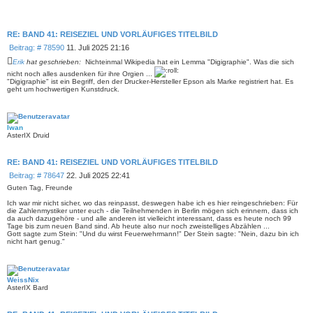
RE: BAND 41: REISEZIEL UND VORLÄUFIGES TITELBILD
B
Beitrag: # 78590
11. Juli 2025 21:16
e
Erik
hat geschrieben:
Nichteinmal Wikipedia hat ein Lemma "Digigraphie". Was die sich
i
nicht noch alles ausdenken für ihre Orgien ...
t
"Digigraphie" ist ein Begriff, den der Drucker-Hersteller Epson als Marke registriert hat. Es
r
geht um hochwertigen Kunstdruck.
a
g
Iwan
AsterIX Druid
RE: BAND 41: REISEZIEL UND VORLÄUFIGES TITELBILD
B
Beitrag: # 78647
22. Juli 2025 22:41
e
Guten Tag, Freunde
i
Ich war mir nicht sicher, wo das reinpasst, deswegen habe ich es hier reingeschrieben: Für
t
die Zahlenmystiker unter euch - die Teilnehmenden in Berlin mögen sich erinnern, dass ich
r
da auch dazugehöre - und alle anderen ist vielleicht interessant, dass es heute noch 99
a
Tage bis zum neuen Band sind. Ab heute also nur noch zweistelliges Abzählen ...
g
Gott sagte zum Stein: "Und du wirst Feuerwehrmann!" Der Stein sagte: "Nein, dazu bin ich
nicht hart genug."
WeissNix
AsterIX Bard