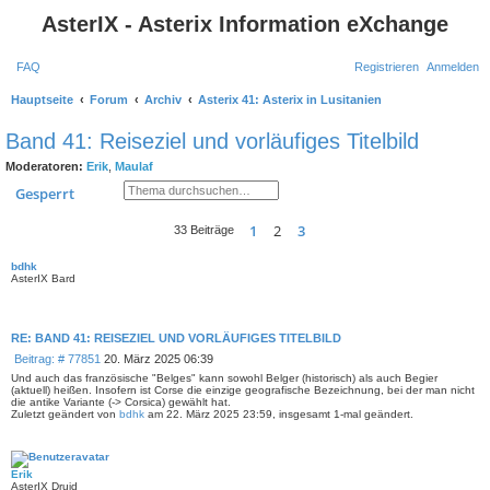
AsterIX - Asterix Information eXchange
FAQ
Registrieren
Anmelden
S
Hauptseite
Forum
Archiv
Asterix 41: Asterix in Lusitanien
u
Band 41: Reiseziel und vorläufiges Titelbild
c
Moderatoren:
Erik
,
Maulaf
h
Suche
Erweiterte Suche
Gesperrt
e
1
2
3
Vorherige
Nächste
33 Beiträge
bdhk
AsterIX Bard
RE: BAND 41: REISEZIEL UND VORLÄUFIGES TITELBILD
B
Beitrag: # 77851
20. März 2025 06:39
e
Und auch das französische "Belges" kann sowohl Belger (historisch) als auch Begier
i
(aktuell) heißen. Insofern ist Corse die einzige geografische Bezeichnung, bei der man nicht
die antike Variante (-> Corsica) gewählt hat.
t
Zuletzt geändert von
bdhk
am 22. März 2025 23:59, insgesamt 1-mal geändert.
r
a
g
Erik
AsterIX Druid