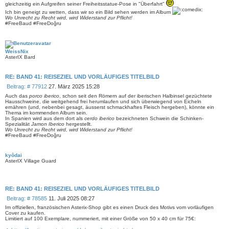
gleichzeitig ein Aufgreifen seiner Freiheitsstatue-Pose in "Überfahrt"
Ich bin geneigt zu wetten, dass wir so ein Bild sehen werden im Album
Wo Unrecht zu Recht wird, wird Widerstand zur Pflicht!
#FreeBaud #FreeDoğru
WeissNix
AsterIX Bard
RE: BAND 41: REISEZIEL UND VORLÄUFIGES TITELBILD
B
Beitrag: # 77912
27. März 2025 15:28
e
Auch das
porco iberico
, schon seit den Römern auf der iberischen Halbinsel gezüchtete
i
Hausschweine, die weitgehend frei herumlaufen und sich überwiegend von Eicheln
ernähren (und, nebenbei gesagt, äusserst schmackhaftes Fleisch hergeben), könnte ein
t
Thema im kommenden Album sein.
r
In Spanien wird aus dem dort als
cerdo iberico
bezeichneten Schwein die Schinken-
a
Spezialität
Jamon Iberico
hergestellt.
g
Wo Unrecht zu Recht wird, wird Widerstand zur Pflicht!
#FreeBaud #FreeDoğru
kyôdai
AsterIX Village Guard
RE: BAND 41: REISEZIEL UND VORLÄUFIGES TITELBILD
B
Beitrag: # 78585
11. Juli 2025 08:27
e
Im offiziellen, französischen Asterix-Shop gibt es einen Druck des Motivs vom vorläufigen
i
Cover zu kaufen.
Limitiert auf 100 Exemplare, nummeriert, mit einer Größe von 50 x 40 cm für 75€:
t
r