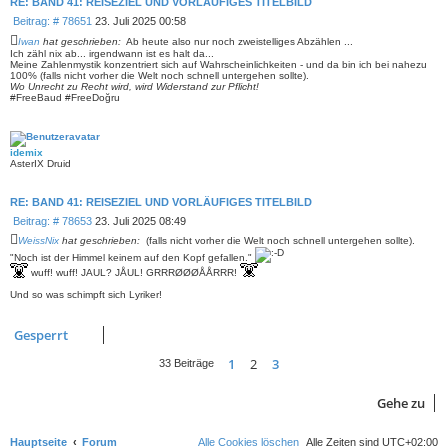
RE: BAND 41: REISEZIEL UND VORLÄUFIGES TITELBILD
B
Beitrag: # 78651
23. Juli 2025 00:58
e
Iwan
hat geschrieben:
Ab heute also nur noch zweistelliges Abzählen ...
i
Ich zähl nix ab... irgendwann ist es halt da...
t
Meine Zahlenmystik konzentriert sich auf Wahrscheinlichkeiten - und da bin ich bei nahezu
100% (falls nicht vorher die Welt noch schnell untergehen sollte).
r
Wo Unrecht zu Recht wird, wird Widerstand zur Pflicht!
a
#FreeBaud #FreeDoğru
g
idemix
AsterIX Druid
RE: BAND 41: REISEZIEL UND VORLÄUFIGES TITELBILD
B
Beitrag: # 78653
23. Juli 2025 08:49
e
WeissNix
hat geschrieben:
(falls nicht vorher die Welt noch schnell untergehen sollte).
i
"Noch ist der Himmel keinem auf den Kopf gefallen."
t
wuff! wuff! JAUL? JÅUL! GRRRØØØÅÅRRR!
r
a
Und so was schimpft sich Lyriker!
g
Gesperrt
1
2
3
Vorherige
Nächste
33 Beiträge
Gehe zu
Hauptseite
Forum
Alle Cookies löschen
Alle Zeiten sind
UTC+02:00