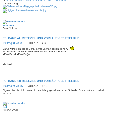
->
https://boutique.asterix.com/de/accueil ... tanie.html
a
Dateianhänge
g
WeissNix
AsterIX Bard
RE: BAND 41: REISEZIEL UND VORLÄUFIGES TITELBILD
B
Beitrag: # 78586
11. Juli 2025 14:30
e
Dafür würde ich lieber 3 mal
porco iberico
essen gehen...
i
Wo Unrecht zu Recht wird, wird Widerstand zur Pflicht!
t
#FreeBaud #FreeDoğru
r
a
g
Michael
RE: BAND 41: REISEZIEL UND VORLÄUFIGES TITELBILD
B
Beitrag: # 78587
11. Juli 2025 14:40
e
Signiert ist die nicht, wenn ich es richtig gesehen habe. Schade. Sonst wäre ich dabei
i
gewesen.
t
r
a
g
Erik
AsterIX Druid