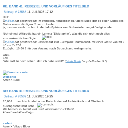
RE: BAND 41: REISEZIEL UND VORLÄUFIGES TITELBILD
B
Beitrag: # 78588
11. Juli 2025 17:12
e
Hallo,
i
kyôdai
hat geschrieben:
Im offiziellen, französischen Asterix-Shop gibt es einen Druck des
t
Motivs vom vorläufigen Cover zu kaufen.
ja, das war neulich schon in der Info-Epistula zum Vorbestellen angekündigt worden.
r
a
Nichteinmal Wikipedia hat ein Lemma "Digigraphie". Was die sich nicht noch alles
g
ausdenken für ihre Orgien ...
kyôdai
hat geschrieben:
Limitiert auf 100 Exemplare, nummeriert, mit einer Größe von 50 x
40 cm für 75€:
Zuzüglich 10,90 € für den Versand nach Deutschland wohlgemerkt.
Gruß
Erik
"Alle sollt ihr noch sehen, daß ich habe recht!"
(
Erik der Blonde
,
Die große Überfahrt
, S. 5)
WeissNix
AsterIX Bard
RE: BAND 41: REISEZIEL UND VORLÄUFIGES TITELBILD
B
Beitrag: # 78589
11. Juli 2025 19:25
e
85,90€... dasch ischt alscho der Preisch, der auf Aschteriksch und Obeliksch
i
auschgeschetscht ischt...
t
Wo Unrecht zu Recht wird, wird Widerstand zur Pflicht!
r
#FreeBaud #FreeDoğru
a
g
asdert
AsterIX Village Elder