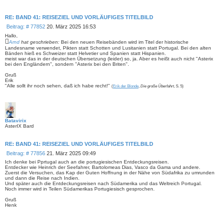
RE: BAND 41: REISEZIEL UND VORLÄUFIGES TITELBILD
B
Beitrag: # 77852
20. März 2025 16:53
e
Hallo,
i
Arnd
hat geschrieben:
Bei den neuen Reisebänden wird im Titel der historische
t
Landesname verwendet, Pikten statt Schotten und Lusitanien statt Portugal. Bei den alten
Bänden hieß es Schweizer statt Helvetier und Spanien statt Hispanien.
r
meist war das in der deutschen Übersetzung (leider) so, ja. Aber es heißt auch nicht "Asterix
a
bei den Engländern", sondern "Asterix bei den Briten".
g
Gruß
Erik
"Alle sollt ihr noch sehen, daß ich habe recht!"
(
Erik der Blonde
,
Die große Überfahrt
, S. 5)
Batavirix
AsterIX Bard
RE: BAND 41: REISEZIEL UND VORLÄUFIGES TITELBILD
B
Beitrag: # 77856
21. März 2025 09:49
e
Ich denke bei Pprtugal auch an die portugiesischen Entdeckungsreisen.
i
Entdecker wie Heinrich der Seefahrer, Bartolomeas Dias, Vasco da Gama und andere.
Zuerst die Versuchen, das Kap der Guten Hoffnung in der Nähe von Südafrika zu umrunden
t
und dann die Reise nach Indien.
r
Und später auch die Entdeckungsreisen nach Südamerika und das Weltreich Portugal.
a
Noch immer wird in Teilen Südamerikas Portugiesisch gesprochen.
g
Gruß
Henk