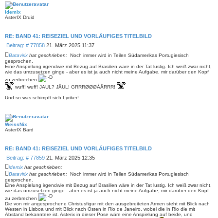
idemix
AsterIX Druid
RE: BAND 41: REISEZIEL UND VORLÄUFIGES TITELBILD
B
Beitrag: # 77858
21. März 2025 11:37
e
Batavirix
hat geschrieben:
Noch immer wird in Teilen Südamerikas Portugiesisch
i
gesprochen.
t
Eine Anspielung irgendwie mit Bezug auf Brasilien wäre in der Tat lustig. Ich weiß zwar nicht,
wie das umzusetzen ginge - aber es ist ja auch nicht meine Aufgabe, mir darüber den Kopf
r
a
zu zerbrechen
g
wuff! wuff! JAUL? JÅUL! GRRRØØØÅÅRRR!
Und so was schimpft sich Lyriker!
WeissNix
AsterIX Bard
RE: BAND 41: REISEZIEL UND VORLÄUFIGES TITELBILD
B
Beitrag: # 77859
21. März 2025 12:35
e
idemix
hat geschrieben:
i
Batavirix
hat geschrieben:
Noch immer wird in Teilen Südamerikas Portugiesisch
t
gesprochen.
r
Eine Anspielung irgendwie mit Bezug auf Brasilien wäre in der Tat lustig. Ich weiß zwar nicht,
wie das umzusetzen ginge - aber es ist ja auch nicht meine Aufgabe, mir darüber den Kopf
a
g
zu zerbrechen
Die von mir angesprochene Christusfigur mit den ausgebreiteten Armen steht mit Blick nach
Westen in Lisboa und mit Blick nach Osten in Rio de Janeiro, wobei die in Rio die mit
Abstand bekanntere ist. Asterix in dieser Pose wäre eine Anspielung auf beide, und