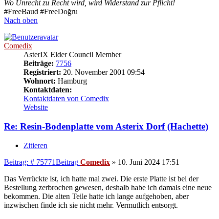
Wo Unrecht zu Recht wird, wird Widerstand zur Pflicht!
#FreeBaud #FreeDoğru
Nach oben
Comedix
AsterIX Elder Council Member
Beiträge:
7756
Registriert:
20. November 2001 09:54
Wohnort:
Hamburg
Kontaktdaten:
Kontaktdaten von Comedix
Website
Re: Resin-Bodenplatte vom Asterix Dorf (Hachette)
Zitieren
Beitrag: # 75771
Beitrag
Comedix
»
10. Juni 2024 17:51
Das Verrückte ist, ich hatte mal zwei. Die erste Platte ist bei der
Bestellung zerbrochen gewesen, deshalb habe ich damals eine neue
bekommen. Die alten Teile hatte ich lange aufgehoben, aber
inzwischen finde ich sie nicht mehr. Vermutlich entsorgt.