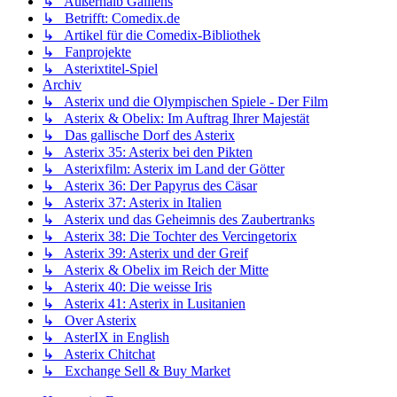
↳ Außerhalb Galliens
↳ Betrifft: Comedix.de
↳ Artikel für die Comedix-Bibliothek
↳ Fanprojekte
↳ Asterixtitel-Spiel
Archiv
↳ Asterix und die Olympischen Spiele - Der Film
↳ Asterix & Obelix: Im Auftrag Ihrer Majestät
↳ Das gallische Dorf des Asterix
↳ Asterix 35: Asterix bei den Pikten
↳ Asterixfilm: Asterix im Land der Götter
↳ Asterix 36: Der Papyrus des Cäsar
↳ Asterix 37: Asterix in Italien
↳ Asterix und das Geheimnis des Zaubertranks
↳ Asterix 38: Die Tochter des Vercingetorix
↳ Asterix 39: Asterix und der Greif
↳ Asterix & Obelix im Reich der Mitte
↳ Asterix 40: Die weisse Iris
↳ Asterix 41: Asterix in Lusitanien
↳ Over Asterix
↳ AsterIX in English
↳ Asterix Chitchat
↳ Exchange Sell & Buy Market