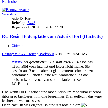
Nach oben
WeissNix
AsterIX Bard
Beiträge:
5448
Registriert:
28. April 2016 22:20
Re: Resin-Bodenplatte vom Asterix Dorf (Hachette)
Zitieren
Beitrag: # 75770
Beitrag
WeissNix
»
10. Juni 2024 16:51
Patatix
hat geschrieben:
10. Juni 2024 15:49
Joa das
ist ein Bild vom Internet und leider nicht meine. Sie
besteht aus 3 teilen aber ist glaub extrem schwierig zu
bekommen. Schon alleine weil wahrscheinlich die
meisten kaputt gegangen sind im laufe der Zeit.
LG Patatix
Und wenn Du Dir selber eine modellierst? Im Modellbauzubehör
gibts ja so biegbares mit Folie bespanntes Drahtgeflecht, das wäre
leichter als was massives.
Dann hast Du was eigenes, so eine Art Jodeldiplom