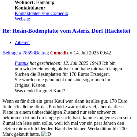
Wohnort:
Hamburg
Kontaktdaten:
Kontaktdaten von Comedix
Website
Re: Resin-Bodenplatte vom Asterix Dorf (Hachette)
Zitieren
Beitrag: # 78598
Beitrag
Comedix
»
14. Juli 2025 09:42
Patatix
hat geschrieben:
12. Juli 2025 19:48
Ich bin
nun wieder ein wenig aktiver und habe mir nach langen
Suchen die Resinplatten für 170 Euros Ersteigert.
Sie wurden nie gebraucht und sind sogar noch im
Original Karton.
Was denkt ihr gutet Kauf?
Wenn es für dich ein guter Kauf war, dann ist alles gut. 170 Euro
finde ich alleine für das Produkt zwar relativ viel, aber da diese
Platte in einem unbeschädigten Zustand nur sehr schwer zu
bekommen ist und du lange gesucht hast, kann es angemessen sein.
Zumal ich leise sein sollte, weil ich mal vor ein paar Jahren den
letzten mir noch fehlenden Band der blauen Werkedition für 200
Mark gekauft hatte.