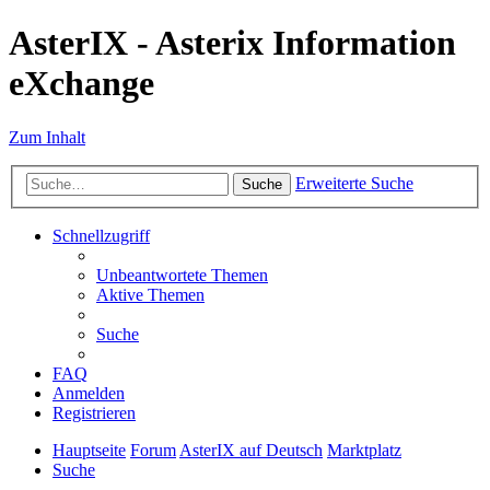
AsterIX - Asterix Information
eXchange
Zum Inhalt
Erweiterte Suche
Suche
Schnellzugriff
Unbeantwortete Themen
Aktive Themen
Suche
FAQ
Anmelden
Registrieren
Hauptseite
Forum
AsterIX auf Deutsch
Marktplatz
Suche