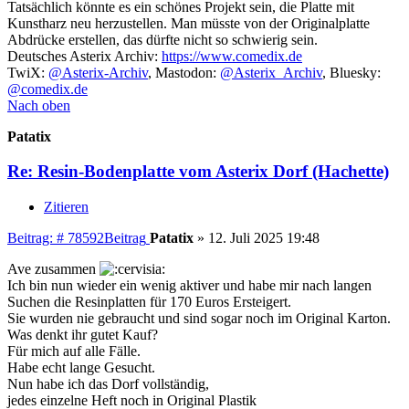
Tatsächlich könnte es ein schönes Projekt sein, die Platte mit
Kunstharz neu herzustellen. Man müsste von der Originalplatte
Abdrücke erstellen, das dürfte nicht so schwierig sein.
Deutsches Asterix Archiv:
https://www.comedix.de
TwiX:
@Asterix-Archiv
, Mastodon:
@Asterix_Archiv
, Bluesky:
@comedix.de
Nach oben
Patatix
Re: Resin-Bodenplatte vom Asterix Dorf (Hachette)
Zitieren
Beitrag: # 78592
Beitrag
Patatix
»
12. Juli 2025 19:48
Ave zusammen
Ich bin nun wieder ein wenig aktiver und habe mir nach langen
Suchen die Resinplatten für 170 Euros Ersteigert.
Sie wurden nie gebraucht und sind sogar noch im Original Karton.
Was denkt ihr gutet Kauf?
Für mich auf alle Fälle.
Habe echt lange Gesucht.
Nun habe ich das Dorf vollständig,
jedes einzelne Heft noch in Original Plastik