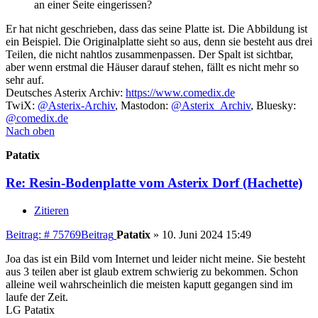
an einer Seite eingerissen?
Er hat nicht geschrieben, dass das seine Platte ist. Die Abbildung ist
ein Beispiel. Die Originalplatte sieht so aus, denn sie besteht aus drei
Teilen, die nicht nahtlos zusammenpassen. Der Spalt ist sichtbar,
aber wenn erstmal die Häuser darauf stehen, fällt es nicht mehr so
sehr auf.
Deutsches Asterix Archiv:
https://www.comedix.de
TwiX:
@Asterix-Archiv
, Mastodon:
@Asterix_Archiv
, Bluesky:
@comedix.de
Nach oben
Patatix
Re: Resin-Bodenplatte vom Asterix Dorf (Hachette)
Zitieren
Beitrag: # 75769
Beitrag
Patatix
»
10. Juni 2024 15:49
Joa das ist ein Bild vom Internet und leider nicht meine. Sie besteht
aus 3 teilen aber ist glaub extrem schwierig zu bekommen. Schon
alleine weil wahrscheinlich die meisten kaputt gegangen sind im
laufe der Zeit.
LG Patatix