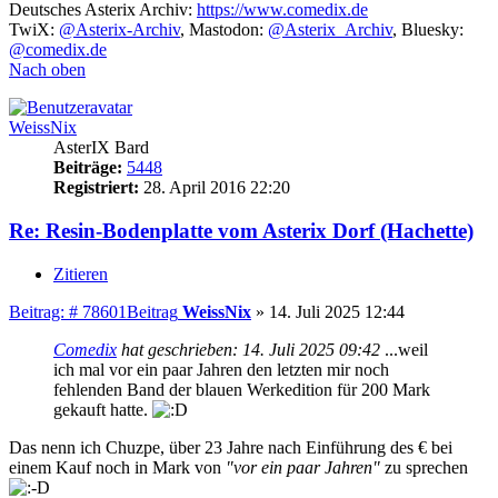
Deutsches Asterix Archiv:
https://www.comedix.de
TwiX:
@Asterix-Archiv
, Mastodon:
@Asterix_Archiv
, Bluesky:
@comedix.de
Nach oben
WeissNix
AsterIX Bard
Beiträge:
5448
Registriert:
28. April 2016 22:20
Re: Resin-Bodenplatte vom Asterix Dorf (Hachette)
Zitieren
Beitrag: # 78601
Beitrag
WeissNix
»
14. Juli 2025 12:44
Comedix
hat geschrieben:
14. Juli 2025 09:42
...weil
ich mal vor ein paar Jahren den letzten mir noch
fehlenden Band der blauen Werkedition für 200 Mark
gekauft hatte.
Das nenn ich Chuzpe, über 23 Jahre nach Einführung des € bei
einem Kauf noch in Mark von
"vor ein paar Jahren"
zu sprechen