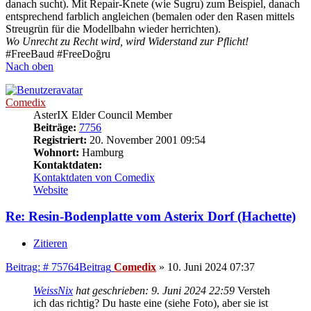
danach sucht). Mit Repair-Knete (wie Sugru) zum Beispiel, danach
entsprechend farblich angleichen (bemalen oder den Rasen mittels
Streugrün für die Modellbahn wieder herrichten).
Wo Unrecht zu Recht wird, wird Widerstand zur Pflicht!
#FreeBaud #FreeDoğru
Nach oben
Comedix
AsterIX Elder Council Member
Beiträge:
7756
Registriert:
20. November 2001 09:54
Wohnort:
Hamburg
Kontaktdaten:
Kontaktdaten von Comedix
Website
Re: Resin-Bodenplatte vom Asterix Dorf (Hachette)
Zitieren
Beitrag: # 75764
Beitrag
Comedix
»
10. Juni 2024 07:37
WeissNix
hat geschrieben:
9. Juni 2024 22:59
Versteh
ich das richtig? Du haste eine (siehe Foto), aber sie ist