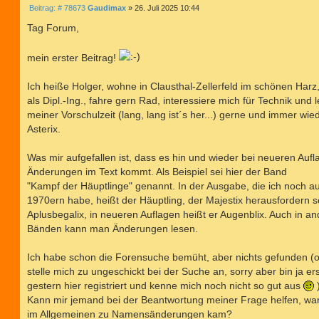
B
Beitrag: # 78673
Gaudimax
»
26. Juli 2025 10:44
e
i
Tag Forum,
t
r
a
mein erster Beitrag!
g
Ich heiße Holger, wohne in Clausthal-Zellerfeld im schönen Harz,
als Dipl.-Ing., fahre gern Rad, interessiere mich für Technik und l
meiner Vorschulzeit (lang, lang ist´s her...) gerne und immer wie
Asterix.
Was mir aufgefallen ist, dass es hin und wieder bei neueren Auf
Änderungen im Text kommt. Als Beispiel sei hier der Band
"Kampf der Häuptlinge" genannt. In der Ausgabe, die ich noch a
1970ern habe, heißt der Häuptling, der Majestix herausfordern so
Aplusbegalix, in neueren Auflagen heißt er Augenblix. Auch in a
Bänden kann man Änderungen lesen.
Ich habe schon die Forensuche bemüht, aber nichts gefunden (o
stelle mich zu ungeschickt bei der Suche an, sorry aber bin ja ers
gestern hier registriert und kenne mich noch nicht so gut aus
)
Kann mir jemand bei der Beantwortung meiner Frage helfen, wa
im Allgemeinen zu Namensänderungen kam?