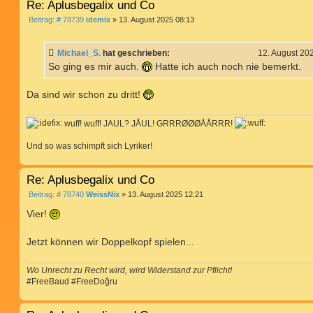
Re: Aplusbegalix und Co
B
Beitrag: # 78739
idemix
»
13. August 2025 08:13
e
i
t
Michael_S.
hat geschrieben:
12. August 20
r
a
So ging es mir auch.
Hatte ich auch noch nie bemerkt.
g
Da sind wir schon zu dritt!
wuff! wuff! JAUL? JÅUL! GRRRØØØÅÅRRR!
Und so was schimpft sich Lyriker!
Re: Aplusbegalix und Co
B
Beitrag: # 78740
WeissNix
»
13. August 2025 12:21
e
i
Vier!
t
r
a
Jetzt können wir Doppelkopf spielen...
g
Wo Unrecht zu Recht wird, wird Widerstand zur Pflicht!
#FreeBaud #FreeDoğru