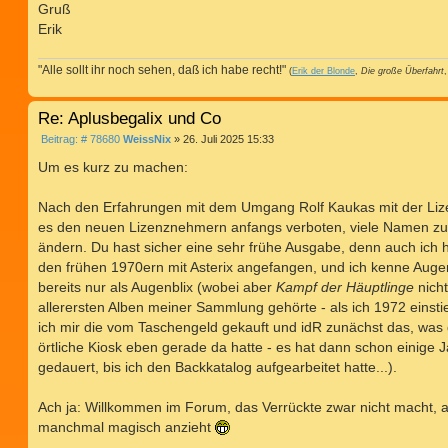
Gruß
Erik
"Alle sollt ihr noch sehen, daß ich habe recht!"
(
Erik der Blonde
,
Die große Überfahrt
,
Re: Aplusbegalix und Co
B
Beitrag: # 78680
WeissNix
»
26. Juli 2025 15:33
e
i
Um es kurz zu machen:
t
r
a
Nach den Erfahrungen mit dem Umgang Rolf Kaukas mit der Liz
g
es den neuen Lizenznehmern anfangs verboten, viele Namen zu
ändern. Du hast sicher eine sehr frühe Ausgabe, denn auch ich 
den frühen 1970ern mit Asterix angefangen, und ich kenne Auge
bereits nur als Augenblix (wobei aber
Kampf der Häuptlinge
nicht
allerersten Alben meiner Sammlung gehörte - als ich 1972 einst
ich mir die vom Taschengeld gekauft und idR zunächst das, was
örtliche Kiosk eben gerade da hatte - es hat dann schon einige 
gedauert, bis ich den Backkatalog aufgearbeitet hatte...).
Ach ja: Willkommen im Forum, das Verrückte zwar nicht macht, 
manchmal magisch anzieht