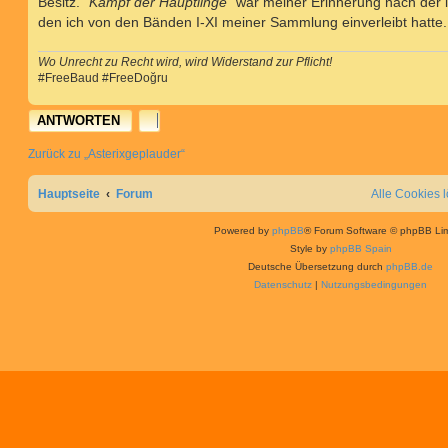
Besitz.
"Kampf der Häuptlinge"
war meiner Erinnerung nach der l
den ich von den Bänden I-XI meiner Sammlung einverleibt hatte.
Wo Unrecht zu Recht wird, wird Widerstand zur Pflicht!
#FreeBaud #FreeDoğru
ANTWORTEN
Zurück zu „Asterixgeplauder“
Hauptseite
Forum
Alle Cookies 
Powered by
phpBB
® Forum Software © phpBB Lim
Style by
phpBB Spain
Deutsche Übersetzung durch
phpBB.de
Datenschutz
|
Nutzungsbedingungen