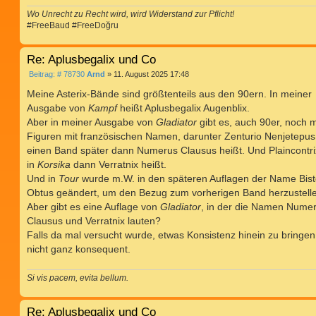
Wo Unrecht zu Recht wird, wird Widerstand zur Pflicht!
#FreeBaud #FreeDoğru
Re: Aplusbegalix und Co
B
Beitrag: # 78730
Arnd
»
11. August 2025 17:48
e
i
Meine Asterix-Bände sind größtenteils aus den 90ern. In meiner
t
Ausgabe von
Kampf
heißt Aplusbegalix Augenblix.
r
a
Aber in meiner Ausgabe von
Gladiator
gibt es, auch 90er, noch 
g
Figuren mit französischen Namen, darunter Zenturio Nenjetepus
einen Band später dann Numerus Clausus heißt. Und Plaincontri
in
Korsika
dann Verratnix heißt.
Und in
Tour
wurde m.W. in den späteren Auflagen der Name Bist
Obtus geändert, um den Bezug zum vorherigen Band herzustell
Aber gibt es eine Auflage von
Gladiator
, in der die Namen Nume
Clausus und Verratnix lauten?
Falls da mal versucht wurde, etwas Konsistenz hinein zu bringen
nicht ganz konsequent.
Si vis pacem, evita bellum.
Re: Aplusbegalix und Co