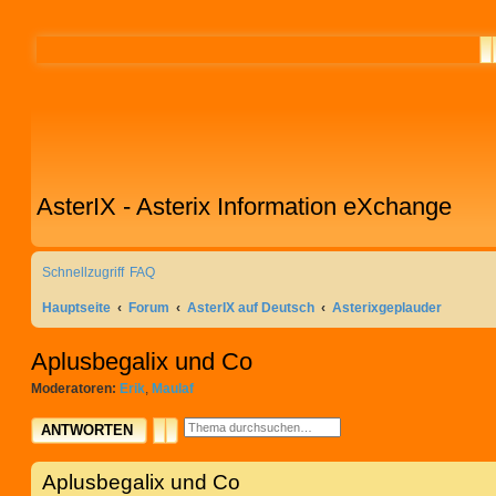
S
AsterIX - Asterix Information eXchange
Schnellzugriff
FAQ
Hauptseite
Forum
AsterIX auf Deutsch
Asterixgeplauder
Aplusbegalix und Co
Moderatoren:
Erik
,
Maulaf
SUCHE
ERWEITERTE SUCHE
ANTWORTEN
Aplusbegalix und Co