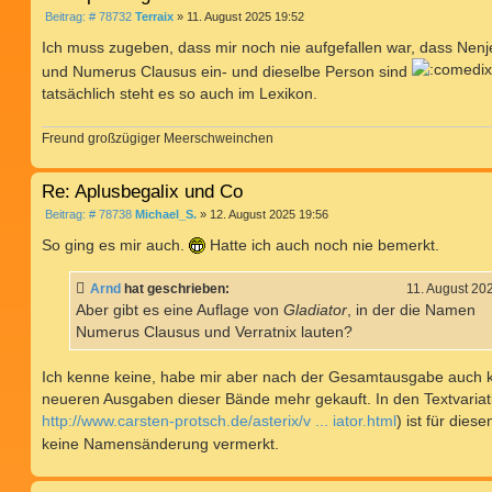
B
Beitrag: # 78732
Terraix
»
11. August 2025 19:52
e
i
Ich muss zugeben, dass mir noch nie aufgefallen war, dass Nen
t
und Numerus Clausus ein- und dieselbe Person sind
r
a
tatsächlich steht es so auch im Lexikon.
g
Freund großzügiger Meerschweinchen
Re: Aplusbegalix und Co
B
Beitrag: # 78738
Michael_S.
»
12. August 2025 19:56
e
i
So ging es mir auch.
Hatte ich auch noch nie bemerkt.
t
r
a
Arnd
hat geschrieben:
11. August 20
g
Aber gibt es eine Auflage von
Gladiator
, in der die Namen
Numerus Clausus und Verratnix lauten?
Ich kenne keine, habe mir aber nach der Gesamtausgabe auch 
neueren Ausgaben dieser Bände mehr gekauft. In den Textvariat
http://www.carsten-protsch.de/asterix/v ... iator.html
) ist für dies
keine Namensänderung vermerkt.