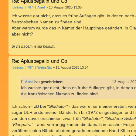
Re: Aplusbegalix und Co
B
Beitrag: # 78741
Arnd
»
13. August 2025 13:35
e
i
Ich wusste gar nicht, dass es frühe Auflagen gibt, in denen noch 
t
französischen Namen zu finden sind.
r
a
Aber warum wurde das in Kampf der Häuptlinge geändert, in Gla
g
aber nicht?
Si vis pacem, evita bellum.
Re: Aplusbegalix und Co
B
Beitrag: # 78742
WeissNix
»
13. August 2025 13:54
e
i
t
Arnd
hat geschrieben:
13. August 20
r
a
Ich wusste gar nicht, dass es frühe Auflagen gibt, in denen 
g
die französischen Namen zu finden sind.
Ich schon - zB bei
"Gladiator"
- das war einer meiner ersten, wen
sogar DER erste meiner Bände. Ich bin 1972 eingestiegen und h
von den davor erschineen zwar früh
"Gladiator"
,
"Goldene Sichel
"Kleopatra"
- aber vorrangig kamen die damals in rascher Folge
veröffentlichten Bände ab dem gerade erschienen Band XII in m