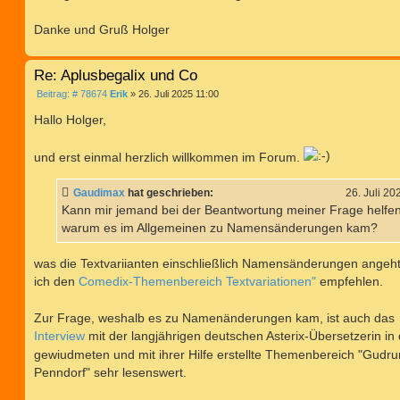
Danke und Gruß Holger
Re: Aplusbegalix und Co
B
Beitrag: # 78674
Erik
»
26. Juli 2025 11:00
e
i
Hallo Holger,
t
r
a
und erst einmal herzlich willkommen im Forum.
g
Gaudimax
hat geschrieben:
26. Juli 20
Kann mir jemand bei der Beantwortung meiner Frage helfen
warum es im Allgemeinen zu Namensänderungen kam?
was die Textvariianten einschließlich Namensänderungen angeht
ich den
Comedix-Themenbereich Textvariationen"
empfehlen.
Zur Frage, weshalb es zu Namenänderungen kam, ist auch das
Interview
mit der langjährigen deutschen Asterix-Übersetzerin in
gewiudmeten und mit ihrer Hilfe erstellte Themenbereich "Gudru
Penndorf" sehr lesenswert.