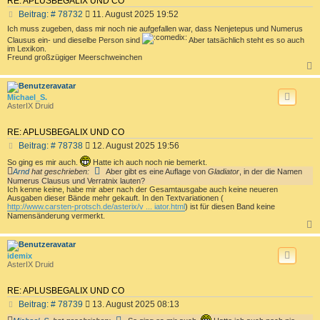
RE: APLUSBEGALIX UND CO
B
Beitrag: # 78732
11. August 2025 19:52
e
Ich muss zugeben, dass mir noch nie aufgefallen war, dass Nenjetepus und Numerus
i
Clausus ein- und dieselbe Person sind
Aber tatsächlich steht es so auch
t
im Lexikon.
r
Freund großzügiger Meerschweinchen
a
g
c
Michael_S.
AsterIX Druid
RE: APLUSBEGALIX UND CO
B
Beitrag: # 78738
12. August 2025 19:56
e
So ging es mir auch.
Hatte ich auch noch nie bemerkt.
i
Arnd
hat geschrieben:
Aber gibt es eine Auflage von
Gladiator
, in der die Namen
t
Numerus Clausus und Verratnix lauten?
r
Ich kenne keine, habe mir aber nach der Gesamtausgabe auch keine neueren
a
Ausgaben dieser Bände mehr gekauft. In den Textvariationen (
http://www.carsten-protsch.de/asterix/v ... iator.html
) ist für diesen Band keine
g
Namensänderung vermerkt.
c
idemix
AsterIX Druid
RE: APLUSBEGALIX UND CO
B
Beitrag: # 78739
13. August 2025 08:13
e