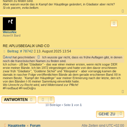
Namen zu finden sind.
t
Aber warum wurde das in Kampf der Häuptlinge geändert, in Gladiator aber nicht?
Si vis pacem, evita bellum.
r
a
g
c
WeissNix
AsterIX Bard
RE: APLUSBEGALIX UND CO
B
Beitrag: # 78742
13. August 2025 13:54
e
Arnd
hat geschrieben:
Ich wusste gar nicht, dass es frühe Auflagen gibt, in denen
i
noch die französischen Namen zu finden sind.
t
Ich schon - zB bei
"Gladiator"
- das war einer meiner ersten, wenn nicht sogar DER
r
erste meiner Bände. Ich bin 1972 eingestiegen und hatte von den davor erschineen
zwar früh
"Gladiator"
,
"Goldene Sichel"
und
"Kleopatra"
- aber vorrangig kamen die
a
damals in rascher Folge veröffentlichten Bände ab dem gerade erschienen Band XII in
g
meinen Besitz.
"Kampf der Häuptlinge"
war meiner Erinnerung nach der letzte, den ich
von den Bänden I-XI meiner Sammlung einverleibt hatte.
Wo Unrecht zu Recht wird, wird Widerstand zur Pflicht!
#FreeBaud #FreeDoğru
ANTWORTEN
c
10 Beiträge • Seite
1
von
1
GEHE ZU
Hauptseite
Forum
Alle Zeiten sind
UTC+02:00