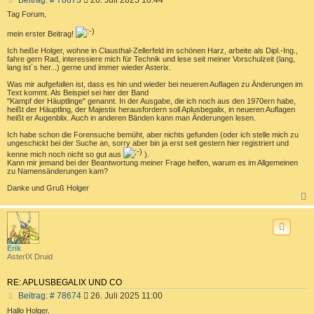
Beitrag: # 78673
26. Juli 2025 10:44
e
Tag Forum,
i
t
mein erster Beitrag!
r
Ich heiße Holger, wohne in Clausthal-Zellerfeld im schönen Harz, arbeite als Dipl.-Ing.,
a
fahre gern Rad, interessiere mich für Technik und lese seit meiner Vorschulzeit (lang,
g
lang ist´s her...) gerne und immer wieder Asterix.
Was mir aufgefallen ist, dass es hin und wieder bei neueren Auflagen zu Änderungen im
Text kommt. Als Beispiel sei hier der Band
"Kampf der Häuptlinge" genannt. In der Ausgabe, die ich noch aus den 1970ern habe,
heißt der Häuptling, der Majestix herausfordern soll Aplusbegalix, in neueren Auflagen
heißt er Augenblix. Auch in anderen Bänden kann man Änderungen lesen.
Ich habe schon die Forensuche bemüht, aber nichts gefunden (oder ich stelle mich zu
ungeschickt bei der Suche an, sorry aber bin ja erst seit gestern hier registriert und
kenne mich noch nicht so gut aus
).
Kann mir jemand bei der Beantwortung meiner Frage helfen, warum es im Allgemeinen
zu Namensänderungen kam?
Danke und Gruß Holger
c
Erik
AsterIX Druid
RE: APLUSBEGALIX UND CO
B
Beitrag: # 78674
26. Juli 2025 11:00
e
Hallo Holger,