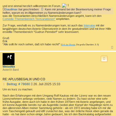
i
t
und erst einmal herzlich willkommen im Forum.
r
Gaudimax
hat geschrieben:
Kann mir jemand bei der Beantwortung meiner Frage
a
helfen, warum es im Allgemeinen zu Namensänderungen kam?
was die Textvariianten einschließlich Namensänderungen angeht, kann ich den
g
Comedix-Themenbereich Textvariationen"
empfehlen.
Zur Frage, weshalb es zu Namenänderungen kam, ist auch das
Interview
mit der
langjährigen deutschen Asterix-Übersetzerin in dem ihr gewiudmeten und mit ihrer Hilfe
erstellte Themenbereich "Gudrun Penndorf" sehr lesenswert.
Gruß
Erik
"Alle sollt ihr noch sehen, daß ich habe recht!"
(
Erik der Blonde
,
Die große Überfahrt
, S. 5)
c
WeissNix
AsterIX Bard
RE: APLUSBEGALIX UND CO
B
Beitrag: # 78680
26. Juli 2025 15:33
e
Um es kurz zu machen:
i
t
Nach den Erfahrungen mit dem Umgang Rolf Kaukas mit der Lizenz war es den neuen
Lizenznehmern anfangs verboten, viele Namen zu ändern. Du hast sicher eine sehr
r
frühe Ausgabe, denn auch ich habe in den frühen 1970ern mit Asterix angefangen, und
a
ich kenne Augenblix bereits nur als Augenblix (wobei aber
Kampf der Häuptlinge
nicht zu
g
den allerersten Alben meiner Sammlung gehörte - als ich 1972 einstieg habe ich mir die
vom Taschengeld gekauft und idR zunächst das, was der örtliche Kiosk eben gerade da
hatte - es hat dann schon einige Jahre gedauert, bis ich den Backkatalog aufgearbeitet