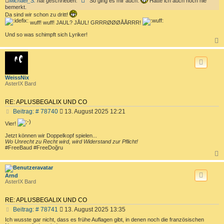
Michael_S.
hat geschrieben:
So ging es mir auch.
Hatte ich auch noch nie
i
bemerkt.
t
Da sind wir schon zu dritt!
r
wuff! wuff! JAUL? JÅUL! GRRRØØØÅÅRRR!
a
g
Und so was schimpft sich Lyriker!
c
WeissNix
AsterIX Bard
RE: APLUSBEGALIX UND CO
B
Beitrag: # 78740
13. August 2025 12:21
e
Vier!
i
t
Jetzt können wir Doppelkopf spielen...
r
Wo Unrecht zu Recht wird, wird Widerstand zur Pflicht!
#FreeBaud #FreeDoğru
a
g
c
Arnd
AsterIX Bard
RE: APLUSBEGALIX UND CO
B
Beitrag: # 78741
13. August 2025 13:35
e
Ich wusste gar nicht, dass es frühe Auflagen gibt, in denen noch die französischen
i