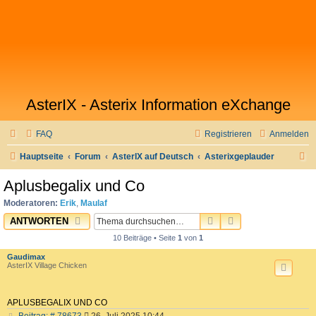
AsterIX - Asterix Information eXchange
FAQ
Registrieren
Anmelden
S
Hauptseite
Forum
AsterIX auf Deutsch
Asterixgeplauder
u
Aplusbegalix und Co
c
Moderatoren:
Erik
,
Maulaf
h
SUCHE
ERWEITERTE SU
ANTWORTEN
e
10 Beiträge • Seite
1
von
1
Gaudimax
AsterIX Village Chicken
APLUSBEGALIX UND CO
B