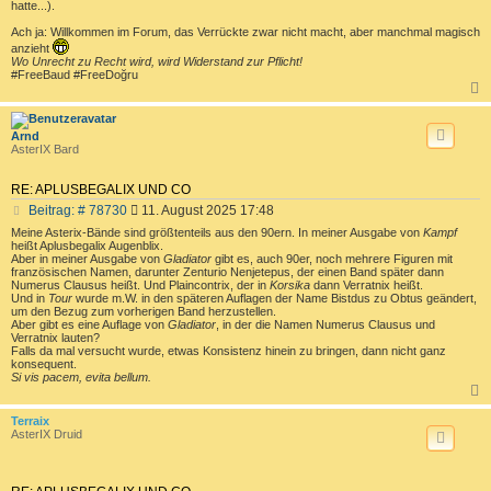
hatte...).
Ach ja: Willkommen im Forum, das Verrückte zwar nicht macht, aber manchmal magisch
anzieht
Wo Unrecht zu Recht wird, wird Widerstand zur Pflicht!
#FreeBaud #FreeDoğru
c
Arnd
AsterIX Bard
RE: APLUSBEGALIX UND CO
B
Beitrag: # 78730
11. August 2025 17:48
e
Meine Asterix-Bände sind größtenteils aus den 90ern. In meiner Ausgabe von
Kampf
i
heißt Aplusbegalix Augenblix.
t
Aber in meiner Ausgabe von
Gladiator
gibt es, auch 90er, noch mehrere Figuren mit
französischen Namen, darunter Zenturio Nenjetepus, der einen Band später dann
r
Numerus Clausus heißt. Und Plaincontrix, der in
Korsika
dann Verratnix heißt.
a
Und in
Tour
wurde m.W. in den späteren Auflagen der Name Bistdus zu Obtus geändert,
g
um den Bezug zum vorherigen Band herzustellen.
Aber gibt es eine Auflage von
Gladiator
, in der die Namen Numerus Clausus und
Verratnix lauten?
Falls da mal versucht wurde, etwas Konsistenz hinein zu bringen, dann nicht ganz
konsequent.
Si vis pacem, evita bellum.
c
Terraix
AsterIX Druid