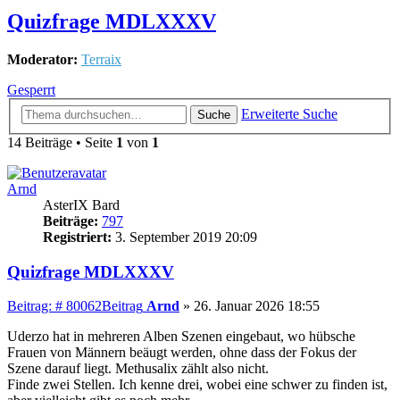
Quizfrage MDLXXXV
Moderator:
Terraix
Gesperrt
Erweiterte Suche
Suche
14 Beiträge • Seite
1
von
1
Arnd
AsterIX Bard
Beiträge:
797
Registriert:
3. September 2019 20:09
Quizfrage MDLXXXV
Beitrag: # 80062
Beitrag
Arnd
»
26. Januar 2026 18:55
Uderzo hat in mehreren Alben Szenen eingebaut, wo hübsche
Frauen von Männern beäugt werden, ohne dass der Fokus der
Szene darauf liegt. Methusalix zählt also nicht.
Finde zwei Stellen. Ich kenne drei, wobei eine schwer zu finden ist,