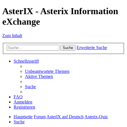
AsterIX - Asterix Information
eXchange
Zum Inhalt
Erweiterte Suche
Suche
Schnellzugriff
Unbeantwortete Themen
Aktive Themen
Suche
FAQ
Anmelden
Registrieren
Hauptseite
Forum
AsterIX auf Deutsch
Asterix-Quiz
Suche