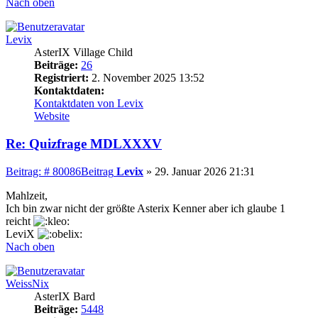
Nach oben
Levix
AsterIX Village Child
Beiträge:
26
Registriert:
2. November 2025 13:52
Kontaktdaten:
Kontaktdaten von Levix
Website
Re: Quizfrage MDLXXXV
Beitrag: # 80086
Beitrag
Levix
»
29. Januar 2026 21:31
Mahlzeit,
Ich bin zwar nicht der größte Asterix Kenner aber ich glaube 1
reicht
LeviX
Nach oben
WeissNix
AsterIX Bard
Beiträge:
5448