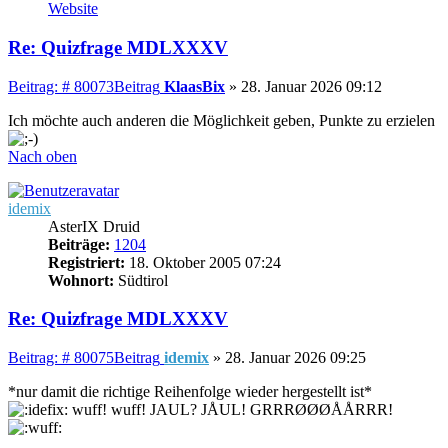
Website
Re: Quizfrage MDLXXXV
Beitrag: # 80073
Beitrag
KlaasBix
»
28. Januar 2026 09:12
Ich möchte auch anderen die Möglichkeit geben, Punkte zu erzielen
Nach oben
idemix
AsterIX Druid
Beiträge:
1204
Registriert:
18. Oktober 2005 07:24
Wohnort:
Südtirol
Re: Quizfrage MDLXXXV
Beitrag: # 80075
Beitrag
idemix
»
28. Januar 2026 09:25
*nur damit die richtige Reihenfolge wieder hergestellt ist*
wuff! wuff! JAUL? JÅUL! GRRRØØØÅÅRRR!