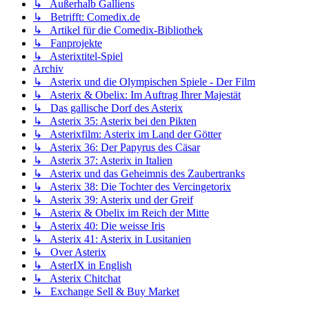
↳ Außerhalb Galliens
↳ Betrifft: Comedix.de
↳ Artikel für die Comedix-Bibliothek
↳ Fanprojekte
↳ Asterixtitel-Spiel
Archiv
↳ Asterix und die Olympischen Spiele - Der Film
↳ Asterix & Obelix: Im Auftrag Ihrer Majestät
↳ Das gallische Dorf des Asterix
↳ Asterix 35: Asterix bei den Pikten
↳ Asterixfilm: Asterix im Land der Götter
↳ Asterix 36: Der Papyrus des Cäsar
↳ Asterix 37: Asterix in Italien
↳ Asterix und das Geheimnis des Zaubertranks
↳ Asterix 38: Die Tochter des Vercingetorix
↳ Asterix 39: Asterix und der Greif
↳ Asterix & Obelix im Reich der Mitte
↳ Asterix 40: Die weisse Iris
↳ Asterix 41: Asterix in Lusitanien
↳ Over Asterix
↳ AsterIX in English
↳ Asterix Chitchat
↳ Exchange Sell & Buy Market