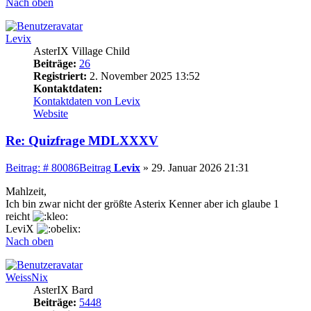
Nach oben
Levix
AsterIX Village Child
Beiträge:
26
Registriert:
2. November 2025 13:52
Kontaktdaten:
Kontaktdaten von Levix
Website
Re: Quizfrage MDLXXXV
Beitrag: # 80086
Beitrag
Levix
»
29. Januar 2026 21:31
Mahlzeit,
Ich bin zwar nicht der größte Asterix Kenner aber ich glaube 1
reicht
LeviX
Nach oben
WeissNix
AsterIX Bard
Beiträge:
5448