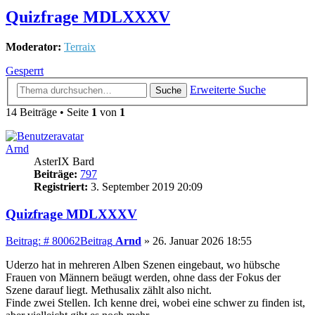
Quizfrage MDLXXXV
Moderator:
Terraix
Gesperrt
Erweiterte Suche
Suche
14 Beiträge • Seite
1
von
1
Arnd
AsterIX Bard
Beiträge:
797
Registriert:
3. September 2019 20:09
Quizfrage MDLXXXV
Beitrag: # 80062
Beitrag
Arnd
»
26. Januar 2026 18:55
Uderzo hat in mehreren Alben Szenen eingebaut, wo hübsche
Frauen von Männern beäugt werden, ohne dass der Fokus der
Szene darauf liegt. Methusalix zählt also nicht.
Finde zwei Stellen. Ich kenne drei, wobei eine schwer zu finden ist,