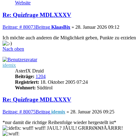
Website
Re: Quizfrage MDLXXXV
Beitrag: # 80073
Beitrag
KlaasBix
»
28. Januar 2026 09:12
Ich möchte auch anderen die Möglichkeit geben, Punkte zu erzielen
Nach oben
idemix
AsterIX Druid
Beiträge:
1204
Registriert:
18. Oktober 2005 07:24
Wohnort:
Südtirol
Re: Quizfrage MDLXXXV
Beitrag: # 80075
Beitrag
idemix
»
28. Januar 2026 09:25
*nur damit die richtige Reihenfolge wieder hergestellt ist*
wuff! wuff! JAUL? JÅUL! GRRRØØØÅÅRRR!