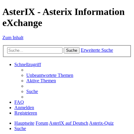
AsterIX - Asterix Information
eXchange
Zum Inhalt
Erweiterte Suche
Suche
Schnellzugriff
Unbeantwortete Themen
Aktive Themen
Suche
FAQ
Anmelden
Registrieren
Hauptseite
Forum
AsterIX auf Deutsch
Asterix-Quiz
Suche