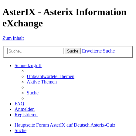
AsterIX - Asterix Information
eXchange
Zum Inhalt
Erweiterte Suche
Suche
Schnellzugriff
Unbeantwortete Themen
Aktive Themen
Suche
FAQ
Anmelden
Registrieren
Hauptseite
Forum
AsterIX auf Deutsch
Asterix-Quiz
Suche