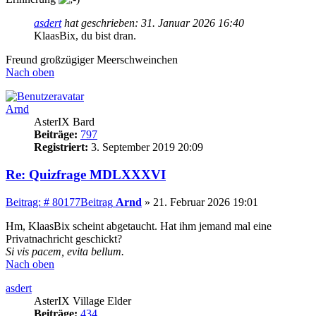
asdert
hat geschrieben:
31. Januar 2026 16:40
KlaasBix, du bist dran.
Freund großzügiger Meerschweinchen
Nach oben
Arnd
AsterIX Bard
Beiträge:
797
Registriert:
3. September 2019 20:09
Re: Quizfrage MDLXXXVI
Beitrag: # 80177
Beitrag
Arnd
»
21. Februar 2026 19:01
Hm, KlaasBix scheint abgetaucht. Hat ihm jemand mal eine
Privatnachricht geschickt?
Si vis pacem, evita bellum.
Nach oben
asdert
AsterIX Village Elder
Beiträge:
434