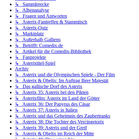
↳ Sammlerecke
↳ Albenanalyse
↳ Fragen und Antworten
↳ Asterix-Fantreffen & Stammtisch
↳ Asterix-Quiz
↳ Marktplatz
↳ Außerhalb Galliens
↳ Betrifft: Comedix.de
↳ Artikel für die Comedix-Bibliothek
↳ Fanprojekte
↳ Asterixtitel-Spiel
Archiv
↳ Asterix und die Olympischen Spiele - Der Film
↳ Asterix & Obelix: Im Auftrag Ihrer Majestät
↳ Das gallische Dorf des Asterix
↳ Asterix 35: Asterix bei den Pikten
↳ Asterixfilm: Asterix im Land der Götter
↳ Asterix 36: Der Papyrus des Cäsar
↳ Asterix 37: Asterix in Italien
↳ Asterix und das Geheimnis des Zaubertranks
↳ Asterix 38: Die Tochter des Vercingetorix
↳ Asterix 39: Asterix und der Greif
↳ Asterix & Obelix im Reich der Mitte