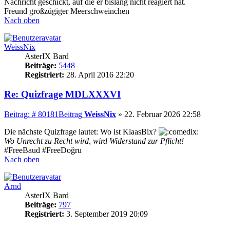
Nachricht geschickt, auf die er bislang nicht reagiert hat.
Freund großzügiger Meerschweinchen
Nach oben
WeissNix
AsterIX Bard
Beiträge:
5448
Registriert:
28. April 2016 22:20
Re: Quizfrage MDLXXXVI
Beitrag: # 80181
Beitrag
WeissNix
»
22. Februar 2026 22:58
Die nächste Quizfrage lautet: Wo ist KlaasBix?
Wo Unrecht zu Recht wird, wird Widerstand zur Pflicht!
#FreeBaud #FreeDoğru
Nach oben
Arnd
AsterIX Bard
Beiträge:
797
Registriert:
3. September 2019 20:09