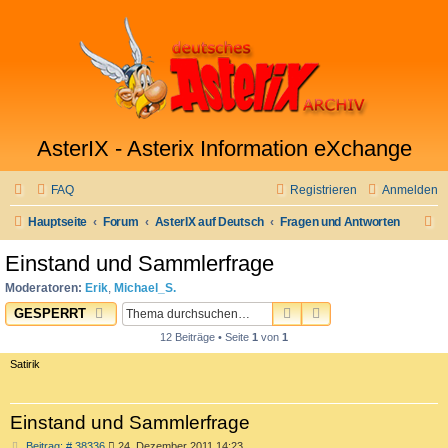
AsterIX - Asterix Information eXchange
FAQ
Registrieren
Anmelden
S
Hauptseite
Forum
AsterIX auf Deutsch
Fragen und Antworten
u
Einstand und Sammlerfrage
c
Moderatoren:
Erik
,
Michael_S.
h
SUCHE
ERWEITERTE SUC
GESPERRT
e
12 Beiträge • Seite
1
von
1
Satirik
Einstand und Sammlerfrage
B
Beitrag: # 38336
24. Dezember 2011 14:23