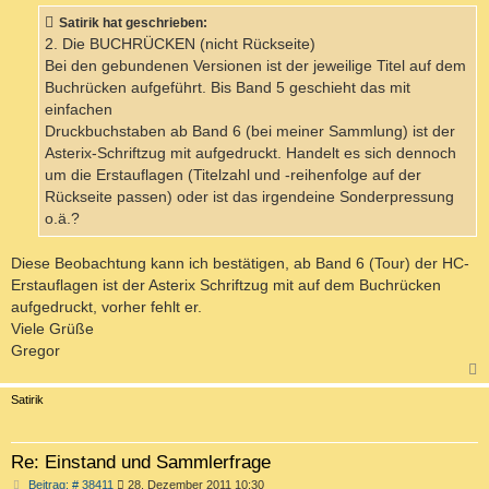
Satirik hat geschrieben:
2. Die BUCHRÜCKEN (nicht Rückseite)
Bei den gebundenen Versionen ist der jeweilige Titel auf dem
Buchrücken aufgeführt. Bis Band 5 geschieht das mit
einfachen
Druckbuchstaben ab Band 6 (bei meiner Sammlung) ist der
Asterix-Schriftzug mit aufgedruckt. Handelt es sich dennoch
um die Erstauflagen (Titelzahl und -reihenfolge auf der
Rückseite passen) oder ist das irgendeine Sonderpressung
o.ä.?
Diese Beobachtung kann ich bestätigen, ab Band 6 (Tour) der HC-
Erstauflagen ist der Asterix Schriftzug mit auf dem Buchrücken
aufgedruckt, vorher fehlt er.
Viele Grüße
Gregor
c
Satirik
Re: Einstand und Sammlerfrage
B
Beitrag: # 38411
28. Dezember 2011 10:30