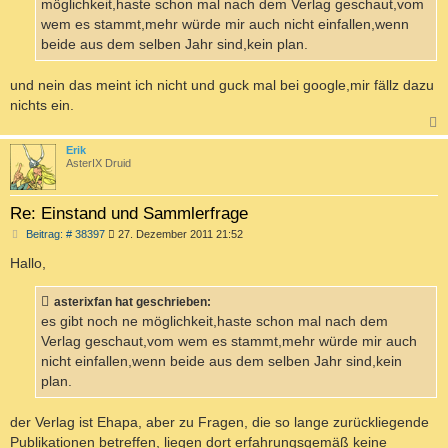
möglichkeit,haste schon mal nach dem Verlag geschaut,vom
wem es stammt,mehr würde mir auch nicht einfallen,wenn
beide aus dem selben Jahr sind,kein plan.
und nein das meint ich nicht und guck mal bei google,mir fällz dazu
nichts ein.
c
Erik
AsterIX Druid
Re: Einstand und Sammlerfrage
B
Beitrag: # 38397
27. Dezember 2011 21:52
e
i
Hallo,
t
r
a
asterixfan hat geschrieben:
g
es gibt noch ne möglichkeit,haste schon mal nach dem
Verlag geschaut,vom wem es stammt,mehr würde mir auch
nicht einfallen,wenn beide aus dem selben Jahr sind,kein
plan.
der Verlag ist Ehapa, aber zu Fragen, die so lange zurückliegende
Publikationen betreffen, liegen dort erfahrungsgemäß keine