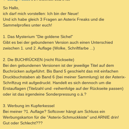
e
i
So Hallo,
t
ich darf mich vorstellen: Ich bin der Neue!
r
a
Und ich habe gleich 3 Fragen an Asterix Freaks und die
g
Sammelprofies unter euch!
1. Das Mysterium "Die goldene Sichel"
Gibt es bei der gebundenen Version auch einen Unterschied
zwischen 1. und 2. Auflage (Wolke, Schriftfarbe ...)
2. Die BUCHRÜCKEN (nicht Rückseite)
Bei den gebundenen Versionen ist der jeweilige Titel auf dem
Buchrücken aufgeführt. Bis Band 5 geschieht das mit einfachen
Druckbuchstaben ab Band 6 (bei meiner Sammlung) ist der Asterix-
Schriftzug mit aufgedruckt. Handelt es sich dennoch um die
Erstauflagen (Titelzahl und -reihenfolge auf der Rückseite passen)
oder ist das irgendeine Sonderpressung o.ä.?
3. Werbung im Kupferkessel
Bei meiner ?1. Auflage? Softcover hängt am Schluss ein
Werbungskarton für die "Asterix-Schmuckkiste" und ARNIE drin!
Gut oder Schlecht???