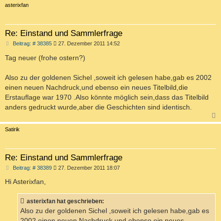
c
asterixfan
Re: Einstand und Sammlerfrage
B
Beitrag: # 38385
27. Dezember 2011 14:52
e
i
Tag neuer (frohe ostern?)
t
r
a
Also zu der goldenen Sichel ,soweit ich gelesen habe,gab es 2002
g
einen neuen Nachdruck,und ebenso ein neues Titelbild,die
Erstauflage war 1970 .Also könnte möglich sein,dass das Titelbild
anders gedruckt wurde,aber die Geschichten sind identisch.
c
Satirik
Re: Einstand und Sammlerfrage
B
Beitrag: # 38389
27. Dezember 2011 18:07
e
i
Hi Asterixfan,
t
r
a
asterixfan hat geschrieben:
g
Also zu der goldenen Sichel ,soweit ich gelesen habe,gab es
2002 einen neuen Nachdruck,und ebenso ein neues