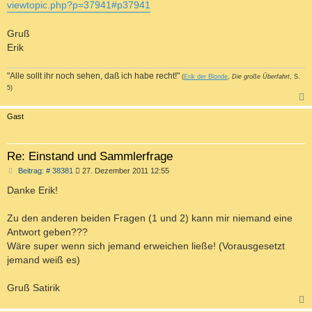
viewtopic.php?p=37941#p37941
Gruß
Erik
"Alle sollt ihr noch sehen, daß ich habe recht!"
(
Erik der Blonde
,
Die große Überfahrt
, S.
5)
c
Gast
Re: Einstand und Sammlerfrage
B
Beitrag: # 38381
27. Dezember 2011 12:55
e
i
Danke Erik!
t
r
a
Zu den anderen beiden Fragen (1 und 2) kann mir niemand eine
g
Antwort geben???
Wäre super wenn sich jemand erweichen ließe! (Vorausgesetzt
jemand weiß es)
Gruß Satirik