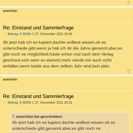
c
asterixfan
Re: Einstand und Sammlerfrage
B
Beitrag: # 38390
27. Dezember 2011 19:46
e
i
Ah jetzt hab ich es kapiert,dachte wolltest wissen,ob es
t
unterschiede gibt,wenn ja hab ich dir die Jahre genannt,aber,es
r
a
gibt noch ne möglichkeit,haste schon mal nach dem Verlag
g
geschaut,vom wem es stammt,mehr würde mir auch nicht
einfallen,wenn beide aus dem selben Jahr sind,kein plan.
c
asterixfan
Re: Einstand und Sammlerfrage
B
Beitrag: # 38392
27. Dezember 2011 20:31
e
i
t
asterixfan hat geschrieben:
r
a
Ah jetzt hab ich es kapiert,dachte wolltest wissen,ob es
g
unterschiede gibt,genannt,aber,es gibt noch ne