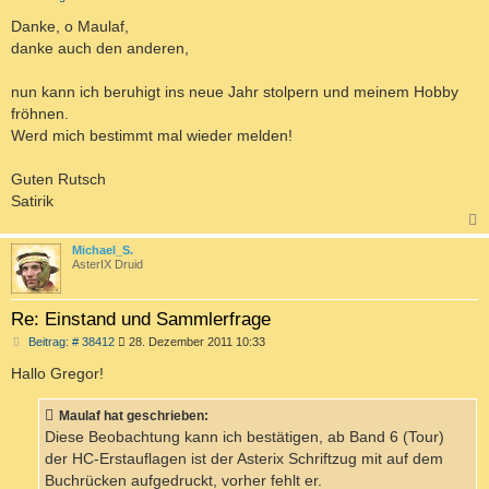
e
i
Danke, o Maulaf,
t
danke auch den anderen,
r
a
g
nun kann ich beruhigt ins neue Jahr stolpern und meinem Hobby
fröhnen.
Werd mich bestimmt mal wieder melden!
Guten Rutsch
Satirik
c
Michael_S.
AsterIX Druid
Re: Einstand und Sammlerfrage
B
Beitrag: # 38412
28. Dezember 2011 10:33
e
i
Hallo Gregor!
t
r
a
Maulaf hat geschrieben:
g
Diese Beobachtung kann ich bestätigen, ab Band 6 (Tour)
der HC-Erstauflagen ist der Asterix Schriftzug mit auf dem
Buchrücken aufgedruckt, vorher fehlt er.