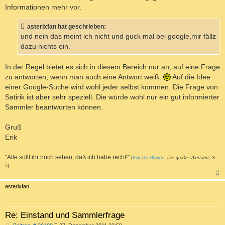
Informationen mehr vor.
asterixfan hat geschrieben:
und nein das meint ich nicht und guck mal bei google,mir fällz
dazu nichts ein.
In der Regel bietet es sich in diesem Bereich nur an, auf eine Frage
zu antworten, wenn man auch eine Antwort weiß.
Auf die Idee
einer Google-Suche wird wohl jeder selbst kommen. Die Frage von
Satirik ist aber sehr speziell. Die würde wohl nur ein gut informierter
Sammler beantworten können.
Gruß
Erik
"Alle sollt ihr noch sehen, daß ich habe recht!"
(
Erik der Blonde
,
Die große Überfahrt
, S.
5)
c
asterixfan
Re: Einstand und Sammlerfrage