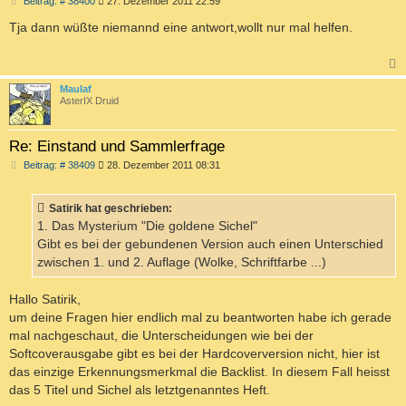
B
Beitrag: # 38400
27. Dezember 2011 22:59
e
i
Tja dann wüßte niemannd eine antwort,wollt nur mal helfen.
t
r
a
g
c
Maulaf
AsterIX Druid
Re: Einstand und Sammlerfrage
B
Beitrag: # 38409
28. Dezember 2011 08:31
e
i
t
Satirik hat geschrieben:
r
a
1. Das Mysterium "Die goldene Sichel"
g
Gibt es bei der gebundenen Version auch einen Unterschied
zwischen 1. und 2. Auflage (Wolke, Schriftfarbe ...)
Hallo Satirik,
um deine Fragen hier endlich mal zu beantworten habe ich gerade
mal nachgeschaut, die Unterscheidungen wie bei der
Softcoverausgabe gibt es bei der Hardcoverversion nicht, hier ist
das einzige Erkennungsmerkmal die Backlist. In diesem Fall heisst
das 5 Titel und Sichel als letztgenanntes Heft.