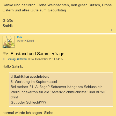
Danke und natürlich Frohe Weihnachten, nen guten Rutsch, Frohe
Ostern und alles Gute zum Geburtstag
Grüße
Satirik
c
Erik
AsterIX Druid
Re: Einstand und Sammlerfrage
B
Beitrag: # 38337
24. Dezember 2011 14:35
e
i
Hallo Satirik,
t
r
a
Satirik hat geschrieben:
g
3. Werbung im Kupferkessel
Bei meiner ?1. Auflage? Softcover hängt am Schluss ein
Werbungskarton für die "Asterix-Schmuckkiste" und ARNIE
drin!
Gut oder Schlecht???
normal würde ich sagen. Siehe: