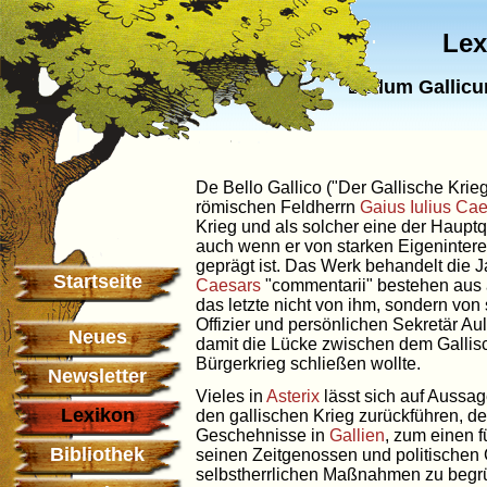
Lex
Bellum Gallicu
De Bello Gallico ("Der Gallische Krieg"
römischen Feldherrn
Gaius Iulius Ca
Krieg und als solcher eine der Haupt
auch wenn er von starken Eigeninter
geprägt ist. Das Werk behandelt die Ja
Startseite
Caesars
"commentarii" bestehen aus 
das letzte nicht von ihm, sondern vo
Offizier und persönlichen Sekretär Aul
Neues
damit die Lücke zwischen dem Galli
Bürgerkrieg schließen wollte.
Newsletter
Vieles in
Asterix
lässt sich auf Aussa
Lexikon
den gallischen Krieg zurückführen, de
Geschehnisse in
Gallien
, zum einen f
Bibliothek
seinen Zeitgenossen und politischen 
selbstherrlichen Maßnahmen zu begrü