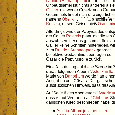
Druiden
Archaeopterix
für den Leser b
Unbeugsamer ist nichts anderes als ei
Gallier
, die weder Gesetz noch Ordnung 
Getümmels findet man unweigerlich ei
namens
Obelix
..." [...] "... anschli
Korsika
, unsere Geisel hieß
Osolemir
Allerdings wird der Papyrus des ents
der Gallier
Polemix
plant, mit diesen
auszulösen, der das gesamte römische
Gallier keine Schriften hinterlegen, w
zum
Druiden
Archaeopterix
gebracht, 
kollektive Gedächtnis übertragen soll
Cäsar die Papyrusrolle zurück.
Eine Anspielung auf diese Szene im 3
darauffolgenden Album "
Asterix in Ita
Markt von
Darioritum
werden an einem
Ausgaben von Cäsars "Der gallische K
ausdrücklichen Hinweis, dass das An
Auf Seite 6 des Abenteuers "
Asterix u
dass er auf Vertrauen auf
Globulus
Stu
gallischen Krieg geschrieben habe, d
Asterix-Album jetzt bestellen