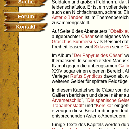
Suche
Soldaten und großen Feldherrn, klar, 
leidenschaftslos. Er ist ein vollendeter 
auch den Nichtfachmann, schreibt. E
Forum
Asterix-Bänden
ist im Themenbereich
zusammengestellt.
Kontakt
Auf Seite 6 des Abenteuers "
Obelix au
aufgebrachter
Cäsar
sein eigenes We
Gracchus Submersus
als Beispiel daf
Freiheit leasen, weil
Sklaven
seine
G
Im Album "
Der Papyrus des Cäsar
" w
thematisiert. In seinem ersten Manusk
Kampf gegen die unbeugsamen
Galli
XXIV sogar einen eigenen Bereich. All
Verleger
Rufus Syndicus
davon ab, we
weiteren Gelder für spätere Feldzüge 
In diesem Kapitel wollte Cäsar von d
Galliern berichten und dabei näher auf
Arvernerschild
", "
Die spanische Geise
Trabantenstadt
" und "
Korsika
" eingeh
erzeugen diese Beschreibungen deutl
entsprechenden Asterix-Abenteuern.
Einige Texte des Kapitels werden du