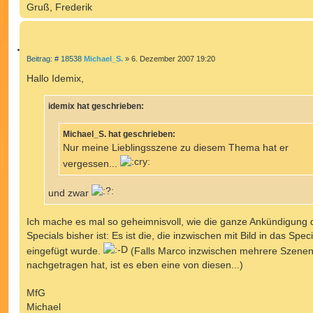
Gruß, Frederik
Z
B
Beitrag: # 18538
Michael_S.
»
6. Dezember 2007 19:20
e
I
i
Hallo Idemix,
T
t
r
I
a
idemix hat geschrieben:
E
g
R
E
Michael_S. hat geschrieben:
N
Nur meine Lieblingsszene zu diesem Thema hat er
vergessen...
und zwar
Ich mache es mal so geheimnisvoll, wie die ganze Ankündigung 
Specials bisher ist: Es ist die, die inzwischen mit Bild in das Speci
eingefügt wurde.
(Falls Marco inzwischen mehrere Szene
nachgetragen hat, ist es eben eine von diesen...)
MfG
Michael