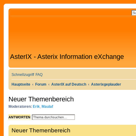
AsterIX - Asterix Information eXchange
Schnellzugriff
FAQ
Hauptseite
Forum
AsterIX auf Deutsch
Asterixgeplauder
Neuer Themenbereich
Moderatoren:
Erik
,
Maulaf
S
E
ANTWORTEN
U
R
C
W
Neuer Themenbereich
H
E