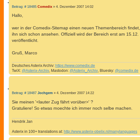
E
I
Z
B
Beitrag: # 18485
Comedix
»
4. Dezember 2007 14:02
T
e
I
E
i
Hallo,
T
t
R
r
I
T
a
wer in der Comedix-Sitemap einen neuen Themenbereich findet,
E
g
E
ihn sich schon ansehen. Offiziell wird der Bereich erst am 15.12.
R
S
E
veröffentlicht.
U
N
C
Gruß, Marco
H
E
Deutsches Asterix Archiv:
https://www.comedix.de
TwiX:
@Asterix-Archiv
, Mastodon:
@Asterix_Archiv
, Bluesky:
@comedix.de
Z
B
Beitrag: # 18487
Jochgem
»
4. Dezember 2007 14:22
e
I
i
Sie meinen '<lauter Zug fährt vorüber>' ?
T
t
Gratuliere! So etwas moechte ich immer noch selbe machen.
r
I
a
E
g
R
Hendrik Jan
E
Asterix in 100+ translations at:
http://www.asterix-obelix.nl/manylanguages
N