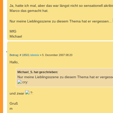
Ja, hatte ich mal, aber das war längst nicht so sensationell akribi
Marco das gemacht hat.
Nur meine Lieblingsszene zu diesem Thema hat er vergessen...
MfG
Michael
Z
B
Beitrag: # 18501
idemix
»
5. Dezember 2007 08:20
e
I
i
Hallo,
T
t
r
I
a
Michael_S. hat geschrieben:
E
g
Nur meine Lieblingsszene zu diesem Thema hat er vergesse
R
E
N
und zwar
Gruß
m