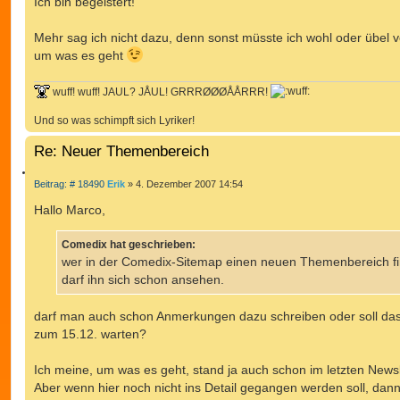
Ich bin begeistert!
E
g
R
E
Mehr sag ich nicht dazu, denn sonst müsste ich wohl oder übel v
N
um was es geht
wuff! wuff! JAUL? JÅUL! GRRRØØØÅÅRRR!
Und so was schimpft sich Lyriker!
Re: Neuer Themenbereich
Z
B
Beitrag: # 18490
Erik
»
4. Dezember 2007 14:54
e
I
i
Hallo Marco,
T
t
r
I
a
Comedix hat geschrieben:
E
g
wer in der Comedix-Sitemap einen neuen Themenbereich fi
R
E
darf ihn sich schon ansehen.
N
darf man auch schon Anmerkungen dazu schreiben oder soll das
zum 15.12. warten?
Ich meine, um was es geht, stand ja auch schon im letzten Newsl
Aber wenn hier noch nicht ins Detail gegangen werden soll, dan