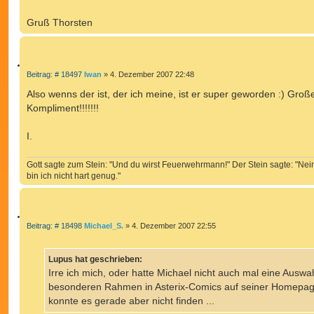
Gruß Thorsten
Z
B
Beitrag: # 18497
Iwan
»
4. Dezember 2007 22:48
e
I
i
Also wenns der ist, der ich meine, ist er super geworden :) Groß
T
t
Kompliment!!!!!!!
r
I
a
E
g
I.
R
E
N
Gott sagte zum Stein: "Und du wirst Feuerwehrmann!" Der Stein sagte: "Nei
bin ich nicht hart genug."
Z
B
Beitrag: # 18498
Michael_S.
»
4. Dezember 2007 22:55
e
I
i
T
t
Lupus hat geschrieben:
r
I
a
Irre ich mich, oder hatte Michael nicht auch mal eine Auswa
E
g
besonderen Rahmen in Asterix-Comics auf seiner Homepag
R
E
konnte es gerade aber nicht finden ...
N