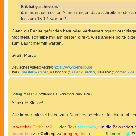
r
I
a
Erik hat geschrieben:
E
g
darf man auch schon Anmerkungen dazu schreiben oder sol
R
E
bis zum 15.12. warten?
N
Wenn du Fehler gefunden hast oder Verbesserungen vorschlag
möchtest, schreibe mir am besten direkt. Alles andere sollte bitte
zum Launchtermin warten.
Gruß, Marco
Deutsches Asterix Archiv:
https://www.comedix.de
TwiX:
@Asterix-Archiv
, Mastodon:
@Asterix_Archiv
, Bluesky:
@comedix.de
Z
B
Beitrag: # 18495
Fixwienix
»
4. Dezember 2007 18:06
e
I
i
Absolute Klasse!
T
t
r
I
a
Wie immer mit viel Liebe zum Detail recherchiert. Ich bin total beg
E
g
R
E
In
welcher
Farbe
soll
ich
den
Text
schreiben
,
um
die
Bewunderu
N
besonders
zur
Geltung
zu
bringen
,
die
in
meiner
Stimme
liegt
?