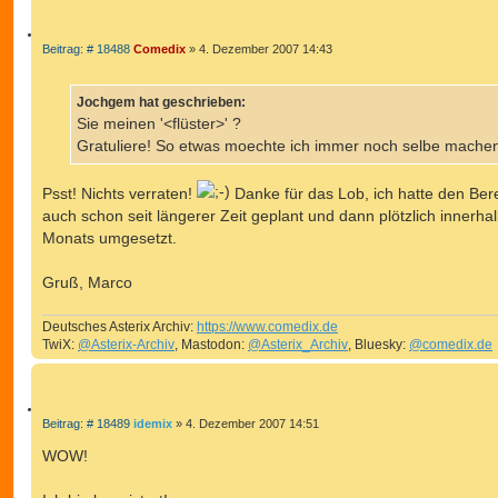
Z
B
Beitrag: # 18488
Comedix
»
4. Dezember 2007 14:43
e
I
i
T
t
Jochgem hat geschrieben:
r
I
a
Sie meinen '<flüster>' ?
E
g
Gratuliere! So etwas moechte ich immer noch selbe mache
R
E
N
Psst! Nichts verraten!
Danke für das Lob, ich hatte den Ber
auch schon seit längerer Zeit geplant und dann plötzlich innerha
Monats umgesetzt.
Gruß, Marco
Deutsches Asterix Archiv:
https://www.comedix.de
TwiX:
@Asterix-Archiv
, Mastodon:
@Asterix_Archiv
, Bluesky:
@comedix.de
Z
B
Beitrag: # 18489
idemix
»
4. Dezember 2007 14:51
e
I
i
WOW!
T
t
r
I
a