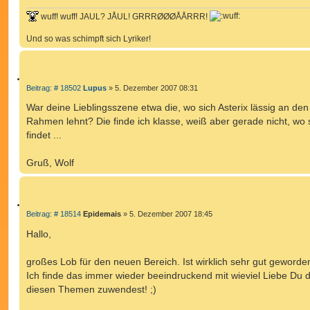
wuff! wuff! JAUL? JÅUL! GRRRØØØÅÅRRR!
Und so was schimpft sich Lyriker!
Z
B
Beitrag: # 18502
Lupus
»
5. Dezember 2007 08:31
e
I
i
War deine Lieblingsszene etwa die, wo sich Asterix lässig an den
T
t
Rahmen lehnt? Die finde ich klasse, weiß aber gerade nicht, wo 
r
I
a
findet ...
E
g
R
E
Gruß, Wolf
N
Z
B
Beitrag: # 18514
Epidemais
»
5. Dezember 2007 18:45
e
I
i
Hallo,
T
t
r
I
a
großes Lob für den neuen Bereich. Ist wirklich sehr gut geworde
E
g
Ich finde das immer wieder beeindruckend mit wieviel Liebe Du d
R
E
diesen Themen zuwendest! ;)
N