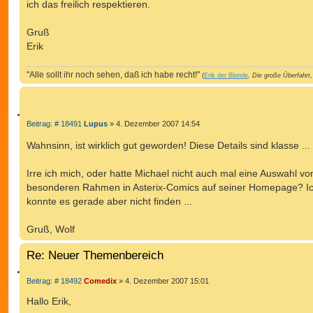
ich das freilich respektieren.
Gruß
Erik
"Alle sollt ihr noch sehen, daß ich habe recht!"
(
Erik der Blonde
,
Die große Überfahrt
,
Z
B
Beitrag: # 18491
Lupus
»
4. Dezember 2007 14:54
e
I
i
Wahnsinn, ist wirklich gut geworden! Diese Details sind klasse ...
T
t
r
I
a
Irre ich mich, oder hatte Michael nicht auch mal eine Auswahl vo
E
g
R
besonderen Rahmen in Asterix-Comics auf seiner Homepage? I
E
konnte es gerade aber nicht finden ...
N
Gruß, Wolf
Re: Neuer Themenbereich
Z
B
Beitrag: # 18492
Comedix
»
4. Dezember 2007 15:01
e
I
i
Hallo Erik,
T
t