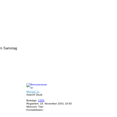
o
n
C
o
m
e
d
i
x
 am Samstag
N
a
c
h
Michael_S.
o
AsterIX Druid
b
e
Beiträge:
1320
n
Registriert:
16. November 2001 19:50
Wohnort:
Trier
Kontaktdaten:
K
o