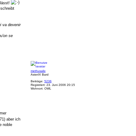
 lässt!
 schreibt
i va devenir
qu'on se
N
a
c
h
methusalix
o
AsterIX Bard
b
e
Beiträge:
5236
n
Registriert:
23. Juni 2006 20:15
Wohnort:
OWL
mmer
71) aber ich
e noble