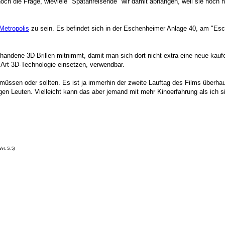
noch die Frage, wieviele "Spätanreisende" wir damit abhängen, weil sie noch n
Metropolis
zu sein. Es befindet sich in der Eschenheimer Anlage 40, am "Es
orhandene 3D-Brillen mitnimmt, damit man sich dort nicht extra eine neue kau
e Art 3D-Technologie einsetzen, verwendbar.
en müssen oder sollten. Es ist ja immerhin der zweite Lauftag des Films überhau
nigen Leuten. Vielleicht kann das aber jemand mit mehr Kinoerfahrung als ich s
hrt
, S. 5)