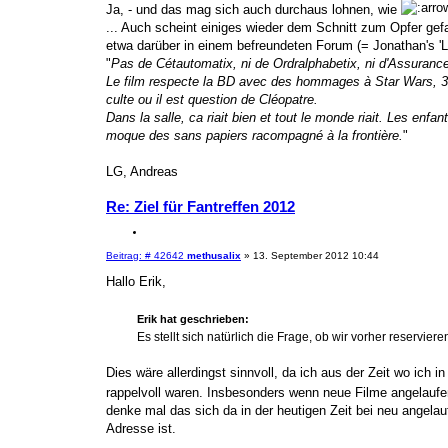
n
Ja, - und das mag sich auch durchaus lohnen, wie
... Auch scheint einiges wieder dem Schnitt zum Opfer gefa
etwa darüber in einem befreundeten Forum (= Jonathan's 'Le 
"
Pas de Cétautomatix, ni de Ordralphabetix, ni d'Assurance
Le film respecte la BD avec des hommages à Star Wars, 300
culte ou il est question de Cléopatre.
Dans la salle, ca riait bien et tout le monde riait. Les enf
moque des sans papiers racompagné à la frontière.
"
LG, Andreas
Re: Ziel für Fantreffen 2012
Z
i
B
Beitrag: # 42642
methusalix
»
13. September 2012 10:44
t
e
i
i
Hallo Erik,
e
t
r
r
a
e
Erik hat geschrieben:
g
n
Es stellt sich natürlich die Frage, ob wir vorher reservier
Dies wäre allerdingst sinnvoll, da ich aus der Zeit wo ich 
rappelvoll waren. Insbesonders wenn neue Filme angelauf
denke mal das sich da in der heutigen Zeit bei neu angela
Adresse ist.