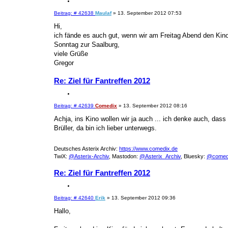
Z
i
B
Beitrag: # 42638
Maulaf
»
13. September 2012 07:53
t
e
i
i
Hi,
e
t
ich fände es auch gut, wenn wir am Freitag Abend den Ki
r
r
a
Sonntag zur Saalburg,
e
g
n
viele Grüße
Gregor
Re: Ziel für Fantreffen 2012
Z
i
B
Beitrag: # 42639
Comedix
»
13. September 2012 08:16
t
e
i
i
Achja, ins Kino wollen wir ja auch ... ich denke auch, das
e
t
Brüller, da bin ich lieber unterwegs.
r
r
a
e
g
n
Deutsches Asterix Archiv:
https://www.comedix.de
TwiX:
@Asterix-Archiv
, Mastodon:
@Asterix_Archiv
, Bluesky:
@comed
Re: Ziel für Fantreffen 2012
Z
i
B
Beitrag: # 42640
Erik
»
13. September 2012 09:36
t
e
i
i
Hallo,
e
t
r
r
a