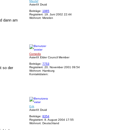
h
Maulaf
t
o
AsterIX Druid
a
b
v
e
Beiträge:
1985
i
n
Registriert:
19. Juni 2002 22:44
r
Wohnort:
Metelen
nd dann am
i
x
N
a
c
h
Comedix
o
AsterIX Elder Council Member
b
e
Beiträge:
7753
n
t so der
Registriert:
20. November 2001 09:54
Wohnort:
Hamburg
Kontaktdaten:
K
o
n
t
a
k
N
t
a
d
c
a
h
Erik
t
o
AsterIX Druid
e
b
n
e
Beiträge:
8354
v
n
Registriert:
8. August 2004 17:55
o
Wohnort:
Deutschland
n
C