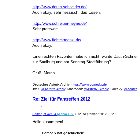
http://www.dauth-schneider.de/
Auch okay, sehr hessisch, das Essen.
http://www.schreiber-heyne.de/
Sehr preiswert.
http://www.fichtekraenzi.de/
Auch okay.
Einen echten Favoriten habe ich nicht, würde Dauth-Schne
zur Saalburg und am Sonntag Stadtführung?
Gruß, Marco
Deutsches Asterix Archiv:
https://www.comedix.de
TwiX:
@Asterix-Archiv
, Mastodon:
@Asterix_Archiv
, Bluesky:
@comed
Re: Ziel für Fantreffen 2012
Z
i
B
Beitrag: # 42634
Michael_S.
»
12. September 2012 22:27
t
e
i
i
Hallo zusammen!
e
t
r
r
a
e
Comedix hat geschrieben:
g
n