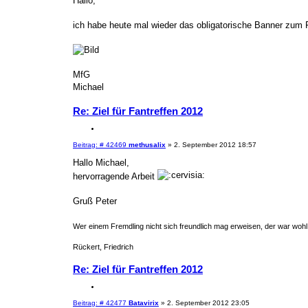
Hallo,
e
e
t
r
r
a
ich habe heute mal wieder das obligatorische Banner zum F
e
g
n
MfG
Michael
Re: Ziel für Fantreffen 2012
Z
i
B
Beitrag: # 42469
methusalix
»
2. September 2012 18:57
t
e
i
i
Hallo Michael,
e
t
hervorragende Arbeit
r
r
a
e
g
n
Gruß Peter
Wer einem Fremdling nicht sich freundlich mag erweisen, der war wohl
Rückert, Friedrich
Re: Ziel für Fantreffen 2012
Z
i
B
Beitrag: # 42477
Batavirix
»
2. September 2012 23:05
t