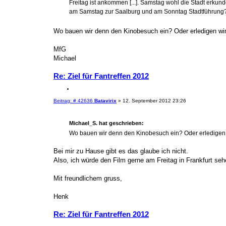
Freitag ist ankommen [...]. Samstag wohl die Stadt erku
am Samstag zur Saalburg und am Sonntag Stadtführung
Wo bauen wir denn den Kinobesuch ein? Oder erledigen w
MfG
Michael
Re: Ziel für Fantreffen 2012
Z
i
B
Beitrag: # 42636
Batavirix
»
12. September 2012 23:26
t
e
i
i
e
t
Michael_S. hat geschrieben:
r
r
a
e
Wo bauen wir denn den Kinobesuch ein? Oder erledigen
g
n
Bei mir zu Hause gibt es das glaube ich nicht.
Also, ich würde den Film gerne am Freitag in Frankfurt seh
Mit freundlichem gruss,
Henk
Re: Ziel für Fantreffen 2012