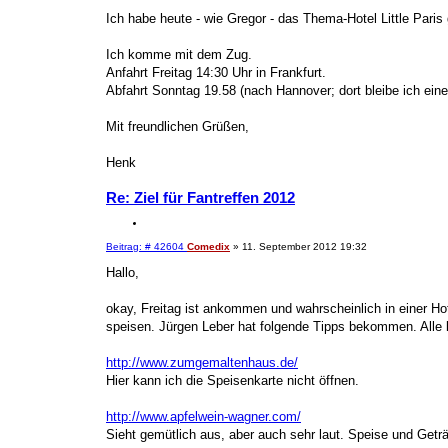
e
i
i
Ich habe heute - wie Gregor - das Thema-Hotel Little Paris
e
t
r
r
a
Ich komme mit dem Zug.
e
g
n
Anfahrt Freitag 14:30 Uhr in Frankfurt.
Abfahrt Sonntag 19.58 (nach Hannover; dort bleibe ich ein
Mit freundlichen Grüßen,
Henk
Re: Ziel für Fantreffen 2012
Z
i
B
Beitrag: # 42604
Comedix
»
11. September 2012 19:32
t
e
i
i
Hallo,
e
t
r
r
a
okay, Freitag ist ankommen und wahrscheinlich in einer H
e
g
n
speisen. Jürgen Leber hat folgende Tipps bekommen. Alle
http://www.zumgemaltenhaus.de/
Hier kann ich die Speisenkarte nicht öffnen.
http://www.apfelwein-wagner.com/
Sieht gemütlich aus, aber auch sehr laut. Speise und Getr