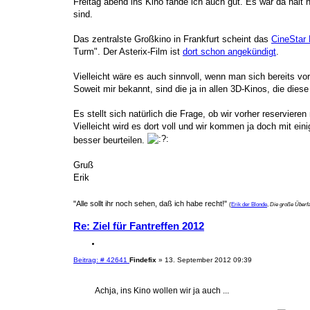
Freitag abend ins Kino fände ich auch gut. Es war da halt 
e
g
n
sind.
Das zentralste Großkino in Frankfurt scheint das
CineStar 
Turm". Der Asterix-Film ist
dort schon angekündigt
.
Vielleicht wäre es auch sinnvoll, wenn man sich bereits v
Soweit mir bekannt, sind die ja in allen 3D-Kinos, die dies
Es stellt sich natürlich die Frage, ob wir vorher reservier
Vielleicht wird es dort voll und wir kommen ja doch mit ei
besser beurteilen.
Gruß
Erik
"Alle sollt ihr noch sehen, daß ich habe recht!"
(
Erik der Blonde
,
Die große Überfa
Re: Ziel für Fantreffen 2012
Z
i
B
Beitrag: # 42641
Findefix
»
13. September 2012 09:39
t
e
i
i
e
t
Achja, ins Kino wollen wir ja auch ...
r
r
a
e
g