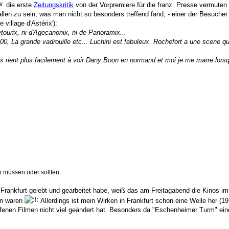
die erste
Zeitungskritik
von der Vorpremiere für die franz. Presse vermuten
llen zu sein, was man nicht so besonders treffend fand, - einer der Besucher
village d'Astérix'):
tourix, ni d'Agecanonix, ni de Panoramix...
, La grande vadrouille etc... Luchini est fabuleux. Rochefort a une scene qu
ants rient plus facilement à voir Dany Boon en normand et moi je me marre lors
en müssen oder sollten.
in Frankfurt gelebt und gearbeitet habe, weiß das am Freitagabend die Kinos i
en waren
Allerdings ist mein Wirken in Frankfurt schon eine Weile her (19
ufenen Filmen nicht viel geändert hat. Besonders da "Eschenheimer Turm" ein