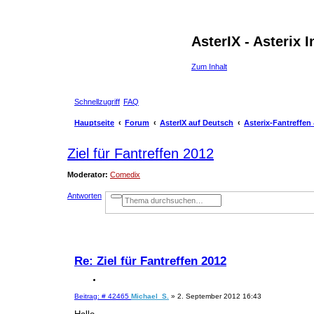
AsterIX - Asterix
Zum Inhalt
Schnellzugriff
FAQ
Hauptseite
Forum
AsterIX auf Deutsch
Asterix-Fantreffe
Ziel für Fantreffen 2012
Moderator:
Comedix
Antworten
E
S
r
u
w
c
e
h
i
e
t
e
r
Re: Ziel für Fantreffen 2012
t
e
Z
S
i
u
B
Beitrag: # 42465
Michael_S.
»
2. September 2012 16:43
c
t
e
h
i
i