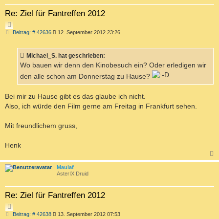
Re: Ziel für Fantreffen 2012
Z
B
Beitrag: # 42636
12. September 2012 23:26
I
e
T
i
I
t
Michael_S. hat geschrieben:
r
E
a
Wo bauen wir denn den Kinobesuch ein? Oder erledigen wir
R
g
den alle schon am Donnerstag zu Hause?
E
N
Bei mir zu Hause gibt es das glaube ich nicht.
Also, ich würde den Film gerne am Freitag in Frankfurt sehen.
Mit freundlichem gruss,
Henk
c
Maulaf
AsterIX Druid
Re: Ziel für Fantreffen 2012
Z
B
Beitrag: # 42638
13. September 2012 07:53
I