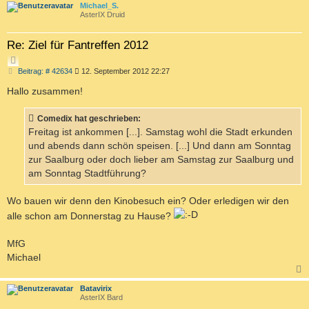
c
Michael_S.
AsterIX Druid
Re: Ziel für Fantreffen 2012
Z
B
Beitrag: # 42634
12. September 2012 22:27
I
e
T
i
Hallo zusammen!
I
t
r
E
a
Comedix hat geschrieben:
R
g
Freitag ist ankommen [...]. Samstag wohl die Stadt erkunden
E
und abends dann schön speisen. [...] Und dann am Sonntag
N
zur Saalburg oder doch lieber am Samstag zur Saalburg und
am Sonntag Stadtführung?
Wo bauen wir denn den Kinobesuch ein? Oder erledigen wir den
alle schon am Donnerstag zu Hause?
MfG
Michael
c
Batavirix
AsterIX Bard