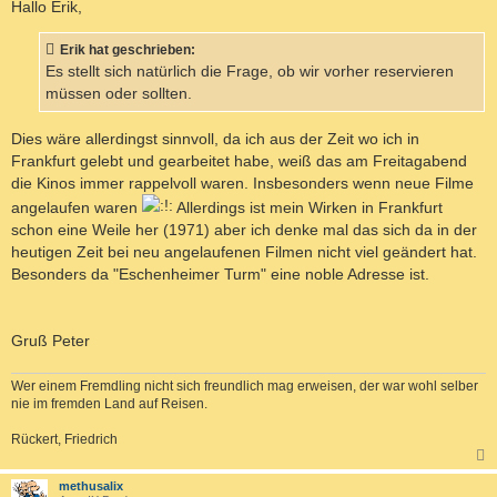
i
Hallo Erik,
I
t
r
E
a
Erik hat geschrieben:
R
g
Es stellt sich natürlich die Frage, ob wir vorher reservieren
E
müssen oder sollten.
N
Dies wäre allerdingst sinnvoll, da ich aus der Zeit wo ich in
Frankfurt gelebt und gearbeitet habe, weiß das am Freitagabend
die Kinos immer rappelvoll waren. Insbesonders wenn neue Filme
angelaufen waren
Allerdings ist mein Wirken in Frankfurt
schon eine Weile her (1971) aber ich denke mal das sich da in der
heutigen Zeit bei neu angelaufenen Filmen nicht viel geändert hat.
Besonders da "Eschenheimer Turm" eine noble Adresse ist.
Gruß Peter
Wer einem Fremdling nicht sich freundlich mag erweisen, der war wohl selber
nie im fremden Land auf Reisen.
Rückert, Friedrich
c
methusalix