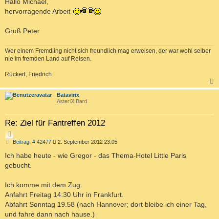
Hallo Michael,
I
t
hervorragende Arbeit
r
E
a
R
g
Gruß Peter
E
N
Wer einem Fremdling nicht sich freundlich mag erweisen, der war wohl selber
nie im fremden Land auf Reisen.
Rückert, Friedrich
c
Batavirix
AsterIX Bard
Re: Ziel für Fantreffen 2012
Z
B
Beitrag: # 42477
2. September 2012 23:05
I
e
T
i
Ich habe heute - wie Gregor - das Thema-Hotel Little Paris
I
t
gebucht.
r
E
a
R
g
Ich komme mit dem Zug.
E
Anfahrt Freitag 14:30 Uhr in Frankfurt.
N
Abfahrt Sonntag 19.58 (nach Hannover; dort bleibe ich einer Tag,
und fahre dann nach hause.)