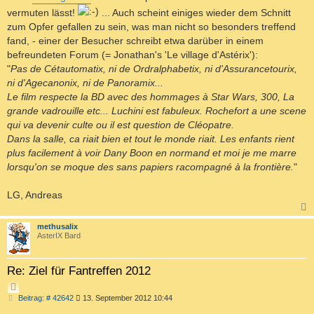
vermuten lässt!
... Auch scheint einiges wieder dem Schnitt
zum Opfer gefallen zu sein, was man nicht so besonders treffend
fand, - einer der Besucher schreibt etwa darüber in einem
befreundeten Forum (= Jonathan's 'Le village d'Astérix'):
"
Pas de Cétautomatix, ni de Ordralphabetix, ni d'Assurancetourix,
ni d'Agecanonix, ni de Panoramix...
Le film respecte la BD avec des hommages à Star Wars, 300, La
grande vadrouille etc... Luchini est fabuleux. Rochefort a une scene
qui va devenir culte ou il est question de Cléopatre.
Dans la salle, ca riait bien et tout le monde riait. Les enfants rient
plus facilement à voir Dany Boon en normand et moi je me marre
lorsqu'on se moque des sans papiers racompagné à la frontière.
"
LG, Andreas
c
methusalix
AsterIX Bard
Re: Ziel für Fantreffen 2012
Z
B
Beitrag: # 42642
13. September 2012 10:44
I
e
T