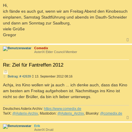
e
T
i
Hi,
I
t
ich fände es auch gut, wenn wir am Freitag Abend den Kinobesuch
r
E
a
einplanen, Samstag Stadtführung und abends im Dauth-Schneider
R
g
und dann am Sonntag zur Saalburg,
E
viele Grüße
N
Gregor
c
Comedix
AsterIX Elder Council Member
Re: Ziel für Fantreffen 2012
Z
B
Beitrag: # 42639
13. September 2012 08:16
I
e
T
i
Achja, ins Kino wollen wir ja auch ... ich denke auch, dass das Kino
I
t
am besten am Freitag aufgehoben ist. Nachmittags ins Kino ist
r
E
a
nicht so der Brüller, da bin ich lieber unterwegs.
R
g
E
Deutsches Asterix Archiv:
https://www.comedix.de
N
TwiX:
@Asterix-Archiv
, Mastodon:
@Asterix_Archiv
, Bluesky:
@comedix.de
c
Erik
AsterIX Druid