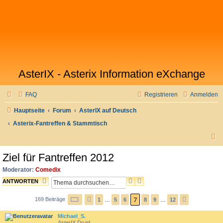
AsterIX - Asterix Information eXchange
FAQ
Registrieren
Anmelden
Hauptseite
Forum
AsterIX auf Deutsch
Asterix-Fantreffen & Stammtisch
S
u
Ziel für Fantreffen 2012
c
Moderator:
Comedix
h
S
E
ANTWORTEN
e
U
R
7
C
W
169 Beiträge
S
1
…
5
6
8
9
…
12
V
N
H
E
E
O
Ä
Michael_S.
E
I
I
R
C
AsterIX Druid