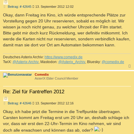
Z
B
Beitrag: # 42645
13. September 2012 12:02
I
e
T
i
Okay, dann Freitag ins Kino, ich würde entsprechende Plätze zur
I
t
Vorstellung gegen 20 Uhr reservieren, sobald es möglich ist. Wir
r
E
a
wissen ja noch nicht genau, zu welcher Uhrzeit der Film startet.
R
g
Bitte gebt mir doch kurz Rückmeldung, wer definitiv mitkommt. Ich
E
werde die Karten nicht nur reservieren, sondern verbindlich kaufen,
N
damit man sie dort vor Ort am Automaten bekommen kann.
Deutsches Asterix Archiv:
https://www.comedix.de
TwiX:
@Asterix-Archiv
, Mastodon:
@Asterix_Archiv
, Bluesky:
@comedix.de
c
Comedix
AsterIX Elder Council Member
Re: Ziel für Fantreffen 2012
Z
B
Beitrag: # 42646
13. September 2012 12:16
I
e
T
i
Okay, ich habe jetzt die Termine in die Treffpunkte übertragen.
I
t
Carsten kommt am Freitag erst um 20 Uhr an, deshalb schlage ich
r
E
a
vor, dass wir erst den 22-Uhr-Termin im Kino nehmen, wir sind
R
g
doch alle erwachsen und können das ab, oder?
E