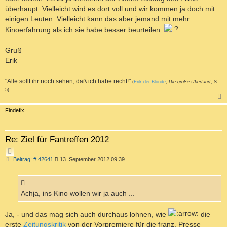
überhaupt. Vielleicht wird es dort voll und wir kommen ja doch mit
einigen Leuten. Vielleicht kann das aber jemand mit mehr
Kinoerfahrung als ich sie habe besser beurteilen.
Gruß
Erik
"Alle sollt ihr noch sehen, daß ich habe recht!"
(
Erik der Blonde
,
Die große Überfahrt
, S.
5)
c
Findefix
Re: Ziel für Fantreffen 2012
Z
B
Beitrag: # 42641
13. September 2012 09:39
I
e
T
i
I
t
r
E
a
Achja, ins Kino wollen wir ja auch ...
R
g
E
Ja, - und das mag sich auch durchaus lohnen, wie
die
N
erste
Zeitungskritik
von der Vorpremiere für die franz. Presse