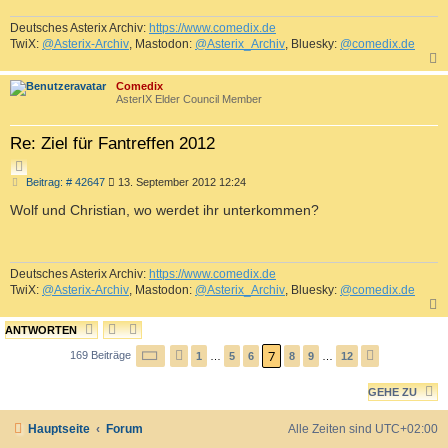
N
Deutsches Asterix Archiv:
https://www.comedix.de
TwiX:
@Asterix-Archiv
, Mastodon:
@Asterix_Archiv
, Bluesky:
@comedix.de
c
Comedix
AsterIX Elder Council Member
Re: Ziel für Fantreffen 2012
Z
B
Beitrag: # 42647
13. September 2012 12:24
I
e
T
i
Wolf und Christian, wo werdet ihr unterkommen?
I
t
r
E
a
R
g
Deutsches Asterix Archiv:
https://www.comedix.de
E
TwiX:
@Asterix-Archiv
, Mastodon:
@Asterix_Archiv
, Bluesky:
@comedix.de
N
ANTWORTEN
c
7
169 Beiträge
S
1
…
5
6
8
9
…
12
V
N
E
O
Ä
I
GEHE ZU
R
C
T
H
H
E
Hauptseite
Forum
Alle Zeiten sind
UTC+02:00
E
S
7
R
T