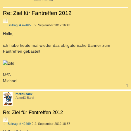
T
T
H
H
E
E
E
S
Re: Ziel für Fantreffen 2012
R
7
R
T
T
V
I
E
Z
E
O
G
B
Beitrag: # 42465
2. September 2012 16:43
I
S
N
e
E
T
i
U
Hallo,
1
I
t
C
2
r
E
H
a
ich habe heute mal wieder das obligatorische Banner zum
R
g
E
Fantreffen gebastelt:
E
N
MfG
Michael
c
methusalix
AsterIX Bard
Re: Ziel für Fantreffen 2012
Z
B
Beitrag: # 42469
2. September 2012 18:57
I
e
T
i