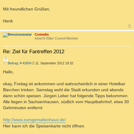
Mit freundlichen Grüßen,
Henk
c
Comedix
AsterIX Elder Council Member
Re: Ziel für Fantreffen 2012
Z
B
Beitrag: # 42604
11. September 2012 19:32
I
e
T
i
Hallo,
I
t
r
E
a
okay, Freitag ist ankommen und wahrscheinlich in einer Hotelbar
R
g
Bierchen trinken. Samstag wohl die Stadt erkunden und abends
E
dann schön speisen. Jürgen Leber hat folgende Tipps bekommen.
N
Alle liegen in Sachsenhausen, südlich vom Hauptbahnhof, etwa 30
Gehminuten entfernt:
http://www.zumgemaltenhaus.de/
Hier kann ich die Speisenkarte nicht öffnen.