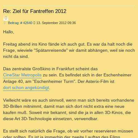
Re: Ziel für Fantreffen 2012
Z
B
Beitrag: # 42640
13. September 2012 09:36
I
e
T
i
Hallo,
I
t
r
E
a
Freitag abend ins Kino fände ich auch gut. Es war da halt noch die
R
g
Frage, wieviele "Spätanreisende" wir damit abhängen, weil sie noch
E
nicht da sind.
N
Das zentralste Großkino in Frankfurt scheint das
CineStar Metropolis
zu sein. Es befindet sich in der Eschenheimer
Anlage 40, am "Eschenheimer Turm". Der Asterix-Film ist
dort schon angekündigt
.
Vielleicht wäre es auch sinnvoll, wenn man sich bereits vorhandene
3D-Brillen mitnimmt, damit man sich dort nicht extra eine neue
kaufen muß. Soweit mir bekannt, sind die ja in allen 3D-Kinos, die
diese Art 3D-Technologie einsetzen, verwendbar.
Es stellt sich natürlich die Frage, ob wir vorher reservieren müssen
oder sollten. Es ist ja immerhin der zweite Lauftag des Films