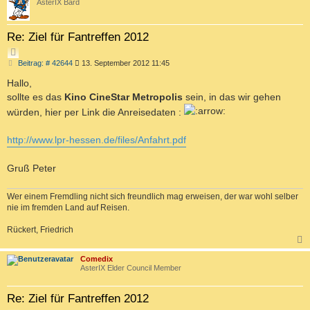
AsterIX Bard
Re: Ziel für Fantreffen 2012
Z
B
Beitrag: # 42644
13. September 2012 11:45
I
e
T
i
Hallo,
I
t
sollte es das
Kino CineStar Metropolis
sein, in das wir gehen
r
E
a
würden, hier per Link die Anreisedaten :
R
g
E
http://www.lpr-hessen.de/files/Anfahrt.pdf
N
Gruß Peter
Wer einem Fremdling nicht sich freundlich mag erweisen, der war wohl selber
nie im fremden Land auf Reisen.
Rückert, Friedrich
c
Comedix
AsterIX Elder Council Member
Re: Ziel für Fantreffen 2012