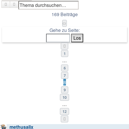
Suche
Erweiterte Suche
169 Beiträge
Seite
8
von
12
Gehe zu Seite:
Vorherige
1
…
6
7
8
9
10
…
12
Nächste
methusalix