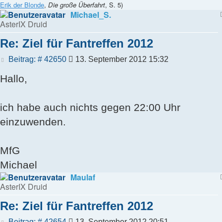
Erik der Blonde
,
Die große Überfahrt
, S. 5)
Michael_S.
AsterIX Druid
Re: Ziel für Fantreffen 2012
Beitrag
Beitrag: # 42650
13. September 2012 15:32
Hallo,
ich habe auch nichts gegen 22:00 Uhr
einzuwenden.
MfG
Michael
Maulaf
AsterIX Druid
Re: Ziel für Fantreffen 2012
Beitrag
Beitrag: # 42654
13. September 2012 20:51