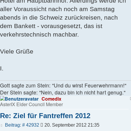
Hotel am Hauptbahnhof. Allerdings werde ich
aller Voraussicht nach noch am Samstag
abends in die Schweiz zurückreisen, nach
dem Bankett - vorausgesetzt, das ist
verkehrstechnisch machbar.
Viele Grüße
I.
Gott sagte zum Stein: "Und du wirst Feuerwehrmann!"
Der Stein sagte: "Nein, dazu bin ich nicht hart genug."
Comedix
AsterIX Elder Council Member
Re: Ziel für Fantreffen 2012
Beitrag
Beitrag: # 42932
20. September 2012 21:35