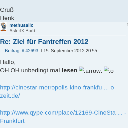
Gruß
Henk
methusalix
AsterIX Bard
Re: Ziel für Fantreffen 2012
Beitrag
Beitrag: # 42693
15. September 2012 20:55
Hallo,
OH OH unbedingt mal
lesen
http://cinestar-metropolis-kino-frankfu ... o-
zeit.de/
http://www.qype.com/place/12169-CineSta ... -
Frankfurt