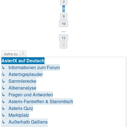
7
8
9
10
…
12
Nächste
Gehe zu
AsterIX auf Deutsch
↳ Informationen zum Forum
↳ Asterixgeplauder
↳ Sammlerecke
↳ Albenanalyse
↳ Fragen und Antworten
↳ Asterix-Fantreffen & Stammtisch
↳ Asterix-Quiz
↳ Marktplatz
↳ Außerhalb Galliens