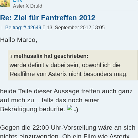
AsterIX Druid
Re: Ziel für Fantreffen 2012
Beitrag
Beitrag: # 42649
13. September 2012 13:05
Hallo Marco,
methusalix hat geschrieben:
werde definitiv dabei sein, obwohl ich die
Realfilme von Asterix nicht besonders mag.
beide Teile dieser Aussage treffen auch ganz
auf mich zu... falls das noch einer
Bekräftigung bedurfte.
Gegen die 22:00 Uhr-Vorstellung wäre an sich
nichts einzuwenden. Ob ein Film wie Asterix,