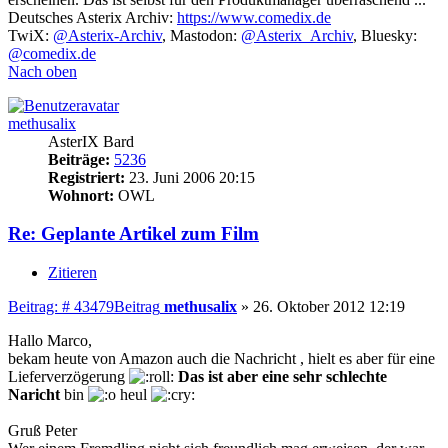
Deutsches Asterix Archiv:
https://www.comedix.de
TwiX:
@Asterix-Archiv
, Mastodon:
@Asterix_Archiv
, Bluesky:
@comedix.de
Nach oben
methusalix
AsterIX Bard
Beiträge:
5236
Registriert:
23. Juni 2006 20:15
Wohnort:
OWL
Re: Geplante Artikel zum Film
Zitieren
Beitrag: # 43479
Beitrag
methusalix
»
26. Oktober 2012 12:19
Hallo Marco,
bekam heute von Amazon auch die Nachricht , hielt es aber für eine
Lieferverzögerung
Das ist aber eine sehr schlechte
Naricht
bin
heul
Gruß Peter