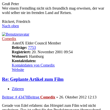
Gruß Peter
Wer einem Fremdling nicht sich freundlich mag erweisen, der war
wohl selber nie im fremden Land auf Reisen.
Rückert, Friedrich
Nach oben
Comedix
AsterIX Elder Council Member
Beiträge:
7753
Registriert:
20. November 2001 09:54
Wohnort:
Hamburg
Kontaktdaten:
Kontaktdaten von Comedix
Website
Re: Geplante Artikel zum Film
Zitieren
Beitrag: # 43478
Beitrag
Comedix
»
26. Oktober 2012 12:13
Gerade von Edel erfahren: das Hörspiel zum Film wird nicht
erscheinen. Das ist selbst für den Produktmanager überraschend ...