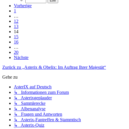
Vorherige
1
…
12
13
14
15
16
…
20
Nächste
Zurück zu „Asterix & Obelix: Im Auftrag Ihrer Majestät“
Gehe zu
AsterIX auf Deutsch
↳ Informationen zum Forum
↳ Asterixgeplauder
↳ Sammlerecke
↳ Albenanalyse
↳ Fragen und Antworten
↳ Asterix-Fantreffen & Stammtisch
↳ Asterix-Quiz