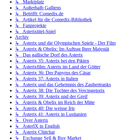
↳ Marktplatz
↳ Außerhalb Galliens
↳ Betrifft: Comedix.de
↳ Artikel für die Comedix-Bibliothek
↳ Fanprojekte
↳ Asterixtitel-Spiel
Archiv
↳ Asterix und die Olympischen Spiele - Der Film
↳ Asterix & Obelix: Im Auftrag Ihrer Majestät
↳ Das gallische Dorf des Asterix
↳ Asterix 35: Asterix bei den Pikten
↳ Asterixfilm: Asterix im Land der Götter
↳ Asterix 36: Der Papyrus des Cäsar
↳ Asterix 37: Asterix in Italien
↳ Asterix und das Geheimnis des Zaubertranks
↳ Asterix 38: Die Tochter des Vercingetorix
↳ Asterix 39: Asterix und der Greif
↳ Asterix & Obelix im Reich der Mitte
↳ Asterix 40: Die weisse Iris
↳ Asterix 41: Asterix in Lusitanien
↳ Over Asterix
↳ AsterIX in English
↳ Asterix Chitchat
↳ Exchange Sell & Buy Market