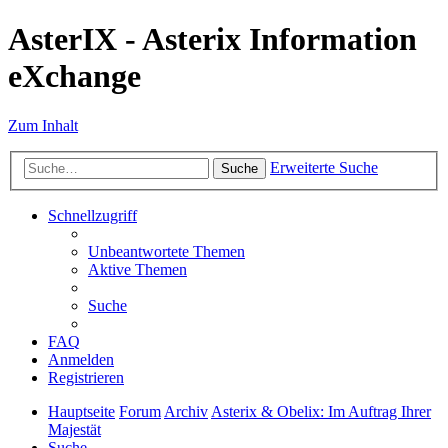
AsterIX - Asterix Information
eXchange
Zum Inhalt
Erweiterte Suche
Suche
Schnellzugriff
Unbeantwortete Themen
Aktive Themen
Suche
FAQ
Anmelden
Registrieren
Hauptseite
Forum
Archiv
Asterix & Obelix: Im Auftrag Ihrer
Majestät
Suche