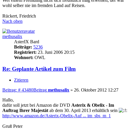
Wer einem Fremdling nicht sich freundlich mag erweisen, der war
wohl selber nie im fremden Land auf Reisen.
Rückert, Friedrich
Nach oben
methusalix
AsterIX Bard
Beiträge:
5236
Registriert:
23. Juni 2006 20:15
Wohnort:
OWL
Re: Geplante Artikel zum Film
Zitieren
Beitrag: # 43480
Beitrag
methusalix
»
26. Oktober 2012 12:27
Hallo,
dafür soll jetzt bei Amazon die DVD
Asterix & Obelix - Im
Auftrag Ihrer Majestät
ab dem 30. April 2013 erhältlich sein
http://www.amazon.de/Asterix-Obelix-Auf ... im_sbs_m_1
Gruß Peter