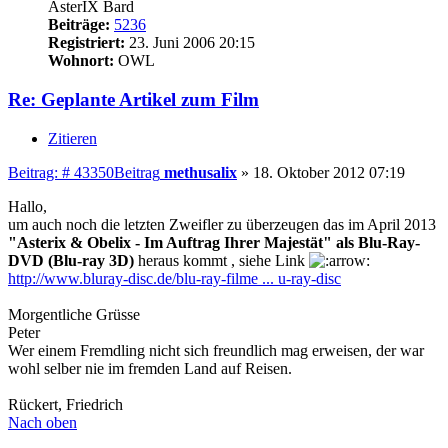
AsterIX Bard
Beiträge:
5236
Registriert:
23. Juni 2006 20:15
Wohnort:
OWL
Re: Geplante Artikel zum Film
Zitieren
Beitrag: # 43350
Beitrag
methusalix
»
18. Oktober 2012 07:19
Hallo,
um auch noch die letzten Zweifler zu überzeugen das im April 2013
"Asterix & Obelix - Im Auftrag Ihrer Majestät" als Blu-Ray-
DVD (Blu-ray 3D)
heraus kommt , siehe Link
http://www.bluray-disc.de/blu-ray-filme ... u-ray-disc
Morgentliche Grüsse
Peter
Wer einem Fremdling nicht sich freundlich mag erweisen, der war
wohl selber nie im fremden Land auf Reisen.
Rückert, Friedrich
Nach oben