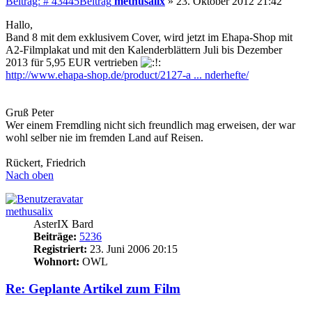
Beitrag: # 43445
Beitrag
methusalix
»
23. Oktober 2012 21:42
Hallo,
Band 8 mit dem exklusivem Cover, wird jetzt im Ehapa-Shop mit
A2-Filmplakat und mit den Kalenderblättern Juli bis Dezember
2013 für 5,95 EUR vertrieben
http://www.ehapa-shop.de/product/2127-a ... nderhefte/
Gruß Peter
Wer einem Fremdling nicht sich freundlich mag erweisen, der war
wohl selber nie im fremden Land auf Reisen.
Rückert, Friedrich
Nach oben
methusalix
AsterIX Bard
Beiträge:
5236
Registriert:
23. Juni 2006 20:15
Wohnort:
OWL
Re: Geplante Artikel zum Film