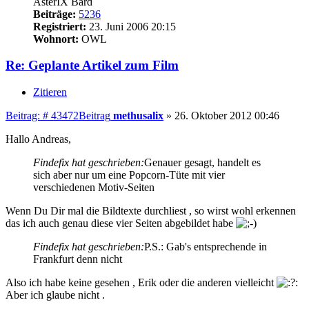
AsterIX Bard
Beiträge:
5236
Registriert:
23. Juni 2006 20:15
Wohnort:
OWL
Re: Geplante Artikel zum Film
Zitieren
Beitrag: # 43472
Beitrag
methusalix
»
26. Oktober 2012 00:46
Hallo Andreas,
Findefix hat geschrieben:
Genauer gesagt, handelt es
sich aber nur um eine Popcorn-Tüte mit vier
verschiedenen Motiv-Seiten
Wenn Du Dir mal die Bildtexte durchliest , so wirst wohl erkennen
das ich auch genau diese vier Seiten abgebildet habe
Findefix hat geschrieben:
P.S.: Gab's entsprechende in
Frankfurt denn nicht
Also ich habe keine gesehen , Erik oder die anderen vielleicht
Aber ich glaube nicht .