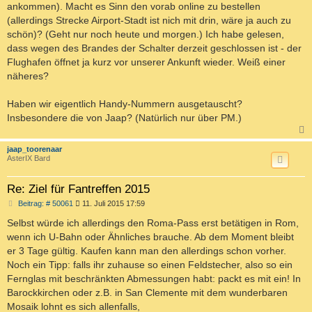
ankommen). Macht es Sinn den vorab online zu bestellen
(allerdings Strecke Airport-Stadt ist nich mit drin, wäre ja auch zu
schön)? (Geht nur noch heute und morgen.) Ich habe gelesen,
dass wegen des Brandes der Schalter derzeit geschlossen ist - der
Flughafen öffnet ja kurz vor unserer Ankunft wieder. Weiß einer
näheres?
Haben wir eigentlich Handy-Nummern ausgetauscht?
Insbesondere die von Jaap? (Natürlich nur über PM.)
c
jaap_toorenaar
AsterIX Bard
Re: Ziel für Fantreffen 2015
B
Beitrag: # 50061
11. Juli 2015 17:59
e
i
Selbst würde ich allerdings den Roma-Pass erst betätigen in Rom,
t
wenn ich U-Bahn oder Ähnliches brauche. Ab dem Moment bleibt
r
a
er 3 Tage gültig. Kaufen kann man den allerdings schon vorher.
g
Noch ein Tipp: falls ihr zuhause so einen Feldstecher, also so ein
Fernglas mit beschränkten Abmessungen habt: packt es mit ein! In
Barockkirchen oder z.B. in San Clemente mit dem wunderbaren
Mosaik lohnt es sich allenfalls,