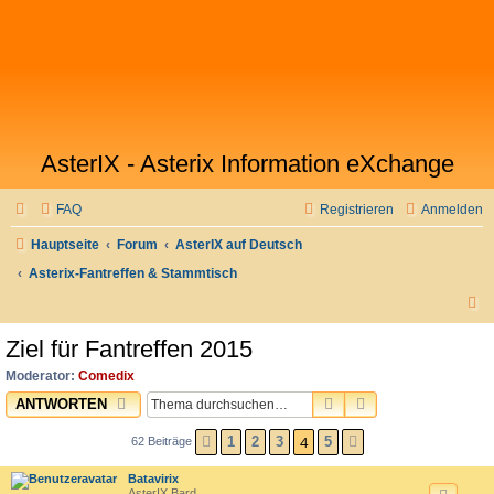
AsterIX - Asterix Information eXchange
FAQ
Registrieren
Anmelden
Hauptseite
Forum
AsterIX auf Deutsch
Asterix-Fantreffen & Stammtisch
S
u
Ziel für Fantreffen 2015
c
Moderator:
Comedix
h
SUCHE
ERWEITERTE SU
ANTWORTEN
e
4
1
2
3
5
62 Beiträge
VORHERIGE
NÄCHSTE
Batavirix
AsterIX Bard