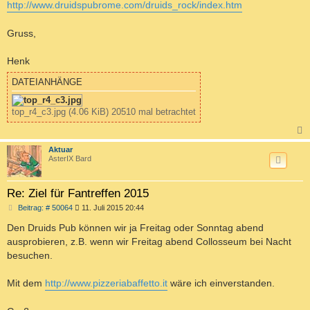
a
http://www.druidspubrome.com/druids_rock/index.htm
g
Gruss,
Henk
DATEIANHÄNGE
top_r4_c3.jpg (4.06 KiB) 20510 mal betrachtet
c
Aktuar
AsterIX Bard
Re: Ziel für Fantreffen 2015
B
Beitrag: # 50064
11. Juli 2015 20:44
e
i
Den Druids Pub können wir ja Freitag oder Sonntag abend
t
ausprobieren, z.B. wenn wir Freitag abend Collosseum bei Nacht
r
a
besuchen.
g
Mit dem
http://www.pizzeriabaffetto.it
wäre ich einverstanden.