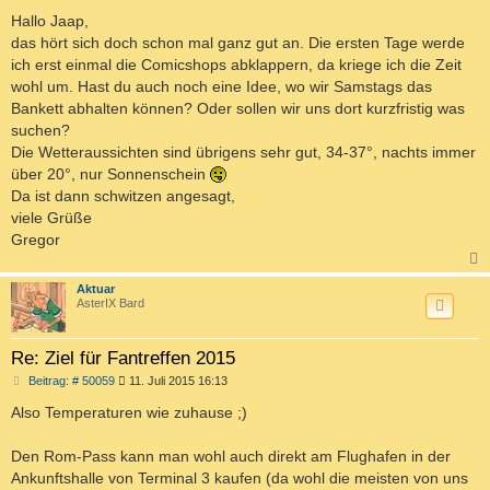
e
i
Hallo Jaap,
t
das hört sich doch schon mal ganz gut an. Die ersten Tage werde
r
a
ich erst einmal die Comicshops abklappern, da kriege ich die Zeit
g
wohl um. Hast du auch noch eine Idee, wo wir Samstags das
Bankett abhalten können? Oder sollen wir uns dort kurzfristig was
suchen?
Die Wetteraussichten sind übrigens sehr gut, 34-37°, nachts immer
über 20°, nur Sonnenschein
Da ist dann schwitzen angesagt,
viele Grüße
Gregor
c
Aktuar
AsterIX Bard
Re: Ziel für Fantreffen 2015
B
Beitrag: # 50059
11. Juli 2015 16:13
e
i
Also Temperaturen wie zuhause ;)
t
r
a
Den Rom-Pass kann man wohl auch direkt am Flughafen in der
g
Ankunftshalle von Terminal 3 kaufen (da wohl die meisten von uns