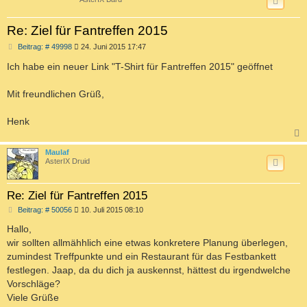
Re: Ziel für Fantreffen 2015
B
Beitrag: # 49998
24. Juni 2015 17:47
e
i
Ich habe ein neuer Link "T-Shirt für Fantreffen 2015" geöffnet
t
r
a
Mit freundlichen Grüß,
g
Henk
c
Maulaf
AsterIX Druid
Re: Ziel für Fantreffen 2015
B
Beitrag: # 50056
10. Juli 2015 08:10
e
i
Hallo,
t
wir sollten allmähhlich eine etwas konkretere Planung überlegen,
r
a
zumindest Treffpunkte und ein Restaurant für das Festbankett
g
festlegen. Jaap, da du dich ja auskennst, hättest du irgendwelche
Vorschläge?
Viele Grüße