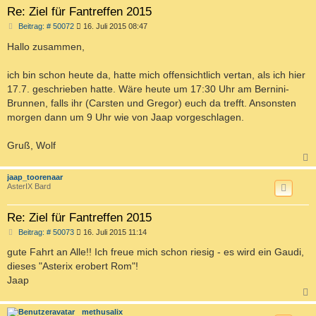
Re: Ziel für Fantreffen 2015
B
Beitrag: # 50072
16. Juli 2015 08:47
e
i
Hallo zusammen,
t
r
a
ich bin schon heute da, hatte mich offensichtlich vertan, als ich hier
g
17.7. geschrieben hatte. Wäre heute um 17:30 Uhr am Bernini-
Brunnen, falls ihr (Carsten und Gregor) euch da trefft. Ansonsten
morgen dann um 9 Uhr wie von Jaap vorgeschlagen.
Gruß, Wolf
c
jaap_toorenaar
AsterIX Bard
Re: Ziel für Fantreffen 2015
B
Beitrag: # 50073
16. Juli 2015 11:14
e
i
gute Fahrt an Alle!! Ich freue mich schon riesig - es wird ein Gaudi,
t
dieses "Asterix erobert Rom"!
r
a
Jaap
g
c
methusalix