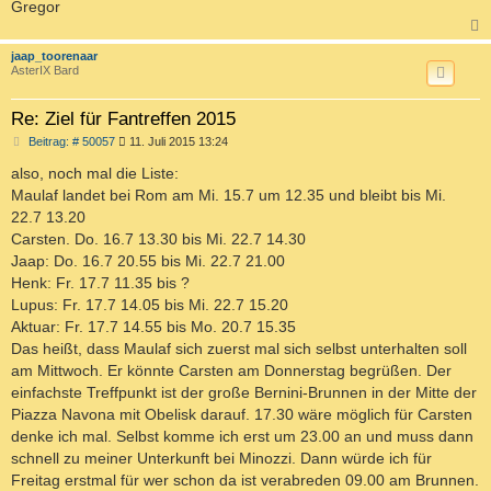
Gregor
c
jaap_toorenaar
AsterIX Bard
Re: Ziel für Fantreffen 2015
B
Beitrag: # 50057
11. Juli 2015 13:24
e
i
also, noch mal die Liste:
t
Maulaf landet bei Rom am Mi. 15.7 um 12.35 und bleibt bis Mi.
r
a
22.7 13.20
g
Carsten. Do. 16.7 13.30 bis Mi. 22.7 14.30
Jaap: Do. 16.7 20.55 bis Mi. 22.7 21.00
Henk: Fr. 17.7 11.35 bis ?
Lupus: Fr. 17.7 14.05 bis Mi. 22.7 15.20
Aktuar: Fr. 17.7 14.55 bis Mo. 20.7 15.35
Das heißt, dass Maulaf sich zuerst mal sich selbst unterhalten soll
am Mittwoch. Er könnte Carsten am Donnerstag begrüßen. Der
einfachste Treffpunkt ist der große Bernini-Brunnen in der Mitte der
Piazza Navona mit Obelisk darauf. 17.30 wäre möglich für Carsten
denke ich mal. Selbst komme ich erst um 23.00 an und muss dann
schnell zu meiner Unterkunft bei Minozzi. Dann würde ich für
Freitag erstmal für wer schon da ist verabreden 09.00 am Brunnen.