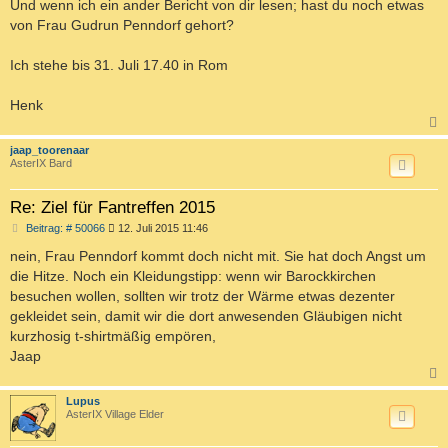
Und wenn ich ein ander Bericht von dir lesen; hast du noch etwas
von Frau Gudrun Penndorf gehort?
Ich stehe bis 31. Juli 17.40 in Rom
Henk
c
jaap_toorenaar
AsterIX Bard
Re: Ziel für Fantreffen 2015
B
Beitrag: # 50066
12. Juli 2015 11:46
e
i
nein, Frau Penndorf kommt doch nicht mit. Sie hat doch Angst um
t
die Hitze. Noch ein Kleidungstipp: wenn wir Barockkirchen
r
a
besuchen wollen, sollten wir trotz der Wärme etwas dezenter
g
gekleidet sein, damit wir die dort anwesenden Gläubigen nicht
kurzhosig t-shirtmäßig empören,
Jaap
c
Lupus
AsterIX Village Elder