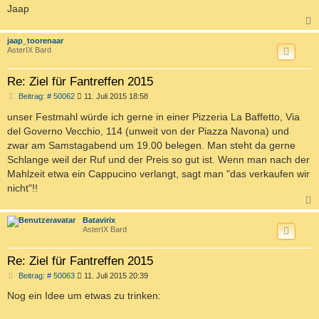
Jaap
c
jaap_toorenaar
AsterIX Bard
Re: Ziel für Fantreffen 2015
B
Beitrag: # 50062
11. Juli 2015 18:58
e
i
unser Festmahl würde ich gerne in einer Pizzeria La Baffetto, Via
t
del Governo Vecchio, 114 (unweit von der Piazza Navona) und
r
a
zwar am Samstagabend um 19.00 belegen. Man steht da gerne
g
Schlange weil der Ruf und der Preis so gut ist. Wenn man nach der
Mahlzeit etwa ein Cappucino verlangt, sagt man "das verkaufen wir
nicht"!!
c
Batavirix
AsterIX Bard
Re: Ziel für Fantreffen 2015
B
Beitrag: # 50063
11. Juli 2015 20:39
e
i
Nog ein Idee um etwas zu trinken:
t
r