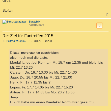
Gruß
Stefan
c
Batavirix
AsterIX Bard
Re: Ziel für Fantreffen 2015
B
Beitrag: # 50065
12. Juli 2015 00:28
e
i
t
jaap_toorenaar hat geschrieben:
r
a
also, noch mal die Liste:
g
Maulaf landet bei Rom am Mi. 15.7 um 12.35 und bleibt bis
Mi. 22.7 13.20
Carsten. Do. 16.7 13.30 bis Mi. 22.7 14.30
Jaap: Do. 16.7 20.55 bis Mi. 22.7 21.00
Henk: Fr. 17.7 11.35 bis ?
Lupus: Fr. 17.7 14.05 bis Mi. 22.7 15.20
Aktuar: Fr. 17.7 14.55 bis Mo. 20.7 15.35
Jaap
PS Ich habe mir einen Baedeker Romführer gekauft;)