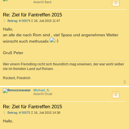
AsterIX Bard
Re: Ziel für Fantreffen 2015
B
Beitrag: # 50074
16. Juli 2015 11:47
e
i
Hallo,
t
an alle die nach Rom sind , viel Spass und angenehmes Wetter
r
a
wünscht euch methusalix
g
Gruß Peter
Wer einem Fremdling nicht sich freundlich mag erweisen, der war wohl selber
nie im fremden Land auf Reisen.
Rückert, Friedrich
c
Michael_S.
AsterIX Druid
Re: Ziel für Fantreffen 2015
B
Beitrag: # 50075
16. Juli 2015 14:38
e
i
Hallo,
t
r