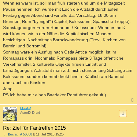
Wenn es warm ist, soll man früh starten und um die Mittagszeit
Pause nehmen. Ich würde mit Euch die Altstadt durchlaufen.
Freitag gegen Abend sind wir alle da. Vorschlag: 18.00 am
Brunnen, Rom "by night" (Kapitol, Kolosseum, Spanische Treppe).
Samstagmorgen Forum Romanum / Kolosseum. Wenn es heiß
wird können wir in der Nähe die Kapitolinischen Museen
besichtigen. Nachmittags Barockwanderung (Trevi, Kirchen von
Bernini und Borromini).
Sonntag wäre ein Ausflug nach Ostia Antica möglich. Ist im
Romapass drin. Nochmals: Romapass biete 3 Tage öffentliche
Verkehrsmittel, 2 kulturelle Objekte frreien Eintritt und
Ermäßigungen. Ach steht man z.B. nicht stundenlang Schlange am
Kolosseum, sondern kommt direkt hinein. Käuflich am Bahnhof
aber auch an Kiosken.
Jaap
PS Ich habe mir einen Baedeker Romführer gekauft;)
c
Maulaf
AsterIX Druid
Re: Ziel für Fantreffen 2015
B
Beitrag: # 50058
11. Juli 2015 15:25