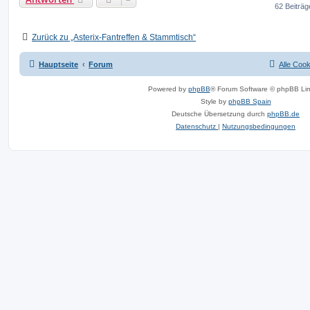
h
a
62 Beiträ
o
e
b
l
e
_
n
S
Zurück zu „Asterix-Fantreffen & Stammtisch“
.
Hauptseite
Forum
Alle Coo
Powered by
phpBB
® Forum Software © phpBB Lim
Style by
phpBB Spain
Deutsche Übersetzung durch
phpBB.de
Datenschutz
|
Nutzungsbedingungen