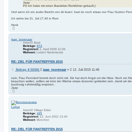
Jaap
a
PS Ich habe mir einen Baedeker Romführer gekauft;)
t
a
Und wenn ich ein ander Bericht von dir lesen; hast du noch etwas von Frau Gudrun Pen
v
i
Ich stehe bis 31. Juli 17.40 in Rom
r
i
Henk
x
N
a
c
h
jaap_toorenaar
o
AsterIX Bard
b
Beiträge:
873
e
Registriert:
1. April 2006 11:09
n
Wohnort:
Leiden Niederlande
RE: ZIEL FÜR FANTREFFEN 2015
B
Beitrag: # 50066
jaap_toorenaar
»
12. Juli 2015 11:46
e
i
nein, Frau Penndorf kommt doch nicht mit. Sie hat doch Angst um die Hitze. Noch ein Kl
besuchen wollen, sollten wir trotz der Wärme etwas dezenter gekleidet sein, damit wir d
t
kurzhosig t-shirtmäßig empören,
r
Jaap
a
N
g
a
c
h
o
Lupus
b
e
AsterIX Village Elder
n
Beiträge:
495
Registriert:
12. Juni 2002 13:40
Wohnort:
München
RE: ZIEL FÜR FANTREFFEN 2015