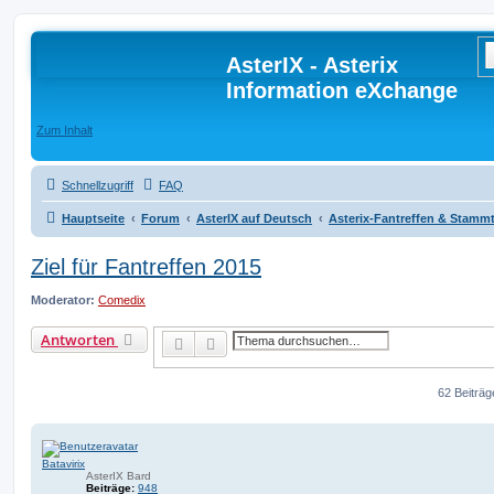
AsterIX - Asterix
Information eXchange
Zum Inhalt
Schnellzugriff
FAQ
Hauptseite
Forum
AsterIX auf Deutsch
Asterix-Fantreffen & Stamm
Ziel für Fantreffen 2015
Moderator:
Comedix
Antworten
Suche
Erweiterte Suche
62 Beiträ
Batavirix
AsterIX Bard
Beiträge:
948