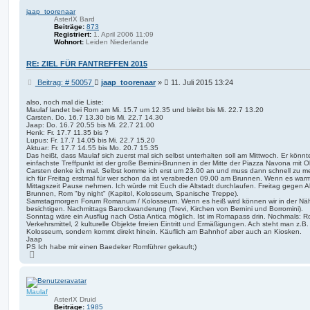
h
jaap_toorenaar
o
AsterIX Bard
b
Beiträge:
873
e
Registriert:
1. April 2006 11:09
n
Wohnort:
Leiden Niederlande
RE: ZIEL FÜR FANTREFFEN 2015
B
Beitrag: # 50057
jaap_toorenaar
»
11. Juli 2015 13:24
e
i
also, noch mal die Liste:
Maulaf landet bei Rom am Mi. 15.7 um 12.35 und bleibt bis Mi. 22.7 13.20
t
Carsten. Do. 16.7 13.30 bis Mi. 22.7 14.30
r
Jaap: Do. 16.7 20.55 bis Mi. 22.7 21.00
a
Henk: Fr. 17.7 11.35 bis ?
g
Lupus: Fr. 17.7 14.05 bis Mi. 22.7 15.20
Aktuar: Fr. 17.7 14.55 bis Mo. 20.7 15.35
Das heißt, dass Maulaf sich zuerst mal sich selbst unterhalten soll am Mittwoch. Er kö
einfachste Treffpunkt ist der große Bernini-Brunnen in der Mitte der Piazza Navona mit O
Carsten denke ich mal. Selbst komme ich erst um 23.00 an und muss dann schnell zu me
ich für Freitag erstmal für wer schon da ist verabreden 09.00 am Brunnen. Wenn es warm 
Mittagszeit Pause nehmen. Ich würde mit Euch die Altstadt durchlaufen. Freitag gegen A
Brunnen, Rom "by night" (Kapitol, Kolosseum, Spanische Treppe).
Samstagmorgen Forum Romanum / Kolosseum. Wenn es heiß wird können wir in der Näh
besichtigen. Nachmittags Barockwanderung (Trevi, Kirchen von Bernini und Borromini).
Sonntag wäre ein Ausflug nach Ostia Antica möglich. Ist im Romapass drin. Nochmals: R
Verkehrsmittel, 2 kulturelle Objekte frreien Eintritt und Ermäßigungen. Ach steht man z.
Kolosseum, sondern kommt direkt hinein. Käuflich am Bahnhof aber auch an Kiosken.
Jaap
PS Ich habe mir einen Baedeker Romführer gekauft;)
N
a
c
h
o
Maulaf
b
e
AsterIX Druid
n
Beiträge:
1985