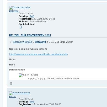
a
g
c
h
o
Batavirix
b
e
AsterIX Bard
n
Beiträge:
948
Registriert:
14. März 2008 16:46
Wohnort:
Forum Hadriani
Kontaktdaten:
K
o
n
t
RE: ZIEL FÜR FANTREFFEN 2015
a
k
B
Beitrag: # 50063
Batavirix
»
11. Juli 2015 20:39
t
d
e
a
i
Nog ein Idee um etwas zu trinken:
t
t
e
http://www.druidspubrome.com/druids_rock/index.htm
r
n
v
a
Gruss,
o
g
n
Henk
B
a
Dateianhänge
t
a
v
top_r4_c3.jpg (4.06 KiB) 20498 mal betrachtet
i
r
N
i
a
x
c
h
o
Aktuar
b
e
AsterIX Bard
n
Beiträge:
696
Registriert:
14. November 2001 18:48