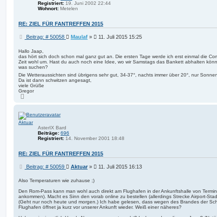
Registriert:
19. Juni 2002 22:44
Wohnort:
Metelen
RE: ZIEL FÜR FANTREFFEN 2015
B
Beitrag: # 50058
Maulaf
»
11. Juli 2015 15:25
e
i
Hallo Jaap,
das hört sich doch schon mal ganz gut an. Die ersten Tage werde ich erst einmal die Co
t
Zeit wohl um. Hast du auch noch eine Idee, wo wir Samstags das Bankett abhalten können
r
was suchen?
a
Die Wetteraussichten sind übrigens sehr gut, 34-37°, nachts immer über 20°, nur Sonn
g
Da ist dann schwitzen angesagt,
viele Grüße
Gregor
N
a
c
h
o
Aktuar
b
e
AsterIX Bard
n
Beiträge:
696
Registriert:
14. November 2001 18:48
RE: ZIEL FÜR FANTREFFEN 2015
B
Beitrag: # 50059
Aktuar
»
11. Juli 2015 16:13
e
i
Also Temperaturen wie zuhause ;)
t
Den Rom-Pass kann man wohl auch direkt am Flughafen in der Ankunftshalle von Termina
r
ankommen). Macht es Sinn den vorab online zu bestellen (allerdings Strecke Airport-Stadt
a
(Geht nur noch heute und morgen.) Ich habe gelesen, dass wegen des Brandes der Schalt
g
Flughafen öffnet ja kurz vor unserer Ankunft wieder. Weiß einer näheres?