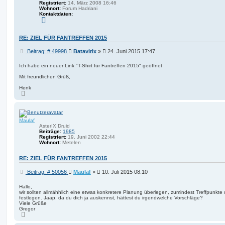
Registriert:
14. März 2008 16:46
Wohnort:
Forum Hadriani
Kontaktdaten:
K
o
n
t
RE: ZIEL FÜR FANTREFFEN 2015
a
k
B
Beitrag: # 49998
Batavirix
»
24. Juni 2015 17:47
t
d
e
a
i
Ich habe ein neuer Link "T-Shirt für Fantreffen 2015" geöffnet
t
t
e
Mit freundlichen Grüß,
r
n
v
a
Henk
o
g
N
n
a
B
c
a
h
t
o
a
Maulaf
b
v
e
AsterIX Druid
i
n
Beiträge:
1985
r
Registriert:
19. Juni 2002 22:44
i
Wohnort:
Metelen
x
RE: ZIEL FÜR FANTREFFEN 2015
B
Beitrag: # 50056
Maulaf
»
10. Juli 2015 08:10
e
i
Hallo,
wir sollten allmähhlich eine etwas konkretere Planung überlegen, zumindest Treffpunkte
t
festlegen. Jaap, da du dich ja auskennst, hättest du irgendwelche Vorschläge?
r
Viele Grüße
a
Gregor
g
N
a
c