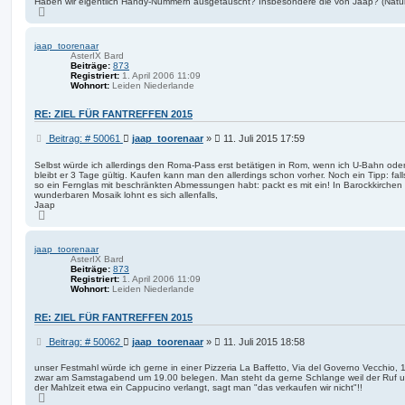
Haben wir eigentlich Handy-Nummern ausgetauscht? Insbesondere die von Jaap? (Natürl
N
a
c
h
jaap_toorenaar
o
AsterIX Bard
b
Beiträge:
873
e
Registriert:
1. April 2006 11:09
n
Wohnort:
Leiden Niederlande
RE: ZIEL FÜR FANTREFFEN 2015
B
Beitrag: # 50061
jaap_toorenaar
»
11. Juli 2015 17:59
e
i
Selbst würde ich allerdings den Roma-Pass erst betätigen in Rom, wenn ich U-Bahn od
bleibt er 3 Tage gültig. Kaufen kann man den allerdings schon vorher. Noch ein Tipp: fall
t
so ein Fernglas mit beschränkten Abmessungen habt: packt es mit ein! In Barockkirchen
r
wunderbaren Mosaik lohnt es sich allenfalls,
a
Jaap
g
N
a
c
h
jaap_toorenaar
o
AsterIX Bard
b
Beiträge:
873
e
Registriert:
1. April 2006 11:09
n
Wohnort:
Leiden Niederlande
RE: ZIEL FÜR FANTREFFEN 2015
B
Beitrag: # 50062
jaap_toorenaar
»
11. Juli 2015 18:58
e
i
unser Festmahl würde ich gerne in einer Pizzeria La Baffetto, Via del Governo Vecchio,
zwar am Samstagabend um 19.00 belegen. Man steht da gerne Schlange weil der Ruf un
t
der Mahlzeit etwa ein Cappucino verlangt, sagt man "das verkaufen wir nicht"!!
r
N
a