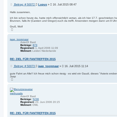
B
Beitrag: # 50072
Lupus
»
16. Juli 2015 08:47
e
i
Hallo zusammen,
t
ich bin schon heute da, hatte mich offensichtlich vertan, als ich hier 17.7. geschrieben
r
Brunnen, falls ihr (Carsten und Gregor) euch da trefft. Ansonsten morgen dann um 9 Uh
a
g
Gruß, Wolf
N
a
c
h
jaap_toorenaar
o
AsterIX Bard
b
Beiträge:
873
e
Registriert:
1. April 2006 11:09
n
Wohnort:
Leiden Niederlande
RE: ZIEL FÜR FANTREFFEN 2015
B
Beitrag: # 50073
jaap_toorenaar
»
16. Juli 2015 11:14
e
i
gute Fahrt an Alle!! Ich freue mich schon riesig - es wird ein Gaudi, dieses "Asterix erobe
Jaap
t
N
r
a
a
c
g
h
o
methusalix
b
e
AsterIX Bard
n
Beiträge:
5236
Registriert:
23. Juni 2006 20:15
Wohnort:
OWL
RE: ZIEL FÜR FANTREFFEN 2015