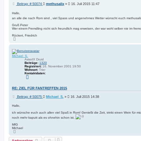
B
Beitrag: # 50074
methusalix
»
16. Juli 2015 11:47
e
i
Hallo,
t
an alle die nach Rom sind , viel Spass und angenehmes Wetter wünscht euch methusal
r
Gruß Peter
a
Wer einem Fremdling nicht sich freundlich mag erweisen, der war wohl selber nie im fre
g
Rückert, Friedrich
N
a
c
h
o
Michael_S.
b
e
AsterIX Druid
n
Beiträge:
1320
Registriert:
16. November 2001 19:50
Wohnort:
Trier
Kontaktdaten:
K
o
n
t
RE: ZIEL FÜR FANTREFFEN 2015
a
k
B
Beitrag: # 50075
Michael_S.
»
16. Juli 2015 14:38
t
d
e
a
i
Hallo,
t
t
e
ich wünsche euch auch allen viel Spaß in Rom! Genießt die Zeit, trinkt einen Wein für m
r
n
noch mehr kaputt als es ohnehin schon ist.
v
a
o
g
MfG
n
Michael
M
N
i
a
c
c
h
Antworten