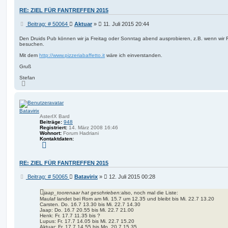
RE: ZIEL FÜR FANTREFFEN 2015
B
Beitrag: # 50064
Aktuar
»
11. Juli 2015 20:44
e
i
Den Druids Pub können wir ja Freitag oder Sonntag abend ausprobieren, z.B. wenn wir 
besuchen.
t
r
Mit dem
http://www.pizzeriabaffetto.it
wäre ich einverstanden.
a
g
Gruß
Stefan
N
a
c
h
o
Batavirix
b
e
AsterIX Bard
n
Beiträge:
948
Registriert:
14. März 2008 16:46
Wohnort:
Forum Hadriani
Kontaktdaten:
K
o
n
t
RE: ZIEL FÜR FANTREFFEN 2015
a
k
B
Beitrag: # 50065
Batavirix
»
12. Juli 2015 00:28
t
d
e
a
i
jaap_toorenaar hat geschrieben:
also, noch mal die Liste:
t
t
Maulaf landet bei Rom am Mi. 15.7 um 12.35 und bleibt bis Mi. 22.7 13.20
e
Carsten. Do. 16.7 13.30 bis Mi. 22.7 14.30
r
n
Jaap: Do. 16.7 20.55 bis Mi. 22.7 21.00
v
a
Henk: Fr. 17.7 11.35 bis ?
o
g
Lupus: Fr. 17.7 14.05 bis Mi. 22.7 15.20
n
Aktuar: Fr. 17.7 14.55 bis Mo. 20.7 15.35
B