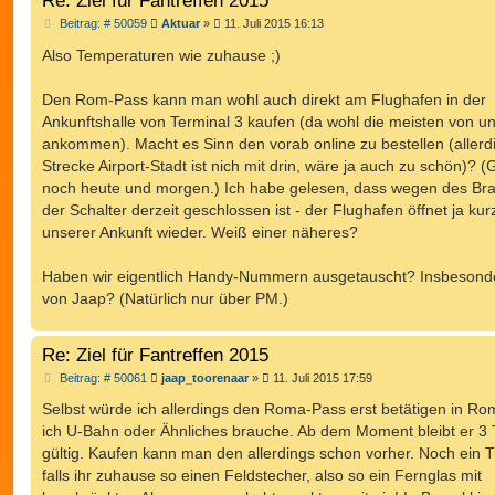
Re: Ziel für Fantreffen 2015
B
Beitrag: # 50059
Aktuar
»
11. Juli 2015 16:13
e
i
Also Temperaturen wie zuhause ;)
t
r
a
Den Rom-Pass kann man wohl auch direkt am Flughafen in der
g
Ankunftshalle von Terminal 3 kaufen (da wohl die meisten von u
ankommen). Macht es Sinn den vorab online zu bestellen (allerd
Strecke Airport-Stadt ist nich mit drin, wäre ja auch zu schön)? (
noch heute und morgen.) Ich habe gelesen, dass wegen des Br
der Schalter derzeit geschlossen ist - der Flughafen öffnet ja kur
unserer Ankunft wieder. Weiß einer näheres?
Haben wir eigentlich Handy-Nummern ausgetauscht? Insbesond
von Jaap? (Natürlich nur über PM.)
Re: Ziel für Fantreffen 2015
B
Beitrag: # 50061
jaap_toorenaar
»
11. Juli 2015 17:59
e
i
Selbst würde ich allerdings den Roma-Pass erst betätigen in R
t
ich U-Bahn oder Ähnliches brauche. Ab dem Moment bleibt er 3
r
a
gültig. Kaufen kann man den allerdings schon vorher. Noch ein T
g
falls ihr zuhause so einen Feldstecher, also so ein Fernglas mit