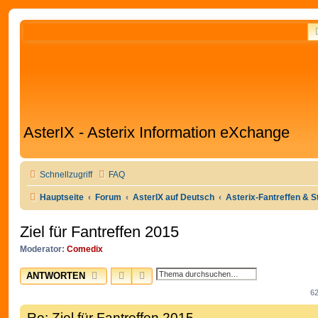
AsterIX - Asterix Information eXchange
Schnellzugriff
FAQ
Hauptseite
Forum
AsterIX auf Deutsch
Asterix-Fantreffen & 
Ziel für Fantreffen 2015
Moderator:
Comedix
SUCHE
ERWEITERTE SUCHE
ANTWORTEN
62
Re: Ziel für Fantreffen 2015