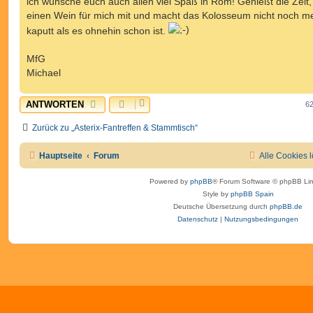
ich wünsche euch auch allen viel Spaß in Rom! Genießt die Zeit, 
g
einen Wein für mich mit und macht das Kolosseum nicht noch m
kaputt als es ohnehin schon ist.
MfG
Michael
ANTWORTEN
62
Zurück zu „Asterix-Fantreffen & Stammtisch“
Hauptseite
Forum
Alle Cookies 
Powered by
phpBB
® Forum Software © phpBB Lim
Style by
phpBB Spain
Deutsche Übersetzung durch
phpBB.de
Datenschutz
|
Nutzungsbedingungen