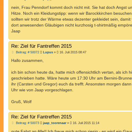
e
i
nein, Frau Penndorf kommt doch nicht mit. Sie hat doch Angst u
t
Hitze. Noch ein Kleidungstipp: wenn wir Barockkirchen besuchen
r
a
sollten wir trotz der Wärme etwas dezenter gekleidet sein, damit 
g
dort anwesenden Gläubigen nicht kurzhosig t-shirtmäßig empöre
Jaap
Re: Ziel für Fantreffen 2015
B
Beitrag: # 50072
Lupus
»
16. Juli 2015 08:47
e
i
Hallo zusammen,
t
r
a
ich bin schon heute da, hatte mich offensichtlich vertan, als ich h
g
geschrieben hatte. Wäre heute um 17:30 Uhr am Bernini-Brunnen
ihr (Carsten und Gregor) euch da trefft. Ansonsten morgen dan
Uhr wie von Jaap vorgeschlagen.
Gruß, Wolf
Re: Ziel für Fantreffen 2015
B
Beitrag: # 50073
jaap_toorenaar
»
16. Juli 2015 11:14
e
i
gute Fahrt an Alle!! Ich freue mich schon riesig - es wird ein Gaud