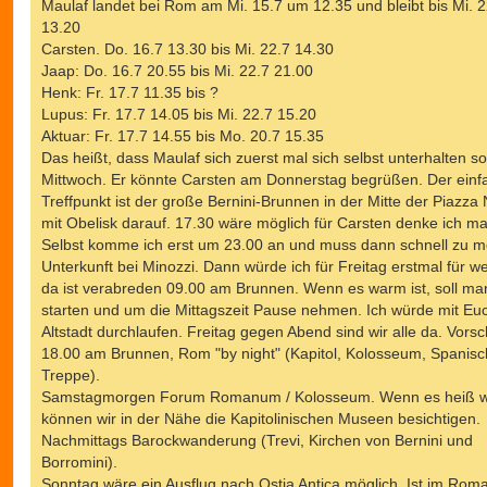
Maulaf landet bei Rom am Mi. 15.7 um 12.35 und bleibt bis Mi. 2
r
a
13.20
g
Carsten. Do. 16.7 13.30 bis Mi. 22.7 14.30
Jaap: Do. 16.7 20.55 bis Mi. 22.7 21.00
Henk: Fr. 17.7 11.35 bis ?
Lupus: Fr. 17.7 14.05 bis Mi. 22.7 15.20
Aktuar: Fr. 17.7 14.55 bis Mo. 20.7 15.35
Das heißt, dass Maulaf sich zuerst mal sich selbst unterhalten so
Mittwoch. Er könnte Carsten am Donnerstag begrüßen. Der einf
Treffpunkt ist der große Bernini-Brunnen in der Mitte der Piazz
mit Obelisk darauf. 17.30 wäre möglich für Carsten denke ich ma
Selbst komme ich erst um 23.00 an und muss dann schnell zu m
Unterkunft bei Minozzi. Dann würde ich für Freitag erstmal für w
da ist verabreden 09.00 am Brunnen. Wenn es warm ist, soll ma
starten und um die Mittagszeit Pause nehmen. Ich würde mit Euc
Altstadt durchlaufen. Freitag gegen Abend sind wir alle da. Vorsc
18.00 am Brunnen, Rom "by night" (Kapitol, Kolosseum, Spanis
Treppe).
Samstagmorgen Forum Romanum / Kolosseum. Wenn es heiß w
können wir in der Nähe die Kapitolinischen Museen besichtigen.
Nachmittags Barockwanderung (Trevi, Kirchen von Bernini und
Borromini).
Sonntag wäre ein Ausflug nach Ostia Antica möglich. Ist im Rom