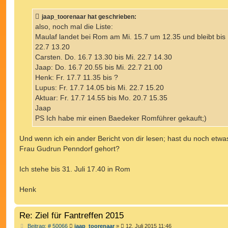
i
t
jaap_toorenaar hat geschrieben:
r
a
also, noch mal die Liste:
g
Maulaf landet bei Rom am Mi. 15.7 um 12.35 und bleibt bis 
22.7 13.20
Carsten. Do. 16.7 13.30 bis Mi. 22.7 14.30
Jaap: Do. 16.7 20.55 bis Mi. 22.7 21.00
Henk: Fr. 17.7 11.35 bis ?
Lupus: Fr. 17.7 14.05 bis Mi. 22.7 15.20
Aktuar: Fr. 17.7 14.55 bis Mo. 20.7 15.35
Jaap
PS Ich habe mir einen Baedeker Romführer gekauft;)
Und wenn ich ein ander Bericht von dir lesen; hast du noch etwa
Frau Gudrun Penndorf gehort?
Ich stehe bis 31. Juli 17.40 in Rom
Henk
Re: Ziel für Fantreffen 2015
B
Beitrag: # 50066
jaap_toorenaar
»
12. Juli 2015 11:46