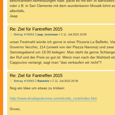
beschränkten Abmessungen habt: packt es mit ein! In Barockkir
oder z.B. in San Clemente mit dem wunderbaren Mosaik lohnt es
allenfalls,
Jaap
Re: Ziel für Fantreffen 2015
B
Beitrag: # 50062
jaap_toorenaar
»
11. Juli 2015 18:58
e
i
unser Festmahl würde ich gerne in einer Pizzeria La Baffetto, Via
t
Governo Vecchio, 114 (unweit von der Piazza Navona) und zwa
r
a
Samstagabend um 19.00 belegen. Man steht da gerne Schlange
g
der Ruf und der Preis so gut ist. Wenn man nach der Mahlzeit et
Cappucino verlangt, sagt man "das verkaufen wir nicht"!!
Re: Ziel für Fantreffen 2015
B
Beitrag: # 50063
Batavirix
»
11. Juli 2015 20:39
e
i
Nog ein Idee um etwas zu trinken:
t
r
a
http://www.druidspubrome.com/druids_rock/index.htm
g
Gruss,