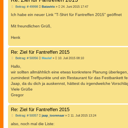
B
Beitrag: # 49998
Batavirix
»
24. Juni 2015 17:47
e
i
Ich habe ein neuer Link "T-Shirt für Fantreffen 2015" geöffnet
t
r
a
Mit freundlichen Grüß,
g
Henk
Re: Ziel für Fantreffen 2015
B
Beitrag: # 50056
Maulaf
»
10. Juli 2015 08:10
e
i
Hallo,
t
wir sollten allmähhlich eine etwas konkretere Planung überlegen,
r
a
zumindest Treffpunkte und ein Restaurant für das Festbankett fe
g
Jaap, da du dich ja auskennst, hättest du irgendwelche Vorschl
Viele Grüße
Gregor
Re: Ziel für Fantreffen 2015
B
Beitrag: # 50057
jaap_toorenaar
»
11. Juli 2015 13:24
e
i
also, noch mal die Liste:
t