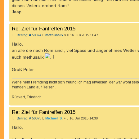
t
dieses "Asterix erobert Rom"!
r
a
Jaap
g
Re: Ziel für Fantreffen 2015
B
Beitrag: # 50074
methusalix
»
16. Juli 2015 11:47
e
i
Hallo,
t
an alle die nach Rom sind , viel Spass und angenehmes Wetter 
r
a
euch methusalix
g
Gruß Peter
Wer einem Fremdling nicht sich freundlich mag erweisen, der war wohl selb
fremden Land auf Reisen.
Rückert, Friedrich
Re: Ziel für Fantreffen 2015
B
Beitrag: # 50075
Michael_S.
»
16. Juli 2015 14:38
e
i
Hallo,
t
r
a