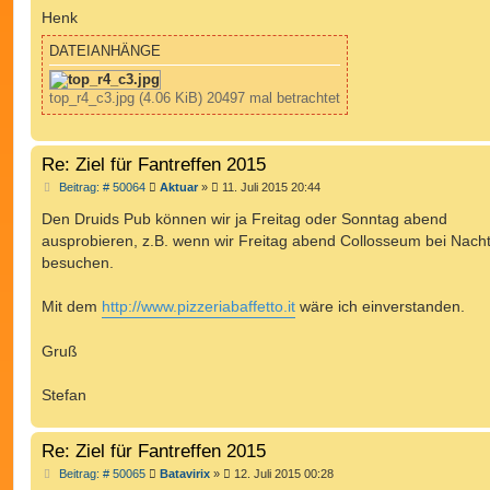
Henk
DATEIANHÄNGE
top_r4_c3.jpg (4.06 KiB) 20497 mal betrachtet
Re: Ziel für Fantreffen 2015
B
Beitrag: # 50064
Aktuar
»
11. Juli 2015 20:44
e
i
Den Druids Pub können wir ja Freitag oder Sonntag abend
t
ausprobieren, z.B. wenn wir Freitag abend Collosseum bei Nach
r
a
besuchen.
g
Mit dem
http://www.pizzeriabaffetto.it
wäre ich einverstanden.
Gruß
Stefan
Re: Ziel für Fantreffen 2015
B
Beitrag: # 50065
Batavirix
»
12. Juli 2015 00:28
e