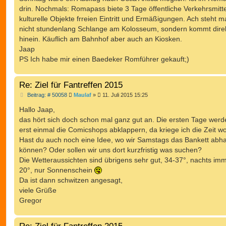
drin. Nochmals: Romapass biete 3 Tage öffentliche Verkehrsmitte
kulturelle Objekte frreien Eintritt und Ermäßigungen. Ach steht m
nicht stundenlang Schlange am Kolosseum, sondern kommt dire
hinein. Käuflich am Bahnhof aber auch an Kiosken.
Jaap
PS Ich habe mir einen Baedeker Romführer gekauft;)
Re: Ziel für Fantreffen 2015
B
Beitrag: # 50058
Maulaf
»
11. Juli 2015 15:25
e
i
Hallo Jaap,
t
das hört sich doch schon mal ganz gut an. Die ersten Tage werd
r
a
erst einmal die Comicshops abklappern, da kriege ich die Zeit w
g
Hast du auch noch eine Idee, wo wir Samstags das Bankett abha
können? Oder sollen wir uns dort kurzfristig was suchen?
Die Wetteraussichten sind übrigens sehr gut, 34-37°, nachts im
20°, nur Sonnenschein
Da ist dann schwitzen angesagt,
viele Grüße
Gregor