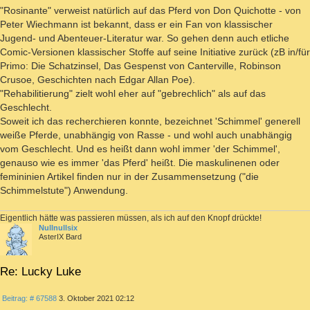
"Rosinante" verweist natürlich auf das Pferd von Don Quichotte - von
Peter Wiechmann ist bekannt, dass er ein Fan von klassischer
Jugend- und Abenteuer-Literatur war. So gehen denn auch etliche
Comic-Versionen klassischer Stoffe auf seine Initiative zurück (zB in/für
Primo: Die Schatzinsel, Das Gespenst von Canterville, Robinson
Crusoe, Geschichten nach Edgar Allan Poe).
"Rehabilitierung" zielt wohl eher auf "gebrechlich" als auf das
Geschlecht.
Soweit ich das recherchieren konnte, bezeichnet 'Schimmel' generell
weiße Pferde, unabhängig von Rasse - und wohl auch unabhängig
vom Geschlecht. Und es heißt dann wohl immer 'der Schimmel',
genauso wie es immer 'das Pferd' heißt. Die maskulinenen oder
femininien Artikel finden nur in der Zusammensetzung ("die
Schimmelstute") Anwendung.
Eigentlich hätte was passieren müssen, als ich auf den Knopf drückte!
Nullnullsix
AsterIX Bard
Re: Lucky Luke
ZITIEREN
Beitrag
Beitrag: # 67588
3. Oktober 2021 02:12