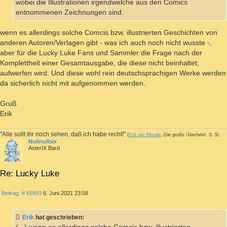
wobei die Illustrationen irgendwelche aus den Comics
entnommenen Zeichnungen sind.
wenn es allerdings solche Comcis bzw. illustrierten Geschichten von
anderen Autoren/Verlagen gibt - was ich auch noch nicht wusste -,
aber für die Lucky Luke Fans und Sammler die Frage nach der
Komplettheit einer Gesamtausgabe, die diese nicht beinhaltet,
aufwerfen wird. Und diese wohl rein deutschsprachigen Werke werden
da sicherlich nicht mit aufgenommen werden.
Gruß
Erik
"Alle sollt ihr noch sehen, daß ich habe recht!"
(
Erik der Blonde
,
Die große Überfahrt
, S. 5)
Nullnullsix
AsterIX Bard
Re: Lucky Luke
ZITIEREN
Beitrag
Beitrag: # 66893
6. Juni 2021 23:58
Erik
hat geschrieben: