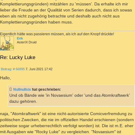
Komplettierungsgründen) mitzählen zu 'müssen'. Da erhalte ich mir
lieber die Freude an der Qualität von Serien dadurch, dass ich sowas
eben als nicht zugehörig betrachte und deshalb auch nicht aus
Komplettierungsgründen haben muss.
Eigentlich hätte was passieren müssen, als ich auf den Knopf drückte!
Erik
AsterIX Druid
Re: Lucky Luke
ZITIEREN
Beitrag
Beitrag: # 66895
7. Juni 2021 17:42
Hallo,
Nullnullsix
hat geschrieben:
Und ob Bände wie 'in Novaesium' oder 'und das Atomkraftwerk'
dazu gehören.
naja, "Atomkraftwerk" ist eine nicht-autorisierte Comicverfremdung zu
politischen Zwecken, die nie im offiziellen Handel erschienen (sondern
zeitweise sogar urheberrechtlich verfolgt worden) ist. Die ist m.E. eher
mit Ausgaben wie "Rocky Luke" zu vergleichen. "Novaesium" ist