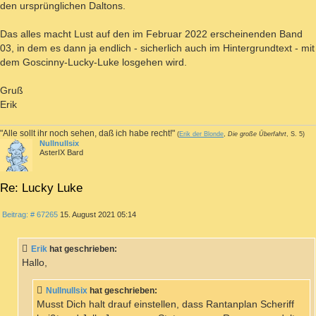
den ursprünglichen Daltons.
Das alles macht Lust auf den im Februar 2022 erscheinenden Band
03, in dem es dann ja endlich - sicherlich auch im Hintergrundtext - mit
dem Goscinny-Lucky-Luke losgehen wird.
Gruß
Erik
"Alle sollt ihr noch sehen, daß ich habe recht!"
(
Erik der Blonde
,
Die große Überfahrt
, S. 5)
Nullnullsix
AsterIX Bard
Re: Lucky Luke
ZITIEREN
Beitrag
Beitrag: # 67265
15. August 2021 05:14
Erik
hat geschrieben:
Hallo,
Nullnullsix
hat geschrieben:
Musst Dich halt drauf einstellen, dass Rantanplan Scheriff