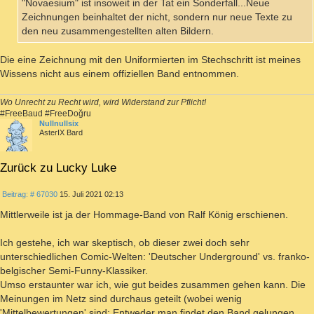
"Novaesium" ist insoweit in der Tat ein Sonderfall...Neue
Zeichnungen beinhaltet der nicht, sondern nur neue Texte zu
den neu zusammengestellten alten Bildern.
Die eine Zeichnung mit den Uniformierten im Stechschritt ist meines
Wissens nicht aus einem offiziellen Band entnommen.
Wo Unrecht zu Recht wird, wird Widerstand zur Pflicht!
#FreeBaud #FreeDoğru
Nullnullsix
AsterIX Bard
Zurück zu Lucky Luke
ZITIEREN
Beitrag
Beitrag: # 67030
15. Juli 2021 02:13
Mittlerweile ist ja der Hommage-Band von Ralf König erschienen.
Ich gestehe, ich war skeptisch, ob dieser zwei doch sehr
unterschiedlichen Comic-Welten: 'Deutscher Underground' vs. franko-
belgischer Semi-Funny-Klassiker.
Umso erstaunter war ich, wie gut beides zusammen gehen kann. Die
Meinungen im Netz sind durchaus geteilt (wobei wenig
'Mittelbewertungen' sind: Entweder man findet den Band gelungen