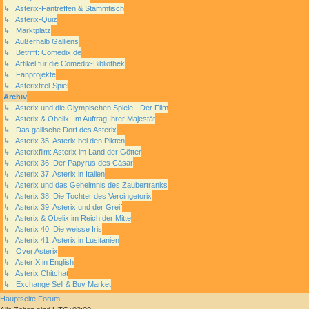
↳ Asterix-Fantreffen & Stammtisch
↳ Asterix-Quiz
↳ Marktplatz
↳ Außerhalb Galliens
↳ Betrifft: Comedix.de
↳ Artikel für die Comedix-Bibliothek
↳ Fanprojekte
↳ Asterixtitel-Spiel
Archiv
↳ Asterix und die Olympischen Spiele - Der Film
↳ Asterix & Obelix: Im Auftrag Ihrer Majestät
↳ Das gallische Dorf des Asterix
↳ Asterix 35: Asterix bei den Pikten
↳ Asterixfilm: Asterix im Land der Götter
↳ Asterix 36: Der Papyrus des Cäsar
↳ Asterix 37: Asterix in Italien
↳ Asterix und das Geheimnis des Zaubertranks
↳ Asterix 38: Die Tochter des Vercingetorix
↳ Asterix 39: Asterix und der Greif
↳ Asterix & Obelix im Reich der Mitte
↳ Asterix 40: Die weisse Iris
↳ Asterix 41: Asterix in Lusitanien
↳ Over Asterix
↳ AsterIX in English
↳ Asterix Chitchat
↳ Exchange Sell & Buy Market
Hauptseite
Forum