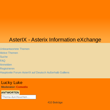
AsterIX - Asterix Information eXchange
Unbeantwortete Themen
Aktive Themen
Suche
FAQ
Anmelden
Registrieren
Hauptseite
Forum
AsterIX auf Deutsch
Außerhalb Galliens
Suche
Lucky Luke
Moderator:
Comedix
ANTWORTEN
SUCHE
ERWEITERTE
SUCHE
410 Beiträge
SEITE