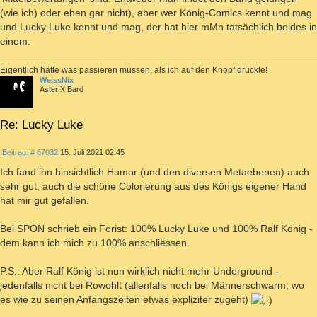
(wie ich) oder eben gar nicht), aber wer König-Comics kennt und mag
und Lucky Luke kennt und mag, der hat hier mMn tatsächlich beides in
einem.
Eigentlich hätte was passieren müssen, als ich auf den Knopf drückte!
WeissNix
AsterIX Bard
Re: Lucky Luke
ZITIEREN
Beitrag
Beitrag: # 67032
15. Juli 2021 02:45
Ich fand ihn hinsichtlich Humor (und den diversen Metaebenen) auch
sehr gut; auch die schöne Colorierung aus des Königs eigener Hand
hat mir gut gefallen.
Bei SPON schrieb ein Forist: 100% Lucky Luke und 100% Ralf König -
dem kann ich mich zu 100% anschliessen.
P.S.: Aber Ralf König ist nun wirklich nicht mehr Underground -
jedenfalls nicht bei Rowohlt (allenfalls noch bei Männerschwarm, wo
es wie zu seinen Anfangszeiten etwas expliziter zugeht)