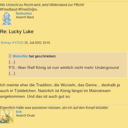
Wo Unrecht zu Recht wird, wird Widerstand zur Pflicht!
#FreeBaud #FreeDoğru
Nullnullsix
AsterIX Bard
Re: Lucky Luke
ZITIEREN
Beitrag
Beitrag: # 67033
15. Juli 2021 10:41
WeissNix
hat geschrieben:
(...)
P.S.: Aber Ralf König ist nun wirklich nicht mehr Underground
(...)
Ich meinte eher die Tradition, die Wurzeln, das Genre... deshalb ja
auch in Tüddelchen. Natürlich ist König längst im Mainstream
angekommen. Und das ist auch gut so.
Eigentlich hätte was passieren müssen, als ich auf den Knopf drückte!
Erik
AsterIX Druid