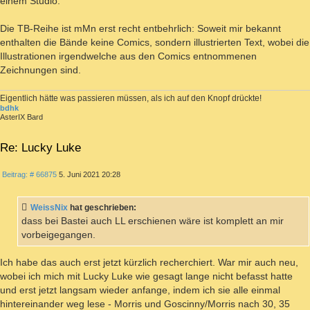
einem Studio.
Die TB-Reihe ist mMn erst recht entbehrlich: Soweit mir bekannt
enthalten die Bände keine Comics, sondern illustrierten Text, wobei die
Illustrationen irgendwelche aus den Comics entnommenen
Zeichnungen sind.
Eigentlich hätte was passieren müssen, als ich auf den Knopf drückte!
bdhk
AsterIX Bard
Re: Lucky Luke
ZITIEREN
Beitrag
Beitrag: # 66875
5. Juni 2021 20:28
WeissNix
hat geschrieben:
dass bei Bastei auch LL erschienen wäre ist komplett an mir
vorbeigegangen.
Ich habe das auch erst jetzt kürzlich recherchiert. War mir auch neu,
wobei ich mich mit Lucky Luke wie gesagt lange nicht befasst hatte
und erst jetzt langsam wieder anfange, indem ich sie alle einmal
hintereinander weg lese - Morris und Goscinny/Morris nach 30, 35