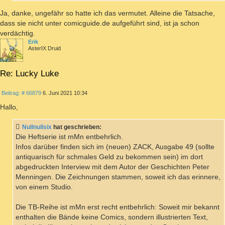
Ja, danke, ungefähr so hatte ich das vermutet. Alleine die Tatsache,
dass sie nicht unter comicguide.de aufgeführt sind, ist ja schon
verdächtig.
Erik
AsterIX Druid
Re: Lucky Luke
ZITIEREN
Beitrag
Beitrag: # 66879
6. Juni 2021 10:34
Hallo,
Nullnullsix
hat geschrieben:
Die Heftserie ist mMn entbehrlich.
Infos darüber finden sich im (neuen) ZACK, Ausgabe 49 (sollte
antiquarisch für schmales Geld zu bekommen sein) im dort
abgedruckten Interview mit dem Autor der Geschichten Peter
Menningen. Die Zeichnungen stammen, soweit ich das erinnere,
von einem Studio.
Die TB-Reihe ist mMn erst recht entbehrlich: Soweit mir bekannt
enthalten die Bände keine Comics, sondern illustrierten Text,