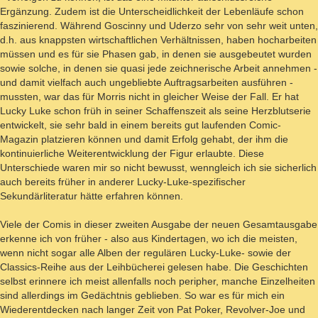
Ergänzung. Zudem ist die Unterscheidlichkeit der Lebenläufe schon
faszinierend. Während Goscinny und Uderzo sehr von sehr weit unten,
d.h. aus knappsten wirtschaftlichen Verhältnissen, haben hocharbeiten
müssen und es für sie Phasen gab, in denen sie ausgebeutet wurden
sowie solche, in denen sie quasi jede zeichnerische Arbeit annehmen -
und damit vielfach auch ungebliebte Auftragsarbeiten ausführen -
mussten, war das für Morris nicht in gleicher Weise der Fall. Er hat
Lucky Luke schon früh in seiner Schaffenszeit als seine Herzblutserie
entwickelt, sie sehr bald in einem bereits gut laufenden Comic-
Magazin platzieren können und damit Erfolg gehabt, der ihm die
kontinuierliche Weiterentwicklung der Figur erlaubte. Diese
Unterschiede waren mir so nicht bewusst, wenngleich ich sie sicherlich
auch bereits früher in anderer Lucky-Luke-spezifischer
Sekundärliteratur hätte erfahren können.
Viele der Comis in dieser zweiten Ausgabe der neuen Gesamtausgabe
erkenne ich von früher - also aus Kindertagen, wo ich die meisten,
wenn nicht sogar alle Alben der regulären Lucky-Luke- sowie der
Classics-Reihe aus der Leihbücherei gelesen habe. Die Geschichten
selbst erinnere ich meist allenfalls noch peripher, manche Einzelheiten
sind allerdings im Gedächtnis geblieben. So war es für mich ein
Wiederentdecken nach langer Zeit von Pat Poker, Revolver-Joe und