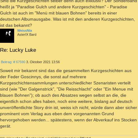
Sind die Kurzgeschichten selber denn auch exklusiv? Der Sonderband
heißt ja "Paradise Gulch und andere Kurzgeschichten" - Paradise
Gulch ist auch im "Menü mit blauen Bohnen" bereits in einer
deutschen Albumausgabe. Was ist mit den anderen Kurzgeschichten,
ist das bekannt?
WeissNix
AsterIX Bard
Re: Lucky Luke
ZITIEREN
Beitrag
Beitrag: # 67590
3. Oktober 2021 13:56
Soweit mir bekannt sind das die gesammelten Kurzgeschichten aus
der Feder Goscinnys, die sonst auf mehrere
Kurzgeschichtensammlungen unterschiedlicher Szenaristen verteilt
sind (wie "Der Galgenstrick", "Die Reisschlacht" oder "Ein Menue mit
blauen Bohnen"); ob auch des Absatzes wegen selbst an die, die
eigentlich schon alles haben, noch eine weitere, bislang auf deutsch
unveröffentlichte Story drin ist, weiss ich nicht, würde dann aber sicher
prominent vom Verlag aus eben dem vorgenannten Grund
hervorgehoben werden... spätestens, wenn der Abverkauf ins Stocken
gerät.