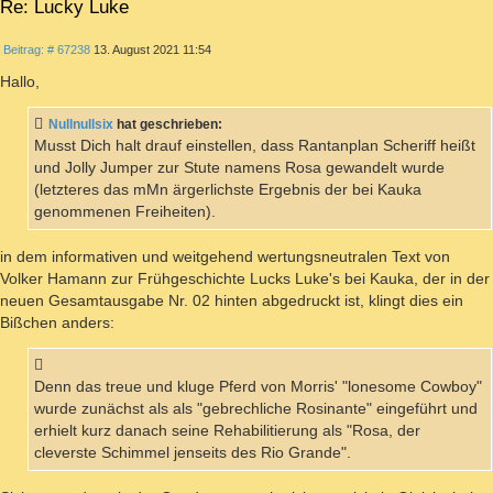
Re: Lucky Luke
ZITIEREN
Beitrag
Beitrag: # 67238
13. August 2021 11:54
Hallo,
Nullnullsix
hat geschrieben:
Musst Dich halt drauf einstellen, dass Rantanplan Scheriff heißt
und Jolly Jumper zur Stute namens Rosa gewandelt wurde
(letzteres das mMn ärgerlichste Ergebnis der bei Kauka
genommenen Freiheiten).
in dem informativen und weitgehend wertungsneutralen Text von
Volker Hamann zur Frühgeschichte Lucks Luke's bei Kauka, der in der
neuen Gesamtausgabe Nr. 02 hinten abgedruckt ist, klingt dies ein
Bißchen anders:
Denn das treue und kluge Pferd von Morris' "lonesome Cowboy"
wurde zunächst als als "gebrechliche Rosinante" eingeführt und
erhielt kurz danach seine Rehabilitierung als "Rosa, der
cleverste Schimmel jenseits des Rio Grande".