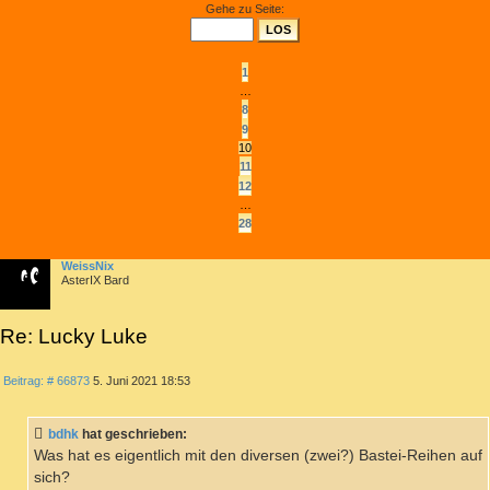
Gehe zu Seite:
10
VON
28
VORHERIGE
1
…
8
9
10
11
12
…
28
NÄCHSTE
WeissNix
AsterIX Bard
Re: Lucky Luke
ZITIEREN
Beitrag
Beitrag: # 66873
5. Juni 2021 18:53
bdhk
hat geschrieben:
Was hat es eigentlich mit den diversen (zwei?) Bastei-Reihen auf
sich?