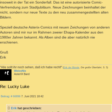
insoweit in der Tat ein Sonderfall. Das ist eine autorisierte Comic-
Verfremdung zum Stadtjubiläum. Neue Zeichnungen beinhaltet der
nicht, sondern nur neue Texte zu den neu zusammengestellten alten
Bildern.
Speziell deutsche Asterix-Comics mit neuen Zeichungen von anderen
Autoren sind mir nur im Rahmen zweier Ehapa-Kalender aus den
1980er Jahren bekannt. Als Alben sind die aber natürlich nie
erschienen.
Gruß
Erik
"Alle sollt ihr noch sehen, daß ich habe recht!"
(
Erik der Blonde
,
Die große Überfahrt
, S. 5)
WeissNix
AsterIX Bard
Re: Lucky Luke
ZITIEREN
Beitrag
Beitrag: # 66896
7. Juni 2021 18:42
Erik
hat geschrieben: