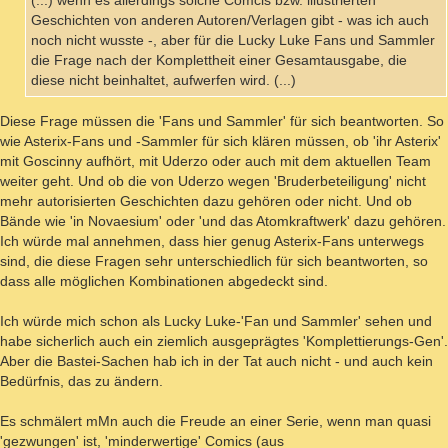
(...) wenn es allerdings solche Comcis bzw. illustrierten
Geschichten von anderen Autoren/Verlagen gibt - was ich auch
noch nicht wusste -, aber für die Lucky Luke Fans und Sammler
die Frage nach der Komplettheit einer Gesamtausgabe, die
diese nicht beinhaltet, aufwerfen wird. (...)
Diese Frage müssen die 'Fans und Sammler' für sich beantworten. So
wie Asterix-Fans und -Sammler für sich klären müssen, ob 'ihr Asterix'
mit Goscinny aufhört, mit Uderzo oder auch mit dem aktuellen Team
weiter geht. Und ob die von Uderzo wegen 'Bruderbeteiligung' nicht
mehr autorisierten Geschichten dazu gehören oder nicht. Und ob
Bände wie 'in Novaesium' oder 'und das Atomkraftwerk' dazu gehören.
Ich würde mal annehmen, dass hier genug Asterix-Fans unterwegs
sind, die diese Fragen sehr unterschiedlich für sich beantworten, so
dass alle möglichen Kombinationen abgedeckt sind.
Ich würde mich schon als Lucky Luke-'Fan und Sammler' sehen und
habe sicherlich auch ein ziemlich ausgeprägtes 'Komplettierungs-Gen'.
Aber die Bastei-Sachen hab ich in der Tat auch nicht - und auch kein
Bedürfnis, das zu ändern.
Es schmälert mMn auch die Freude an einer Serie, wenn man quasi
'gezwungen' ist, 'minderwertige' Comics (aus