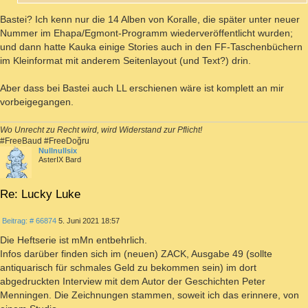
Bastei? Ich kenn nur die 14 Alben von Koralle, die später unter neuer
Nummer im Ehapa/Egmont-Programm wiederveröffentlicht wurden;
und dann hatte Kauka einige Stories auch in den FF-Taschenbüchern
im Kleinformat mit anderem Seitenlayout (und Text?) drin.
Aber dass bei Bastei auch LL erschienen wäre ist komplett an mir
vorbeigegangen.
Wo Unrecht zu Recht wird, wird Widerstand zur Pflicht!
#FreeBaud #FreeDoğru
Nullnullsix
AsterIX Bard
Re: Lucky Luke
ZITIEREN
Beitrag
Beitrag: # 66874
5. Juni 2021 18:57
Die Heftserie ist mMn entbehrlich.
Infos darüber finden sich im (neuen) ZACK, Ausgabe 49 (sollte
antiquarisch für schmales Geld zu bekommen sein) im dort
abgedruckten Interview mit dem Autor der Geschichten Peter
Menningen. Die Zeichnungen stammen, soweit ich das erinnere, von