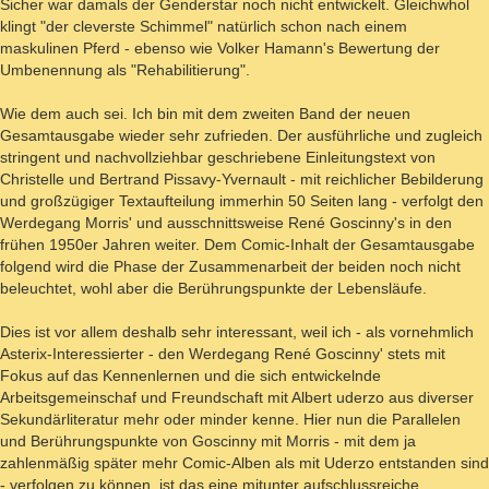
Sicher war damals der Genderstar noch nicht entwickelt. Gleichwhol
klingt "der cleverste Schimmel" natürlich schon nach einem
maskulinen Pferd - ebenso wie Volker Hamann's Bewertung der
Umbenennung als "Rehabilitierung".
Wie dem auch sei. Ich bin mit dem zweiten Band der neuen
Gesamtausgabe wieder sehr zufrieden. Der ausführliche und zugleich
stringent und nachvollziehbar geschriebene Einleitungstext von
Christelle und Bertrand Pissavy-Yvernault - mit reichlicher Bebilderung
und großzügiger Textaufteilung immerhin 50 Seiten lang - verfolgt den
Werdegang Morris' und ausschnittsweise René Goscinny's in den
frühen 1950er Jahren weiter. Dem Comic-Inhalt der Gesamtausgabe
folgend wird die Phase der Zusammenarbeit der beiden noch nicht
beleuchtet, wohl aber die Berührungspunkte der Lebensläufe.
Dies ist vor allem deshalb sehr interessant, weil ich - als vornehmlich
Asterix-Interessierter - den Werdegang René Goscinny' stets mit
Fokus auf das Kennenlernen und die sich entwickelnde
Arbeitsgemeinschaf und Freundschaft mit Albert uderzo aus diverser
Sekundärliteratur mehr oder minder kenne. Hier nun die Parallelen
und Berührungspunkte von Goscinny mit Morris - mit dem ja
zahlenmäßig später mehr Comic-Alben als mit Uderzo entstanden sind
- verfolgen zu können, ist das eine mitunter aufschlussreiche