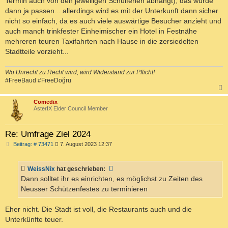
Termin auch von den jeweiligen Schulferien abhängt), das würde
dann ja passen... allerdings wird es mit der Unterkunft dann sicher
nicht so einfach, da es auch viele auswärtige Besucher anzieht und
auch manch trinkfester Einheimischer ein Hotel in Festnähe
mehreren teuren Taxifahrten nach Hause in die zersiedelten
Stadtteile vorzieht...
Wo Unrecht zu Recht wird, wird Widerstand zur Pflicht!
#FreeBaud #FreeDoğru
c
Comedix
AsterIX Elder Council Member
Re: Umfrage Ziel 2024
B
Beitrag: # 73471
7. August 2023 12:37
e
i
t
WeissNix
hat geschrieben:
r
a
Dann solltet ihr es einrichten, es möglichst zu Zeiten des
g
Neusser Schützenfestes zu terminieren
Eher nicht. Die Stadt ist voll, die Restaurants auch und die
Unterkünfte teuer.