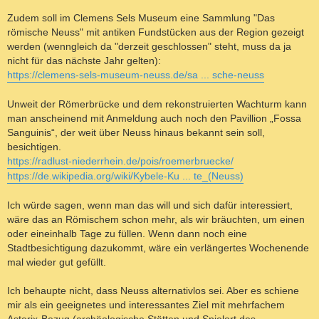
Zudem soll im Clemens Sels Museum eine Sammlung "Das
römische Neuss" mit antiken Fundstücken aus der Region gezeigt
werden (wenngleich da "derzeit geschlossen" steht, muss da ja
nicht für das nächste Jahr gelten):
https://clemens-sels-museum-neuss.de/sa ... sche-neuss
Unweit der Römerbrücke und dem rekonstruierten Wachturm kann
man anscheinend mit Anmeldung auch noch den Pavillion „Fossa
Sanguinis“, der weit über Neuss hinaus bekannt sein soll,
besichtigen.
https://radlust-niederrhein.de/pois/roemerbruecke/
https://de.wikipedia.org/wiki/Kybele-Ku ... te_(Neuss)
Ich würde sagen, wenn man das will und sich dafür interessiert,
wäre das an Römischem schon mehr, als wir bräuchten, um einen
oder eineinhalb Tage zu füllen. Wenn dann noch eine
Stadtbesichtigung dazukommt, wäre ein verlängertes Wochenende
mal wieder gut gefüllt.
Ich behaupte nicht, dass Neuss alternativlos sei. Aber es schiene
mir als ein geeignetes und interessantes Ziel mit mehrfachem
Asterix-Bezug (archäologische Stätten und Spielort des