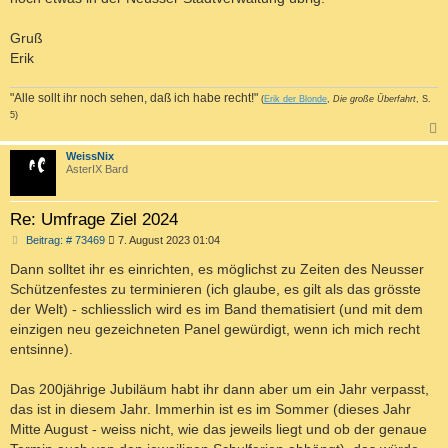
Gruß
Erik
"Alle sollt ihr noch sehen, daß ich habe recht!"
(
Erik der Blonde
,
Die große Überfahrt
, S.
5)
c
WeissNix
AsterIX Bard
Re: Umfrage Ziel 2024
B
Beitrag: # 73469
7. August 2023 01:04
e
i
Dann solltet ihr es einrichten, es möglichst zu Zeiten des Neusser
t
Schützenfestes zu terminieren (ich glaube, es gilt als das grösste
r
a
der Welt) - schliesslich wird es im Band thematisiert (und mit dem
g
einzigen neu gezeichneten Panel gewürdigt, wenn ich mich recht
entsinne).
Das 200jährige Jubiläum habt ihr dann aber um ein Jahr verpasst,
das ist in diesem Jahr. Immerhin ist es im Sommer (dieses Jahr
Mitte August - weiss nicht, wie das jeweils liegt und ob der genaue