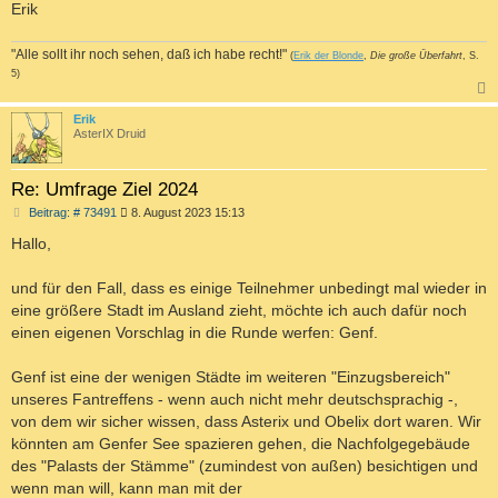
Erik
"Alle sollt ihr noch sehen, daß ich habe recht!"
(
Erik der Blonde
,
Die große Überfahrt
, S.
5)
c
Erik
AsterIX Druid
Re: Umfrage Ziel 2024
B
Beitrag: # 73491
8. August 2023 15:13
e
i
Hallo,
t
r
a
und für den Fall, dass es einige Teilnehmer unbedingt mal wieder in
g
eine größere Stadt im Ausland zieht, möchte ich auch dafür noch
einen eigenen Vorschlag in die Runde werfen: Genf.
Genf ist eine der wenigen Städte im weiteren "Einzugsbereich"
unseres Fantreffens - wenn auch nicht mehr deutschsprachig -,
von dem wir sicher wissen, dass Asterix und Obelix dort waren. Wir
könnten am Genfer See spazieren gehen, die Nachfolgegebäude
des "Palasts der Stämme" (zumindest von außen) besichtigen und
wenn man will, kann man mit der