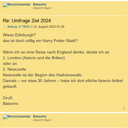
c
Batavirix
AsterIX Bard
Re: Umfrage Ziel 2024
B
Beitrag: # 73501
11. August 2023 01:29
e
i
Wieso Edinburgh?
t
das ist doch völlig ein Harry Potter-Stadt?
r
a
g
Wenn ich an eine Reise nach England denke, denke ich an
1. London (Asterix und die Britten)
oder an
2. Newcastle.
Newcastle ist der Beginn des Hadrianswalls.
Damals – vor etwa 30 Jahren – habe ich dort etliche Asterix-Artikel
gekauft.
Gruß,
Batavirix
c
Batavirix
AsterIX Bard