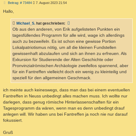
B
Beitrag: # 73484
7. August 2023 21:54
e
i
Hallo,
t
r
a
Michael_S.
hat geschrieben:
g
Ob aus den anderen, von Erik aufgelisteten Punkten ein
tagesfüllendes Programm für alle wird, wage ich allerdings
auch zu bezweifeln. Es ist schon eine gewisse Portion
Lokalpatriotismus nötig, um all die kleinen Fundstellen
gewissenhaft abzulaufen und sich an ihnen zu erfreuen. Als
Exkursion für Studierende der Alten Geschichte oder
Pronvinzialrömischen Archäologie zweifellos spannend, aber
für ein Fantreffen vielleicht doch ein wenig zu kleinteilig und
speziell für den allgemeinen Geschmack.
ich meinte auch keineswegs, dass man das bei einem eventuellen
Fantreffen in Neuss unbedingt alles machen muss. Ich wollte nur
darlegen, dass genug römische Hinterlassenschaften für ein
Tagesprogramm da wären, wenn man es denn unbedingt drauf
anlegen will. Wir haben uns bei Fantreffen ja noch nie nur darauf
fokussiert.
Gruß