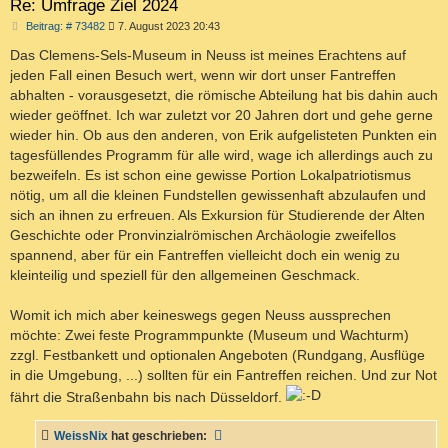
Re: Umfrage Ziel 2024
B
Beitrag: # 73482
7. August 2023 20:43
e
i
Das Clemens-Sels-Museum in Neuss ist meines Erachtens auf
t
jeden Fall einen Besuch wert, wenn wir dort unser Fantreffen
r
a
abhalten - vorausgesetzt, die römische Abteilung hat bis dahin auch
g
wieder geöffnet. Ich war zuletzt vor 20 Jahren dort und gehe gerne
wieder hin. Ob aus den anderen, von Erik aufgelisteten Punkten ein
tagesfüllendes Programm für alle wird, wage ich allerdings auch zu
bezweifeln. Es ist schon eine gewisse Portion Lokalpatriotismus
nötig, um all die kleinen Fundstellen gewissenhaft abzulaufen und
sich an ihnen zu erfreuen. Als Exkursion für Studierende der Alten
Geschichte oder Pronvinzialrömischen Archäologie zweifellos
spannend, aber für ein Fantreffen vielleicht doch ein wenig zu
kleinteilig und speziell für den allgemeinen Geschmack.
Womit ich mich aber keineswegs gegen Neuss aussprechen
möchte: Zwei feste Programmpunkte (Museum und Wachturm)
zzgl. Festbankett und optionalen Angeboten (Rundgang, Ausflüge
in die Umgebung, ...) sollten für ein Fantreffen reichen. Und zur Not
fährt die Straßenbahn bis nach Düsseldorf.
WeissNix
hat geschrieben: