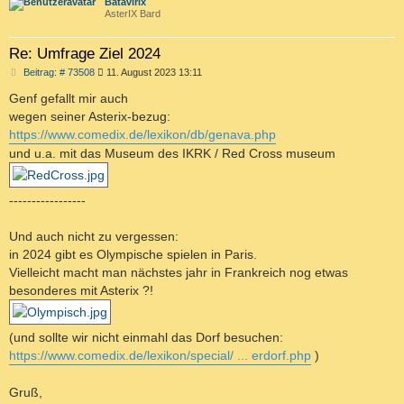
c
Batavirix
AsterIX Bard
Re: Umfrage Ziel 2024
B
Beitrag: # 73508
11. August 2023 13:11
e
i
Genf gefallt mir auch
t
wegen seiner Asterix-bezug:
r
a
https://www.comedix.de/lexikon/db/genava.php
g
und u.a. mit das Museum des IKRK / Red Cross museum
-----------------
Und auch nicht zu vergessen:
in 2024 gibt es Olympische spielen in Paris.
Vielleicht macht man nächstes jahr in Frankreich nog etwas
besonderes mit Asterix ?!
(und sollte wir nicht einmahl das Dorf besuchen:
https://www.comedix.de/lexikon/special/ ... erdorf.php
)
Gruß,