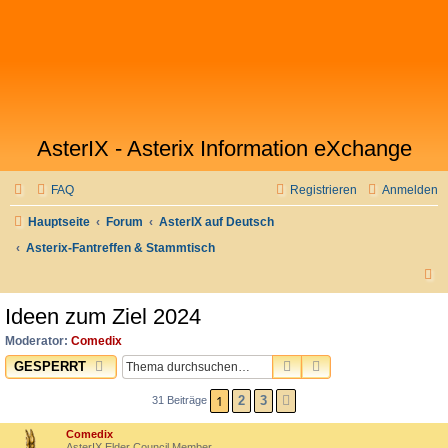
AsterIX - Asterix Information eXchange
FAQ
Registrieren
Anmelden
Hauptseite
Forum
AsterIX auf Deutsch
Asterix-Fantreffen & Stammtisch
S
u
Ideen zum Ziel 2024
c
Moderator:
Comedix
h
SUCHE
ERWEITERTE SUC
GESPERRT
e
1
2
3
31 Beiträge
NÄCHSTE
Comedix
AsterIX Elder Council Member