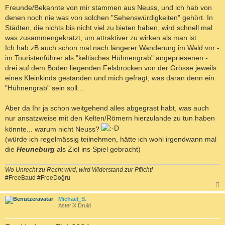
Freunde/Bekannte von mir stammen aus Neuss, und ich hab von
denen noch nie was von solchen "Sehenswürdigkeiten" gehört. In
Städten, die nichts bis nicht viel zu bieten haben, wird schnell mal
was zusammengekratzt, um attraktiver zu wirken als man ist.
Ich hab zB auch schon mal nach längerer Wanderung im Wald vor -
im Touristenführer als "keltisches Hühnengrab" angepriesenen -
drei auf dem Boden liegenden Felsbrocken von der Grösse jeweils
eines Kleinkinds gestanden und mich gefragt, was daran denn ein
"Hühnengrab" sein soll...
Aber da Ihr ja schon weitgehend alles abgegrast habt, was auch
nur ansatzweise mit den Kelten/Römern hierzulande zu tun haben
könnte... warum nicht Neuss?
(würde ich regelmässig teilnehmen, hätte ich wohl irgendwann mal
die
Heuneburg
als Ziel ins Spiel gebracht)
Wo Unrecht zu Recht wird, wird Widerstand zur Pflicht!
#FreeBaud #FreeDoğru
c
Michael_S.
AsterIX Druid