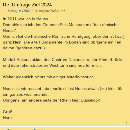
Re: Umfrage Ziel 2024
B
Beitrag: # 73502
11. August 2023 01:46
e
i
In 2011 war ich in Neuss.
t
Damahls sah ich das Clemens Sels Museum mit "das römische
r
a
Neuss".
g
Und ich lief die historische Römische Rundgang, aber der ist (war)
ganz klein. Die alte Fundamente im Boden sind übrigens ein Teil
davon (gehören dazu.)
Modell-Rekonstuktion des Castrum Novaesium, der Römerbrücke
und dem rekonstruierten Wachturm sind neu für mich.
Weiter eigentlich nichts mit einiger Asterix-besuch.
Neuss ist interessant, aber vielleicht ist Neuss etwas (zu) klein für
ein ganzes wochenende.
Übrigens: am andere seite der Rhein liegt Düsseldorf.
Gruß,
Henk