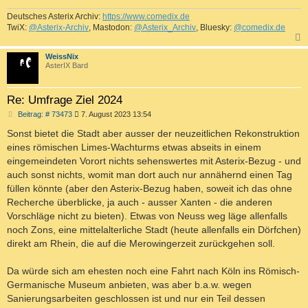
Deutsches Asterix Archiv:
https://www.comedix.de
TwiX:
@Asterix-Archiv
, Mastodon:
@Asterix_Archiv
, Bluesky:
@comedix.de
c
WeissNix
AsterIX Bard
Re: Umfrage Ziel 2024
B
Beitrag: # 73473
7. August 2023 13:54
e
i
Sonst bietet die Stadt aber ausser der neuzeitlichen Rekonstruktion
t
eines römischen Limes-Wachturms etwas abseits in einem
r
a
eingemeindeten Vorort nichts sehenswertes mit Asterix-Bezug - und
g
auch sonst nichts, womit man dort auch nur annähernd einen Tag
füllen könnte (aber den Asterix-Bezug haben, soweit ich das ohne
Recherche überblicke, ja auch - ausser Xanten - die anderen
Vorschläge nicht zu bieten). Etwas von Neuss weg läge allenfalls
noch Zons, eine mittelalterliche Stadt (heute allenfalls ein Dörfchen)
direkt am Rhein, die auf die Merowingerzeit zurückgehen soll.
Da würde sich am ehesten noch eine Fahrt nach Köln ins Römisch-
Germanische Museum anbieten, was aber b.a.w. wegen
Sanierungsarbeiten geschlossen ist und nur ein Teil dessen