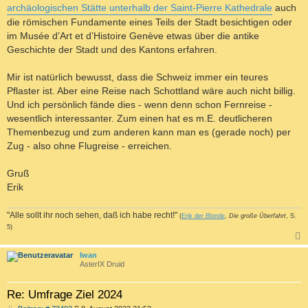
archäologischen Stätte unterhalb der Saint-Pierre Kathedrale
auch
die römischen Fundamente eines Teils der Stadt besichtigen oder
im Musée d’Art et d’Histoire Genève etwas über die antike
Geschichte der Stadt und des Kantons erfahren.
Mir ist natürlich bewusst, dass die Schweiz immer ein teures
Pflaster ist. Aber eine Reise nach Schottland wäre auch nicht billig.
Und ich persönlich fände dies - wenn denn schon Fernreise -
wesentlich interessanter. Zum einen hat es m.E. deutlicheren
Themenbezug und zum anderen kann man es (gerade noch) per
Zug - also ohne Flugreise - erreichen.
Gruß
Erik
"Alle sollt ihr noch sehen, daß ich habe recht!"
(
Erik der Blonde
,
Die große Überfahrt
, S.
5)
c
Iwan
AsterIX Druid
Re: Umfrage Ziel 2024
B