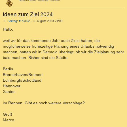
Ideen zum Ziel 2024
B
Beitrag: # 73462
6. August 2023 21:09
e
i
Hallo,
t
r
a
weil wir für das kommende Jahr auch Ziele haben, die
g
möglicherweise frühezeitige Planung eines Urlaubs notwendig
machen, hatten wir in Detmold überlegt, ob wir die Zielplanung sehr
bald machen. Bisher sind die Städte
Berlin
Bremerhaven/Bremen
Edinburgh/Schottland
Hannover
Xanten
im Rennen. Gibt es noch weitere Vorschläge?
Gruß
Marco