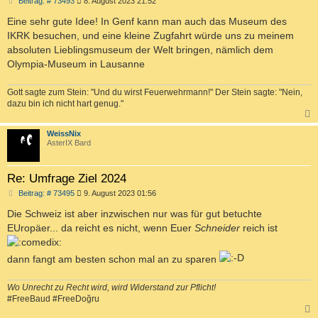
Beitrag: # 73493
8. August 2023 21:52
e
i
Eine sehr gute Idee! In Genf kann man auch das Museum des
t
IKRK besuchen, und eine kleine Zugfahrt würde uns zu meinem
r
a
absoluten Lieblingsmuseum der Welt bringen, nämlich dem
g
Olympia-Museum in Lausanne
Gott sagte zum Stein: "Und du wirst Feuerwehrmann!" Der Stein sagte: "Nein,
dazu bin ich nicht hart genug."
c
WeissNix
AsterIX Bard
Re: Umfrage Ziel 2024
B
Beitrag: # 73495
9. August 2023 01:56
e
i
Die Schweiz ist aber inzwischen nur was für gut betuchte
t
EUropäer... da reicht es nicht, wenn Euer
Schneider
reich ist
r
a
g
dann fangt am besten schon mal an zu sparen
Wo Unrecht zu Recht wird, wird Widerstand zur Pflicht!
#FreeBaud #FreeDoğru