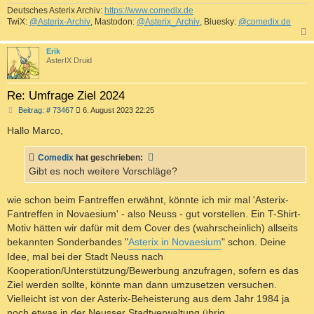
Deutsches Asterix Archiv:
https://www.comedix.de
TwiX:
@Asterix-Archiv
, Mastodon:
@Asterix_Archiv
, Bluesky:
@comedix.de
c
Erik
AsterIX Druid
Re: Umfrage Ziel 2024
B
Beitrag: # 73467
6. August 2023 22:25
e
i
Hallo Marco,
t
r
a
Comedix
hat geschrieben:
g
Gibt es noch weitere Vorschläge?
wie schon beim Fantreffen erwähnt, könnte ich mir mal 'Asterix-
Fantreffen in Novaesium' - also Neuss - gut vorstellen. Ein T-Shirt-
Motiv hätten wir dafür mit dem Cover des (wahrscheinlich) allseits
bekannten Sonderbandes "
Asterix in Novaesium
" schon. Deine
Idee, mal bei der Stadt Neuss nach
Kooperation/Unterstützung/Bewerbung anzufragen, sofern es das
Ziel werden sollte, könnte man dann umzusetzen versuchen.
Vielleicht ist von der Asterix-Beheisterung aus dem Jahr 1984 ja
noch etwas in der Neusser Stadtverwaltung übrig.