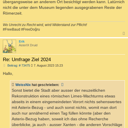
übergangsweise an anderem Ort besichtigt werden kann. Latürnich
nicht die unter dem Museum liegenden ausgegrabenen Reste der
Römerzeit.
Wo Unrecht zu Recht wird, wird Widerstand zur Pflicht!
#FreeBaud #FreeDoğru
c
Erik
AsterIX Druid
Re: Umfrage Ziel 2024
B
Beitrag: # 73475
7. August 2023 15:23
e
i
Hallo,
t
r
a
WeissNix
hat geschrieben:
g
Sonst bietet die Stadt aber ausser der neuzeitlichen
Rekonstruktion eines römischen Limes-Wachturms etwas
abseits in einem eingemeindeten Vorort nichts sehenswertes
mit Asterix-Bezug - und auch sonst nichts, womit man dort
auch nur annähernd einen Tag füllen könnte (aber den
Asterix-Bezug haben, soweit ich das ohne Recherche
überblicke, ja auch - ausser Xanten - die anderen Vorschläge