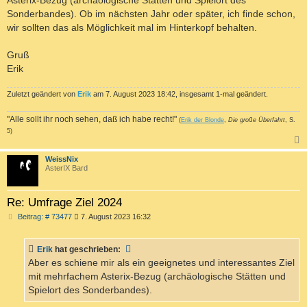
Sonderbandes). Ob im nächsten Jahr oder später, ich finde schon,
wir sollten das als Möglichkeit mal im Hinterkopf behalten.
Gruß
Erik
Zuletzt geändert von
Erik
am 7. August 2023 18:42, insgesamt 1-mal geändert.
"Alle sollt ihr noch sehen, daß ich habe recht!"
(
Erik der Blonde
,
Die große Überfahrt
, S.
5)
c
WeissNix
AsterIX Bard
Re: Umfrage Ziel 2024
B
Beitrag: # 73477
7. August 2023 16:32
e
i
t
Erik
hat geschrieben:
r
a
Aber es schiene mir als ein geeignetes und interessantes Ziel
g
mit mehrfachem Asterix-Bezug (archäologische Stätten und
Spielort des Sonderbandes).