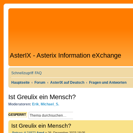
AsterIX - Asterix Information eXchange
Schnellzugriff
FAQ
Hauptseite
Forum
AsterIX auf Deutsch
Fragen und Antworten
Ist Greulix ein Mensch?
Moderatoren:
Erik
,
Michael_S.
S
E
GESPERRT
U
R
Ist Greulix ein Mensch?
C
W
H
E
B
Beitrag: # 74872
Arnd
»
26. Dezember 2023 18:05