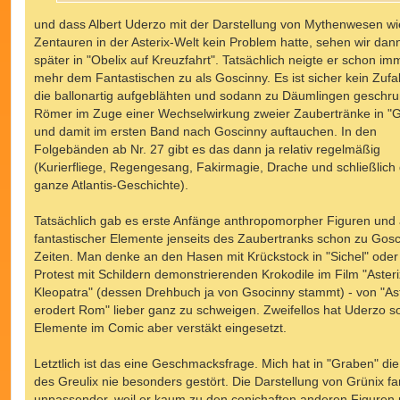
und dass Albert Uderzo mit der Darstellung von Mythenwesen wi
Zentauren in der Asterix-Welt kein Problem hatte, sehen wir dann
später in "Obelix auf Kreuzfahrt". Tatsächlich neigte er schon im
mehr dem Fantastischen zu als Goscinny. Es ist sicher kein Zufal
die ballonartig aufgeblähten und sodann zu Däumlingen geschr
Römer im Zuge einer Wechselwirkung zweier Zaubertränke in "
und damit im ersten Band nach Goscinny auftauchen. In den
Folgebänden ab Nr. 27 gibt es das dann ja relativ regelmäßig
(Kurierfliege, Regengesang, Fakirmagie, Drache und schließlich 
ganze Atlantis-Geschichte).
Tatsächlich gab es erste Anfänge anthropomorpher Figuren und
fantastischer Elemente jenseits des Zaubertranks schon zu Gosc
Zeiten. Man denke an den Hasen mit Krückstock in "Sichel" oder
Protest mit Schildern demonstrierenden Krokodile im Film "Aster
Kleopatra" (dessen Drehbuch ja von Gsocinny stammt) - von "Ast
erodert Rom" lieber ganz zu schweigen. Zweifellos hat Uderzo s
Elemente im Comic aber verstäkt eingesetzt.
Letztlich ist das eine Geschmacksfrage. Mich hat in "Graben" die
des Greulix nie besonders gestört. Die Darstellung von Grünix fa
unpassender, weil er kaum zu den conichaften anderen Figuren 