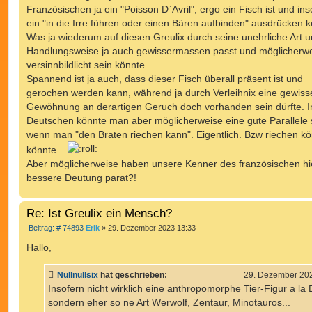
g
Französischen ja ein "Poisson D`Avril", ergo ein Fisch ist und ins
ein "in die Irre führen oder einen Bären aufbinden" ausdrücken k
Was ja wiederum auf diesen Greulix durch seine unehrliche Art 
Handlungsweise ja auch gewissermassen passt und möglicherwe
versinnbildlicht sein könnte.
Spannend ist ja auch, dass dieser Fisch überall präsent ist und
gerochen werden kann, während ja durch Verleihnix eine gewiss
Gewöhnung an derartigen Geruch doch vorhanden sein dürfte. 
Deutschen könnte man aber möglicherweise eine gute Parallele
wenn man "den Braten riechen kann". Eigentlich. Bzw riechen k
könnte...
Aber möglicherweise haben unsere Kenner des französischen hi
bessere Deutung parat?!
Re: Ist Greulix ein Mensch?
B
Beitrag: # 74893
Erik
»
29. Dezember 2023 13:33
e
i
Hallo,
t
r
a
Nullnullsix
hat geschrieben:
29. Dezember 202
g
Insofern nicht wirklich eine anthropomorphe Tier-Figur a la 
sondern eher so ne Art Werwolf, Zentaur, Minotauros...