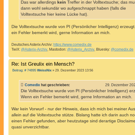
a
Das war allerdings
kein
Treffer in der Volltextsuche; das m
g
dann wohl sekundär wo aufgeschnappt haben (falls die
Volltextsuche hier keine Lücke hat).
Die Volltextsuche wurde von PI (Persönlicher Intelligenz) erzeug
ein Fehler bemerkt wird, gerne Information an mich.
Deutsches Asterix Archiv:
https://www.comedix.de
TwiX:
@Asterix-Archiv
, Mastodon:
@Asterix_Archiv
, Bluesky:
@comedix.de
Re: Ist Greulix ein Mensch?
B
Beitrag: # 74895
WeissNix
»
29. Dezember 2023 13:56
e
i
t
Comedix
hat geschrieben:
29. Dezember 202
r
a
Die Volltextsuche wurde von PI (Persönlicher Intelligenz) er
g
Wenn ein Fehler bemerkt wird, gerne Information an mich.
War kein Vorwurf - nur der Hinweis, dass ich mich bei meiner Au
allein auf die Voltextsuche stütze. Bislang hatte ich darin auch n
einen Fehler gefunden, aber heutzutage sind derartige Disclaim
quasi unverzichtbar.