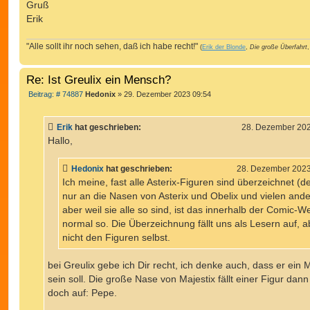
Gruß
Erik
"Alle sollt ihr noch sehen, daß ich habe recht!"
(
Erik der Blonde
,
Die große Überfahrt
,
Re: Ist Greulix ein Mensch?
B
Beitrag: # 74887
Hedonix
»
29. Dezember 2023 09:54
e
i
t
Erik
hat geschrieben:
28. Dezember 202
r
a
Hallo,
g
Hedonix
hat geschrieben:
28. Dezember 2023
Ich meine, fast alle Asterix-Figuren sind überzeichnet (d
nur an die Nasen von Asterix und Obelix und vielen ande
aber weil sie alle so sind, ist das innerhalb der Comic-We
normal so. Die Überzeichnung fällt uns als Lesern auf, a
nicht den Figuren selbst.
bei Greulix gebe ich Dir recht, ich denke auch, dass er ein
sein soll. Die große Nase von Majestix fällt einer Figur dann
doch auf: Pepe.