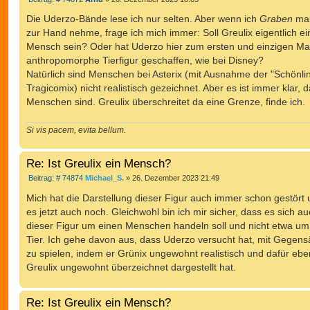
E
I
e
i
Die Uderzo-Bände lese ich nur selten. Aber wenn ich
Graben
mal
T
t
E
zur Hand nehme, frage ich mich immer: Soll Greulix eigentlich ei
r
R
a
Mensch sein? Oder hat Uderzo hier zum ersten und einzigen Ma
g
T
anthropomorphe Tierfigur geschaffen, wie bei Disney?
E
Natürlich sind Menschen bei Asterix (mit Ausnahme der "Schönli
S
Tragicomix) nicht realistisch gezeichnet. Aber es ist immer klar, 
U
Menschen sind. Greulix überschreitet da eine Grenze, finde ich.
C
H
Si vis pacem, evita bellum.
E
Re: Ist Greulix ein Mensch?
B
Beitrag: # 74874
Michael_S.
»
26. Dezember 2023 21:49
e
i
Mich hat die Darstellung dieser Figur auch immer schon gestört 
t
es jetzt auch noch. Gleichwohl bin ich mir sicher, dass es sich au
r
a
dieser Figur um einen Menschen handeln soll und nicht etwa um
g
Tier. Ich gehe davon aus, dass Uderzo versucht hat, mit Gegens
zu spielen, indem er Grünix ungewohnt realistisch und dafür ebe
Greulix ungewohnt überzeichnet dargestellt hat.
Re: Ist Greulix ein Mensch?