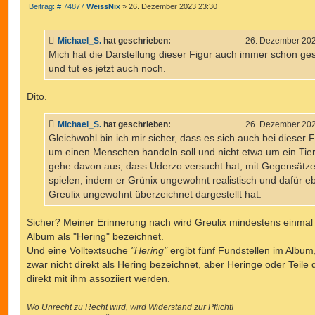
B
Beitrag: # 74877
WeissNix
»
26. Dezember 2023 23:30
e
i
t
Michael_S.
hat geschrieben:
26. Dezember 202
r
a
Mich hat die Darstellung dieser Figur auch immer schon ges
g
und tut es jetzt auch noch.
Dito.
Michael_S.
hat geschrieben:
26. Dezember 202
Gleichwohl bin ich mir sicher, dass es sich auch bei dieser F
um einen Menschen handeln soll und nicht etwa um ein Tier
gehe davon aus, dass Uderzo versucht hat, mit Gegensätz
spielen, indem er Grünix ungewohnt realistisch und dafür e
Greulix ungewohnt überzeichnet dargestellt hat.
Sicher? Meiner Erinnerung nach wird Greulix mindestens einmal
Album als "Hering" bezeichnet.
Und eine Volltextsuche
"Hering"
ergibt fünf Fundstellen im Album
zwar nicht direkt als Hering bezeichnet, aber Heringe oder Teile
direkt mit ihm assoziiert werden.
Wo Unrecht zu Recht wird, wird Widerstand zur Pflicht!