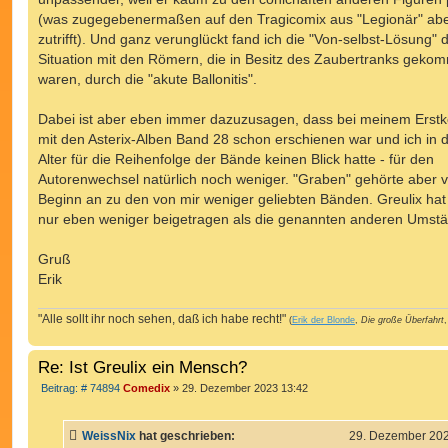
(was zugegebenermaßen auf den Tragicomix aus "Legionär" ab
zutrifft). Und ganz verunglückt fand ich die "Von-selbst-Lösung" 
Situation mit den Römern, die in Besitz des Zaubertranks geko
waren, durch die "akute Ballonitis".
Dabei ist aber eben immer dazuzusagen, dass bei meinem Erstk
mit den Asterix-Alben Band 28 schon erschienen war und ich in
Alter für die Reihenfolge der Bände keinen Blick hatte - für den
Autorenwechsel natürlich noch weniger. "Graben" gehörte aber 
Beginn an zu den von mir weniger geliebten Bänden. Greulix hat
nur eben weniger beigetragen als die genannten anderen Umst
Gruß
Erik
"Alle sollt ihr noch sehen, daß ich habe recht!"
(
Erik der Blonde
,
Die große Überfahrt
,
Re: Ist Greulix ein Mensch?
B
Beitrag: # 74894
Comedix
»
29. Dezember 2023 13:42
e
i
t
WeissNix
hat geschrieben:
29. Dezember 202
r