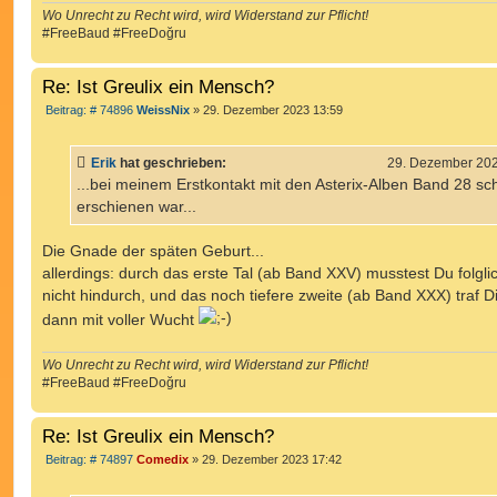
Wo Unrecht zu Recht wird, wird Widerstand zur Pflicht!
#FreeBaud #FreeDoğru
Re: Ist Greulix ein Mensch?
B
Beitrag: # 74896
WeissNix
»
29. Dezember 2023 13:59
e
i
t
Erik
hat geschrieben:
29. Dezember 202
r
a
...bei meinem Erstkontakt mit den Asterix-Alben Band 28 sc
g
erschienen war...
Die Gnade der späten Geburt...
allerdings: durch das erste Tal (ab Band XXV) musstest Du folgli
nicht hindurch, und das noch tiefere zweite (ab Band XXX) traf D
dann mit voller Wucht
Wo Unrecht zu Recht wird, wird Widerstand zur Pflicht!
#FreeBaud #FreeDoğru
Re: Ist Greulix ein Mensch?
B
Beitrag: # 74897
Comedix
»
29. Dezember 2023 17:42
e
i