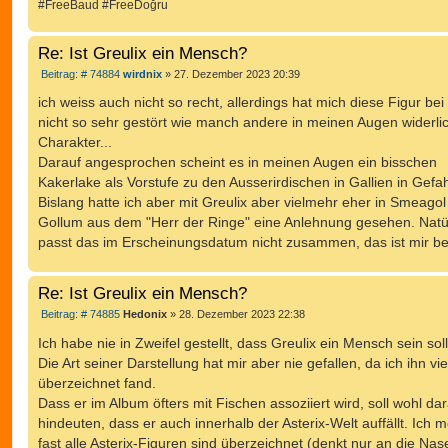
#FreeBaud #FreeDoğru
Re: Ist Greulix ein Mensch?
B
Beitrag: # 74884
wirdnix
»
27. Dezember 2023 20:39
e
i
ich weiss auch nicht so recht, allerdings hat mich diese Figur be
t
nicht so sehr gestört wie manch andere in meinen Augen widerli
r
a
Charakter...
g
Darauf angesprochen scheint es in meinen Augen ein bisschen
Kakerlake als Vorstufe zu den Ausserirdischen in Gallien in Gefah
Bislang hatte ich aber mit Greulix aber vielmehr eher in Smeagol 
Gollum aus dem "Herr der Ringe" eine Anlehnung gesehen. Natü
passt das im Erscheinungsdatum nicht zusammen, das ist mir b
Re: Ist Greulix ein Mensch?
B
Beitrag: # 74885
Hedonix
»
28. Dezember 2023 22:38
e
i
Ich habe nie in Zweifel gestellt, dass Greulix ein Mensch sein soll
t
Die Art seiner Darstellung hat mir aber nie gefallen, da ich ihn vie
r
a
überzeichnet fand.
g
Dass er im Album öfters mit Fischen assoziiert wird, soll wohl da
hindeuten, dass er auch innerhalb der Asterix-Welt auffällt. Ich m
fast alle Asterix-Figuren sind überzeichnet (denkt nur an die Na