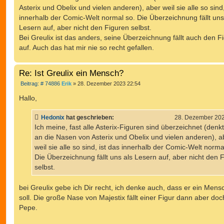
Asterix und Obelix und vielen anderen), aber weil sie alle so sind,
innerhalb der Comic-Welt normal so. Die Überzeichnung fällt uns
Lesern auf, aber nicht den Figuren selbst.
Bei Greulix ist das anders, seine Überzeichnung fällt auch den F
auf. Auch das hat mir nie so recht gefallen.
Re: Ist Greulix ein Mensch?
B
Beitrag: # 74886
Erik
»
28. Dezember 2023 22:54
e
i
Hallo,
t
r
a
Hedonix
hat geschrieben:
28. Dezember 202
g
Ich meine, fast alle Asterix-Figuren sind überzeichnet (denk
an die Nasen von Asterix und Obelix und vielen anderen), a
weil sie alle so sind, ist das innerhalb der Comic-Welt norma
Die Überzeichnung fällt uns als Lesern auf, aber nicht den 
selbst.
bei Greulix gebe ich Dir recht, ich denke auch, dass er ein Mens
soll. Die große Nase von Majestix fällt einer Figur dann aber doc
Pepe.