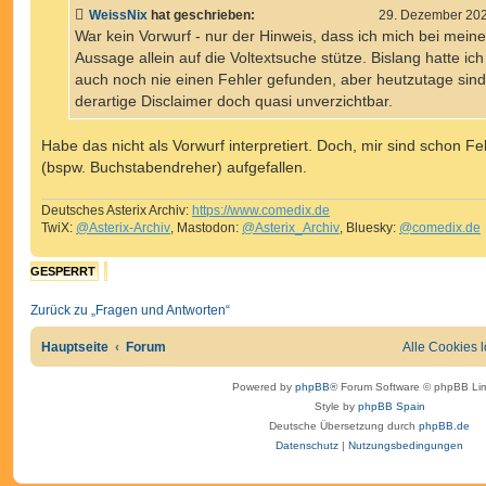
t
WeissNix
hat geschrieben:
29. Dezember 202
r
a
War kein Vorwurf - nur der Hinweis, dass ich mich bei meine
g
Aussage allein auf die Voltextsuche stütze. Bislang hatte ich
auch noch nie einen Fehler gefunden, aber heutzutage sind
derartige Disclaimer doch quasi unverzichtbar.
Habe das nicht als Vorwurf interpretiert. Doch, mir sind schon Fe
(bspw. Buchstabendreher) aufgefallen.
Deutsches Asterix Archiv:
https://www.comedix.de
TwiX:
@Asterix-Archiv
, Mastodon:
@Asterix_Archiv
, Bluesky:
@comedix.de
GESPERRT
Zurück zu „Fragen und Antworten“
Hauptseite
Forum
Alle Cookies 
Powered by
phpBB
® Forum Software © phpBB Lim
Style by
phpBB Spain
Deutsche Übersetzung durch
phpBB.de
Datenschutz
|
Nutzungsbedingungen