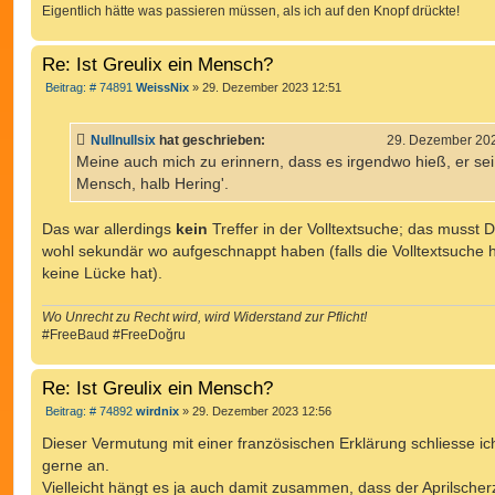
Eigentlich hätte was passieren müssen, als ich auf den Knopf drückte!
Re: Ist Greulix ein Mensch?
B
Beitrag: # 74891
WeissNix
»
29. Dezember 2023 12:51
e
i
t
Nullnullsix
hat geschrieben:
29. Dezember 202
r
a
Meine auch mich zu erinnern, dass es irgendwo hieß, er sei
g
Mensch, halb Hering'.
Das war allerdings
kein
Treffer in der Volltextsuche; das musst 
wohl sekundär wo aufgeschnappt haben (falls die Volltextsuche h
keine Lücke hat).
Wo Unrecht zu Recht wird, wird Widerstand zur Pflicht!
#FreeBaud #FreeDoğru
Re: Ist Greulix ein Mensch?
B
Beitrag: # 74892
wirdnix
»
29. Dezember 2023 12:56
e
i
Dieser Vermutung mit einer französischen Erklärung schliesse ic
t
gerne an.
r
a
Vielleicht hängt es ja auch damit zusammen, dass der Aprilscher