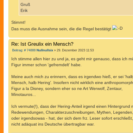
Gruß
Erik
Stimmt!
Das muss die Ausnahme sein, die die Regel bestätigt
Re: Ist Greulix ein Mensch?
B
Beitrag: # 74888
Nullnullsix
»
29. Dezember 2023 11:53
e
i
Ich stimme allen hier zu und ja, es geht mir genauso, dass ich mi
t
Figur immer schon 'gefremdelt' habe.
r
a
g
Meine auch mich zu erinnern, dass es irgendwo hieß, er sei 'hal
Mensch, halb Hering'. Insofern nicht wirklich eine anthropomorph
Figur a la Disney, sondern eher so ne Art Werwolf, Zentaur,
Minotauros...
Ich vermute(!), dass der Hering-Anteil irgend einen Hintergrund mi
Redewendungen, Charakterzuschreibungen, Mythen, Legenden,.
oder irgendsowas - hat, der sich dem frz. Leser sofort erschließt
nicht adäquat ins Deutsche übertragbar war.