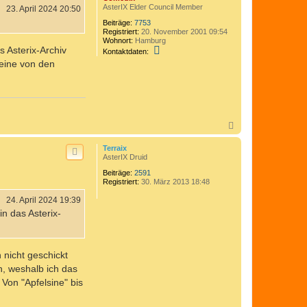
AsterIX Elder Council Member
23. April 2024 20:50
Beiträge:
7753
Registriert:
20. November 2001 09:54
Wohnort:
Hamburg
 Asterix-Archiv
K
Kontaktdaten:
o
eine von den
n
t
a
k
t
d
a
N
t
a
e
c
n
Terraix
h
v
AsterIX Druid
o
o
Beiträge:
2591
b
n
Registriert:
30. März 2013 18:48
C
e
o
n
24. April 2024 19:39
m
e
n das Asterix-
d
i
x
nicht geschickt
n, weshalb ich das
Von "Apfelsine" bis