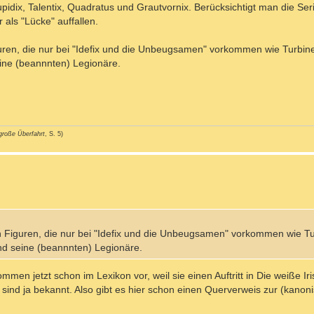
dix, Talentix, Quadratus und Grautvornix. Berücksichtigt man die Seri
 als "Lücke" auffallen.
ren, die nur bei "Idefix und die Unbeugsamen" vorkommen wie Turbine,
eine (beannnten) Legionäre.
große Überfahrt
, S. 5)
 Figuren, die nur bei "Idefix und die Unbeugsamen" vorkommen wie Tur
nd seine (beannnten) Legionäre.
mmen jetzt schon im Lexikon vor, weil sie einen Auftritt in Die weiße Ir
ind ja bekannt. Also gibt es hier schon einen Querverweis zur (kanoni