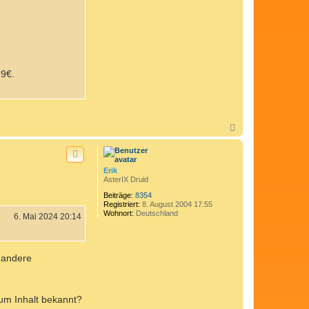
99€.
N
a
c
h
o
Erik
b
AsterIX Druid
e
n
Beiträge:
8354
Registriert:
8. August 2004 17:55
Wohnort:
Deutschland
6. Mai 2024 20:14
r andere
zum Inhalt bekannt?