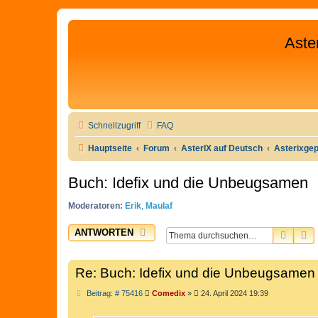
Aste
Schnellzugriff
FAQ
Hauptseite
Forum
AsterIX auf Deutsch
Asterixge
Buch: Idefix und die Unbeugsamen
Moderatoren:
Erik
,
Maulaf
ANTWORTEN
SUCH
E
Re: Buch: Idefix und die Unbeugsamen
B
Beitrag: # 75416
Comedix
»
24. April 2024 19:39
e
i