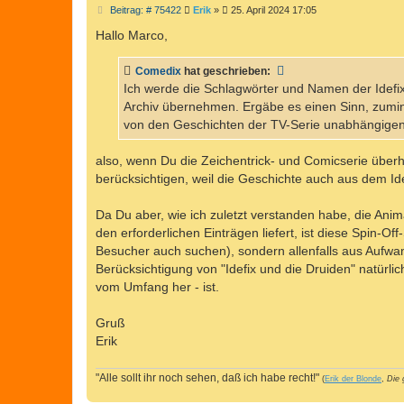
B
Beitrag: # 75422
Erik
»
25. April 2024 17:05
e
i
Hallo Marco,
t
r
a
Comedix
hat geschrieben:
g
Ich werde die Schlagwörter und Namen der Idefix-
Archiv übernehmen. Ergäbe es einen Sinn, zumin
von den Geschichten der TV-Serie unabhängigen
also, wenn Du die Zeichentrick- und Comicserie überha
berücksichtigen, weil die Geschichte auch aus dem Ide
Da Du aber, wie ich zuletzt verstanden habe, die Ani
den erforderlichen Einträgen liefert, ist diese Spin-O
Besucher auch suchen), sondern allenfalls aus Aufwan
Berücksichtigung von "Idefix und die Druiden" natürli
vom Umfang her - ist.
Gruß
Erik
"Alle sollt ihr noch sehen, daß ich habe recht!"
(
Erik der Blonde
,
Die 