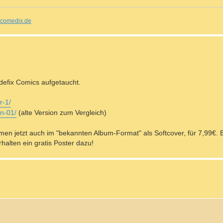
comedix.de
defix Comics aufgetaucht.
r-1/
n-01/
(alte Version zum Vergleich)
men jetzt auch im "bekannten Album-Format" als Softcover, für 7,99€.
rhalten ein gratis Poster dazu!