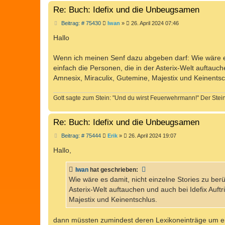
Re: Buch: Idefix und die Unbeugsamen
B
Beitrag: # 75430
Iwan
»
26. April 2024 07:46
e
i
Hallo
t
r
a
Wenn ich meinen Senf dazu abgeben darf: Wie wäre es 
g
einfach die Personen, die in der Asterix-Welt auftauc
Amnesix, Miraculix, Gutemine, Majestix und Keinentsc
Gott sagte zum Stein: "Und du wirst Feuerwehrmann!" Der Stein 
Re: Buch: Idefix und die Unbeugsamen
B
Beitrag: # 75444
Erik
»
26. April 2024 19:07
e
i
Hallo,
t
r
a
Iwan
hat geschrieben:
g
Wie wäre es damit, nicht einzelne Stories zu berü
Asterix-Welt auftauchen und auch bei Idefix Auf
Majestix und Keinentschlus.
dann müssten zumindest deren Lexikoneinträge um ein