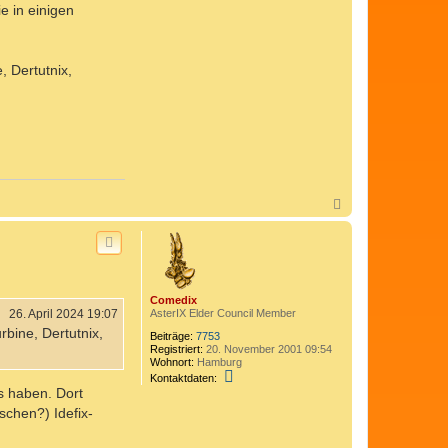
e in einigen
 Dertutnix,
N
a
c
h
o
b
e
Comedix
n
26. April 2024 19:07
AsterIX Elder Council Member
bine, Dertutnix,
Beiträge:
7753
Registriert:
20. November 2001 09:54
Wohnort:
Hamburg
K
Kontaktdaten:
o
is haben. Dort
n
schen?) Idefix-
t
a
k