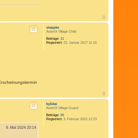
t
d
a
t
N
e
a
n
v
c
steppke
o
h
AsterIX Village Child
n
o
C
Beiträge:
31
b
o
Registriert:
22. Januar 2017 11:16
e
m
n
e
d
i
x
 Erscheinungstermin
N
a
c
kyôdai
h
AsterIX Village Guard
o
Beiträge:
96
b
Registriert:
3. Februar 2022 12:23
e
n
6. Mai 2024 20:14