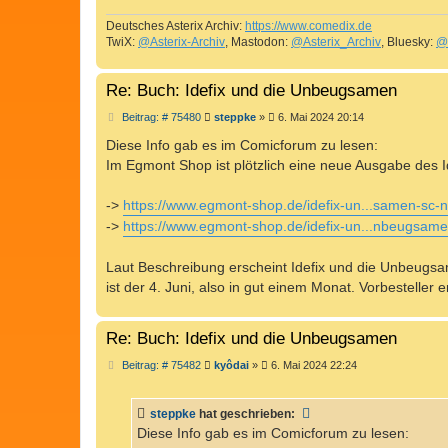
Deutsches Asterix Archiv:
https://www.comedix.de
TwiX:
@Asterix-Archiv
, Mastodon:
@Asterix_Archiv
, Bluesky:
@
Re: Buch: Idefix und die Unbeugsamen
B
Beitrag: # 75480
steppke
»
6. Mai 2024 20:14
e
i
Diese Info gab es im Comicforum zu lesen:
t
Im Egmont Shop ist plötzlich eine neue Ausgabe des I
r
a
g
->
https://www.egmont-shop.de/idefix-un...samen-sc-n
->
https://www.egmont-shop.de/idefix-un...nbeugsame
Laut Beschreibung erscheint Idefix und die Unbeugsa
ist der 4. Juni, also in gut einem Monat. Vorbesteller e
Re: Buch: Idefix und die Unbeugsamen
B
Beitrag: # 75482
kyôdai
»
6. Mai 2024 22:24
e
i
t
steppke
hat geschrieben:
r
a
Diese Info gab es im Comicforum zu lesen:
g