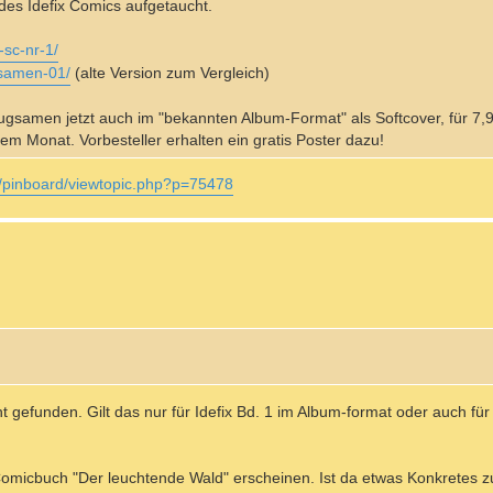
des Idefix Comics aufgetaucht.
-sc-nr-1/
gsamen-01/
(alte Version zum Vergleich)
ugsamen jetzt auch im "bekannten Album-Format" als Softcover, für 7,
inem Monat. Vorbesteller erhalten ein gratis Poster dazu!
/pinboard/viewtopic.php?p=75478
t gefunden. Gilt das nur für Idefix Bd. 1 im Album-format oder auch fü
x-Comicbuch "Der leuchtende Wald" erscheinen. Ist da etwas Konkretes 