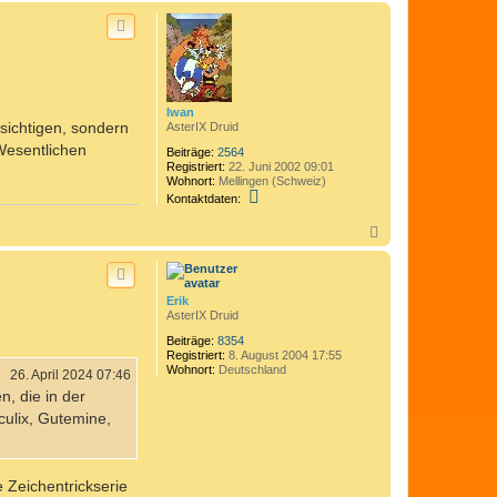
c
h
o
b
e
n
Iwan
sichtigen, sondern
AsterIX Druid
 Wesentlichen
Beiträge:
2564
Registriert:
22. Juni 2002 09:01
Wohnort:
Mellingen (Schweiz)
K
Kontaktdaten:
o
n
N
t
a
a
c
k
h
t
o
d
Erik
b
a
AsterIX Druid
t
e
e
n
Beiträge:
8354
n
Registriert:
8. August 2004 17:55
v
Wohnort:
Deutschland
26. April 2024 07:46
o
n, die in der
n
I
culix, Gutemine,
w
a
n
 Zeichentrickserie