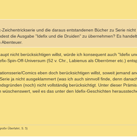
Zeichentrickserie und die daraus entstandenen Bücher zu Serie nicht i
dest die Ausgabe "Idefix und die Druiden" zu übernehmen? Es handelt 
 Abenteuer.
upt nicht berücksichtigen willst, würde ich konsequent auch "Idefix und
fix-Spin-Off-Universum (52 v. Chr., Labienus als Oberrömer etc.) entsp
mationsserie/Comics eben doch berücksichtigen willst, soweit jemand an
ff-Serie ja nicht ausgeklammert (was ich auch sinnvoll finde, denn danac
dsgründen (noch) nicht vollständig berücksichtigt. Unter dieser Prämi
ch wüschenswert, weil es das unter den Idefix-Geschichten herausstech
große Überfahrt
, S. 5)