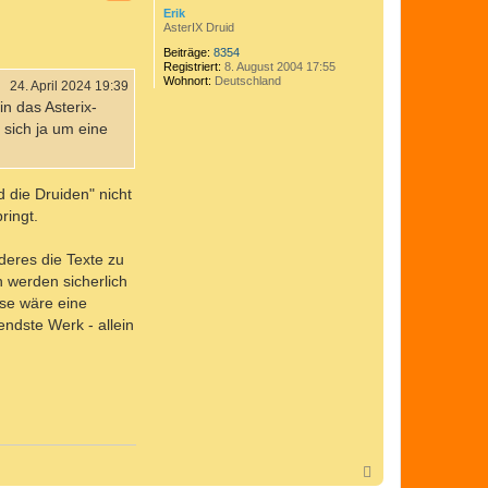
o
o
Erik
b
m
AsterIX Druid
e
e
n
d
Beiträge:
8354
i
Registriert:
8. August 2004 17:55
x
Wohnort:
Deutschland
24. April 2024 19:39
n das Asterix-
sich ja um eine
 die Druiden" nicht
ringt.
deres die Texte zu
h werden sicherlich
sse wäre eine
endste Werk - allein
N
a