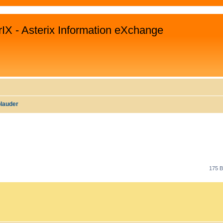
rIX - Asterix Information eXchange
plauder
E
RWEITERTE SUCHE
175 B