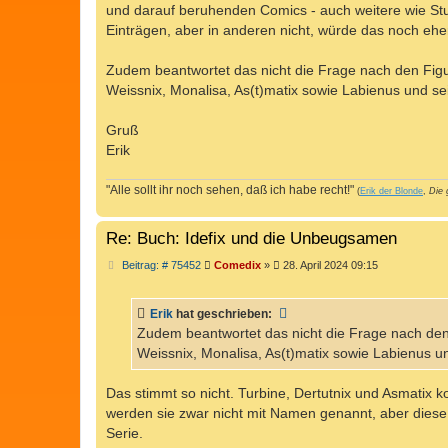
und darauf beruhenden Comics - auch weitere wie Stupi
Einträgen, aber in anderen nicht, würde das noch eher
Zudem beantwortet das nicht die Frage nach den Figu
Weissnix, Monalisa, As(t)matix sowie Labienus und s
Gruß
Erik
"Alle sollt ihr noch sehen, daß ich habe recht!"
(
Erik der Blonde
,
Die 
Re: Buch: Idefix und die Unbeugsamen
B
Beitrag: # 75452
Comedix
»
28. April 2024 09:15
e
i
t
Erik
hat geschrieben:
r
a
Zudem beantwortet das nicht die Frage nach den
g
Weissnix, Monalisa, As(t)matix sowie Labienus u
Das stimmt so nicht. Turbine, Dertutnix und Asmatix ko
werden sie zwar nicht mit Namen genannt, aber diese s
Serie.