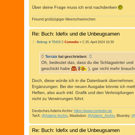
Über deine Frage muss ich erst nachdenken
Freund großzügiger Meerschweinchen
Re: Buch: Idefix und die Unbeugsamen
B
Beitrag: # 75419
Comedix
»
25. April 2024 10:30
e
i
t
Terraix
hat geschrieben:
r
a
Oh, bedeutet das, dass du die Schlagwörter und
g
geschickt habe
), gar nicht mehr brauch
Doch, diese würde ich in die Datenbank übernehmen. I
Ergänzungen. Bei der neuen Ausgabe könnte ich metho
Heften, also auch inkl. Grafik und den Verknüpfungen 
nicht zu Verwirrungen führt.
Deutsches Asterix Archiv:
https://www.comedix.de
TwiX:
@Asterix-Archiv
, Mastodon:
@Asterix_Archiv
, Bluesky:
@
Re: Buch: Idefix und die Unbeugsamen