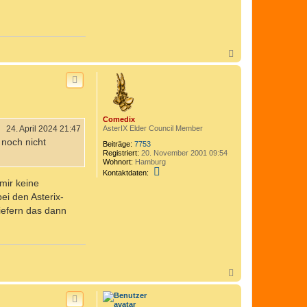
N
a
c
h
o
b
e
Comedix
n
24. April 2024 21:47
AsterIX Elder Council Member
 noch nicht
Beiträge:
7753
Registriert:
20. November 2001 09:54
Wohnort:
Hamburg
K
Kontaktdaten:
o
mir keine
n
i den Asterix-
t
a
wiefern das dann
k
t
d
a
t
e
n
N
v
a
o
c
n
h
C