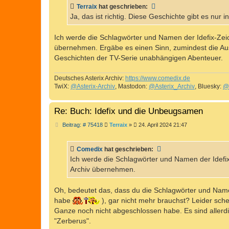
t
Terraix
hat geschrieben:
r
a
Ja, das ist richtig. Diese Geschichte gibt es nur 
g
Ich werde die Schlagwörter und Namen der Idefix-Zeic
übernehmen. Ergäbe es einen Sinn, zumindest die Aus
Geschichten der TV-Serie unabhängigen Abenteuer.
Deutsches Asterix Archiv:
https://www.comedix.de
TwiX:
@Asterix-Archiv
, Mastodon:
@Asterix_Archiv
, Bluesky:
@
Re: Buch: Idefix und die Unbeugsamen
B
Beitrag: # 75418
Terraix
»
24. April 2024 21:47
e
i
t
Comedix
hat geschrieben:
r
a
Ich werde die Schlagwörter und Namen der Idefix-
g
Archiv übernehmen.
Oh, bedeutet das, dass du die Schlagwörter und Name
habe
), gar nicht mehr brauchst? Leider sche
Ganze noch nicht abgeschlossen habe. Es sind allerdi
"Zerberus".