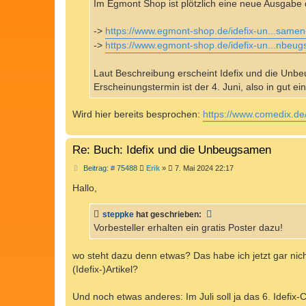
Im Egmont Shop ist plötzlich eine neue Ausgabe 
->
https://www.egmont-shop.de/idefix-un...samen
->
https://www.egmont-shop.de/idefix-un...nbeu
Laut Beschreibung erscheint Idefix und die Unbe
Erscheinungstermin ist der 4. Juni, also in gut e
Wird hier bereits besprochen:
https://www.comedix.de
Re: Buch: Idefix und die Unbeugsamen
B
Beitrag: # 75488
Erik
»
7. Mai 2024 22:17
e
i
Hallo,
t
r
a
steppke
hat geschrieben:
g
Vorbesteller erhalten ein gratis Poster dazu!
wo steht dazu denn etwas? Das habe ich jetzt gar nich
(Idefix-)Artikel?
Und noch etwas anderes: Im Juli soll ja das 6. Idefi