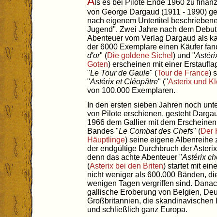
A
ls es bei Pilote Ende 1960 zu finan
von George Dargaud (1911 - 1990) ge
nach eigenem Untertitel beschriebene 
Jugend". Zwei Jahre nach dem Debut i
Abenteuer vom Verlag Dargaud als ka
der 6000 Exemplare einen Käufer fan
d'or
" (
Die goldene Sichel
) und "
Astéri
Goten
) erscheinen mit einer Erstaufl
"
Le Tour de Gaule
" (
Tour de France
) 
"
Astérix et Cléopâtre
" ("
Asterix und K
von 100.000 Exemplaren.
In den ersten sieben Jahren noch un
von Pilote erschienen, gesteht Darga
1966 dem Gallier mit dem Erscheinen
Bandes "
Le Combat des Chefs
" (
Der 
Häuptlinge
) seine eigene Albenreihe z
der endgültige Durchbruch der Asterix-
denn das achte Abenteuer "
Astérix ch
(
Asterix bei den Briten
) startet mit ei
nicht weniger als 600.000 Bänden, di
wenigen Tagen vergriffen sind. Danach
gallische Eroberung von Belgien, Deu
Großbritannien, die skandinavischen L
und schließlich ganz Europa.