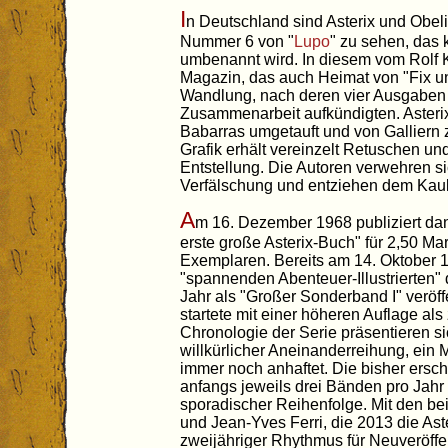
I
n Deutschland sind Asterix und Obeli
Nummer 6 von "
Lupo
" zu sehen, das 
umbenannt wird. In diesem vom Rolf
Magazin, das auch Heimat von "Fix und 
Wandlung, nach deren vier Ausgaben
Zusammenarbeit aufkündigten. Asteri
Babarras umgetauft und von Galliern 
Grafik erhält vereinzelt Retuschen und
Entstellung. Die Autoren verwehren si
Verfälschung und entziehen dem Kau
A
m 16. Dezember 1968 publiziert dan
erste große Asterix-Buch" für 2,50 Ma
Exemplaren. Bereits am 14. Oktober 
"spannenden Abenteuer-Illustrierten" 
Jahr als "Großer Sonderband I" veröff
startete mit einer höheren Auflage als
Chronologie der Serie präsentieren si
willkürlicher Aneinanderreihung, ein 
immer noch anhaftet. Die bisher ers
anfangs jeweils drei Bänden pro Jahr 
sporadischer Reihenfolge. Mit den b
und Jean-Yves Ferri, die 2013 die Ast
zweijähriger Rhythmus für Neuveröffe