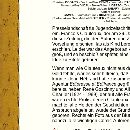
Christian
GODARD
- Zeichner/Max
DENIS
- Journalist/
CA
Illustrator/Guy
VIDAL
- Texter/Albert
UDERZO
- Zei
Zeichner/Jean
TABARY
- Zeich
Untere Reihe:
GAMBU
- Journalist/Frank
DOMINIQUE
- Journal
Chefredakteur/Jean-Michel
CHARLIER
- Chefredakteur/M
- Zeichner
Presselandschaft für Jugendzeitschri
ein. Francois Clauteaux, der am 29. 
dieser Zeitung, die den Autoren und Z
Vorsehung erschien, las als Kind bere
erschien. Leider war das Angebot an k
groß, und so beschloß er später, ein
Idee zu Pilote geboren.
Wenn man wie Clauteaux nicht aus de
Geld fehlte, war es sehr hilfreich, da
konnte. Jean Hébrand hatte zusamme
Agentur
Edipresse et Edifrance
gegrün
bereits, neben René Goscinny und Al
Charlier (1924 - 1989), der auf alle F
waren echte Profis, denen Clauteaux 
machte: alle Helden der Geschichten
Anspruch abgeleitet, wurde der Grund
geboren. Rechts ein Foto aus der Blüt
nahezu alle wichtigen Comic-Autoren