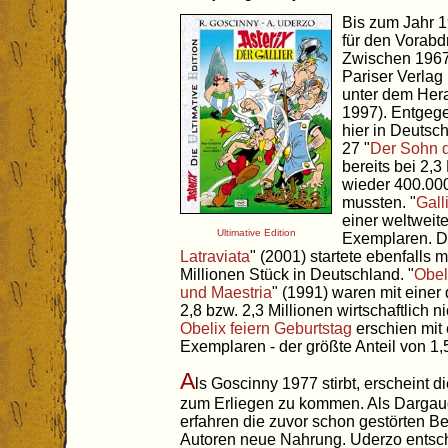
Bis zum Jahr 1
für den Vorabd
Zwischen 1967
Pariser Verlag
unter dem Hera
1997). Entgege
hier in Deutsch
27 "
Der Sohn d
bereits bei 2,
wieder 400.00
mussten. "
Gall
einer weltweite
Ultimative Edition
Exemplaren. D
Latraviata
" (2001) startete ebenfalls 
Millionen Stück in Deutschland. "
Obel
und Maestria
" (1991) waren mit einer
2,8 bzw. 2,3 Millionen wirtschaftlich n
Obelix feiern Geburtstag
erschien mit 
Exemplaren - der größte Anteil von 1,
A
ls Goscinny 1977 stirbt, erscheint di
zum Erliegen zu kommen. Als Dargau
erfahren die zuvor schon gestörten 
Autoren neue Nahrung. Uderzo entsch