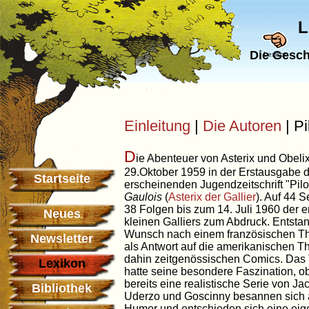
L
Die Gesch
Lexikon
Einleitung
|
Die Autoren
| Pi
D
ie Abenteuer von Asterix und Obel
29.Oktober 1959 in der Erstausgabe d
Startseite
erscheinenden Jugendzeitschrift "Pilo
Gaulois
(
Asterix der Gallier
). Auf 44 S
38 Folgen bis zum 14. Juli 1960 der ers
Neues
kleinen Galliers zum Abdruck. Entstan
Wunsch nach einem französischen T
Newsletter
als Antwort auf die amerikanischen T
dahin zeitgenössischen Comics. Das
Lexikon
hatte seine besondere Faszination, o
bereits eine realistische Serie von Ja
Bibliothek
Uderzo und Goscinny besannen sich a
Humor und entschieden sich eine eige