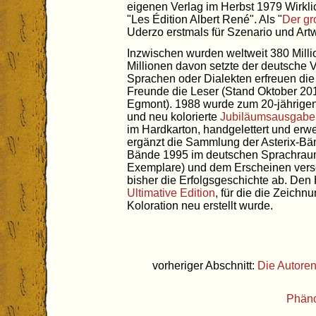
eigenen Verlag im Herbst 1979 Wirkli
"Les Édition Albert René". Als "
Der g
Uderzo erstmals für Szenario und Artw
Inzwischen wurden weltweit 380 Millio
Millionen davon setzte der deutsche V
Sprachen oder Dialekten erfreuen die
Freunde die Leser (Stand Oktober 201
Egmont). 1988 wurde zum 20-jährigen
und neu kolorierte
Jubiläumsausgabe
im Hardkarton, handgelettert und erwei
ergänzt die Sammlung der Asterix-Bän
Bände 1995 im deutschen Sprachraum 
Exemplare) und dem Erscheinen ver
bisher die Erfolgsgeschichte ab. Den 
Ultimative Edition
, für die die Zeich
Koloration neu erstellt wurde.
vorheriger Abschnitt:
Die Autore
Phän