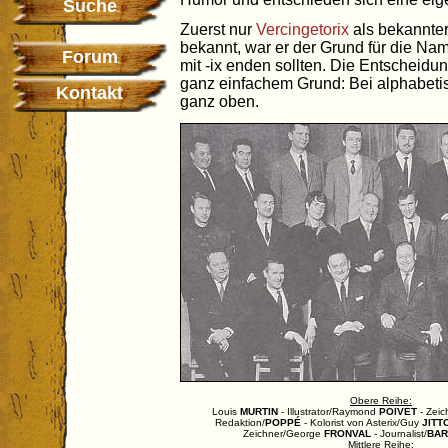
Suche
Zuerst nur
Vercingetorix
als bekannter
bekannt, war er der Grund für die Nam
Forum
mit -ix enden sollten. Die Entscheidun
ganz einfachem Grund: Bei alphabetis
Kontakt
ganz oben.
Obere Reihe:
Louis
MURTIN
- Illustrator/Raymond
POIVET
- Zeic
Redaktion/
POPPÉ
- Kolorist von Asterix/Guy
JITT
Zeichner/George
FRONVAL
- Journalist/
BAR
Mittlere Reihe: