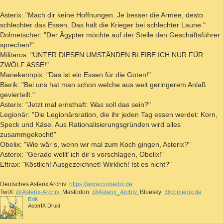
Asterix: "Mach dir keine Hoffnungen. Je besser die Armee, desto
schlechter das Essen. Das hält die Krieger bei schlechter Laune."
Dolmetscher: "Der Ägypter möchte auf der Stelle den Geschäftsführer
sprechen!"
Militaros: "UNTER DIESEN UMSTÄNDEN BLEIBE ICH NUR FÜR
ZWÖLF ASSE!"
Manekennpix: "Das ist ein Essen für die Goten!"
Bierik: "Bei uns hat man schon welche aus weit geringerem Anlaß
gevierteilt."
Asterix: "Jetzt mal ernsthaft: Was soll das sein?"
Legionär: "Die Legionärsration, die ihr jeden Tag essen werdet: Korn,
Speck und Käse. Aus Rationalisierungsgründen wird alles
zusammgekocht!"
Obelix: "Wie wär’s, wenn wir mal zum Koch gingen, Asterix?"
Asterix: "Gerade wollt’ ich dir’s vorschlagen, Obelix!"
Eftrax: "Köstlich! Ausgezeichnet! Wirklich! Ist es nicht?"
Deutsches Asterix Archiv:
https://www.comedix.de
TwiX:
@Asterix-Archiv
, Mastodon:
@Asterix_Archiv
, Bluesky:
@comedix.de
Erik
AsterIX Druid