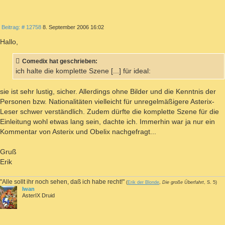
ZITIEREN
Beitrag
Beitrag: # 12758
8. September 2006 16:02
Hallo,
Comedix hat geschrieben:
ich halte die komplette Szene [...] für ideal:
sie ist sehr lustig, sicher. Allerdings ohne Bilder und die Kenntnis der
Personen bzw. Nationalitäten vielleicht für unregelmäßigere Asterix-
Leser schwer verständlich. Zudem dürfte die komplette Szene für die
Einleitung wohl etwas lang sein, dachte ich. Immerhin war ja nur ein
Kommentar von Asterix und Obelix nachgefragt...
Gruß
Erik
"Alle sollt ihr noch sehen, daß ich habe recht!"
(
Erik der Blonde
,
Die große Überfahrt
, S. 5)
Iwan
AsterIX Druid