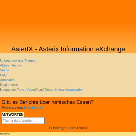
AsterIX - Asterix Information eXchange
Unbeantwortete Themen
Aktive Themen
Suche
FAQ
Anmelden
Registrieren
Hauptseite
Forum
AsterIX auf Deutsch
Asterixgeplauder
Suche
Gibt es Berichte über römisches Essen?
Moderatoren:
Erik
,
Maulaf
ANTWORTEN
SUCHE
ERWEITERTE
SUCHE
14 Beiträge • Seite
1
von
1
Verena