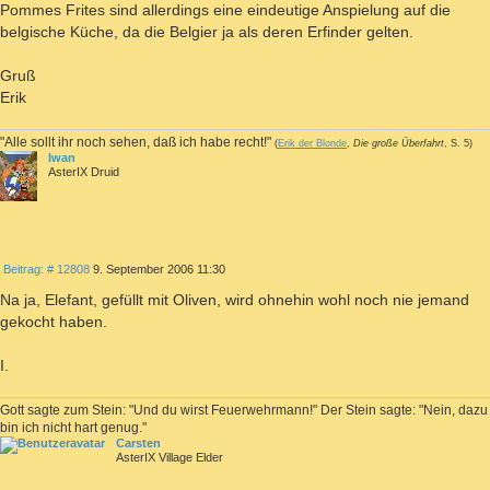
Pommes Frites sind allerdings eine eindeutige Anspielung auf die
belgische Küche, da die Belgier ja als deren Erfinder gelten.
Gruß
Erik
"Alle sollt ihr noch sehen, daß ich habe recht!"
(
Erik der Blonde
,
Die große Überfahrt
, S. 5)
Iwan
AsterIX Druid
ZITIEREN
Beitrag
Beitrag: # 12808
9. September 2006 11:30
Na ja, Elefant, gefüllt mit Oliven, wird ohnehin wohl noch nie jemand
gekocht haben.
I.
Gott sagte zum Stein: "Und du wirst Feuerwehrmann!" Der Stein sagte: "Nein, dazu
bin ich nicht hart genug."
Carsten
AsterIX Village Elder