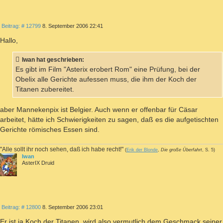
ZITIEREN
Beitrag
Beitrag: # 12799
8. September 2006 22:41
Hallo,
Iwan hat geschrieben:
Es gibt im Film "Asterix erobert Rom" eine Prüfung, bei der
Obelix alle Gerichte aufessen muss, die ihm der Koch der
Titanen zubereitet.
aber Mannekenpix ist Belgier. Auch wenn er offenbar für Cäsar
arbeitet, hätte ich Schwierigkeiten zu sagen, daß es die aufgetischten
Gerichte römisches Essen sind.
"Alle sollt ihr noch sehen, daß ich habe recht!"
(
Erik der Blonde
,
Die große Überfahrt
, S. 5)
Iwan
AsterIX Druid
ZITIEREN
Beitrag
Beitrag: # 12800
8. September 2006 23:01
Er ist ja Koch der Titanen, wird also vermutlich dem Geschmack seiner