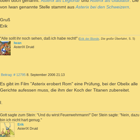
oben doch genannt:
Asterix als Legionär
und
Asterix als Gladiator
. Die
von Iwan genannte Stelle stammt aus
Asterix bei den Schweizern
.
Gruß
Erik
"Alle sollt ihr noch sehen, daß ich habe recht!"
(
Erik der Blonde
,
Die große Überfahrt
, S. 5)
Iwan
AsterIX Druid
ZITIEREN
Beitrag
Beitrag: # 12795
8. September 2006 21:13
Es gibt im Film "Asterix erobert Rom" eine Prüfung, bei der Obelix alle
Gerichte aufessen muss, die ihm der Koch der Titanen zubereitet.
I.
Gott sagte zum Stein: "Und du wirst Feuerwehrmann!" Der Stein sagte: "Nein, dazu
bin ich nicht hart genug."
Erik
AsterIX Druid