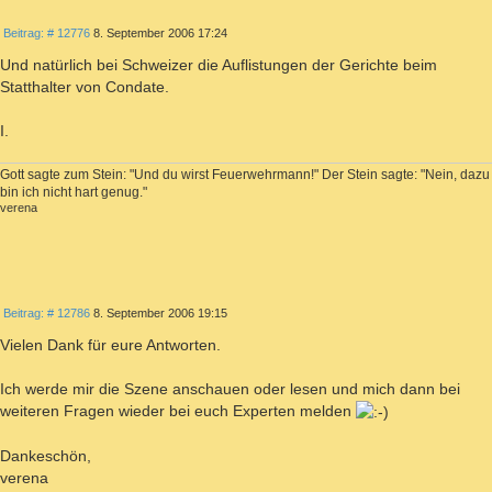
ZITIEREN
Beitrag
Beitrag: # 12776
8. September 2006 17:24
Und natürlich bei Schweizer die Auflistungen der Gerichte beim
Statthalter von Condate.
I.
Gott sagte zum Stein: "Und du wirst Feuerwehrmann!" Der Stein sagte: "Nein, dazu
bin ich nicht hart genug."
verena
ZITIEREN
Beitrag
Beitrag: # 12786
8. September 2006 19:15
Vielen Dank für eure Antworten.
Ich werde mir die Szene anschauen oder lesen und mich dann bei
weiteren Fragen wieder bei euch Experten melden
Dankeschön,
verena