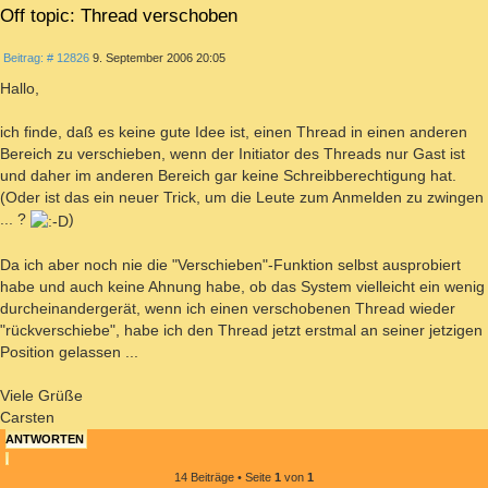
Off topic: Thread verschoben
ZITIEREN
Beitrag
Beitrag: # 12826
9. September 2006 20:05
Hallo,
ich finde, daß es keine gute Idee ist, einen Thread in einen anderen
Bereich zu verschieben, wenn der Initiator des Threads nur Gast ist
und daher im anderen Bereich gar keine Schreibberechtigung hat.
(Oder ist das ein neuer Trick, um die Leute zum Anmelden zu zwingen
... ?
)
Da ich aber noch nie die "Verschieben"-Funktion selbst ausprobiert
habe und auch keine Ahnung habe, ob das System vielleicht ein wenig
durcheinandergerät, wenn ich einen verschobenen Thread wieder
"rückverschiebe", habe ich den Thread jetzt erstmal an seiner jetzigen
Position gelassen ...
Viele Grüße
Carsten
ANTWORTEN
14 Beiträge • Seite
1
von
1