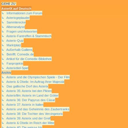
GEHE ZU
AsterIX auf Deutsch
↳ Informationen zum Forum
↳ Asterixgeplauder
↳ Sammlerecke
↳ Albenanalyse
↳ Fragen und Antworten
↳ Asterix-Fantreffen & Stammtisch
↳ Asterix-Quiz
↳ Marktplatz
↳ Außerhalb Galliens
↳ Betrifft: Comedix.de
↳ Artikel für die Comedix-Bibliothek
↳ Fanprojekte
↳ Asterixtitel-Spiel
Archiv
↳ Asterix und die Olympischen Spiele - Der Film
↳ Asterix & Obelix: Im Auftrag Ihrer Majestät
↳ Das gallische Dorf des Asterix
↳ Asterix 35: Asterix bei den Pikten
↳ Asterixfilm: Asterix im Land der Götter
↳ Asterix 36: Der Papyrus des Cäsar
↳ Asterix 37: Asterix in Italien
↳ Asterix und das Geheimnis des Zaubertranks
↳ Asterix 38: Die Tochter des Vercingetorix
↳ Asterix 39: Asterix und der Greif
↳ Asterix & Obelix im Reich der Mitte
↳ Asterix 40: Die weisse Iris