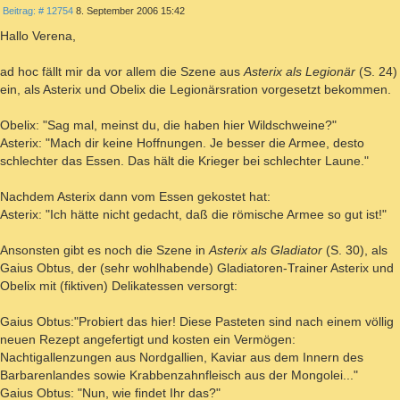
Beitrag
Beitrag: # 12754
8. September 2006 15:42
Hallo Verena,
ad hoc fällt mir da vor allem die Szene aus
Asterix als Legionär
(S. 24)
ein, als Asterix und Obelix die Legionärsration vorgesetzt bekommen.
Obelix: "Sag mal, meinst du, die haben hier Wildschweine?"
Asterix: "Mach dir keine Hoffnungen. Je besser die Armee, desto
schlechter das Essen. Das hält die Krieger bei schlechter Laune."
Nachdem Asterix dann vom Essen gekostet hat:
Asterix: "Ich hätte nicht gedacht, daß die römische Armee so gut ist!"
Ansonsten gibt es noch die Szene in
Asterix als Gladiator
(S. 30), als
Gaius Obtus, der (sehr wohlhabende) Gladiatoren-Trainer Asterix und
Obelix mit (fiktiven) Delikatessen versorgt:
Gaius Obtus:"Probiert das hier! Diese Pasteten sind nach einem völlig
neuen Rezept angefertigt und kosten ein Vermögen:
Nachtigallenzungen aus Nordgallien, Kaviar aus dem Innern des
Barbarenlandes sowie Krabbenzahnfleisch aus der Mongolei..."
Gaius Obtus: "Nun, wie findet Ihr das?"