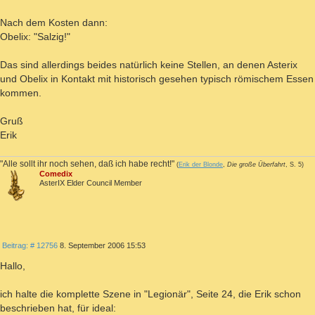
Nach dem Kosten dann:
Obelix: "Salzig!"
Das sind allerdings beides natürlich keine Stellen, an denen Asterix
und Obelix in Kontakt mit historisch gesehen typisch römischem Essen
kommen.
Gruß
Erik
"Alle sollt ihr noch sehen, daß ich habe recht!"
(
Erik der Blonde
,
Die große Überfahrt
, S. 5)
Comedix
AsterIX Elder Council Member
ZITIEREN
Beitrag
Beitrag: # 12756
8. September 2006 15:53
Hallo,
ich halte die komplette Szene in "Legionär", Seite 24, die Erik schon
beschrieben hat, für ideal: