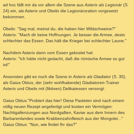
a
ad hoc fällt mir da vor allem die Szene aus
Asterix als Legionär
(S.
g
24) ein, als Asterix und Obelix die Legionärsration vorgesetzt
bekommen.
Obelix: "Sag mal, meinst du, die haben hier Wildschweine?"
Asterix: "Mach dir keine Hoffnungen. Je besser die Armee, desto
schlechter das Essen. Das hält die Krieger bei schlechter Laune."
Nachdem Asterix dann vom Essen gekostet hat:
Asterix: "Ich hätte nicht gedacht, daß die römische Armee so gut
ist!"
Ansonsten gibt es noch die Szene in
Asterix als Gladiator
(S. 30),
als Gaius Obtus, der (sehr wohlhabende) Gladiatoren-Trainer
Asterix und Obelix mit (fiktiven) Delikatessen versorgt:
Gaius Obtus:"Probiert das hier! Diese Pasteten sind nach einem
völlig neuen Rezept angefertigt und kosten ein Vermögen:
Nachtigallenzungen aus Nordgallien, Kaviar aus dem Innern des
Barbarenlandes sowie Krabbenzahnfleisch aus der Mongolei..."
Gaius Obtus: "Nun, wie findet Ihr das?"