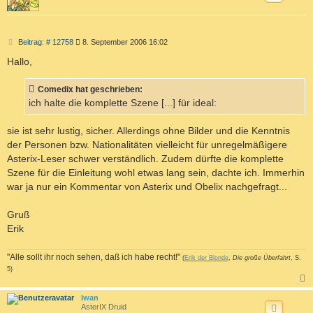
B
Beitrag: # 12758
8. September 2006 16:02
e
i
Hallo,
t
r
a
Comedix hat geschrieben:
g
ich halte die komplette Szene [...] für ideal:
sie ist sehr lustig, sicher. Allerdings ohne Bilder und die Kenntnis
der Personen bzw. Nationalitäten vielleicht für unregelmäßigere
Asterix-Leser schwer verständlich. Zudem dürfte die komplette
Szene für die Einleitung wohl etwas lang sein, dachte ich. Immerhin
war ja nur ein Kommentar von Asterix und Obelix nachgefragt...
Gruß
Erik
"Alle sollt ihr noch sehen, daß ich habe recht!"
(
Erik der Blonde
,
Die große Überfahrt
, S.
5)
c
Iwan
AsterIX Druid