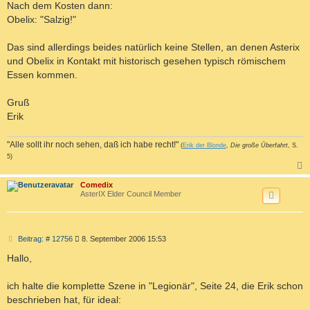
Nach dem Kosten dann:
Obelix: "Salzig!"
Das sind allerdings beides natürlich keine Stellen, an denen Asterix
und Obelix in Kontakt mit historisch gesehen typisch römischem
Essen kommen.
Gruß
Erik
"Alle sollt ihr noch sehen, daß ich habe recht!"
(
Erik der Blonde
,
Die große Überfahrt
, S.
5)
c
Comedix
AsterIX Elder Council Member
B
Beitrag: # 12756
8. September 2006 15:53
e
i
Hallo,
t
r
a
ich halte die komplette Szene in "Legionär", Seite 24, die Erik schon
g
beschrieben hat, für ideal: