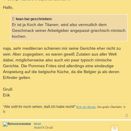
e
i
Hallo,
t
r
a
Iwan hat geschrieben:
g
Er ist ja Koch der Titanen, wird also vermutlich dem
Geschmack seiner Arbeitgeber angepasst griechisch-römisch
kochen.
naja, sehr mediterran schienen mir seine Gerichte eher nicht zu
sein. Aber zugegeben, es waren gewiß Zutaten aus aller Welt
dabei, möglicherweise also auch ein paar typisch römische
Gerichte. Die Pommes Frites sind allerdings eine eindeutige
Anspielung auf die belgische Küche, da die Belgier ja als deren
Erfinder gelten.
Gruß
Erik
"Alle sollt ihr noch sehen, daß ich habe recht!"
(
Erik der Blonde
,
Die große Überfahrt
, S.
5)
c
Iwan
AsterIX Druid