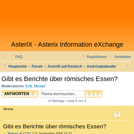
AsterIX - Asterix Information eXchange
FAQ
Registrieren
Anmelden
S
Hauptseite
Forum
AsterIX auf Deutsch
Asterixgeplauder
u
Gibt es Berichte über römisches Essen?
c
Moderatoren:
Erik
,
Maulaf
h
SUCHE
ERWEITERTE SU
ANTWORTEN
e
14 Beiträge • Seite
1
von
1
Verena
Gibt es Berichte über römisches Essen?
B
Beitrag: # 12751
8. September 2006 14:22