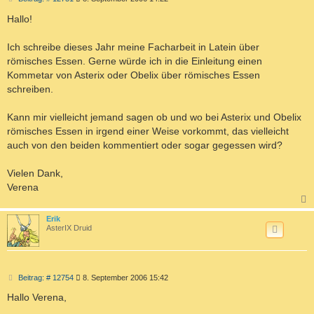
e
i
Hallo!
t
r
a
Ich schreibe dieses Jahr meine Facharbeit in Latein über
g
römisches Essen. Gerne würde ich in die Einleitung einen
Kommetar von Asterix oder Obelix über römisches Essen
schreiben.
Kann mir vielleicht jemand sagen ob und wo bei Asterix und Obelix
römisches Essen in irgend einer Weise vorkommt, das vielleicht
auch von den beiden kommentiert oder sogar gegessen wird?
Vielen Dank,
Verena
c
Erik
AsterIX Druid
B
Beitrag: # 12754
8. September 2006 15:42
e
i
Hallo Verena,
t
r