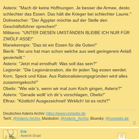
Asterix: "Mach dir keine Hoffnungen. Je besser die Armee, desto
schlechter das Essen. Das hält die Krieger bei schlechter Laune."
Dolmetscher: "Der Ägypter möchte auf der Stelle den
Geschäftsführer sprechen!"
Militaros: "UNTER DIESEN UMSTÄNDEN BLEIBE ICH NUR FÜR
ZWÖLF ASSE!"
Manekennpix: "Das ist ein Essen für die Goten!"
Bierik: "Bei uns hat man schon welche aus weit geringerem Anlaß
gevierteilt."
Asterix: "Jetzt mal ernsthaft: Was soll das sein?"
Legionär: "Die Legionärsration, die ihr jeden Tag essen werdet:
Korn, Speck und Käse. Aus Rationalisierungsgründen wird alles
zusammgekocht!"
Obelix: "Wie wär’s, wenn wir mal zum Koch gingen, Asterix?"
Asterix: "Gerade wollt’ ich dir’s vorschlagen, Obelix!"
Eftrax: "Köstlich! Ausgezeichnet! Wirklich! Ist es nicht?"
Deutsches Asterix Archiv:
https://www.comedix.de
TwiX:
@Asterix-Archiv
, Mastodon:
@Asterix_Archiv
, Bluesky:
@comedix.de
c
Erik
AsterIX Druid