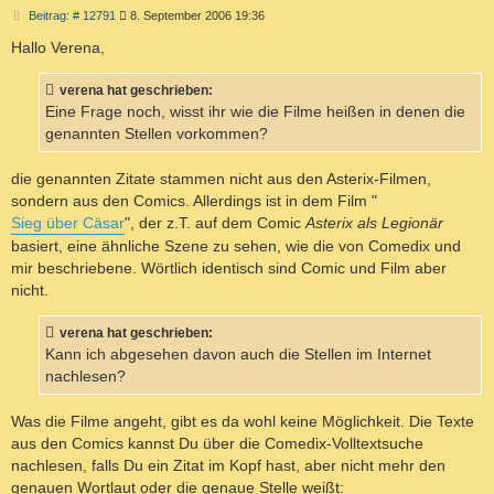
B
Beitrag: # 12791
8. September 2006 19:36
e
i
Hallo Verena,
t
r
a
verena hat geschrieben:
g
Eine Frage noch, wisst ihr wie die Filme heißen in denen die
genannten Stellen vorkommen?
die genannten Zitate stammen nicht aus den Asterix-Filmen,
sondern aus den Comics. Allerdings ist in dem Film "
Sieg über Cäsar
", der z.T. auf dem Comic
Asterix als Legionär
basiert, eine ähnliche Szene zu sehen, wie die von Comedix und
mir beschriebene. Wörtlich identisch sind Comic und Film aber
nicht.
verena hat geschrieben:
Kann ich abgesehen davon auch die Stellen im Internet
nachlesen?
Was die Filme angeht, gibt es da wohl keine Möglichkeit. Die Texte
aus den Comics kannst Du über die Comedix-Volltextsuche
nachlesen, falls Du ein Zitat im Kopf hast, aber nicht mehr den
genauen Wortlaut oder die genaue Stelle weißt: