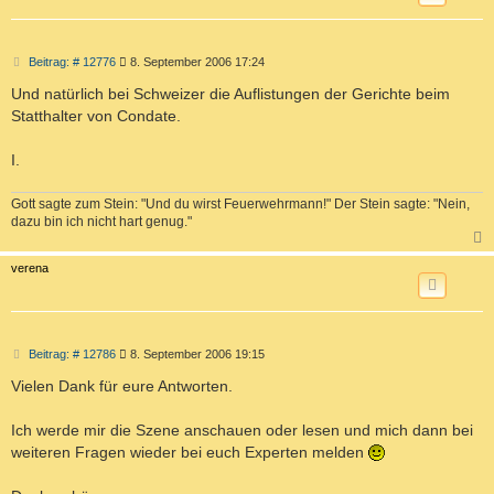
B
Beitrag: # 12776
8. September 2006 17:24
e
i
Und natürlich bei Schweizer die Auflistungen der Gerichte beim
t
Statthalter von Condate.
r
a
g
I.
Gott sagte zum Stein: "Und du wirst Feuerwehrmann!" Der Stein sagte: "Nein,
dazu bin ich nicht hart genug."
c
verena
B
Beitrag: # 12786
8. September 2006 19:15
e
i
Vielen Dank für eure Antworten.
t
r
a
Ich werde mir die Szene anschauen oder lesen und mich dann bei
g
weiteren Fragen wieder bei euch Experten melden