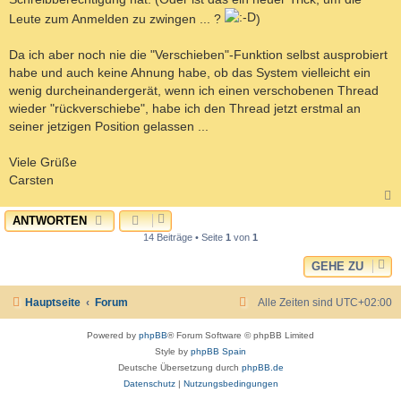
Leute zum Anmelden zu zwingen ... ?
)
Da ich aber noch nie die "Verschieben"-Funktion selbst ausprobiert
habe und auch keine Ahnung habe, ob das System vielleicht ein
wenig durcheinandergerät, wenn ich einen verschobenen Thread
wieder "rückverschiebe", habe ich den Thread jetzt erstmal an
seiner jetzigen Position gelassen ...
Viele Grüße
Carsten
ANTWORTEN
c
14 Beiträge • Seite
1
von
1
GEHE ZU
Hauptseite
Forum
Alle Zeiten sind
UTC+02:00
Powered by
phpBB
® Forum Software © phpBB Limited
Style by
phpBB Spain
Deutsche Übersetzung durch
phpBB.de
Datenschutz
|
Nutzungsbedingungen