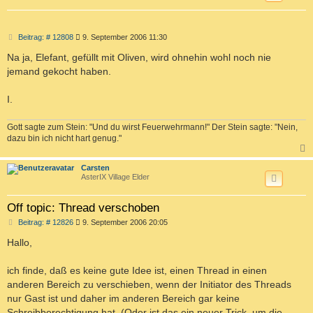
B
Beitrag: # 12808
9. September 2006 11:30
e
i
Na ja, Elefant, gefüllt mit Oliven, wird ohnehin wohl noch nie
t
jemand gekocht haben.
r
a
g
I.
Gott sagte zum Stein: "Und du wirst Feuerwehrmann!" Der Stein sagte: "Nein,
dazu bin ich nicht hart genug."
c
Carsten
AsterIX Village Elder
Off topic: Thread verschoben
B
Beitrag: # 12826
9. September 2006 20:05
e
i
Hallo,
t
r
a
ich finde, daß es keine gute Idee ist, einen Thread in einen
g
anderen Bereich zu verschieben, wenn der Initiator des Threads
nur Gast ist und daher im anderen Bereich gar keine
Schreibberechtigung hat. (Oder ist das ein neuer Trick, um die