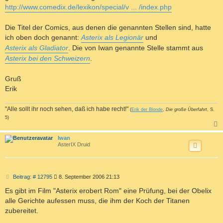
http://www.comedix.de/lexikon/special/v ... /index.php
Die Titel der Comics, aus denen die genannten Stellen sind, hatte
ich oben doch genannt:
Asterix als Legionär
und
Asterix als Gladiator
. Die von Iwan genannte Stelle stammt aus
Asterix bei den Schweizern
.
Gruß
Erik
"Alle sollt ihr noch sehen, daß ich habe recht!"
(
Erik der Blonde
,
Die große Überfahrt
, S.
5)
c
Iwan
AsterIX Druid
B
Beitrag: # 12795
8. September 2006 21:13
e
i
Es gibt im Film "Asterix erobert Rom" eine Prüfung, bei der Obelix
t
alle Gerichte aufessen muss, die ihm der Koch der Titanen
r
a
zubereitet.
g