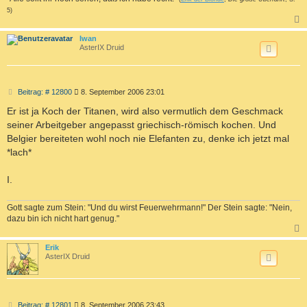
5)
c
Iwan
AsterIX Druid
B
Beitrag: # 12800
8. September 2006 23:01
e
i
Er ist ja Koch der Titanen, wird also vermutlich dem Geschmack
t
seiner Arbeitgeber angepasst griechisch-römisch kochen. Und
r
a
Belgier bereiteten wohl noch nie Elefanten zu, denke ich jetzt mal
g
*lach*
I.
Gott sagte zum Stein: "Und du wirst Feuerwehrmann!" Der Stein sagte: "Nein,
dazu bin ich nicht hart genug."
c
Erik
AsterIX Druid
B
Beitrag: # 12801
8. September 2006 23:43