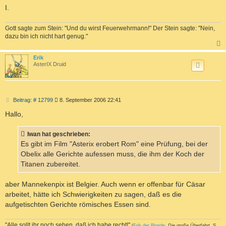
I.
Gott sagte zum Stein: "Und du wirst Feuerwehrmann!" Der Stein sagte: "Nein,
dazu bin ich nicht hart genug."
c
Erik
AsterIX Druid
B
Beitrag: # 12799
8. September 2006 22:41
e
i
Hallo,
t
r
a
Iwan hat geschrieben:
g
Es gibt im Film "Asterix erobert Rom" eine Prüfung, bei der
Obelix alle Gerichte aufessen muss, die ihm der Koch der
Titanen zubereitet.
aber Mannekenpix ist Belgier. Auch wenn er offenbar für Cäsar
arbeitet, hätte ich Schwierigkeiten zu sagen, daß es die
aufgetischten Gerichte römisches Essen sind.
"Alle sollt ihr noch sehen, daß ich habe recht!"
(
Erik der Blonde
,
Die große Überfahrt
, S.