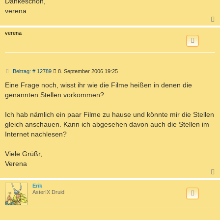
Dankeschön,
verena
c
verena
B
Beitrag: # 12789
8. September 2006 19:25
e
i
Eine Frage noch, wisst ihr wie die Filme heißen in denen die
t
genannten Stellen vorkommen?
r
a
g
Ich hab nämlich ein paar Filme zu hause und könnte mir die Stellen
gleich anschauen. Kann ich abgesehen davon auch die Stellen im
Internet nachlesen?
Viele Grüßr,
Verena
c
Erik
AsterIX Druid