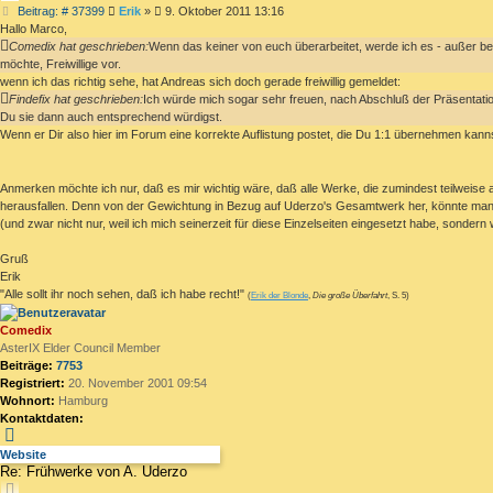
Beitrag
Beitrag: # 37399
Erik
»
9. Oktober 2011 13:16
Hallo Marco,
Comedix hat geschrieben:
Wenn das keiner von euch überarbeitet, werde ich es - außer bei
möchte, Freiwillige vor.
wenn ich das richtig sehe, hat Andreas sich doch gerade freiwillig gemeldet:
Findefix hat geschrieben:
Ich würde mich sogar sehr freuen, nach Abschluß der Präsentati
Du sie dann auch entsprechend würdigst.
Wenn er Dir also hier im Forum eine korrekte Auflistung postet, die Du 1:1 übernehmen kann
Anmerken möchte ich nur, daß es mir wichtig wäre, daß alle Werke, die zumindest teilweise
herausfallen. Denn von der Gewichtung in Bezug auf Uderzo's Gesamtwerk her, könnte man "P
(und zwar nicht nur, weil ich mich seinerzeit für diese Einzelseiten eingesetzt habe, sonder
Gruß
Erik
"Alle sollt ihr noch sehen, daß ich habe recht!"
(
Erik der Blonde
,
Die große Überfahrt
, S. 5)
Comedix
AsterIX Elder Council Member
Beiträge:
7753
Registriert:
20. November 2001 09:54
Wohnort:
Hamburg
Kontaktdaten:
Kontaktdaten
von
Website
Re: Frühwerke von A. Uderzo
Comedix
ZITIEREN