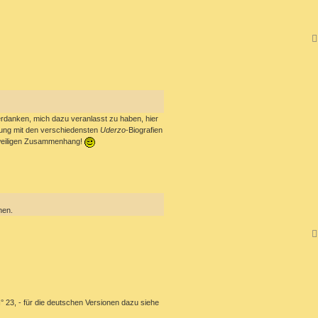
erdanken, mich dazu veranlasst zu haben, hier
mmung mit den verschiedensten
Uderzo
-Biografien
jeweiligen Zusammenhang!
nen.
 23, - für die deutschen Versionen dazu siehe