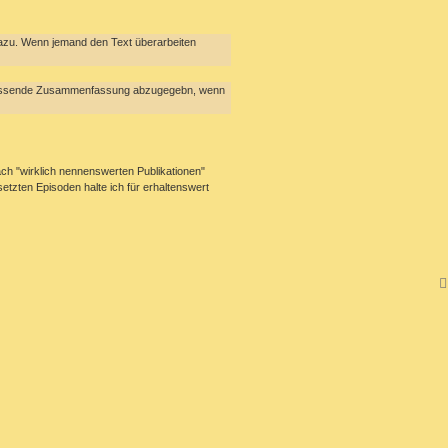
 dazu. Wenn jemand den Text überarbeiten
n umfassende Zusammenfassung abzugegebn, wenn
ach "wirklich nennenswerten Publikationen"
tzten Episoden halte ich für erhaltenswert