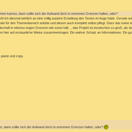
ehmen kannst, dann sollte sich der Aufwand doch in extremen Grenzen halten, oder?
l ich diesmal wirklich an eine völlig autarke Erstellung des Textes im Auge hatte. Gerade 
Pate für den Themenbereich anböte und diesen auch komplett selbst pflegt. Dass das keine te
tschaft in ebenso engen Grenzen wie sonst hält ... das Projekt ist inzwischen zu groß, als d
 hier auf erstaunliche Weise zusammentragen. Ein wahrer Schatz an Informationen. Ein gut
r paste und copy.
st, dann sollte sich der Aufwand doch in extremen Grenzen halten, oder?