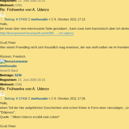
Registriert:
23. Juni 2006 20:15
Wohnort:
OWL
Re: Frühwerke von A. Uderzo
ZITIEREN
Beitrag
Beitrag: # 37405
methusalix
»
9. Oktober 2011 17:12
Hallo,
bin heute über eine interessante Seite gestolpert , kann zwar kein französisch aber ich de
http://lectraymond.forumactif.com/t398- ... ert-uderzo
Gruß Peter
Wer einem Fremdling nicht sich freundlich mag erweisen, der war wohl selber nie im fremde
Rückert, Friedrich
methusalix
AsterIX Bard
Beiträge:
5236
Registriert:
23. Juni 2006 20:15
Wohnort:
OWL
Re: Frühwerke von A. Uderzo
ZITIEREN
Beitrag
Beitrag: # 37406
methusalix
»
9. Oktober 2011 17:36
Hallo,
einen Teil der hier aufgeführten Geschichten sind schon früher in Form einer vierseitige
"Edipress".
Quelle : "Albert Uderzo erzählt sein Leben"
Gruß Peter