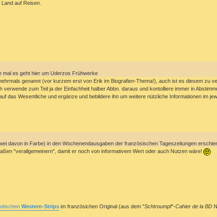
n Land auf Reisen.
nke mal es geht hier um Uderzos Frühwerke
mehrmals genannt (vor kurzem erst von Erik im Biografien-Thema!), auch ist es diesem zu v
ch verwende zum Teil ja der Einfachheit halber Abbn. daraus und kontolliere immer in Absti
 auf das Wesentliche und ergänze und bebildere ihn um weitere nützliche Informationen im 
 , (zwei davon in Farbe) in den Wochenendausgaben der französischen Tageszeitungen erschie
aßen "verallgemeinern", damit er noch von informativem Wert oder auch Nutzen wäre!
rotischen
Western-Strips
im französichen Original (aus dem "
Schtroumpf
"-
Cahier de la BD
N°