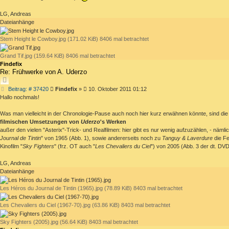
LG, Andreas
Dateianhänge
Stem Height le Cowboy.jpg (171.02 KiB) 8406 mal betrachtet
Grand Tif.jpg (159.64 KiB) 8406 mal betrachtet
Findefix
Re: Frühwerke von A. Uderzo
ZITIEREN
Beitrag
Beitrag: # 37420
Findefix
»
10. Oktober 2011 01:12
Hallo nochmals!
Was man vielleicht in der Chronologie-Pause auch noch hier kurz erwähnen könnte, sind die
filmischen Umsetzungen von
Uderzo
's Werken
außer den vielen "Asterix"-Trick- und Realfilmen: hier gibt es nur wenig aufzuzählen, - nämli
Journal de Tintin
" von 1965 (Abb. 1), sowie andererseits noch zu
Tanguy & Laverdure
die Fe
Kinofilm "
Sky Fighters
" (frz. OT auch "
Les Chevaliers du Ciel
") von 2005 (Abb. 3 der dt. DV
LG, Andreas
Dateianhänge
Les Héros du Journal de Tintin (1965).jpg (78.89 KiB) 8403 mal betrachtet
Les Chevaliers du Ciel (1967-70).jpg (63.86 KiB) 8403 mal betrachtet
Sky Fighters (2005).jpg (56.64 KiB) 8403 mal betrachtet