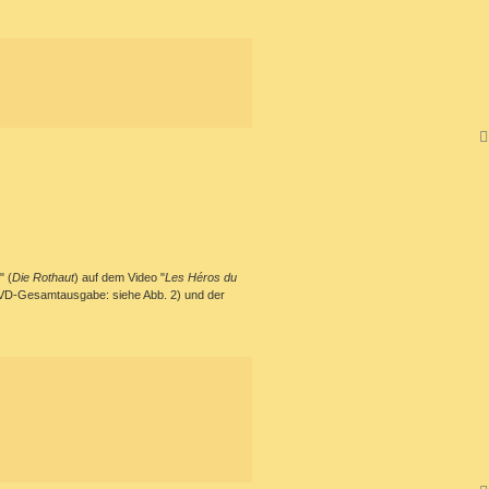
" (
Die Rothaut
) auf dem Video "
Les Héros du
DVD-Gesamtausgabe: siehe Abb. 2) und der