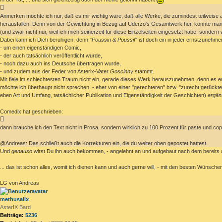
Anmerken möchte ich nur, daß es mir wichtig wäre, daß alle Werke, die zumindest teilweise
herausfallen. Denn von der Gewichtung in Bezug auf Uderzo's Gesamtwerk her, könnte man "P
(und zwar nicht nur, weil ich mich seinerzeit für diese Einzelseiten eingesetzt habe, sonder
Dabei kann ich Dich beruhigen, denn "
Poussin & Poussif
" ist doch ein in jeder ernstzunehm
- um einen eigenständigen Comic,
- der auch tatsächlich veröffentlicht wurde,
- noch dazu auch ins Deutsche übertragen wurde,
- und zudem aus der Feder von Asterix-Vater
Goscinny
stammt.
Mir fiele im schlechtesten Traum nicht ein, gerade dieses Werk herauszunehmen, denn es erf
möchte ich überhaupt nicht sprechen, - eher von einer "gerechteren" bzw. "zurecht gerückt
eben Art und Umfang, tatsächlicher Publikation und Eigenständigkeit der Geschichten)
ergän
Comedix hat geschrieben:
dann brauche ich den Text nicht in Prosa, sondern wirklich zu 100 Prozent für paste und cop
@Andreas: Das schließt auch die Korrekturen ein, die du weiter oben gepostet hattest.
Und
genauso
wirst Du ihn auch bekommen, - angelehnt an und aufgebaut nach dem bereits a
... das ist schon alles, womit ich dienen kann und auch gerne will, - mit den besten Wünsch
LG von Andreas
methusalix
AsterIX Bard
Beiträge:
5236