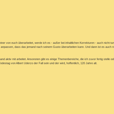
ner von euch überarbeitet, werde ich es - außer bei inhaltlichen Korrekturen - auch nicht tun
so anpassen, dass das jemand nach seinem Gusto überarbeiten kann. Und dann ist es auch ni
ktiv mit arbeitet. Ansonsten gibt es einige Themenbereiche, die ich zuvor fertig stelle ode
stag von Albert Uderzo der Fall sein und der wird, hoffentlich, 120 Jahre alt.