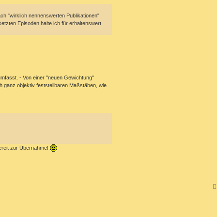
ach "wirklich nennenswerten Publikationen"
tzten Episoden halte ich für erhaltenswert
 umfasst. - Von einer "neuen Gewichtung"
 ganz objektiv feststellbaren Maßstäben, wie
bereit zur Übernahme!