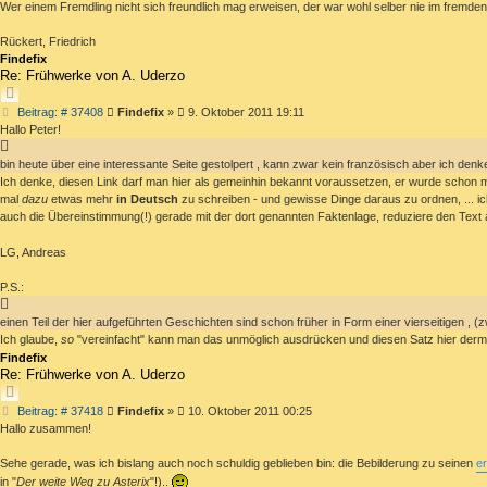
Wer einem Fremdling nicht sich freundlich mag erweisen, der war wohl selber nie im fremde
Rückert, Friedrich
Findefix
Re: Frühwerke von A. Uderzo
ZITIEREN
Beitrag
Beitrag: # 37408
Findefix
»
9. Oktober 2011 19:11
Hallo Peter!
bin heute über eine interessante Seite gestolpert , kann zwar kein französisch aber ich de
Ich denke, diesen Link darf man hier als gemeinhin bekannt voraussetzen, er wurde schon 
mal
dazu
etwas mehr
in Deutsch
zu schreiben - und gewisse Dinge daraus zu ordnen, ... i
auch die Übereinstimmung(!) gerade mit der dort genannten Faktenlage, reduziere den Text
LG, Andreas
P.S.:
einen Teil der hier aufgeführten Geschichten sind schon früher in Form einer vierseitigen
Ich glaube,
so
"vereinfacht" kann man das unmöglich ausdrücken und diesen Satz hier derm
Findefix
Re: Frühwerke von A. Uderzo
ZITIEREN
Beitrag
Beitrag: # 37418
Findefix
»
10. Oktober 2011 00:25
Hallo zusammen!
Sehe gerade, was ich bislang auch noch schuldig geblieben bin: die Bebilderung zu seinen
e
in "
Der weite Weg zu Asterix
"!)..