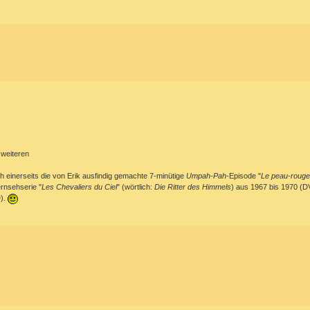
 weiteren
ch einerseits die von Erik ausfindig gemachte 7-minütige
Umpah-Pah
-Episode "
Le peau-rouge
rnsehserie "
Les Chevaliers du Ciel
" (wörtlich:
Die Ritter des Himmels
) aus 1967 bis 1970 (
D).