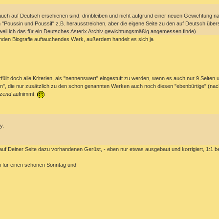
 auch auf Deutsch erschienen sind, drinbleiben und nicht aufgrund einer neuen Gewichtung n
oussin und Poussif" z.B. herausstreichen, aber die eigene Seite zu den auf Deutsch überse
n weil ich das für ein Deutsches Asterix Archiv gewichtungsmäßig angemessen finde).
enden Biografie auftauchendes Werk, außerdem handelt es sich ja
üllt doch alle Kriterien, als "nennenswert" eingestuft zu werden, wenn es auch nur 9 Seiten
en", die nur zusätzlich zu den schon genannten Werken auch noch diesen "ebenbürtige" (nach
zend
aufnimmt.
y.
uf Deiner Seite dazu vorhandenen Gerüst, - eben nur etwas ausgebaut und korrigiert, 1:1 
en für einen schönen Sonntag und