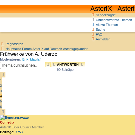
AsterIX - Aste
Schnellzugriff
Unbeantwortete Themen
Aktive Themen
Suche
FAQ
Anmelden
Registrieren
Hauptseite
Forum
AsterIX auf Deutsch
Asterixgeplauder
Frühwerke von A. Uderzo
Moderatoren:
Erik
,
Maulaf
SUCHE
ERWEITERTE
ANTWORTEN
SUCHE
90 Beiträge
VORHERIGE
1
2
3
4
5
6
NÄCHSTE
Comedix
AsterIX Elder Council Member
Beiträge:
7753