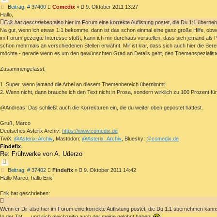
Beitrag
Beitrag: # 37400
Comedix
»
9. Oktober 2011 13:27
Hallo,
Erik hat geschrieben:
also hier im Forum eine korrekte Auflistung postet, die Du 1:1 übern
Na gut, wenn ich etwas 1:1 bekomme, dann ist das schon einmal eine ganz große Hilfe, obwoh
im Forum gezeigte Interesse stößt, kann ich mir durchaus vorstellen, dass sich jemand als 
schon mehrmals an verschiedenen Stellen erwähnt. Mir ist klar, dass sich auch hier die Berei
möchte - gerade wenn es um den gewünschten Grad an Details geht, den Themenspezialisten
Zusammengefasst:
1. Super, wenn jemand die Arbei an diesem Themenbereich übernimmt
2. Wenn nicht, dann brauche ich den Text nicht in Prosa, sondern wirklich zu 100 Prozent fü
@Andreas: Das schließt auch die Korrekturen ein, die du weiter oben gepostet hattest.
Gruß, Marco
Deutsches Asterix Archiv:
https://www.comedix.de
TwiX:
@Asterix-Archiv
, Mastodon:
@Asterix_Archiv
, Bluesky:
@comedix.de
Findefix
Re: Frühwerke von A. Uderzo
ZITIEREN
Beitrag
Beitrag: # 37402
Findefix
»
9. Oktober 2011 14:42
Hallo Marco, hallo Erik!
Erik hat geschrieben:
Wenn er Dir also hier im Forum eine korrekte Auflistung postet, die Du 1:1 übernehmen kann
In der Tat, ... und sich gleichzeitig auch der meine gelohnt haben!