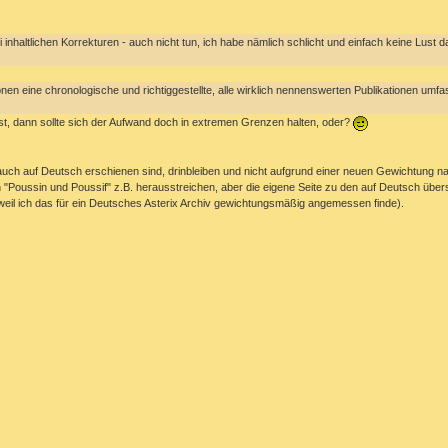
 inhaltlichen Korrekturen - auch nicht tun, ich habe nämlich schlicht und einfach keine Lust
onen eine chronologische und richtiggestellte, alle wirklich nennenswerten Publikatione
st, dann sollte sich der Aufwand doch in extremen Grenzen halten, oder?
 auch auf Deutsch erschienen sind, drinbleiben und nicht aufgrund einer neuen Gewichtung n
oussin und Poussif" z.B. herausstreichen, aber die eigene Seite zu den auf Deutsch überse
n weil ich das für ein Deutsches Asterix Archiv gewichtungsmäßig angemessen finde).