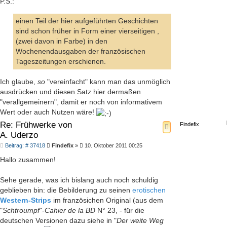
P.S.:
einen Teil der hier aufgeführten Geschichten
sind schon früher in Form einer vierseitigen ,
(zwei davon in Farbe) in den
Wochenendausgaben der französischen
Tageszeitungen erschienen.
Ich glaube,
so
"vereinfacht" kann man das unmöglich
ausdrücken und diesen Satz hier dermaßen
"verallgemeinern", damit er noch von informativem
Wert oder auch Nutzen wäre!
Re: Frühwerke von
Findefix
A. Uderzo
Beitrag
Beitrag: # 37418
Findefix
»
10. Oktober 2011 00:25
Hallo zusammen!
Sehe gerade, was ich bislang auch noch schuldig
geblieben bin: die Bebilderung zu seinen
erotischen
Western-Strips
im französichen Original (aus dem
"
Schtroumpf
"-
Cahier de la BD
N° 23, - für die
deutschen Versionen dazu siehe in "
Der weite Weg