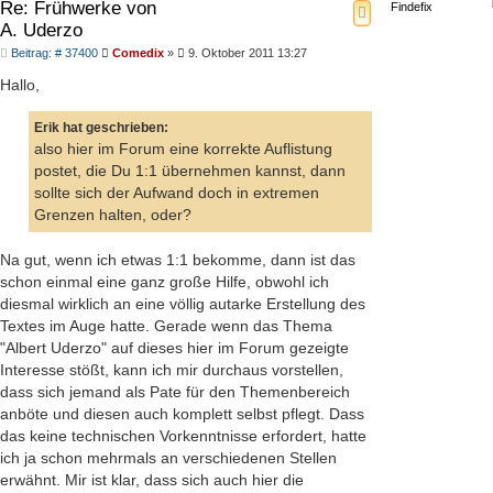
Re: Frühwerke von
Findefix
A. Uderzo
Beitrag
Beitrag: # 37400
Comedix
»
9. Oktober 2011 13:27
Hallo,
Erik hat geschrieben:
also hier im Forum eine korrekte Auflistung
postet, die Du 1:1 übernehmen kannst, dann
sollte sich der Aufwand doch in extremen
Grenzen halten, oder?
Na gut, wenn ich etwas 1:1 bekomme, dann ist das
schon einmal eine ganz große Hilfe, obwohl ich
diesmal wirklich an eine völlig autarke Erstellung des
Textes im Auge hatte. Gerade wenn das Thema
"Albert Uderzo" auf dieses hier im Forum gezeigte
Interesse stößt, kann ich mir durchaus vorstellen,
dass sich jemand als Pate für den Themenbereich
anböte und diesen auch komplett selbst pflegt. Dass
das keine technischen Vorkenntnisse erfordert, hatte
ich ja schon mehrmals an verschiedenen Stellen
erwähnt. Mir ist klar, dass sich auch hier die