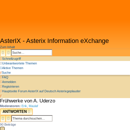
AsterIX - Asterix Information eXchange
Zum Inhalt
SUCHE
ERWEITERTE SUCHE
Schnellzugriff
Unbeantwortete Themen
Aktive Themen
Suche
FAQ
Anmelden
Registrieren
Hauptseite
Forum
AsterIX auf Deutsch
Asterixgeplauder
Suche
Frühwerke von A. Uderzo
Moderatoren:
Erik
,
Maulaf
ANTWORTEN
SUCHE
ERWEITERTE SUCHE
90 Beiträge
VORHERIGE