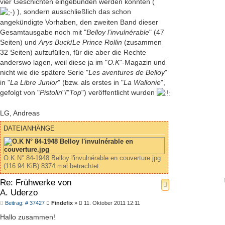
vier Geschichten eingebunden werden könnten (
), sondern ausschließlich das schon
angekündigte Vorhaben, den zweiten Band dieser
Gesamtausgabe noch mit "
Belloy l'invulnérable
" (47
Seiten) und
Arys Buck
/
Le Prince Rollin
(zusammen
32 Seiten) aufzufüllen, für die aber die Rechte
anderswo lagen, weil diese ja im "
O.K
"-Magazin und
nicht wie die spätere Serie "
Les aventures de Belloy
"
in "
La Libre Junior
" (bzw. als erstes in "
La Wallonie
",
gefolgt von "
Pistolin
"/"
Top
") veröffentlicht wurden
LG, Andreas
DATEIANHÄNGE
O.K N° 84-1948 Belloy l'invulnérable en couverture.jpg
(116.94 KiB) 8374 mal betrachtet
Re: Frühwerke von
A. Uderzo
Beitrag
Beitrag: # 37427
Findefix
»
11. Oktober 2011 12:11
Hallo zusammen!