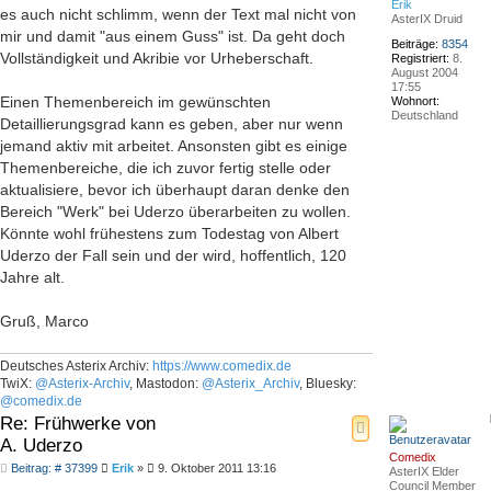
Erik
es auch nicht schlimm, wenn der Text mal nicht von
AsterIX Druid
mir und damit "aus einem Guss" ist. Da geht doch
Beiträge:
8354
Vollständigkeit und Akribie vor Urheberschaft.
Registriert:
8.
August 2004
17:55
Einen Themenbereich im gewünschten
Wohnort:
Deutschland
Detaillierungsgrad kann es geben, aber nur wenn
jemand aktiv mit arbeitet. Ansonsten gibt es einige
Themenbereiche, die ich zuvor fertig stelle oder
aktualisiere, bevor ich überhaupt daran denke den
Bereich "Werk" bei Uderzo überarbeiten zu wollen.
Könnte wohl frühestens zum Todestag von Albert
Uderzo der Fall sein und der wird, hoffentlich, 120
Jahre alt.
Gruß, Marco
Deutsches Asterix Archiv:
https://www.comedix.de
TwiX:
@Asterix-Archiv
, Mastodon:
@Asterix_Archiv
, Bluesky:
@comedix.de
Re: Frühwerke von
A. Uderzo
Comedix
Beitrag
Beitrag: # 37399
Erik
»
9. Oktober 2011 13:16
AsterIX Elder
Council Member