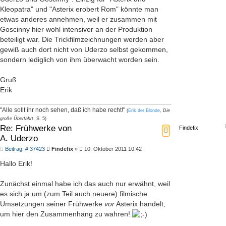
Kleopatra" und "Asterix erobert Rom" könnte man
etwas anderes annehmen, weil er zusammen mit
Goscinny hier wohl intensiver an der Produktion
beteiligt war. Die Trickfilmzeichnungen werden aber
gewiß auch dort nicht von Uderzo selbst gekommen,
sondern lediglich von ihm überwacht worden sein.
Gruß
Erik
"Alle sollt ihr noch sehen, daß ich habe recht!"
(
Erik der Blonde
,
Die
große Überfahrt
, S. 5)
Re: Frühwerke von
Findefix
A. Uderzo
Beitrag
Beitrag: # 37423
Findefix
»
10. Oktober 2011 10:42
Hallo Erik!
Zunächst einmal habe ich das auch nur erwähnt, weil
es sich ja um (zum Teil auch neuere) filmische
Umsetzungen seiner Frühwerke
vor
Asterix handelt,
um hier den Zusammenhang zu wahren!