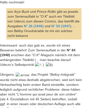
Hallo nochmals!
von
Arys Buck
und
Prince Rollin
gibt es jeweils
zum Serienauftakt in "
O.K
" auch ein Titelbild
von Uderzo zum diesen Comics, das betrifft die
Ausgaben
N° 26 (1946)
und
N° 53 (1947)
; ...
von
Belloy l'invulnérable
ist mir ein solches
nicht bekannt
Interessant: auch das gab es, wurde ich eines
Besseren belehrt! Zum Serienauftakt in der
N° 84
(1948)
erschien das "
O.K
"-Magazin nämlich mit dem
anhängenden Titelbild (... man beachte darauf
Uderzo
's Selbstporträt
).
Übrigens,
das Projekt "
Belloy-Intégrale
"
wurde nicht etwa deshalb abgebrochen, weil sich kein
Verkaufserfolg beim ersten Band einstellte, sondern
lediglich aufgrund rechtlicher Probleme: diese hätten
aber nicht "
L'homme qui avait peur de son ombre
"
(als 4. Einzelalbum mit 45 Seiten) betroffen, sodaß
ggf. in einer neuen oder deutschen Auflage auch alle