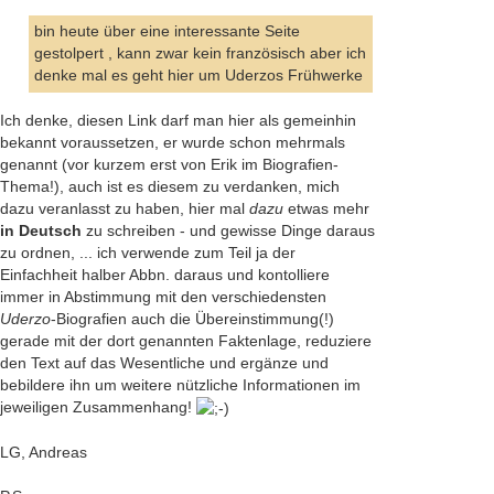
bin heute über eine interessante Seite
gestolpert , kann zwar kein französisch aber ich
denke mal es geht hier um Uderzos Frühwerke
Ich denke, diesen Link darf man hier als gemeinhin
bekannt voraussetzen, er wurde schon mehrmals
genannt (vor kurzem erst von Erik im Biografien-
Thema!), auch ist es diesem zu verdanken, mich
dazu veranlasst zu haben, hier mal
dazu
etwas mehr
in Deutsch
zu schreiben - und gewisse Dinge daraus
zu ordnen, ... ich verwende zum Teil ja der
Einfachheit halber Abbn. daraus und kontolliere
immer in Abstimmung mit den verschiedensten
Uderzo
-Biografien auch die Übereinstimmung(!)
gerade mit der dort genannten Faktenlage, reduziere
den Text auf das Wesentliche und ergänze und
bebildere ihn um weitere nützliche Informationen im
jeweiligen Zusammenhang!
LG, Andreas