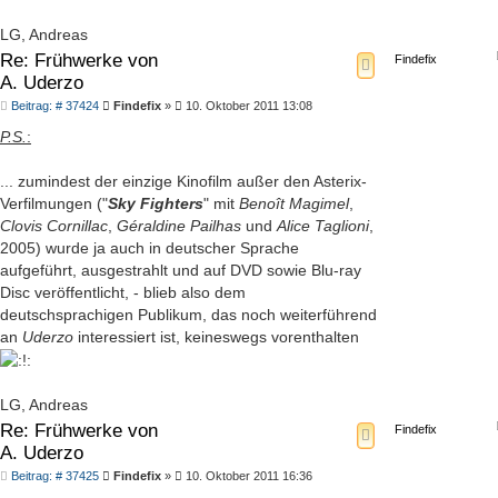
LG, Andreas
Re: Frühwerke von
Findefix
A. Uderzo
Beitrag
Beitrag: # 37424
Findefix
»
10. Oktober 2011 13:08
P.S.
:
... zumindest der einzige Kinofilm außer den Asterix-
Verfilmungen ("
Sky Fighters
" mit
Benoît Magimel
,
Clovis Cornillac
,
Géraldine Pailhas
und
Alice Taglioni
,
2005) wurde ja auch in deutscher Sprache
aufgeführt, ausgestrahlt und auf DVD sowie Blu-ray
Disc veröffentlicht, - blieb also dem
deutschsprachigen Publikum, das noch weiterführend
an
Uderzo
interessiert ist, keineswegs vorenthalten
LG, Andreas
Re: Frühwerke von
Findefix
A. Uderzo
Beitrag
Beitrag: # 37425
Findefix
»
10. Oktober 2011 16:36