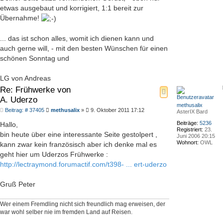
etwas ausgebaut und korrigiert, 1:1 bereit zur
Übernahme!
... das ist schon alles, womit ich dienen kann und
auch gerne will, - mit den besten Wünschen für einen
schönen Sonntag und
LG von Andreas
Re: Frühwerke von
A. Uderzo
methusalix
Beitrag
Beitrag: # 37405
methusalix
»
9. Oktober 2011 17:12
AsterIX Bard
Beiträge:
5236
Hallo,
Registriert:
23.
bin heute über eine interessante Seite gestolpert ,
Juni 2006 20:15
Wohnort:
OWL
kann zwar kein französisch aber ich denke mal es
geht hier um Uderzos Frühwerke :
http://lectraymond.forumactif.com/t398- ... ert-uderzo
Gruß Peter
Wer einem Fremdling nicht sich freundlich mag erweisen, der
war wohl selber nie im fremden Land auf Reisen.