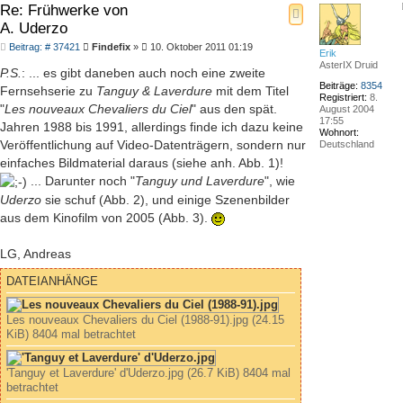
Re: Frühwerke von
A. Uderzo
Beitrag
Beitrag: # 37421
Findefix
»
10. Oktober 2011 01:19
Erik
AsterIX Druid
P.S.
: ... es gibt daneben auch noch eine zweite
Beiträge:
8354
Fernsehserie zu
Tanguy & Laverdure
mit dem Titel
Registriert:
8.
"
Les nouveaux Chevaliers du Ciel
" aus den spät.
August 2004
17:55
Jahren 1988 bis 1991, allerdings finde ich dazu keine
Wohnort:
Veröffentlichung auf Video-Datenträgern, sondern nur
Deutschland
einfaches Bildmaterial daraus (siehe anh. Abb. 1)!
... Darunter noch "
Tanguy und Laverdure
", wie
Uderzo
sie schuf (Abb. 2), und einige Szenenbilder
aus dem Kinofilm von 2005 (Abb. 3).
LG, Andreas
DATEIANHÄNGE
Les nouveaux Chevaliers du Ciel (1988-91).jpg (24.15
KiB) 8404 mal betrachtet
'Tanguy et Laverdure' d'Uderzo.jpg (26.7 KiB) 8404 mal
betrachtet