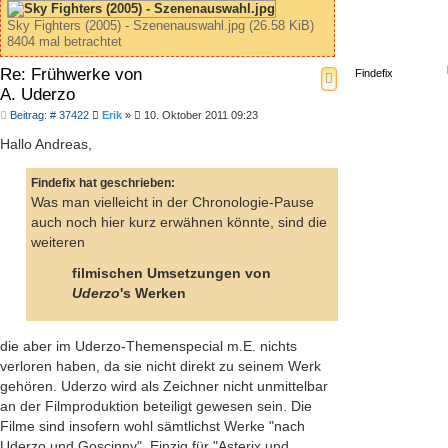
Sky Fighters (2005) - Szenenauswahl.jpg (26.58 KiB)
8404 mal betrachtet
Re: Frühwerke von
Findefix
A. Uderzo
Beitrag
Beitrag: # 37422
Erik
»
10. Oktober 2011 09:23
Hallo Andreas,
Findefix hat geschrieben:
Was man vielleicht in der Chronologie-Pause
auch noch hier kurz erwähnen könnte, sind die
weiteren
filmischen Umsetzungen von
Uderzo
's Werken
die aber im Uderzo-Themenspecial m.E. nichts
verloren haben, da sie nicht direkt zu seinem Werk
gehören. Uderzo wird als Zeichner nicht unmittelbar
an der Filmproduktion beteiligt gewesen sein. Die
Filme sind insofern wohl sämtlichst Werke "nach
Uderzo und Goscinny". Einzig für "Asterix und