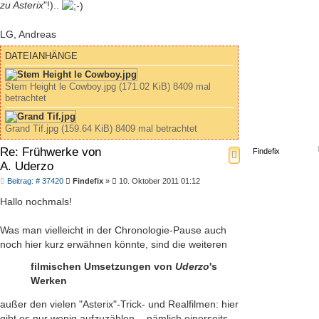
zu Asterix
"!)..
LG, Andreas
DATEIANHÄNGE
Stem Height le Cowboy.jpg (171.02 KiB) 8409 mal
betrachtet
Grand Tif.jpg (159.64 KiB) 8409 mal betrachtet
Re: Frühwerke von
Findefix
A. Uderzo
Beitrag
Beitrag: # 37420
Findefix
»
10. Oktober 2011 01:12
Hallo nochmals!
Was man vielleicht in der Chronologie-Pause auch
noch hier kurz erwähnen könnte, sind die weiteren
filmischen Umsetzungen von
Uderzo
's
Werken
außer den vielen "Asterix"-Trick- und Realfilmen: hier
gibt es nur wenig aufzuzählen, - nämlich einerseits