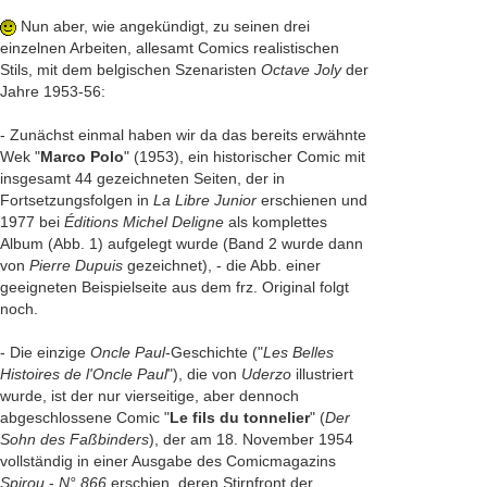
Nun aber, wie angekündigt, zu seinen drei
einzelnen Arbeiten, allesamt Comics realistischen
Stils, mit dem belgischen Szenaristen
Octave Joly
der
Jahre 1953-56:
- Zunächst einmal haben wir da das bereits erwähnte
Wek "
Marco Polo
" (1953), ein historischer Comic mit
insgesamt 44 gezeichneten Seiten, der in
Fortsetzungsfolgen in
La Libre Junior
erschienen und
1977 bei
Éditions Michel Deligne
als komplettes
Album (Abb. 1) aufgelegt wurde (Band 2 wurde dann
von
Pierre Dupuis
gezeichnet), - die Abb. einer
geeigneten Beispielseite aus dem frz. Original folgt
noch.
- Die einzige
Oncle Paul
-Geschichte ("
Les Belles
Histoires de l'Oncle Paul
"), die von
Uderzo
illustriert
wurde, ist der nur vierseitige, aber dennoch
abgeschlossene Comic "
Le fils du tonnelier
" (
Der
Sohn des Faßbinders
), der am 18. November 1954
vollständig in einer Ausgabe des Comicmagazins
Spirou
-
N° 866
erschien, deren Stirnfront der