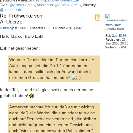
Deutsches Asterix Archiv:
https://www.comedix.de
TwiX:
@Asterix-Archiv
, Mastodon:
@Asterix_Archiv
, Bluesky:
@comedix.de
Re: Frühwerke von
A. Uderzo
methusalix
Beitrag
Beitrag: # 37402
Findefix
»
9. Oktober 2011 14:42
AsterIX Bard
Beiträge:
5236
Hallo Marco, hallo Erik!
Registriert:
23.
Juni 2006 20:15
Wohnort:
OWL
Erik hat geschrieben:
Wenn er Dir also hier im Forum eine korrekte
Auflistung postet, die Du 1:1 übernehmen
kannst, dann sollte sich der Aufwand doch in
extremen Grenzen halten, oder?
In der Tat, ... und sich gleichzeitig auch der meine
gelohnt haben!
Anmerken möchte ich nur, daß es mir wichtig
wäre, daß alle Werke, die zumindest teilweise
auch auf Deutsch erschienen sind, drinbleiben
und nicht aufgrund einer neuen Gewichtung
nach "wirklich nennenswerten Publikationen"