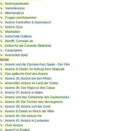
↳ Asterixgeplauder
↳ Sammlerecke
↳ Albenanalyse
↳ Fragen und Antworten
↳ Asterix-Fantreffen & Stammtisch
↳ Asterix-Quiz
↳ Marktplatz
↳ Außerhalb Galliens
↳ Betrifft: Comedix.de
↳ Artikel für die Comedix-Bibliothek
↳ Fanprojekte
↳ Asterixtitel-Spiel
Archiv
↳ Asterix und die Olympischen Spiele - Der Film
↳ Asterix & Obelix: Im Auftrag Ihrer Majestät
↳ Das gallische Dorf des Asterix
↳ Asterix 35: Asterix bei den Pikten
↳ Asterixfilm: Asterix im Land der Götter
↳ Asterix 36: Der Papyrus des Cäsar
↳ Asterix 37: Asterix in Italien
↳ Asterix und das Geheimnis des Zaubertranks
↳ Asterix 38: Die Tochter des Vercingetorix
↳ Asterix 39: Asterix und der Greif
↳ Asterix & Obelix im Reich der Mitte
↳ Asterix 40: Die weisse Iris
↳ Asterix 41: Asterix in Lusitanien
↳ Over Asterix
↳ AsterIX in English