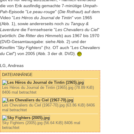
die von Erik ausfindig gemachte 7-minütige
Umpah-
Pah
-Episode "
Le peau-rouge
" (
Die Rothaut
) auf dem
Video "
Les Héros du Journal de Tintin
" von 1965
(Abb. 1), sowie andererseits noch zu
Tanguy &
Laverdure
die Fernsehserie "
Les Chevaliers du Ciel
"
(wörtlich:
Die Ritter des Himmels
) aus 1967 bis 1970
(DVD-Gesamtausgabe: siehe Abb. 2) und der
Kinofilm "
Sky Fighters
" (frz. OT auch "
Les Chevaliers
du Ciel
") von 2005 (Abb. 3 der dt. DVD).
LG, Andreas
DATEIANHÄNGE
Les Héros du Journal de Tintin (1965).jpg (78.89 KiB)
8406 mal betrachtet
Les Chevaliers du Ciel (1967-70).jpg (63.86 KiB) 8406
mal betrachtet
Sky Fighters (2005).jpg (56.64 KiB) 8406 mal
betrachtet