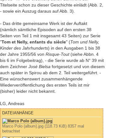
Titelseite schon zu dieser Geschichte einlädt (Abb. 2,
- sowie ein Auszug daraus auf Abb. 3).
- Das dritte gemeinsame Werk ist der Auftakt
(nämlich sämtliche Episoden auf den ersten 38
Seiten von Teil 1 mit insgesamt 43 Seiten) zur Serie
"
Tom et Nelly, enfants du siècle
" (
Tom und Nelly,
Kinder des Jahrhunderts
) in den Ausgaben 1 bis 38
der Jahre 1955/56 von
Risque-Tout
(siehe Abbn. 4
bis 6 im Folgebeitrag), - die Serie wurde ab N° 39 mit
dem Zeichner
José Bielsa
fortgesetzt und von diesem
auch später in Spirou ab dem 2. Teil weitergeführt. -
Eine wünschenswert zusammenhängende
Wiederveröffentlichung des ersten Teils ist mir
(bisher) leider nicht bekannt.
LG, Andreas
DATEIANHÄNGE
Marco Polo (album).jpg (118.73 KiB) 8357 mal
betrachtet