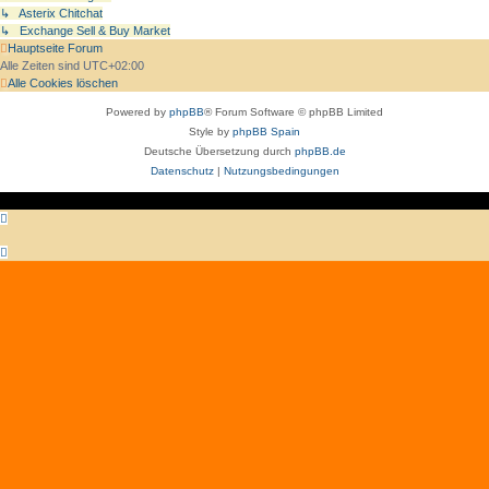
↳ Asterix Chitchat
↳ Exchange Sell & Buy Market
Hauptseite
Forum
Alle Zeiten sind
UTC+02:00
Alle Cookies löschen
Powered by
phpBB
® Forum Software © phpBB Limited
Style by
phpBB Spain
Deutsche Übersetzung durch
phpBB.de
Datenschutz
|
Nutzungsbedingungen