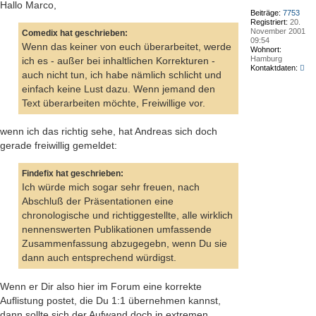
Hallo Marco,
Beiträge:
7753
Registriert:
20.
November 2001
Comedix hat geschrieben:
09:54
Wenn das keiner von euch überarbeitet, werde
Wohnort:
Hamburg
ich es - außer bei inhaltlichen Korrekturen -
Kon
Kontaktdaten:
auch nicht tun, ich habe nämlich schlicht und
vo
Co
einfach keine Lust dazu. Wenn jemand den
Text überarbeiten möchte, Freiwillige vor.
wenn ich das richtig sehe, hat Andreas sich doch
gerade freiwillig gemeldet:
Findefix hat geschrieben:
Ich würde mich sogar sehr freuen, nach
Abschluß der Präsentationen eine
chronologische und richtiggestellte, alle wirklich
nennenswerten Publikationen umfassende
Zusammenfassung abzugegebn, wenn Du sie
dann auch entsprechend würdigst.
Wenn er Dir also hier im Forum eine korrekte
Auflistung postet, die Du 1:1 übernehmen kannst,
dann sollte sich der Aufwand doch in extremen