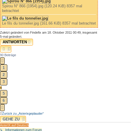
Spirou N° 866 (1954).jpg (120.24 KiB) 8357 mal
betrachtet
Le fils du tonnelier.jpg (161.66 KiB) 8357 mal betrachtet
Zuletzt geändert von
Findefix
am 18. Oktober 2011 00:49, insgesamt
5-mal geändert.
ANTWORTEN
90 Beiträge
VORHERIGE
1
2
3
4
5
6
NÄCHSTE
Zurück zu „Asterixgeplauder“
GEHE ZU
AsterIX auf Deutsch
↳ Informationen zum Forum