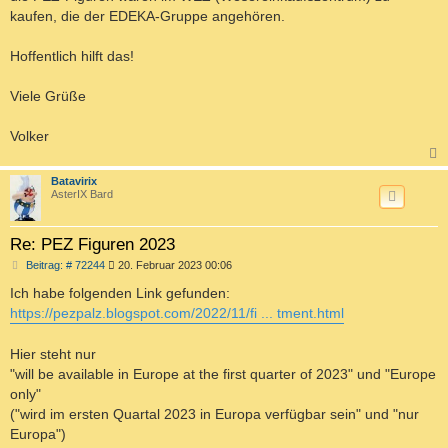
g
kaufen, die der EDEKA-Gruppe angehören.
Hoffentlich hilft das!
Viele Grüße
Volker
c
Batavirix
AsterIX Bard
Re: PEZ Figuren 2023
B
Beitrag: # 72244
20. Februar 2023 00:06
e
i
Ich habe folgenden Link gefunden:
t
https://pezpalz.blogspot.com/2022/11/fi ... tment.html
r
a
g
Hier steht nur
"will be available in Europe at the first quarter of 2023" und "Europe
only"
("wird im ersten Quartal 2023 in Europa verfügbar sein" und "nur
Europa")