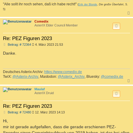
"Alle sollt ihr noch sehen, daß ich habe recht!"
(
Erik der Blonde
,
Die große Überfahrt
, S.
5)
c
Comedix
AsterIX Elder Council Member
Re: PEZ Figuren 2023
B
Beitrag: # 72364
4. März 2023 21:53
e
i
Danke.
t
r
a
g
Deutsches Asterix Archiv:
https://www.comedix.de
TwiX:
@Asterix-Archiv
, Mastodon:
@Asterix_Archiv
, Bluesky:
@comedix.de
c
Maulaf
AsterIX Druid
Re: PEZ Figuren 2023
B
Beitrag: # 72480
12. März 2023 14:13
e
i
Hi,
t
mir ist gerade aufgefallen, dass die gerade erschienen PEZ-
r
a
Spender einen Copyrightaufdruck von 2019 haben, ist das bei allen