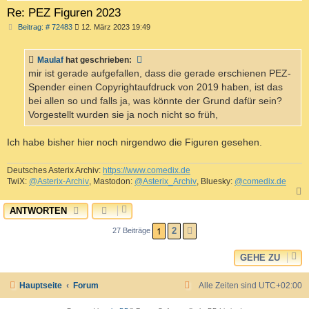
Re: PEZ Figuren 2023
B
Beitrag: # 72483
12. März 2023 19:49
e
i
t
Maulaf
hat geschrieben:
r
a
mir ist gerade aufgefallen, dass die gerade erschienen PEZ-
g
Spender einen Copyrightaufdruck von 2019 haben, ist das
bei allen so und falls ja, was könnte der Grund dafür sein?
Vorgestellt wurden sie ja noch nicht so früh,
Ich habe bisher hier noch nirgendwo die Figuren gesehen.
Deutsches Asterix Archiv:
https://www.comedix.de
TwiX:
@Asterix-Archiv
, Mastodon:
@Asterix_Archiv
, Bluesky:
@comedix.de
ANTWORTEN
c
1
2
27 Beiträge
NÄCHSTE
GEHE ZU
Hauptseite
Forum
Alle Zeiten sind
UTC+02:00