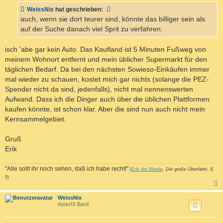
r
a
WeissNix
hat geschrieben:
g
auch, wenn sie dort teurer sind, könnte das billiger sein als
auf der Suche danach viel Sprit zu verfahren.
isch 'abe gar kein Auto. Das Kaufland ist 5 Minuten Fußweg von
meinem Wohnort entfernt und mein üblicher Supermarkt für den
täglichen Bedarf. Da bei den nächsten Sowieso-Einkäufen immer
mal wieder zu schauen, kostet mich gar nichts (solange die PEZ-
Spender nicht da sind, jedenfalls), nicht mal nennenswerten
Aufwand. Dass ich die Dinger auch über die üblichen Plattformen
kaufen könnte, ist schon klar. Aber die sind nun auch nicht mein
Kernsammelgebiet.
Gruß
Erik
"Alle sollt ihr noch sehen, daß ich habe recht!"
(
Erik der Blonde
,
Die große Überfahrt
, S.
5)
c
WeissNix
AsterIX Bard