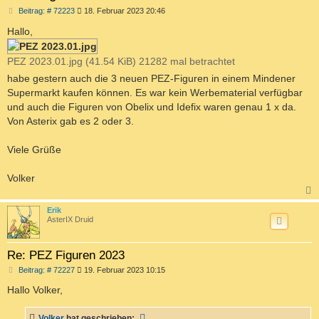
B
Beitrag: # 72223
18. Februar 2023 20:46
e
i
Hallo,
t
r
a
PEZ 2023.01.jpg (41.54 KiB) 21282 mal betrachtet
g
habe gestern auch die 3 neuen PEZ-Figuren in einem Mindener
Supermarkt kaufen können. Es war kein Werbematerial verfügbar
und auch die Figuren von Obelix und Idefix waren genau 1 x da.
Von Asterix gab es 2 oder 3.
Viele Grüße
Volker
c
Erik
AsterIX Druid
Re: PEZ Figuren 2023
B
Beitrag: # 72227
19. Februar 2023 10:15
e
i
Hallo Volker,
t
r
a
Volker
hat geschrieben: