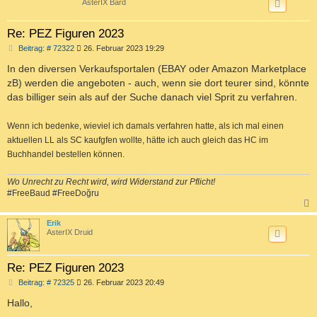
AsterIX Bard
Re: PEZ Figuren 2023
B
Beitrag: # 72322
26. Februar 2023 19:29
e
i
In den diversen Verkaufsportalen (EBAY oder Amazon Marketplace
t
zB) werden die angeboten - auch, wenn sie dort teurer sind, könnte
r
a
das billiger sein als auf der Suche danach viel Sprit zu verfahren.
g
Wenn ich bedenke, wieviel ich damals verfahren hatte, als ich mal einen
aktuellen LL als SC kaufgfen wollte, hätte ich auch gleich das HC im
Buchhandel bestellen können.
Wo Unrecht zu Recht wird, wird Widerstand zur Pflicht!
#FreeBaud #FreeDoğru
c
Erik
AsterIX Druid
Re: PEZ Figuren 2023
B
Beitrag: # 72325
26. Februar 2023 20:49
e
i
Hallo,
t