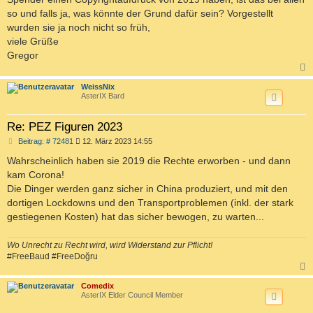
g
so und falls ja, was könnte der Grund dafür sein? Vorgestellt
wurden sie ja noch nicht so früh,
viele Grüße
Gregor
c
WeissNix
AsterIX Bard
Re: PEZ Figuren 2023
B
Beitrag: # 72481
12. März 2023 14:55
e
i
Wahrscheinlich haben sie 2019 die Rechte erworben - und dann
t
kam Corona!
r
a
Die Dinger werden ganz sicher in China produziert, und mit den
g
dortigen Lockdowns und den Transportproblemen (inkl. der stark
gestiegenen Kosten) hat das sicher bewogen, zu warten...
Wo Unrecht zu Recht wird, wird Widerstand zur Pflicht!
#FreeBaud #FreeDoğru
c
Comedix
AsterIX Elder Council Member