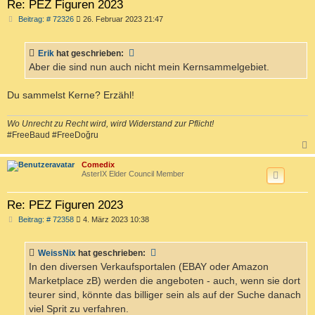
Re: PEZ Figuren 2023
B
Beitrag: # 72326
26. Februar 2023 21:47
e
i
t
Erik
hat geschrieben:
r
a
Aber die sind nun auch nicht mein Kernsammelgebiet.
g
Du sammelst Kerne? Erzähl!
Wo Unrecht zu Recht wird, wird Widerstand zur Pflicht!
#FreeBaud #FreeDoğru
c
Comedix
AsterIX Elder Council Member
Re: PEZ Figuren 2023
B
Beitrag: # 72358
4. März 2023 10:38
e
i
t
WeissNix
hat geschrieben:
r
a
In den diversen Verkaufsportalen (EBAY oder Amazon
g
Marketplace zB) werden die angeboten - auch, wenn sie dort
teurer sind, könnte das billiger sein als auf der Suche danach
viel Sprit zu verfahren.