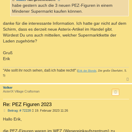
g
habe gestern auch die 3 neuen PEZ-Figuren in einem
Mindener Supermarkt kaufen können.
danke für die interessante Information. Ich hatte gar nicht auf dem
Schirm, dass es derzeit neue Asterix-Artikel im Handel gibt.
Würdest Du uns auch mitteilen, welcher Supermarktkette der
Laden zugehörte?
Gruß
Erik
"Alle sollt ihr noch sehen, daß ich habe recht!"
(
Erik der Blonde
,
Die große Überfahrt
, S.
5)
c
Volker
AsterIX Village Craftsman
Re: PEZ Figuren 2023
B
Beitrag: # 72228
19. Februar 2023 11:26
e
i
Hallo Erik,
t
r
a
die PEZ-Figuren waren im WEZ (Wesereinkaufszentrum) zu