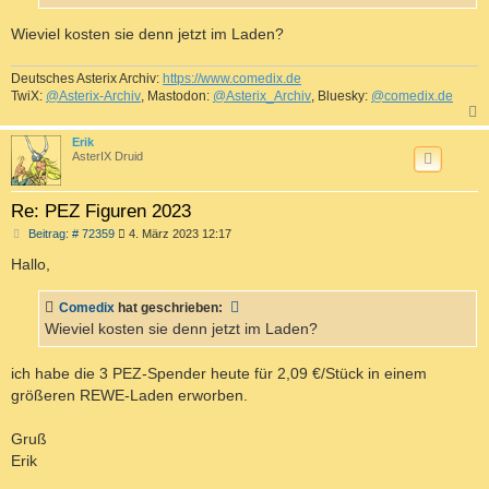
Wieviel kosten sie denn jetzt im Laden?
Deutsches Asterix Archiv:
https://www.comedix.de
TwiX:
@Asterix-Archiv
, Mastodon:
@Asterix_Archiv
, Bluesky:
@comedix.de
c
Erik
AsterIX Druid
Re: PEZ Figuren 2023
B
Beitrag: # 72359
4. März 2023 12:17
e
i
Hallo,
t
r
a
Comedix
hat geschrieben:
g
Wieviel kosten sie denn jetzt im Laden?
ich habe die 3 PEZ-Spender heute für 2,09 €/Stück in einem
größeren REWE-Laden erworben.
Gruß
Erik