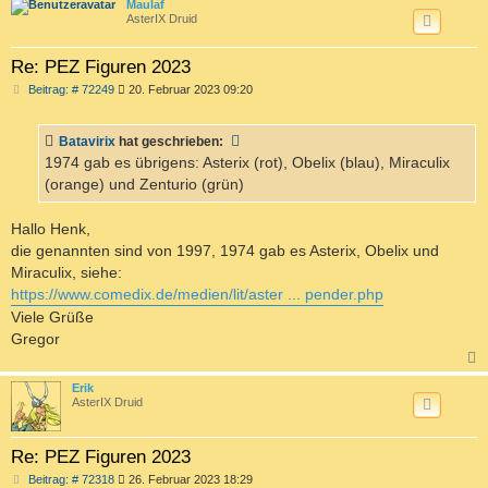
c
Maulaf
AsterIX Druid
Re: PEZ Figuren 2023
B
Beitrag: # 72249
20. Februar 2023 09:20
e
i
t
Batavirix
hat geschrieben:
r
a
1974 gab es übrigens: Asterix (rot), Obelix (blau), Miraculix
g
(orange) und Zenturio (grün)
Hallo Henk,
die genannten sind von 1997, 1974 gab es Asterix, Obelix und
Miraculix, siehe:
https://www.comedix.de/medien/lit/aster ... pender.php
Viele Grüße
Gregor
c
Erik
AsterIX Druid
Re: PEZ Figuren 2023
B
Beitrag: # 72318
26. Februar 2023 18:29