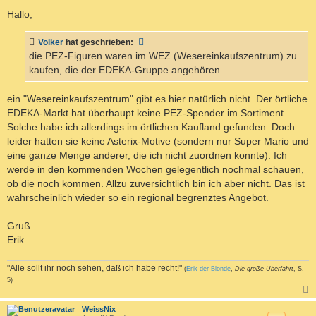
e
i
Hallo,
t
r
a
Volker
hat geschrieben:
g
die PEZ-Figuren waren im WEZ (Wesereinkaufszentrum) zu
kaufen, die der EDEKA-Gruppe angehören.
ein "Wesereinkaufszentrum" gibt es hier natürlich nicht. Der örtliche
EDEKA-Markt hat überhaupt keine PEZ-Spender im Sortiment.
Solche habe ich allerdings im örtlichen Kaufland gefunden. Doch
leider hatten sie keine Asterix-Motive (sondern nur Super Mario und
eine ganze Menge anderer, die ich nicht zuordnen konnte). Ich
werde in den kommenden Wochen gelegentlich nochmal schauen,
ob die noch kommen. Allzu zuversichtlich bin ich aber nicht. Das ist
wahrscheinlich wieder so ein regional begrenztes Angebot.
Gruß
Erik
"Alle sollt ihr noch sehen, daß ich habe recht!"
(
Erik der Blonde
,
Die große Überfahrt
, S.
5)
c
WeissNix