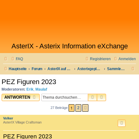
AsterIX - Asterix Information eXchange
FAQ
Registrieren
Anmelden
S
Hauptseite
Forum
AsterIX auf Deutsch
Asterixgeplauder
Sammlerecke
u
PEZ Figuren 2023
c
Moderatoren:
Erik
,
Maulaf
h
SUCHE
ERWEITERTE SU
ANTWORTEN
e
1
2
27 Beiträge
NÄCHSTE
Volker
AsterIX Village Craftsman
PEZ Figuren 2023