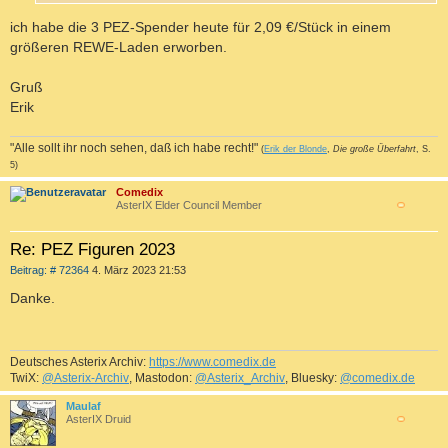
ich habe die 3 PEZ-Spender heute für 2,09 €/Stück in einem
größeren REWE-Laden erworben.
Gruß
Erik
"Alle sollt ihr noch sehen, daß ich habe recht!"
(
Erik der Blonde
,
Die große Überfahrt
, S.
5)
Comedix
AsterIX Elder Council Member
c
Re: PEZ Figuren 2023
B
Beitrag: # 72364
4. März 2023 21:53
e
i
Danke.
t
r
a
g
Deutsches Asterix Archiv:
https://www.comedix.de
TwiX:
@Asterix-Archiv
, Mastodon:
@Asterix_Archiv
, Bluesky:
@comedix.de
Maulaf
AsterIX Druid
c