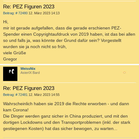
Re: PEZ Figuren 2023
B
Beitrag: # 72480
12. März 2023 14:13
e
i
Hi,
t
mir ist gerade aufgefallen, dass die gerade erschienen PEZ-
r
a
Spender einen Copyrightaufdruck von 2019 haben, ist das bei allen
g
so und falls ja, was könnte der Grund dafür sein? Vorgestellt
wurden sie ja noch nicht so früh,
viele Grüße
Gregor
WeissNix
AsterIX Bard
c
Re: PEZ Figuren 2023
B
Beitrag: # 72481
12. März 2023 14:55
e
i
Wahrscheinlich haben sie 2019 die Rechte erworben - und dann
t
kam Corona!
r
a
Die Dinger werden ganz sicher in China produziert, und mit den
g
dortigen Lockdowns und den Transportproblemen (inkl. der stark
gestiegenen Kosten) hat das sicher bewogen, zu warten...