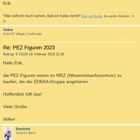
Erik
"Alle sollt ihr noch sehen, daß ich habe recht!"
(
Erik der Blonde
,
Die große Überfahrt
, S.
5)
Volker
AsterIX Village Craftsman
c
Re: PEZ Figuren 2023
B
Beitrag: # 72228
19. Februar 2023 11:26
e
i
Hallo Erik,
t
r
a
die PEZ-Figuren waren im WEZ (Wesereinkaufszentrum) zu
g
kaufen, die der EDEKA-Gruppe angehören.
Hoffentlich hilft das!
Viele Grüße
Volker
Batavirix
AsterIX Bard
c