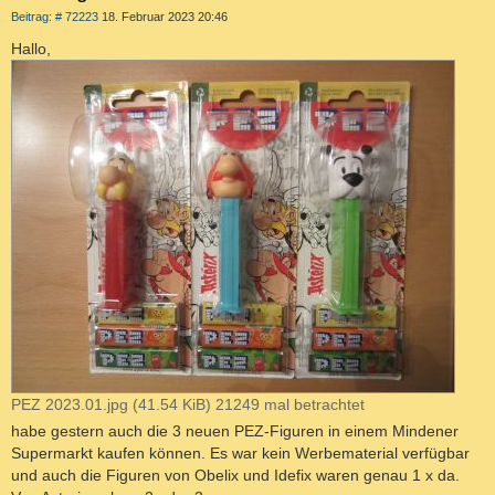
B
Beitrag: # 72223
18. Februar 2023 20:46
e
i
Hallo,
t
r
a
g
PEZ 2023.01.jpg (41.54 KiB) 21249 mal betrachtet
habe gestern auch die 3 neuen PEZ-Figuren in einem Mindener
Supermarkt kaufen können. Es war kein Werbematerial verfügbar
und auch die Figuren von Obelix und Idefix waren genau 1 x da.