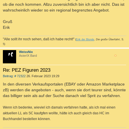
ob die noch kommen. Allzu zuversichtlich bin ich aber nicht. Das ist
wahrscheinlich wieder so ein regional begrenztes Angebot.
Gruß
Erik
"Alle sollt ihr noch sehen, daß ich habe recht!"
(
Erik der Blonde
,
Die große Überfahrt
, S.
5)
WeissNix
AsterIX Bard
c
Re: PEZ Figuren 2023
B
Beitrag: # 72322
26. Februar 2023 19:29
e
i
In den diversen Verkaufsportalen (EBAY oder Amazon Marketplace
t
zB) werden die angeboten - auch, wenn sie dort teurer sind, könnte
r
a
das billiger sein als auf der Suche danach viel Sprit zu verfahren.
g
Wenn ich bedenke, wieviel ich damals verfahren hatte, als ich mal einen
aktuellen LL als SC kaufgfen wollte, hätte ich auch gleich das HC im
Buchhandel bestellen können.