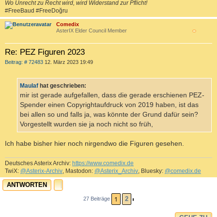
Wo Unrecht zu Recht wird, wird Widerstand zur Pflicht!
#FreeBaud #FreeDoğru
Comedix
AsterIX Elder Council Member
c
Re: PEZ Figuren 2023
B
Beitrag: # 72483
12. März 2023 19:49
e
i
t
Maulaf
hat geschrieben:
r
a
mir ist gerade aufgefallen, dass die gerade erschienen PEZ-
g
Spender einen Copyrightaufdruck von 2019 haben, ist das
bei allen so und falls ja, was könnte der Grund dafür sein?
Vorgestellt wurden sie ja noch nicht so früh,
Ich habe bisher hier noch nirgendwo die Figuren gesehen.
Deutsches Asterix Archiv:
https://www.comedix.de
TwiX:
@Asterix-Archiv
, Mastodon:
@Asterix_Archiv
, Bluesky:
@comedix.de
ANTWORTEN
c
1
2
27 Beiträge
NÄCHSTE