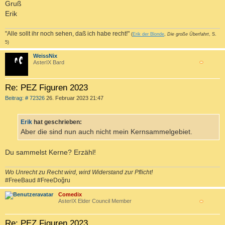
Gruß
Erik
"Alle sollt ihr noch sehen, daß ich habe recht!"
(
Erik der Blonde
,
Die große Überfahrt
, S.
5)
WeissNix
AsterIX Bard
c
Re: PEZ Figuren 2023
B
Beitrag: # 72326
26. Februar 2023 21:47
e
i
t
Erik
hat geschrieben:
r
a
Aber die sind nun auch nicht mein Kernsammelgebiet.
g
Du sammelst Kerne? Erzähl!
Wo Unrecht zu Recht wird, wird Widerstand zur Pflicht!
#FreeBaud #FreeDoğru
Comedix
AsterIX Elder Council Member
c
Re: PEZ Figuren 2023