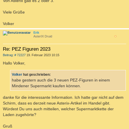
Von Asterix gab es 2 oder 3.
Viele Grüße
Volker
Erik
AsterIX Druid
c
Re: PEZ Figuren 2023
B
Beitrag: # 72227
19. Februar 2023 10:15
e
i
Hallo Volker,
t
r
a
Volker
hat geschrieben:
g
habe gestern auch die 3 neuen PEZ-Figuren in einem
Mindener Supermarkt kaufen können.
danke für die interessante Information. Ich hatte gar nicht auf dem
Schirm, dass es derzeit neue Asterix-Artikel im Handel gibt.
Würdest Du uns auch mitteilen, welcher Supermarktkette der
Laden zugehörte?
Gruß