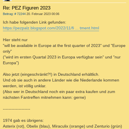
Re: PEZ Figuren 2023
B
Beitrag: # 72244
20. Februar 2023 00:06
e
i
Ich habe folgenden Link gefunden:
t
https://pezpalz.blogspot.com/2022/11/fi ... tment.html
r
a
g
Hier steht nur
"will be available in Europe at the first quarter of 2023" und "Europe
only"
("wird im ersten Quartal 2023 in Europa verfügbar sein" und "nur
Europa")
Also jetzt (eingeschränkt?!) in Deutschland erhältlich.
Und ob sie auch in andere Länder wie die Niederlande kommen
werden, ist völlig unklar.
(Also wer in Deutschland noch ein paar extra kaufen und zum
nächsten Fantreffen mitnehmen kann: gerne)
-------------------
1974 gab es übrigens:
Asterix (rot), Obelix (blau), Miraculix (orange) und Zenturio (grün)