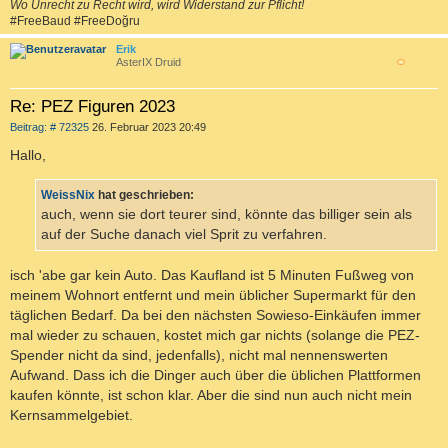
Wo Unrecht zu Recht wird, wird Widerstand zur Pflicht!
#FreeBaud #FreeDoğru
Erik
AsterIX Druid
c
Re: PEZ Figuren 2023
B
Beitrag: # 72325
26. Februar 2023 20:49
e
i
Hallo,
t
r
a
WeissNix
hat geschrieben:
g
auch, wenn sie dort teurer sind, könnte das billiger sein als
auf der Suche danach viel Sprit zu verfahren.
isch 'abe gar kein Auto. Das Kaufland ist 5 Minuten Fußweg von
meinem Wohnort entfernt und mein üblicher Supermarkt für den
täglichen Bedarf. Da bei den nächsten Sowieso-Einkäufen immer
mal wieder zu schauen, kostet mich gar nichts (solange die PEZ-
Spender nicht da sind, jedenfalls), nicht mal nennenswerten
Aufwand. Dass ich die Dinger auch über die üblichen Plattformen
kaufen könnte, ist schon klar. Aber die sind nun auch nicht mein
Kernsammelgebiet.