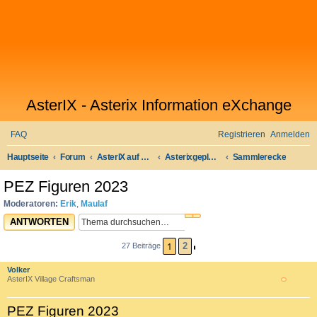
AsterIX - Asterix Information eXchange
FAQ
Registrieren
Anmelden
Hauptseite
Forum
AsterIX auf Deutsch
Asterixgeplauder
Sammlerecke
S
PEZ Figuren 2023
u
Moderatoren:
Erik
,
Maulaf
c
SUCHE
ERWEITERTE SUCHE
ANTWORTEN
h
e
1
2
27 Beiträge
NÄCHSTE
Volker
AsterIX Village Craftsman
PEZ Figuren 2023