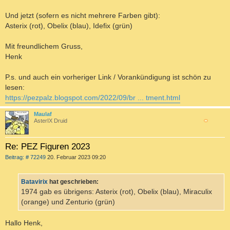
Und jetzt (sofern es nicht mehrere Farben gibt):
Asterix (rot), Obelix (blau), Idefix (grün)
Mit freundlichem Gruss,
Henk
P.s. und auch ein vorheriger Link / Vorankündigung ist schön zu
lesen:
https://pezpalz.blogspot.com/2022/09/br ... tment.html
Maulaf
AsterIX Druid
c
Re: PEZ Figuren 2023
B
Beitrag: # 72249
20. Februar 2023 09:20
e
i
t
Batavirix
hat geschrieben:
r
a
1974 gab es übrigens: Asterix (rot), Obelix (blau), Miraculix
g
(orange) und Zenturio (grün)
Hallo Henk,