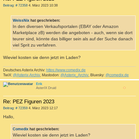
B
Beitrag: # 72358
4. März 2023 10:38
e
i
t
WeissNix
hat geschrieben:
r
a
In den diversen Verkaufsportalen (EBAY oder Amazon
g
Marketplace zB) werden die angeboten - auch, wenn sie dort
teurer sind, könnte das billiger sein als auf der Suche danach
viel Sprit zu verfahren.
Wieviel kosten sie denn jetzt im Laden?
Deutsches Asterix Archiv:
https://www.comedix.de
TwiX:
@Asterix-Archiv
, Mastodon:
@Asterix_Archiv
, Bluesky:
@comedix.de
Erik
AsterIX Druid
c
Re: PEZ Figuren 2023
B
Beitrag: # 72359
4. März 2023 12:17
e
i
Hallo,
t
r
a
Comedix
hat geschrieben:
g
Wieviel kosten sie denn jetzt im Laden?