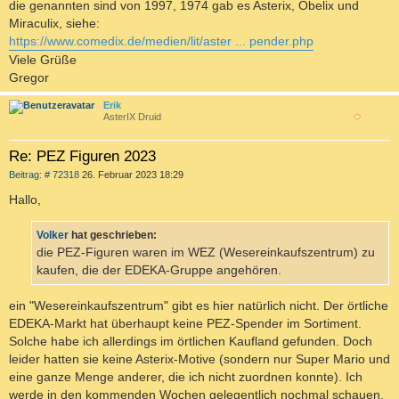
die genannten sind von 1997, 1974 gab es Asterix, Obelix und
Miraculix, siehe:
https://www.comedix.de/medien/lit/aster ... pender.php
Viele Grüße
Gregor
Erik
AsterIX Druid
c
Re: PEZ Figuren 2023
B
Beitrag: # 72318
26. Februar 2023 18:29
e
i
Hallo,
t
r
a
Volker
hat geschrieben:
g
die PEZ-Figuren waren im WEZ (Wesereinkaufszentrum) zu
kaufen, die der EDEKA-Gruppe angehören.
ein "Wesereinkaufszentrum" gibt es hier natürlich nicht. Der örtliche
EDEKA-Markt hat überhaupt keine PEZ-Spender im Sortiment.
Solche habe ich allerdings im örtlichen Kaufland gefunden. Doch
leider hatten sie keine Asterix-Motive (sondern nur Super Mario und
eine ganze Menge anderer, die ich nicht zuordnen konnte). Ich
werde in den kommenden Wochen gelegentlich nochmal schauen,