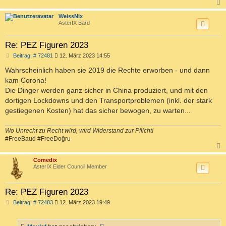
c
WeissNix
AsterIX Bard
Re: PEZ Figuren 2023
B
Beitrag: # 72481
12. März 2023 14:55
e
i
Wahrscheinlich haben sie 2019 die Rechte erworben - und dann
t
kam Corona!
r
a
Die Dinger werden ganz sicher in China produziert, und mit den
g
dortigen Lockdowns und den Transportproblemen (inkl. der stark
gestiegenen Kosten) hat das sicher bewogen, zu warten...
Wo Unrecht zu Recht wird, wird Widerstand zur Pflicht!
#FreeBaud #FreeDoğru
c
Comedix
AsterIX Elder Council Member
Re: PEZ Figuren 2023
B
Beitrag: # 72483
12. März 2023 19:49
e
i
t