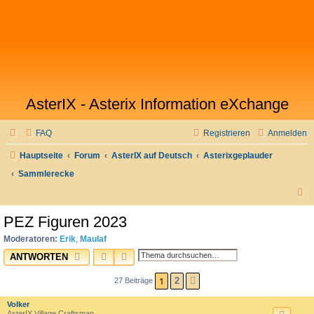
AsterIX - Asterix Information eXchange
FAQ
Registrieren
Anmelden
Hauptseite
Forum
AsterIX auf Deutsch
Asterixgeplauder
Sammlerecke
S
u
PEZ Figuren 2023
c
Moderatoren:
Erik
,
Maulaf
h
SUCHE
ERWEITERTE SUCHE
ANTWORTEN
e
1
2
27 Beiträge
NÄCHSTE
Volker
AsterIX Village Craftsman