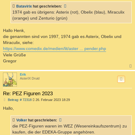
t
Batavirix
hat geschrieben:
r
a
1974 gab es übrigens: Asterix (rot), Obelix (blau), Miraculix
g
(orange) und Zenturio (grün)
Hallo Henk,
die genannten sind von 1997, 1974 gab es Asterix, Obelix und
Miraculix, siehe:
https://www.comedix.de/medien/lit/aster ... pender.php
Viele Grüße
Gregor
c
Erik
AsterIX Druid
Re: PEZ Figuren 2023
B
Beitrag: # 72318
26. Februar 2023 18:29
e
i
Hallo,
t
r
a
Volker
hat geschrieben:
g
die PEZ-Figuren waren im WEZ (Wesereinkaufszentrum) zu
kaufen, die der EDEKA-Gruppe angehören.