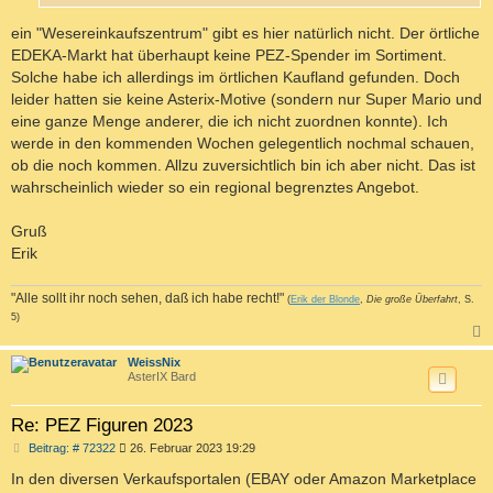
ein "Wesereinkaufszentrum" gibt es hier natürlich nicht. Der örtliche
EDEKA-Markt hat überhaupt keine PEZ-Spender im Sortiment.
Solche habe ich allerdings im örtlichen Kaufland gefunden. Doch
leider hatten sie keine Asterix-Motive (sondern nur Super Mario und
eine ganze Menge anderer, die ich nicht zuordnen konnte). Ich
werde in den kommenden Wochen gelegentlich nochmal schauen,
ob die noch kommen. Allzu zuversichtlich bin ich aber nicht. Das ist
wahrscheinlich wieder so ein regional begrenztes Angebot.
Gruß
Erik
"Alle sollt ihr noch sehen, daß ich habe recht!"
(
Erik der Blonde
,
Die große Überfahrt
, S.
5)
c
WeissNix
AsterIX Bard
Re: PEZ Figuren 2023
B
Beitrag: # 72322
26. Februar 2023 19:29
e
i
In den diversen Verkaufsportalen (EBAY oder Amazon Marketplace
t