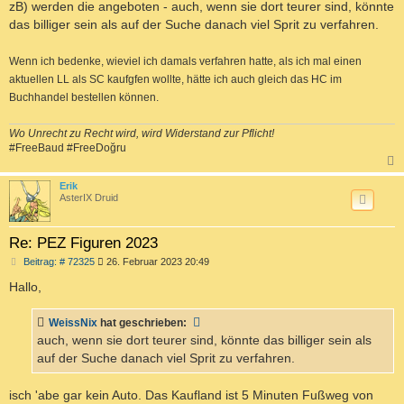
zB) werden die angeboten - auch, wenn sie dort teurer sind, könnte
r
a
das billiger sein als auf der Suche danach viel Sprit zu verfahren.
g
Wenn ich bedenke, wieviel ich damals verfahren hatte, als ich mal einen
aktuellen LL als SC kaufgfen wollte, hätte ich auch gleich das HC im
Buchhandel bestellen können.
Wo Unrecht zu Recht wird, wird Widerstand zur Pflicht!
#FreeBaud #FreeDoğru
c
Erik
AsterIX Druid
Re: PEZ Figuren 2023
B
Beitrag: # 72325
26. Februar 2023 20:49
e
i
Hallo,
t
r
a
WeissNix
hat geschrieben:
g
auch, wenn sie dort teurer sind, könnte das billiger sein als
auf der Suche danach viel Sprit zu verfahren.
isch 'abe gar kein Auto. Das Kaufland ist 5 Minuten Fußweg von