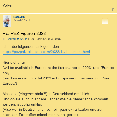
Volker
c
Batavirix
AsterIX Bard
Re: PEZ Figuren 2023
B
Beitrag: # 72244
20. Februar 2023 00:06
e
i
Ich habe folgenden Link gefunden:
t
https://pezpalz.blogspot.com/2022/11/fi ... tment.html
r
a
g
Hier steht nur
"will be available in Europe at the first quarter of 2023" und "Europe
only"
("wird im ersten Quartal 2023 in Europa verfügbar sein" und "nur
Europa")
Also jetzt (eingeschränkt?!) in Deutschland erhältlich.
Und ob sie auch in andere Länder wie die Niederlande kommen
werden, ist völlig unklar.
(Also wer in Deutschland noch ein paar extra kaufen und zum
nächsten Fantreffen mitnehmen kann: gerne)