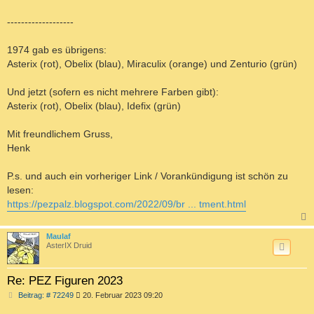
-------------------
1974 gab es übrigens:
Asterix (rot), Obelix (blau), Miraculix (orange) und Zenturio (grün)
Und jetzt (sofern es nicht mehrere Farben gibt):
Asterix (rot), Obelix (blau), Idefix (grün)
Mit freundlichem Gruss,
Henk
P.s. und auch ein vorheriger Link / Vorankündigung ist schön zu
lesen:
https://pezpalz.blogspot.com/2022/09/br ... tment.html
c
Maulaf
AsterIX Druid
Re: PEZ Figuren 2023
B
Beitrag: # 72249
20. Februar 2023 09:20
e
i