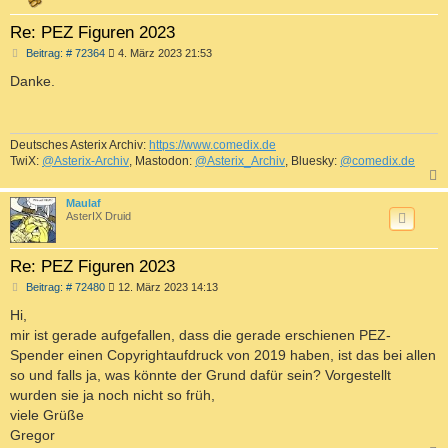
Re: PEZ Figuren 2023
B
Beitrag: # 72364
4. März 2023 21:53
e
i
Danke.
t
r
a
g
Deutsches Asterix Archiv:
https://www.comedix.de
TwiX:
@Asterix-Archiv
, Mastodon:
@Asterix_Archiv
, Bluesky:
@comedix.de
c
Maulaf
AsterIX Druid
Re: PEZ Figuren 2023
B
Beitrag: # 72480
12. März 2023 14:13
e
i
Hi,
t
mir ist gerade aufgefallen, dass die gerade erschienen PEZ-
r
a
Spender einen Copyrightaufdruck von 2019 haben, ist das bei allen
g
so und falls ja, was könnte der Grund dafür sein? Vorgestellt
wurden sie ja noch nicht so früh,
viele Grüße
Gregor