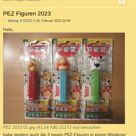
PEZ Figuren 2023
B
Beitrag: # 72223
18. Februar 2023 20:46
e
i
Hallo,
t
r
a
g
PEZ 2023.01.jpg (41.54 KiB) 21273 mal betrachtet
habe gestern auch die 3 neuen PEZ-Figuren in einem Mindener