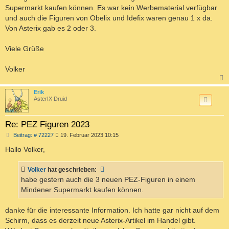
Supermarkt kaufen können. Es war kein Werbematerial verfügbar
und auch die Figuren von Obelix und Idefix waren genau 1 x da.
Von Asterix gab es 2 oder 3.
Viele Grüße
Volker
c
Erik
AsterIX Druid
Re: PEZ Figuren 2023
B
Beitrag: # 72227
19. Februar 2023 10:15
e
i
Hallo Volker,
t
r
a
Volker
hat geschrieben:
g
habe gestern auch die 3 neuen PEZ-Figuren in einem
Mindener Supermarkt kaufen können.
danke für die interessante Information. Ich hatte gar nicht auf dem
Schirm, dass es derzeit neue Asterix-Artikel im Handel gibt.