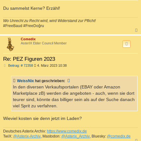
Du sammelst Kerne? Erzähl!
Wo Unrecht zu Recht wird, wird Widerstand zur Pflicht!
#FreeBaud #FreeDoğru
c
Comedix
AsterIX Elder Council Member
Re: PEZ Figuren 2023
B
Beitrag: # 72358
4. März 2023 10:38
e
i
t
WeissNix
hat geschrieben:
r
a
In den diversen Verkaufsportalen (EBAY oder Amazon
g
Marketplace zB) werden die angeboten - auch, wenn sie dort
teurer sind, könnte das billiger sein als auf der Suche danach
viel Sprit zu verfahren.
Wieviel kosten sie denn jetzt im Laden?
Deutsches Asterix Archiv:
https://www.comedix.de
TwiX:
@Asterix-Archiv
, Mastodon:
@Asterix_Archiv
, Bluesky:
@comedix.de