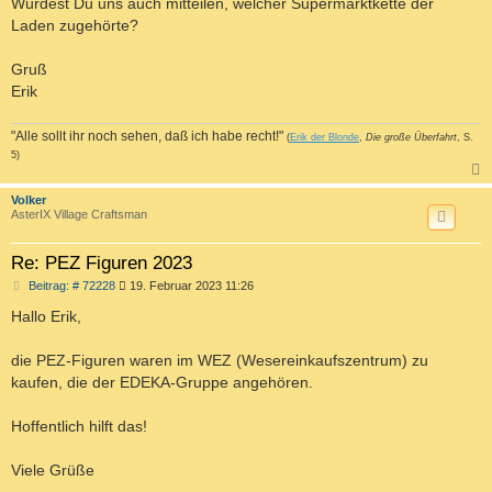
Würdest Du uns auch mitteilen, welcher Supermarktkette der
Laden zugehörte?
Gruß
Erik
"Alle sollt ihr noch sehen, daß ich habe recht!"
(
Erik der Blonde
,
Die große Überfahrt
, S.
5)
c
Volker
AsterIX Village Craftsman
Re: PEZ Figuren 2023
B
Beitrag: # 72228
19. Februar 2023 11:26
e
i
Hallo Erik,
t
r
a
die PEZ-Figuren waren im WEZ (Wesereinkaufszentrum) zu
g
kaufen, die der EDEKA-Gruppe angehören.
Hoffentlich hilft das!
Viele Grüße