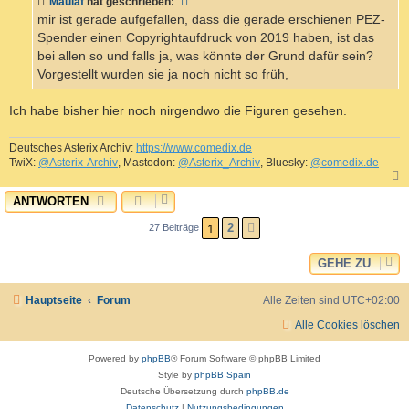
Maulaf
hat geschrieben:
r
a
mir ist gerade aufgefallen, dass die gerade erschienen PEZ-
g
Spender einen Copyrightaufdruck von 2019 haben, ist das
bei allen so und falls ja, was könnte der Grund dafür sein?
Vorgestellt wurden sie ja noch nicht so früh,
Ich habe bisher hier noch nirgendwo die Figuren gesehen.
Deutsches Asterix Archiv:
https://www.comedix.de
TwiX:
@Asterix-Archiv
, Mastodon:
@Asterix_Archiv
, Bluesky:
@comedix.de
ANTWORTEN
c
1
2
27 Beiträge
NÄCHSTE
GEHE ZU
Hauptseite
Forum
Alle Zeiten sind
UTC+02:00
Alle Cookies löschen
Powered by
phpBB
® Forum Software © phpBB Limited
Style by
phpBB Spain
Deutsche Übersetzung durch
phpBB.de
Datenschutz
|
Nutzungsbedingungen