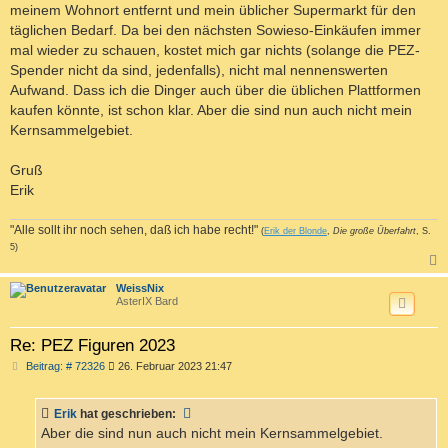
meinem Wohnort entfernt und mein üblicher Supermarkt für den
täglichen Bedarf. Da bei den nächsten Sowieso-Einkäufen immer
mal wieder zu schauen, kostet mich gar nichts (solange die PEZ-
Spender nicht da sind, jedenfalls), nicht mal nennenswerten
Aufwand. Dass ich die Dinger auch über die üblichen Plattformen
kaufen könnte, ist schon klar. Aber die sind nun auch nicht mein
Kernsammelgebiet.
Gruß
Erik
"Alle sollt ihr noch sehen, daß ich habe recht!"
(
Erik der Blonde
,
Die große Überfahrt
, S.
5)
c
WeissNix
AsterIX Bard
Re: PEZ Figuren 2023
B
Beitrag: # 72326
26. Februar 2023 21:47
e
i
t
Erik
hat geschrieben:
r
a
Aber die sind nun auch nicht mein Kernsammelgebiet.
g