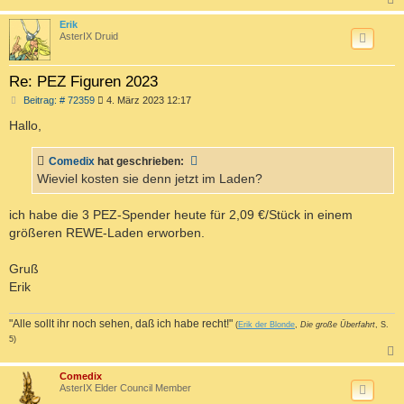
c
Erik
AsterIX Druid
Re: PEZ Figuren 2023
B
Beitrag: # 72359
4. März 2023 12:17
e
i
Hallo,
t
r
a
Comedix
hat geschrieben:
g
Wieviel kosten sie denn jetzt im Laden?
ich habe die 3 PEZ-Spender heute für 2,09 €/Stück in einem
größeren REWE-Laden erworben.
Gruß
Erik
"Alle sollt ihr noch sehen, daß ich habe recht!"
(
Erik der Blonde
,
Die große Überfahrt
, S.
5)
c
Comedix
AsterIX Elder Council Member