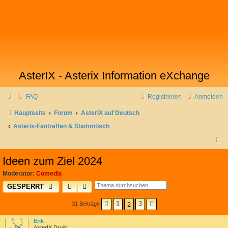
AsterIX - Asterix Information eXchange
FAQ
Registrieren
Anmelden
Hauptseite
Forum
AsterIX auf Deutsch
Asterix-Fantreffen & Stammtisch
S
u
Ideen zum Ziel 2024
c
Moderator:
Comedix
h
SUCHE
ERWEITERTE SUCHE
GESPERRT
e
2
1
3
31 Beiträge
VORHERIGE
NÄCHSTE
Erik
AsterIX Druid