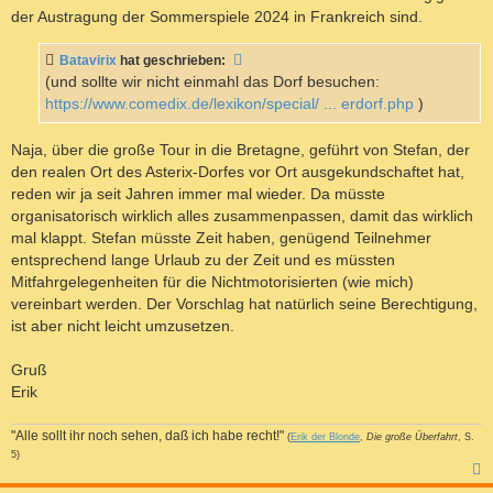
der Austragung der Sommerspiele 2024 in Frankreich sind.
Batavirix
hat geschrieben:
(und sollte wir nicht einmahl das Dorf besuchen:
https://www.comedix.de/lexikon/special/ ... erdorf.php
)
Naja, über die große Tour in die Bretagne, geführt von Stefan, der
den realen Ort des Asterix-Dorfes vor Ort ausgekundschaftet hat,
reden wir ja seit Jahren immer mal wieder. Da müsste
organisatorisch wirklich alles zusammenpassen, damit das wirklich
mal klappt. Stefan müsste Zeit haben, genügend Teilnehmer
entsprechend lange Urlaub zu der Zeit und es müssten
Mitfahrgelegenheiten für die Nichtmotorisierten (wie mich)
vereinbart werden. Der Vorschlag hat natürlich seine Berechtigung,
ist aber nicht leicht umzusetzen.
Gruß
Erik
"Alle sollt ihr noch sehen, daß ich habe recht!"
(
Erik der Blonde
,
Die große Überfahrt
, S.
5)