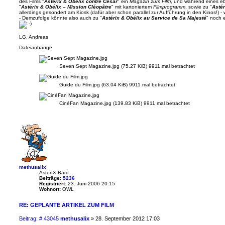
des Films "
Asterix & Obélix contre César
" ein
Magazin zum Film
, und während eines e
"
Astérix & Obélix – Mission Cléopâtre
" mit kartoniertem
Filmprogramm
, sowie zu "
Asté
allerdings gesondert am Kiosk (dafür aber schon parallel zur Aufführung in den Kinos!) -
- Demzufolge könnte also auch zu "
Astérix & Obélix au Service de Sa Majesté
" noch e
LG, Andreas
Dateianhänge
Seven Sept Magazine.jpg (75.27 KiB) 9911 mal betrachtet
Guide du Film.jpg (63.04 KiB) 9911 mal betrachtet
CinéFan Magazine.jpg (139.83 KiB) 9911 mal betrachtet
methusalix
AsterIX Bard
Beiträge:
5236
Registriert:
23. Juni 2006 20:15
Wohnort:
OWL
RE: GEPLANTE ARTIKEL ZUM FILM
B
Beitrag: # 43045
methusalix
»
28. September 2012 17:03
e