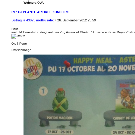
Wohnort:
OWL
RE: GEPLANTE ARTIKEL ZUM FILM
B
Beitrag: # 43025
methusalix
»
26. September 2012 23:59
e
i
Hallo,
auch McDonalds Fr. steigt auf den Zug Astérix et Obélix : "Au service de sa Majesté" ab
t
r
a
Gruß Peter
g
Dateianhänge