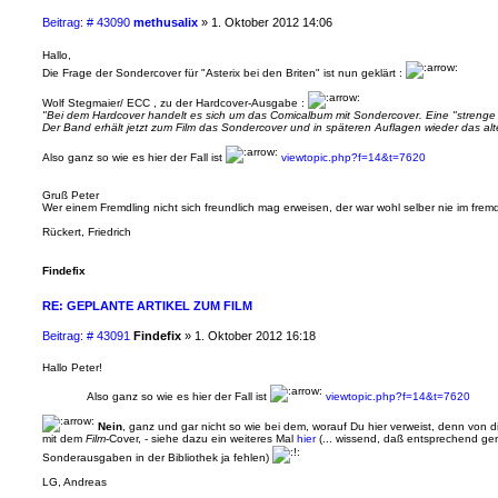
B
Beitrag: # 43090
methusalix
»
1. Oktober 2012 14:06
e
i
Hallo,
t
Die Frage der Sondercover für "Asterix bei den Briten" ist nun geklärt :
r
a
Wolf Stegmaier/ ECC , zu der Hardcover-Ausgabe :
g
"Bei dem Hardcover handelt es sich um das Comicalbum mit Sondercover. Eine "strenge L
Der Band erhält jetzt zum Film das Sondercover und in späteren Auflagen wieder das alt
Also ganz so wie es hier der Fall ist
viewtopic.php?f=14&t=7620
Gruß Peter
Wer einem Fremdling nicht sich freundlich mag erweisen, der war wohl selber nie im fre
Rückert, Friedrich
Findefix
RE: GEPLANTE ARTIKEL ZUM FILM
B
Beitrag: # 43091
Findefix
»
1. Oktober 2012 16:18
e
i
Hallo Peter!
t
r
Also ganz so wie es hier der Fall ist
viewtopic.php?f=14&t=7620
a
Nein
, ganz und gar nicht so wie bei dem, worauf Du hier verweist, denn von
g
mit dem
Film
-Cover, - siehe dazu ein weiteres Mal
hier
(... wissend, daß entsprechend ge
Sonderausgaben in der Bibliothek ja fehlen)
LG, Andreas