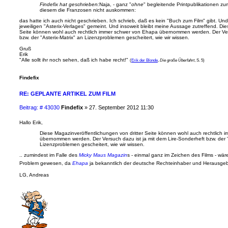
Findefix hat geschrieben:
Naja, - ganz "
ohne
" begleitende Printpublikationen zum
r
diesem die Franzosen nicht auskommen:
a
das hatte ich auch nicht geschrieben. Ich schrieb, daß es kein "Buch zum Film" gibt. Und
g
jeweiligen "Asterix-Verlages" gemeint. Und insoweit bleibt meine Aussage zutreffend. Die
Seite können wohl auch rechtlich immer schwer von Ehapa übernommen werden. Der Vers
bzw. der "Asterix-Matrix" an Lizenzproblemen gescheitert, wie wir wissen.
Gruß
Erik
"Alle sollt ihr noch sehen, daß ich habe recht!"
(
Erik der Blonde
,
Die große Überfahrt
, S. 5)
Findefix
RE: GEPLANTE ARTIKEL ZUM FILM
B
Beitrag: # 43030
Findefix
»
27. September 2012 11:30
e
i
Hallo Erik,
t
Diese Magazinveröffentlichungen von dritter Seite können wohl auch rechtlich
r
übernommen werden. Der Versuch dazu ist ja mit dem Lire-Sonderheft bzw. der "
a
Lizenzproblemen gescheitert, wie wir wissen.
g
.. zumindest im Falle des
Micky Maus Magazin
s - einmal ganz im Zeichen des Films - wä
Problem gewesen, da
Ehapa
ja bekanntlich der deutsche Rechteinhaber und Herausgeb
LG, Andreas