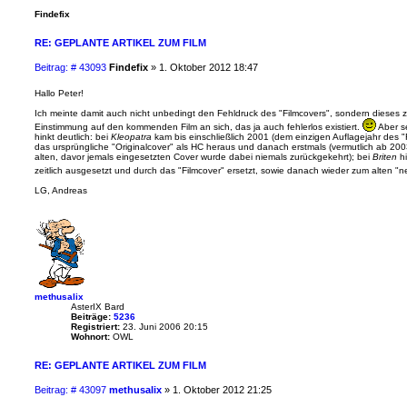
Findefix
RE: GEPLANTE ARTIKEL ZUM FILM
B
Beitrag: # 43093
Findefix
»
1. Oktober 2012 18:47
e
i
Hallo Peter!
t
Ich meinte damit auch nicht unbedingt den Fehldruck des "Filmcovers", sondern dieses 
r
Einstimmung auf den kommenden Film an sich, das ja auch fehlerlos existiert.
Aber se
a
hinkt deutlich: bei
Kleopatra
kam bis einschließlich 2001 (dem einzigen Auflagejahr des 
g
das ursprüngliche "Originalcover" als HC heraus und danach erstmals (vermutlich ab 20
alten, davor jemals eingesetzten Cover wurde dabei niemals zurückgekehrt); bei
Briten
hi
zeitlich ausgesetzt und durch das "Filmcover" ersetzt, sowie danach wieder zum alten 
LG, Andreas
methusalix
AsterIX Bard
Beiträge:
5236
Registriert:
23. Juni 2006 20:15
Wohnort:
OWL
RE: GEPLANTE ARTIKEL ZUM FILM
B
Beitrag: # 43097
methusalix
»
1. Oktober 2012 21:25
e