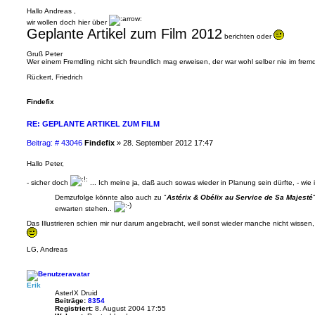
i
Hallo Andreas ,
t
wir wollen doch hier über
r
Geplante Artikel zum Film 2012
berichten oder
a
g
Gruß Peter
Wer einem Fremdling nicht sich freundlich mag erweisen, der war wohl selber nie im fre
Rückert, Friedrich
Findefix
RE: GEPLANTE ARTIKEL ZUM FILM
B
Beitrag: # 43046
Findefix
»
28. September 2012 17:47
e
i
Hallo Peter,
t
r
- sicher doch
... Ich meine ja, daß auch sowas wieder in Planung sein dürfte, - wie 
a
Demzufolge könnte also auch zu "
Astérix & Obélix au Service de Sa Majesté
g
erwarten stehen..
Das Illustrieren schien mir nur darum angebracht, weil sonst wieder manche nicht wisse
LG, Andreas
Erik
AsterIX Druid
Beiträge:
8354
Registriert:
8. August 2004 17:55