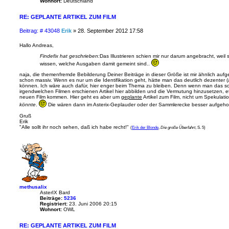
Wohnort:
Deutschland
RE: GEPLANTE ARTIKEL ZUM FILM
B
Beitrag: # 43048
Erik
»
28. September 2012 17:58
e
i
Hallo Andreas,
t
Findefix hat geschrieben:
Das Illustrieren schien mir nur darum angebracht, weil
r
wissen, welche Ausgaben damit gemeint sind..
a
g
naja, die themenfremde Bebilderung Deiner Beiträge in dieser Größe ist mir ähnlich aufgef
schon massiv. Wenn es nur um die Identifikation geht, hätte man das deutlich dezenter (
können. Ich wäre auch dafür, hier enger beim Thema zu bleiben. Denn wenn man das so w
irgendwelchen Filmen erschienen Artikel hier abbilden und die Vermutung hinzusetzen,
neuen Film kommen. Hier geht es aber um
geplante
Artikel zum Film, nicht um Spekulati
könnte
.
Die wären dann im Asterix-Geplauder oder der Sammlerecke besser aufgeho
Gruß
Erik
"Alle sollt ihr noch sehen, daß ich habe recht!"
(
Erik der Blonde
,
Die große Überfahrt
, S. 5)
methusalix
AsterIX Bard
Beiträge:
5236
Registriert:
23. Juni 2006 20:15
Wohnort:
OWL
RE: GEPLANTE ARTIKEL ZUM FILM