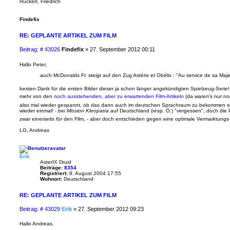
Rückert, Friedrich
Findefix
RE: GEPLANTE ARTIKEL ZUM FILM
B
Beitrag: # 43026
Findefix
»
27. September 2012 00:11
e
i
Hallo Peter,
t
auch McDonalds Fr. steigt auf den Zug Astérix et Obélix : "Au service de sa Maj
r
a
besten Dank für die ersten Bilder dieser ja schon länger angekündigten Spielzeug-Serie
g
mehr von den
noch ausstehenden, aber zu erwartenden Film-Artikeln
(da waren's nur noc
also mal wieder gespannt, ob das dann auch im deutschen Sprachraum zu bekommen s
wieder einmal! - bei
Mission Kleopatra
auf Deutschland (resp. Ö.) "vergessen", doch die P
zwar einerseits
für
den Film, - aber doch entschieden gegen eine optimale Vermarktungs-
LG, Andreas
Erik
AsterIX Druid
Beiträge:
8354
Registriert:
8. August 2004 17:55
Wohnort:
Deutschland
RE: GEPLANTE ARTIKEL ZUM FILM
B
Beitrag: # 43029
Erik
»
27. September 2012 09:23
e
i
Hallo Andreas,
t