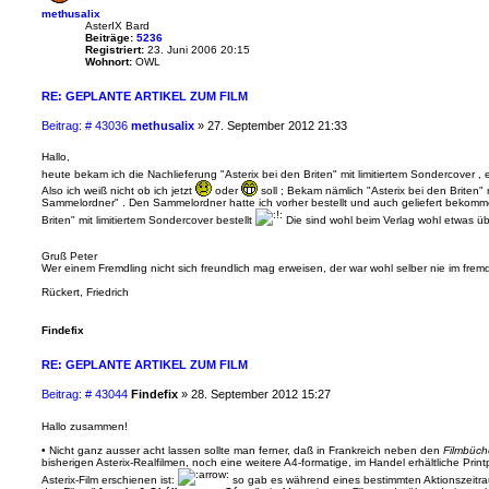
methusalix
AsterIX Bard
Beiträge:
5236
Registriert:
23. Juni 2006 20:15
Wohnort:
OWL
RE: GEPLANTE ARTIKEL ZUM FILM
B
Beitrag: # 43036
methusalix
»
27. September 2012 21:33
e
i
Hallo,
t
heute bekam ich die Nachlieferung "Asterix bei den Briten" mit limitiertem Sondercover , 
r
Also ich weiß nicht ob ich jetzt
oder
soll ; Bekam nämlich "Asterix bei den Briten" m
a
Sammelordner" . Den Sammelordner hatte ich vorher bestellt und auch geliefert bekomme
g
Briten" mit limitiertem Sondercover bestellt
Die sind wohl beim Verlag wohl etwas üb
Gruß Peter
Wer einem Fremdling nicht sich freundlich mag erweisen, der war wohl selber nie im fre
Rückert, Friedrich
Findefix
RE: GEPLANTE ARTIKEL ZUM FILM
B
Beitrag: # 43044
Findefix
»
28. September 2012 15:27
e
i
Hallo zusammen!
t
• Nicht ganz ausser acht lassen sollte man ferner, daß in Frankreich neben den
Filmbüch
r
bisherigen Asterix-Realfilmen, noch eine weitere A4-formatige, im Handel erhältliche Print
a
Asterix-Film erschienen ist:
so gab es während eines bestimmten Aktionszeitr
g