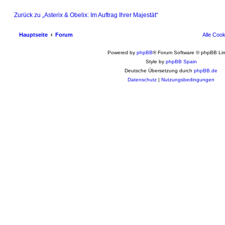
Zurück zu „Asterix & Obelix: Im Auftrag Ihrer Majestät“
Hauptseite
Forum
Alle Coo
Powered by
phpBB
® Forum Software © phpBB Lim
Style by
phpBB Spain
Deutsche Übersetzung durch
phpBB.de
Datenschutz
|
Nutzungsbedingungen