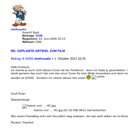
methusalix
AsterIX Bard
Beiträge:
5236
Registriert:
23. Juni 2006 20:15
Wohnort:
OWL
RE: GEPLANTE ARTIKEL ZUM FILM
B
Beitrag: # 43092
methusalix
»
1. Oktober 2012 16:33
e
i
Hallo Andreas,
ich meinte ja auch nicht dieses Cover mit der Fehldruck , denn ich hatte ja geschrieben "A
t
damit gemeint das auch hier erst das neue Cover für eine Weile herauskam und dann im 
r
worden ist (2008) . Sondern ich meinte dieses hier unten
a
g
Gruß Peter
Dateianhänge
Asterix und .... HC.jpg (22.16 KiB) 9812 mal betrachtet
Wer einem Fremdling nicht sich freundlich mag erweisen, der war wohl selber nie im fre
Rückert, Friedrich