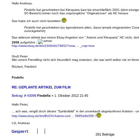
i
Hallo Andreas,
t
Findefix hat geschrieben:
bei Kleopatra kam bis einschließlich 2001 (dem einzige
r
SC-Bereich) immer noch das ursprüngliche "Originalcover" als HC heraus
a
g
Das habe ich auch nicht bestritten
Findefix hat geschrieben:
(zu irgendeinem alten, davor jemals eingesetzten Cov
zurückgekehrt)
Das widerum stimmt laut einem Ebay-Angebot von " Asterix und Kleopatra" HC nicht, dor
2008
aufgeführt :
http://www.ebay.de/itm/230846278852?nma ... _cvip=true
Gruß Peter
Wer einem Fremdling nicht sich freundlich mag erweisen, der war wohl selber nie im fre
Rückert, Friedrich
Findefix
RE: GEPLANTE ARTIKEL ZUM FILM
B
Beitrag: # 43098
Findefix
»
1. Oktober 2012 21:45
e
i
Hallo Peter,
t
... ach was, vergiß doch dieses "Symbolbild" in der unverkauft abgelaufenen Auktion - un
r
http://www.ebay.de/itm/BUCH-Asterix-und ... 5895d4b358
!
a
g
LG, Andreas
Gesperrt
291 Beiträge
Se