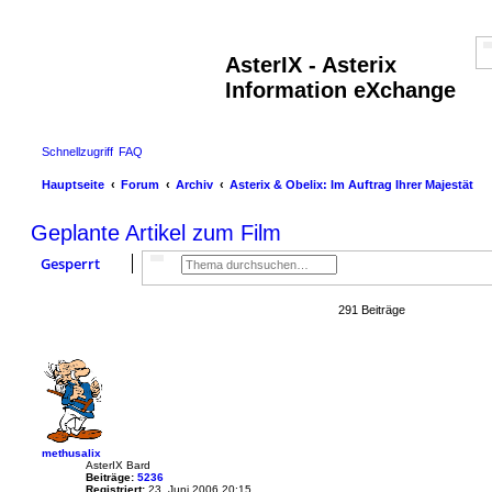
AsterIX - Asterix
Information eXchange
Schnellzugriff
FAQ
Hauptseite
Forum
Archiv
Asterix & Obelix: Im Auftrag Ihrer Majestät
Geplante Artikel zum Film
Gesperrt
Suche
Erweiterte Suche
291 Beiträge
Se
methusalix
AsterIX Bard
Beiträge:
5236
Registriert:
23. Juni 2006 20:15