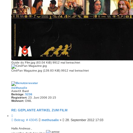
Guide du Film.jpg (63.04 KiB) 9912 mal betrachtet
CinéFan Magazine.jpg (139.83 KiB) 9912 mal betrachtet
methusalix
AsterIX Bard
Beiträge:
5236
Registriert:
23. Juni 2006 20:15
Wohnort:
OWL
RE: GEPLANTE ARTIKEL ZUM FILM
Z
i
B
Beitrag: # 43045
methusalix
»
28. September 2012 17:03
t
e
i
i
e
Hallo Andreas ,
r
t