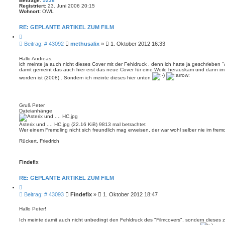
Beiträge:
5236
Registriert:
23. Juni 2006 20:15
Wohnort:
OWL
RE: GEPLANTE ARTIKEL ZUM FILM
Z
i
B
Beitrag: # 43092
methusalix
»
1. Oktober 2012 16:33
t
e
i
i
e
Hallo Andreas,
r
ich meinte ja auch nicht dieses Cover mit der Fehldruck , denn ich hatte ja geschrieben "A
t
e
damit gemeint das auch hier erst das neue Cover für eine Weile herauskam und dann im 
r
n
worden ist (2008) . Sondern ich meinte dieses hier unten
a
g
Gruß Peter
Dateianhänge
Asterix und .... HC.jpg (22.16 KiB) 9813 mal betrachtet
Wer einem Fremdling nicht sich freundlich mag erweisen, der war wohl selber nie im fre
Rückert, Friedrich
Findefix
RE: GEPLANTE ARTIKEL ZUM FILM
Z
i
B
Beitrag: # 43093
Findefix
»
1. Oktober 2012 18:47
t
e
i
i
e
Hallo Peter!
r
t
e
Ich meinte damit auch nicht unbedingt den Fehldruck des "Filmcovers", sondern dieses 
r
n