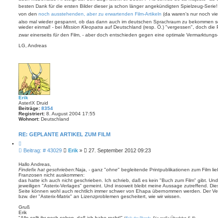
e
r
besten Dank für die ersten Bilder dieser ja schon länger angekündigten Spielzeug-Serie
n
a
von den
noch ausstehenden, aber zu erwartenden Film-Artikeln
(da waren's nur noch vie
g
also mal wieder gespannt, ob das dann auch im deutschen Sprachraum zu bekommen s
wieder einmal! - bei
Mission Kleopatra
auf Deutschland (resp. Ö.) "vergessen", doch die P
zwar einerseits
für
den Film, - aber doch entschieden gegen eine optimale Vermarktungs-
LG, Andreas
Erik
AsterIX Druid
Beiträge:
8354
Registriert:
8. August 2004 17:55
Wohnort:
Deutschland
RE: GEPLANTE ARTIKEL ZUM FILM
Z
i
B
Beitrag: # 43029
Erik
»
27. September 2012 09:23
t
e
i
i
e
Hallo Andreas,
r
Findefix hat geschrieben:
Naja, - ganz "
ohne
" begleitende Printpublikationen zum Film lie
t
e
Franzosen nicht auskommen:
r
n
das hatte ich auch nicht geschrieben. Ich schrieb, daß es kein "Buch zum Film" gibt. Und
a
jeweiligen "Asterix-Verlages" gemeint. Und insoweit bleibt meine Aussage zutreffend. Die
g
Seite können wohl auch rechtlich immer schwer von Ehapa übernommen werden. Der Vers
bzw. der "Asterix-Matrix" an Lizenzproblemen gescheitert, wie wir wissen.
Gruß
Erik
"Alle sollt ihr noch sehen, daß ich habe recht!"