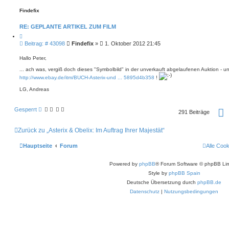
Findefix
RE: GEPLANTE ARTIKEL ZUM FILM
Z
i
B
Beitrag: # 43098
Findefix
»
1. Oktober 2012 21:45
t
e
i
i
e
Hallo Peter,
r
t
e
... ach was, vergiß doch dieses "Symbolbild" in der unverkauft abgelaufenen Auktion - un
r
n
http://www.ebay.de/itm/BUCH-Asterix-und ... 5895d4b358
!
a
g
LG, Andreas
Gesperrt
291 Beiträge
i
t
Zurück zu „Asterix & Obelix: Im Auftrag Ihrer Majestät“
Hauptseite
Forum
Alle Coo
Powered by
phpBB
® Forum Software © phpBB Lim
Style by
phpBB Spain
Deutsche Übersetzung durch
phpBB.de
Datenschutz
|
Nutzungsbedingungen