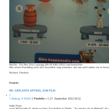
MacDo - Oct Nov 2012 xyxy.jpg (48.45 KiB) 10012 mal betrachtet
Wer einem Fremdling nicht sich freundlich mag erweisen, der war wohl selber nie im fre
Rückert, Friedrich
Findefix
RE: GEPLANTE ARTIKEL ZUM FILM
Z
i
B
Beitrag: # 43026
Findefix
»
27. September 2012 00:11
t
e
i
i
e
Hallo Peter,
r
auch McDonalds Fr. steigt auf den Zug Astérix et Obélix : "Au service de sa Majesté" ab
t