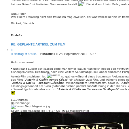
g
bei den Briten" mit limitiertem Sondercover bestellt
Die sind wohl beim Verlag wohl 
Gruß Peter
Wer einem Fremdling nicht sich freundlich mag erweisen, der war wohl selber nie im fre
Rückert, Friedrich
Findefix
RE: GEPLANTE ARTIKEL ZUM FILM
Z
i
B
Beitrag: # 43044
Findefix
»
28. September 2012 15:27
t
e
i
i
e
Hallo zusammen!
r
t
e
• Nicht ganz ausser acht lassen sollte man ferner, daß in Frankreich neben den
Filmbüch
r
n
bisherigen Asterix-Realfilmen, noch eine weitere A4-formatige, im Handel erhältliche Print
a
Asterix-Film erschienen ist:
so gab es während eines bestimmten Aktionszeitr
g
des Films "
Asterix & Obélix contre César
" ein
Magazin zum Film
, und während eines e
"
Astérix & Obélix – Mission Cléopâtre
" mit kartoniertem
Filmprogramm
, sowie zu "
Asté
allerdings gesondert am Kiosk (dafür aber schon parallel zur Aufführung in den Kinos!) -
- Demzufolge könnte also auch zu "
Astérix & Obélix au Service de Sa Majesté
" noch e
LG, Andreas
Dateianhänge
Seven Sept Magazine.jpg (75.27 KiB) 9912 mal betrachtet