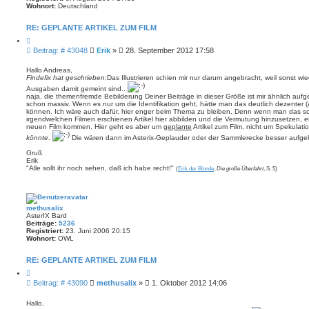
Wohnort:
Deutschland
RE: GEPLANTE ARTIKEL ZUM FILM
Z
i
B
Beitrag: # 43048
Erik
»
28. September 2012 17:58
t
e
i
i
e
Hallo Andreas,
r
Findefix hat geschrieben:
Das Illustrieren schien mir nur darum angebracht, weil sonst w
t
e
r
Ausgaben damit gemeint sind..
n
naja, die themenfremde Bebilderung Deiner Beiträge in dieser Größe ist mir ähnlich aufgef
a
schon massiv. Wenn es nur um die Identifikation geht, hätte man das deutlich dezenter (
g
können. Ich wäre auch dafür, hier enger beim Thema zu bleiben. Denn wenn man das so w
irgendwelchen Filmen erschienen Artikel hier abbilden und die Vermutung hinzusetzen,
neuen Film kommen. Hier geht es aber um
geplante
Artikel zum Film, nicht um Spekulati
könnte
.
Die wären dann im Asterix-Geplauder oder der Sammlerecke besser aufge
Gruß
Erik
"Alle sollt ihr noch sehen, daß ich habe recht!"
(
Erik der Blonde
,
Die große Überfahrt
, S. 5)
methusalix
AsterIX Bard
Beiträge:
5236
Registriert:
23. Juni 2006 20:15
Wohnort:
OWL
RE: GEPLANTE ARTIKEL ZUM FILM
Z
i
B
Beitrag: # 43090
methusalix
»
1. Oktober 2012 14:06
t
e
i
i
e
Hallo,