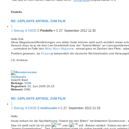
(
Erik der Blonde
,
Die große Überfahrt
, S. 5)
Findefix
RE: GEPLANTE ARTIKEL ZUM FILM
Z
i
B
Beitrag: # 43030
Findefix
»
27. September 2012 11:30
t
e
i
i
e
Hallo Erik,
r
Diese Magazinveröffentlichungen von dritter Seite können wohl auch rechtlich immer 
t
e
Versuch dazu ist ja mit dem Lire-Sonderheft bzw. der "Asterix-Matrix" an Lizenzproblemen 
r
n
.. zumindest im Falle des
Micky Maus Magazin
s - einmal ganz im Zeichen des Films - wä
a
Problem gewesen, da
Ehapa
ja bekanntlich der deutsche Rechteinhaber und Herausgeb
g
LG, Andreas
methusalix
AsterIX Bard
Beiträge:
5236
Registriert:
23. Juni 2006 20:15
Wohnort:
OWL
RE: GEPLANTE ARTIKEL ZUM FILM
Z
i
B
Beitrag: # 43036
methusalix
»
27. September 2012 21:33
t
e
i
i
e
Hallo,
r
t
heute bekam ich die Nachlieferung "Asterix bei den Briten" mit limitiertem Sondercover , 
e
r
n
Also ich weiß nicht ob ich jetzt
oder
soll ; Bekam nämlich "Asterix bei den B
a
"Asterix-Sammelordner" . Den Sammelordner hatte ich vorher bestellt und auch geliefert