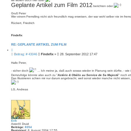
wir wollen doch hier über
e
r
Geplante Artikel zum Film 2012
n
berichten oder
a
g
Gruß Peter
Wer einem Fremdling nicht sich freundlich mag erweisen, der war wohl selber nie im fre
Rückert, Friedrich
Findefix
RE: GEPLANTE ARTIKEL ZUM FILM
Z
i
B
Beitrag: # 43046
Findefix
»
28. September 2012 17:47
t
e
i
i
e
Hallo Peter,
r
t
e
r
- sicher doch
... Ich meine ja, daß auch sowas wieder in Planung sein dürfte, - wie 
n
a
Demzufolge könnte also auch zu "
Astérix & Obélix au Service de Sa Majesté
" noch et
Das Illustrieren schien mir nur darum angebracht, weil sonst wieder manche nicht wisse
g
LG, Andreas
Erik
AsterIX Druid
Beiträge:
8354
Registriert:
8. August 2004 17:55