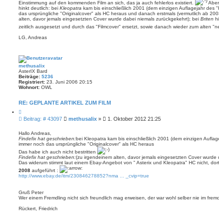
Einstimmung auf den kommenden Film an sich, das ja auch fehlerlos existiert.
Aber 
a
hinkt deutlich: bei
Kleopatra
kam bis einschließlich 2001 (dem einzigen Auflagejahr des 
g
das ursprüngliche "Originalcover" als HC heraus und danach erstmals (vermutlich ab 20
alten, davor jemals eingesetzten Cover wurde dabei niemals zurückgekehrt); bei
Briten
hi
zeitlich ausgesetzt und durch das "Filmcover" ersetzt, sowie danach wieder zum alten 
LG, Andreas
methusalix
AsterIX Bard
Beiträge:
5236
Registriert:
23. Juni 2006 20:15
Wohnort:
OWL
RE: GEPLANTE ARTIKEL ZUM FILM
Z
i
B
Beitrag: # 43097
methusalix
»
1. Oktober 2012 21:25
t
e
i
i
e
Hallo Andreas,
r
Findefix hat geschrieben:
bei Kleopatra kam bis einschließlich 2001 (dem einzigen Auflag
t
e
immer noch das ursprüngliche "Originalcover" als HC heraus
r
n
Das habe ich auch nicht bestritten
a
Findefix hat geschrieben:
(zu irgendeinem alten, davor jemals eingesetzten Cover wurde 
g
Das widerum stimmt laut einem Ebay-Angebot von " Asterix und Kleopatra" HC nicht, dor
2008
aufgeführt :
http://www.ebay.de/itm/230846278852?nma ... _cvip=true
Gruß Peter
Wer einem Fremdling nicht sich freundlich mag erweisen, der war wohl selber nie im fre
Rückert, Friedrich