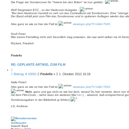
r
t
Die Frage der Sondercover für "Asterix bei den Briten" ist nun geklärt :
e
r
n
a
Wolf Stegmaier/ ECC , zu der Hardcover-Ausgabe :
g
"Bei dem Hardcover handelt es sich um das Comicalbum mit Sondercover. Eine "strenge L
Der Band erhält jetzt zum Film das Sondercover und in späteren Auflagen wieder das alt
Also ganz so wie es hier der Fall ist
viewtopic.php?f=14&t=7620
Gruß Peter
Wer einem Fremdling nicht sich freundlich mag erweisen, der war wohl selber nie im fre
Rückert, Friedrich
Findefix
RE: GEPLANTE ARTIKEL ZUM FILM
Z
i
B
Beitrag: # 43091
Findefix
»
1. Oktober 2012 16:18
t
e
i
i
e
Hallo Peter!
r
t
Also ganz so wie es hier der Fall ist
viewtopic.php?f=14&t=7620
e
r
n
Nein
, ganz und gar nicht so wie bei dem, worauf Du hier verweist, denn von
a
mit dem
Film
-Cover, - siehe dazu ein weiteres Mal
hier
(... wissend, daß entsprechend ge
g
Sonderausgaben in der Bibliothek ja fehlen)
LG, Andreas
methusalix
AsterIX Bard