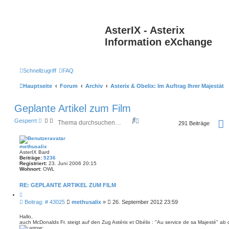
AsterIX - Asterix
Information eXchange
Schnellzugriff
FAQ
Hauptseite
Forum
Archiv
Asterix & Obelix: Im Auftrag Ihrer Majestät
Geplante Artikel zum Film
S
E
Gesperrt
291 Beiträge
u
r
i
c
w
t
h
e
methusalix
e
i
AsterIX Bard
t
Beiträge:
5236
e
Registriert:
23. Juni 2006 20:15
Wohnort:
OWL
r
t
e
RE: GEPLANTE ARTIKEL ZUM FILM
S
Z
u
i
B
Beitrag: # 43025
methusalix
»
26. September 2012 23:59
t
c
e
i
h
i
e
Hallo,
e
r
auch McDonalds Fr. steigt auf den Zug Astérix et Obélix : "Au service de sa Majesté" ab
t
e