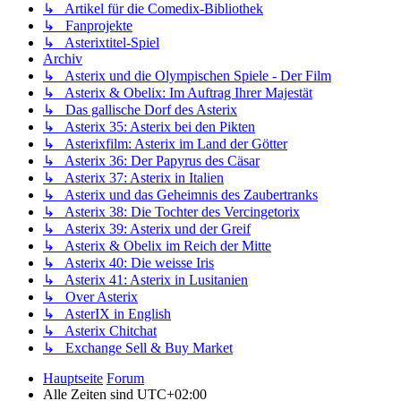
↳ Artikel für die Comedix-Bibliothek
↳ Fanprojekte
↳ Asterixtitel-Spiel
Archiv
↳ Asterix und die Olympischen Spiele - Der Film
↳ Asterix & Obelix: Im Auftrag Ihrer Majestät
↳ Das gallische Dorf des Asterix
↳ Asterix 35: Asterix bei den Pikten
↳ Asterixfilm: Asterix im Land der Götter
↳ Asterix 36: Der Papyrus des Cäsar
↳ Asterix 37: Asterix in Italien
↳ Asterix und das Geheimnis des Zaubertranks
↳ Asterix 38: Die Tochter des Vercingetorix
↳ Asterix 39: Asterix und der Greif
↳ Asterix & Obelix im Reich der Mitte
↳ Asterix 40: Die weisse Iris
↳ Asterix 41: Asterix in Lusitanien
↳ Over Asterix
↳ AsterIX in English
↳ Asterix Chitchat
↳ Exchange Sell & Buy Market
Hauptseite
Forum
Alle Zeiten sind
UTC+02:00