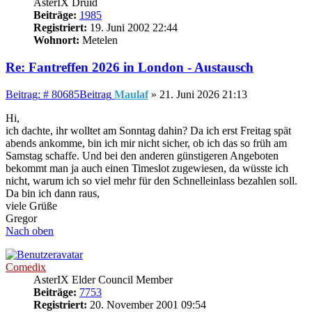
AsterIX Druid
Beiträge:
1985
Registriert:
19. Juni 2002 22:44
Wohnort:
Metelen
Re: Fantreffen 2026 in London - Austausch
Beitrag: # 80685
Beitrag
Maulaf
»
21. Juni 2026 21:13
Hi,
ich dachte, ihr wolltet am Sonntag dahin? Da ich erst Freitag spät
abends ankomme, bin ich mir nicht sicher, ob ich das so früh am
Samstag schaffe. Und bei den anderen günstigeren Angeboten
bekommt man ja auch einen Timeslot zugewiesen, da wüsste ich
nicht, warum ich so viel mehr für den Schnelleinlass bezahlen soll.
Da bin ich dann raus,
viele Grüße
Gregor
Nach oben
Comedix
AsterIX Elder Council Member
Beiträge:
7753
Registriert:
20. November 2001 09:54