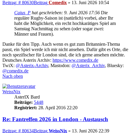
Beitrag: # 80630
Beitrag
Comedix
»
13. Juni 2026 10:54
Caius_P
hat geschrieben:
9. Juni 2026 17:56
Die
reguläre Rugby-Saison ist (natürlich) vorbei, aber Ihr
habt die Möglichkeit, ein recht hochkarätiges Spiel am
Samstag Nachmittag zu sehen (oder sogar zwei:
Männer und Frauen).
Danke für den Tipp. Auch wenn es gut zum Britannien-Thema
passt, ein Spiel werde ich mir nicht ansehen. Dafür gibt es Orte, die
noch spezifischer für London sind, die ich gerne ansehen möchte.
Deutsches Asterix Archiv:
https://www.comedix.de
TwiX:
@Asterix-Archiv
, Mastodon:
@Asterix_Archiv
, Bluesky:
@comedix.de
Nach oben
WeissNix
AsterIX Bard
Beiträge:
5448
Registriert:
28. April 2016 22:20
Re: Fantreffen 2026 in London - Austausch
Beitrag: # 80634
Beitrag
WeissNix
»
13. Juni 2026 22:39