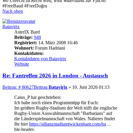
Wo Unrecht zu Recht wird, wird Widerstand zur Pflicht!
#FreeBaud #FreeDoğru
Nach oben
Batavirix
AsterIX Bard
Beiträge:
948
Registriert:
14. März 2008 16:46
Wohnort:
Forum Hadriani
Kontaktdaten:
Kontaktdaten von Batavirix
Website
Re: Fantreffen 2026 in London - Austausch
Beitrag: # 80627
Beitrag
Batavirix
»
10. Juni 2026 01:13
Caius_P hat geschrieben:
Ich habe noch einen Programmtipp für Euch:
Im größten Rugby-Stadium der Welt trifft die englische
Rugby-Union Auswahlmannschaft "Barbarians" auf
die Länderspielmannschaft von Wales. Näheres findet
Ihr hier
https://allianzstadiumtwickenham.com/ba
...
ble-header.