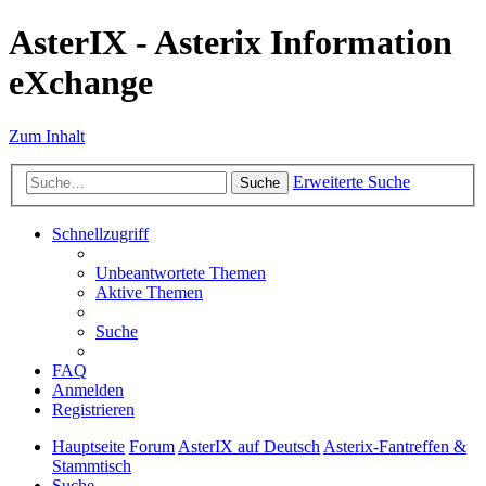
AsterIX - Asterix Information
eXchange
Zum Inhalt
Erweiterte Suche
Suche
Schnellzugriff
Unbeantwortete Themen
Aktive Themen
Suche
FAQ
Anmelden
Registrieren
Hauptseite
Forum
AsterIX auf Deutsch
Asterix-Fantreffen &
Stammtisch
Suche