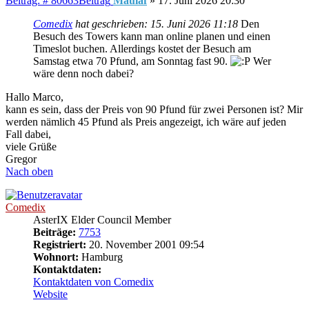
Beitrag: # 80663
Beitrag
Maulaf
»
17. Juni 2026 20:30
Comedix
hat geschrieben:
15. Juni 2026 11:18
Den
Besuch des Towers kann man online planen und einen
Timeslot buchen. Allerdings kostet der Besuch am
Samstag etwa 70 Pfund, am Sonntag fast 90.
Wer
wäre denn noch dabei?
Hallo Marco,
kann es sein, dass der Preis von 90 Pfund für zwei Personen ist? Mir
werden nämlich 45 Pfund als Preis angezeigt, ich wäre auf jeden
Fall dabei,
viele Grüße
Gregor
Nach oben
Comedix
AsterIX Elder Council Member
Beiträge:
7753
Registriert:
20. November 2001 09:54
Wohnort:
Hamburg
Kontaktdaten:
Kontaktdaten von Comedix
Website