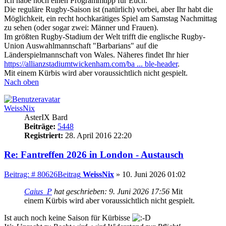
Ich habe noch einen Programmtipp für Euch:
Die reguläre Rugby-Saison ist (natürlich) vorbei, aber Ihr habt die
Möglichkeit, ein recht hochkarätiges Spiel am Samstag Nachmittag
zu sehen (oder sogar zwei: Männer und Frauen).
Im größten Rugby-Stadium der Welt trifft die englische Rugby-
Union Auswahlmannschaft "Barbarians" auf die
Länderspielmannschaft von Wales. Näheres findet Ihr hier
https://allianzstadiumtwickenham.com/ba ... ble-header
.
Mit einem Kürbis wird aber voraussichtlich nicht gespielt.
Nach oben
WeissNix
AsterIX Bard
Beiträge:
5448
Registriert:
28. April 2016 22:20
Re: Fantreffen 2026 in London - Austausch
Beitrag: # 80626
Beitrag
WeissNix
»
10. Juni 2026 01:02
Caius_P
hat geschrieben:
9. Juni 2026 17:56
Mit
einem Kürbis wird aber voraussichtlich nicht gespielt.
Ist auch noch keine Saison für Kürbisse