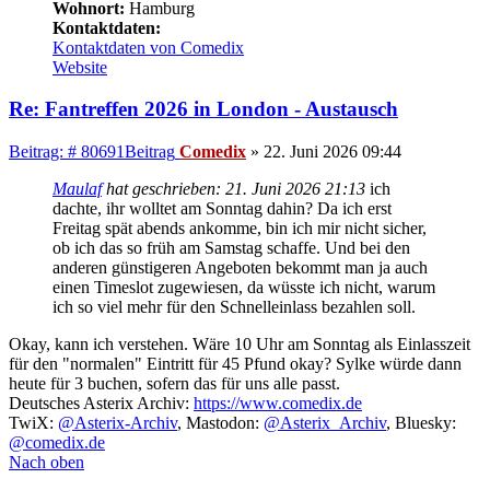
Wohnort:
Hamburg
Kontaktdaten:
Kontaktdaten von Comedix
Website
Re: Fantreffen 2026 in London - Austausch
Beitrag: # 80691
Beitrag
Comedix
»
22. Juni 2026 09:44
Maulaf
hat geschrieben:
21. Juni 2026 21:13
ich
dachte, ihr wolltet am Sonntag dahin? Da ich erst
Freitag spät abends ankomme, bin ich mir nicht sicher,
ob ich das so früh am Samstag schaffe. Und bei den
anderen günstigeren Angeboten bekommt man ja auch
einen Timeslot zugewiesen, da wüsste ich nicht, warum
ich so viel mehr für den Schnelleinlass bezahlen soll.
Okay, kann ich verstehen. Wäre 10 Uhr am Sonntag als Einlasszeit
für den "normalen" Eintritt für 45 Pfund okay? Sylke würde dann
heute für 3 buchen, sofern das für uns alle passt.
Deutsches Asterix Archiv:
https://www.comedix.de
TwiX:
@Asterix-Archiv
, Mastodon:
@Asterix_Archiv
, Bluesky:
@comedix.de
Nach oben