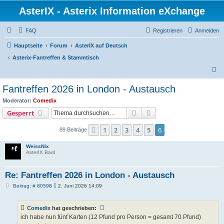
AsterIX - Asterix Information eXchange
FAQ
Registrieren
Anmelden
Hauptseite
Forum
AsterIX auf Deutsch
Asterix-Fantreffen & Stammtisch
S
u
Fantreffen 2026 in London - Austausch
c
Moderator:
Comedix
h
Suche
Erweiterte Suche
Gesperrt
e
1
2
3
4
5
6
Vorherige
89 Beiträge
WeissNix
AsterIX Bard
Re: Fantreffen 2026 in London - Austausch
B
Beitrag: # 80598
2. Juni 2026 14:09
e
i
t
Comedix
hat geschrieben:
r
a
ich habe nun fünf Karten (12 Pfund pro Person = gesamt 70 Pfund)
g