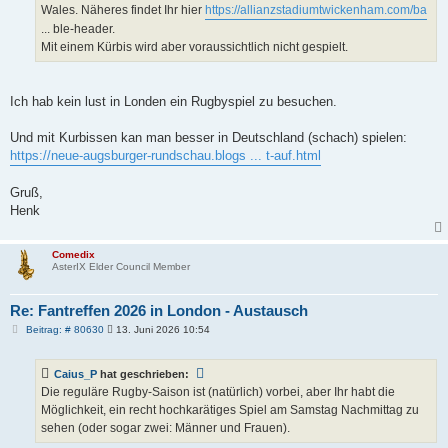
Wales. Näheres findet Ihr hier
https://allianzstadiumtwickenham.com/ba
... ble-header.
Mit einem Kürbis wird aber voraussichtlich nicht gespielt.
Ich hab kein lust in Londen ein Rugbyspiel zu besuchen.
Und mit Kurbissen kan man besser in Deutschland (schach) spielen:
https://neue-augsburger-rundschau.blogs ... t-auf.html
Gruß,
Henk
Comedix
AsterIX Elder Council Member
Re: Fantreffen 2026 in London - Austausch
B
Beitrag: # 80630
13. Juni 2026 10:54
e
i
t
Caius_P
hat geschrieben:
r
a
Die reguläre Rugby-Saison ist (natürlich) vorbei, aber Ihr habt die
g
Möglichkeit, ein recht hochkarätiges Spiel am Samstag Nachmittag zu
sehen (oder sogar zwei: Männer und Frauen).