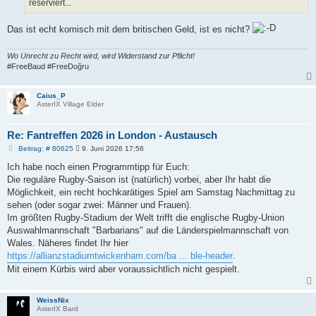
reserviert...
Das ist echt komisch mit dem britischen Geld, ist es nicht?
Wo Unrecht zu Recht wird, wird Widerstand zur Pflicht!
#FreeBaud #FreeDoğru
Caius_P
AsterIX Village Elder
Re: Fantreffen 2026 in London - Austausch
B
Beitrag: # 80625
9. Juni 2026 17:56
e
i
Ich habe noch einen Programmtipp für Euch:
t
Die reguläre Rugby-Saison ist (natürlich) vorbei, aber Ihr habt die
r
a
Möglichkeit, ein recht hochkarätiges Spiel am Samstag Nachmittag zu
g
sehen (oder sogar zwei: Männer und Frauen).
Im größten Rugby-Stadium der Welt trifft die englische Rugby-Union
Auswahlmannschaft "Barbarians" auf die Länderspielmannschaft von
Wales. Näheres findet Ihr hier
https://allianzstadiumtwickenham.com/ba ... ble-header
.
Mit einem Kürbis wird aber voraussichtlich nicht gespielt.
WeissNix
AsterIX Bard