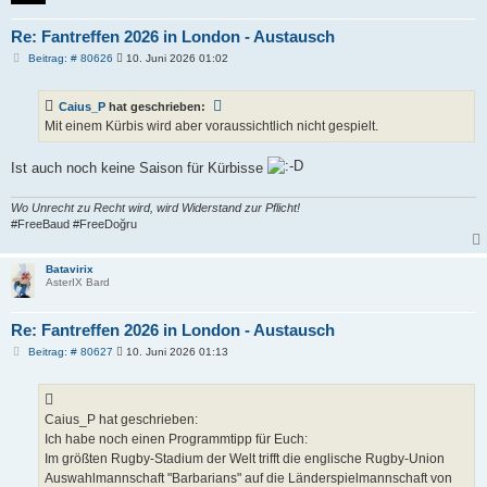
Re: Fantreffen 2026 in London - Austausch
B
Beitrag: # 80626
10. Juni 2026 01:02
e
i
t
Caius_P
hat geschrieben:
r
a
Mit einem Kürbis wird aber voraussichtlich nicht gespielt.
g
Ist auch noch keine Saison für Kürbisse
Wo Unrecht zu Recht wird, wird Widerstand zur Pflicht!
#FreeBaud #FreeDoğru
Batavirix
AsterIX Bard
Re: Fantreffen 2026 in London - Austausch
B
Beitrag: # 80627
10. Juni 2026 01:13
e
i
t
r
a
Caius_P hat geschrieben:
g
Ich habe noch einen Programmtipp für Euch:
Im größten Rugby-Stadium der Welt trifft die englische Rugby-Union
Auswahlmannschaft "Barbarians" auf die Länderspielmannschaft von