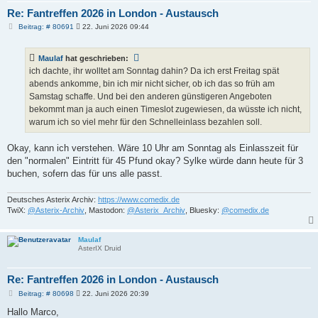
Re: Fantreffen 2026 in London - Austausch
B
Beitrag: # 80691
22. Juni 2026 09:44
e
i
t
Maulaf
hat geschrieben:
r
a
ich dachte, ihr wolltet am Sonntag dahin? Da ich erst Freitag spät
g
abends ankomme, bin ich mir nicht sicher, ob ich das so früh am
Samstag schaffe. Und bei den anderen günstigeren Angeboten
bekommt man ja auch einen Timeslot zugewiesen, da wüsste ich nicht,
warum ich so viel mehr für den Schnelleinlass bezahlen soll.
Okay, kann ich verstehen. Wäre 10 Uhr am Sonntag als Einlasszeit für
den "normalen" Eintritt für 45 Pfund okay? Sylke würde dann heute für 3
buchen, sofern das für uns alle passt.
Deutsches Asterix Archiv:
https://www.comedix.de
TwiX:
@Asterix-Archiv
, Mastodon:
@Asterix_Archiv
, Bluesky:
@comedix.de
Maulaf
AsterIX Druid
Re: Fantreffen 2026 in London - Austausch
B
Beitrag: # 80698
22. Juni 2026 20:39
e
i
Hallo Marco,