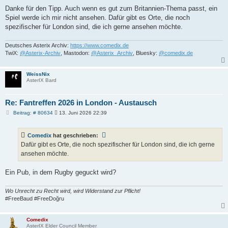
Danke für den Tipp. Auch wenn es gut zum Britannien-Thema passt, ein
Spiel werde ich mir nicht ansehen. Dafür gibt es Orte, die noch
spezifischer für London sind, die ich gerne ansehen möchte.
Deutsches Asterix Archiv:
https://www.comedix.de
TwiX:
@Asterix-Archiv
, Mastodon:
@Asterix_Archiv
, Bluesky:
@comedix.de
WeissNix
AsterIX Bard
Re: Fantreffen 2026 in London - Austausch
B
Beitrag: # 80634
13. Juni 2026 22:39
e
i
t
Comedix
hat geschrieben:
r
a
Dafür gibt es Orte, die noch spezifischer für London sind, die ich gerne
g
ansehen möchte.
Ein Pub, in dem Rugby geguckt wird?
Wo Unrecht zu Recht wird, wird Widerstand zur Pflicht!
#FreeBaud #FreeDoğru
Comedix
AsterIX Elder Council Member