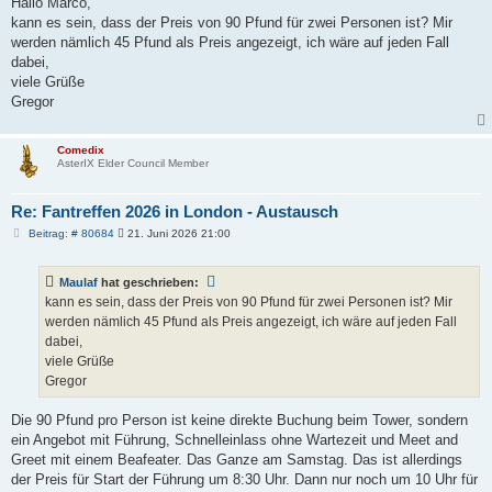
Hallo Marco,
kann es sein, dass der Preis von 90 Pfund für zwei Personen ist? Mir
werden nämlich 45 Pfund als Preis angezeigt, ich wäre auf jeden Fall
dabei,
viele Grüße
Gregor
Comedix
AsterIX Elder Council Member
Re: Fantreffen 2026 in London - Austausch
B
Beitrag: # 80684
21. Juni 2026 21:00
e
i
t
Maulaf
hat geschrieben:
r
a
kann es sein, dass der Preis von 90 Pfund für zwei Personen ist? Mir
g
werden nämlich 45 Pfund als Preis angezeigt, ich wäre auf jeden Fall
dabei,
viele Grüße
Gregor
Die 90 Pfund pro Person ist keine direkte Buchung beim Tower, sondern
ein Angebot mit Führung, Schnelleinlass ohne Wartezeit und Meet and
Greet mit einem Beafeater. Das Ganze am Samstag. Das ist allerdings
der Preis für Start der Führung um 8:30 Uhr. Dann nur noch um 10 Uhr für