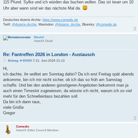
115 Pfund. Sylke und ich würden das buchen wollen. Das ist teuer um 10
Uhr aber wann sind wir das nächste Mal da.
Deutsches Asterix Archiv:
https://www.comedix.de
TwiX:
@Asterix-Archiv
, Mastodon:
@Asterix_Archiv
, Bluesky:
@comedix.de
Maulaf
AsterIX Druid
Re: Fantreffen 2026 in London - Austausch
B
Beitrag: # 80685
21. Juni 2026 21:13
e
i
Hi,
t
ich dachte, ihr wolltet am Sonntag dahin? Da ich erst Freitag spät abends
r
a
ankomme, bin ich mir nicht sicher, ob ich das so früh am Samstag
g
schaffe. Und bei den anderen günstigeren Angeboten bekommt man ja
auch einen Timeslot zugewiesen, da wüsste ich nicht, warum ich so viel
mehr für den Schnelleinlass bezahlen soll.
Da bin ich dann raus,
viele Grüße
Gregor
Comedix
AsterIX Elder Council Member