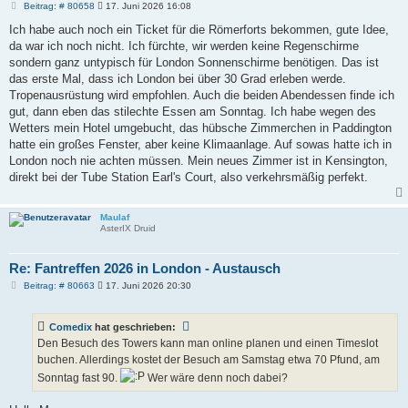
B
Beitrag: # 80658
17. Juni 2026 16:08
e
i
Ich habe auch noch ein Ticket für die Römerforts bekommen, gute Idee,
t
da war ich noch nicht. Ich fürchte, wir werden keine Regenschirme
r
a
sondern ganz untypisch für London Sonnenschirme benötigen. Das ist
g
das erste Mal, dass ich London bei über 30 Grad erleben werde.
Tropenausrüstung wird empfohlen. Auch die beiden Abendessen finde ich
gut, dann eben das stilechte Essen am Sonntag. Ich habe wegen des
Wetters mein Hotel umgebucht, das hübsche Zimmerchen in Paddington
hatte ein großes Fenster, aber keine Klimaanlage. Auf sowas hatte ich in
London noch nie achten müssen. Mein neues Zimmer ist in Kensington,
direkt bei der Tube Station Earl's Court, also verkehrsmäßig perfekt.
Maulaf
AsterIX Druid
Re: Fantreffen 2026 in London - Austausch
B
Beitrag: # 80663
17. Juni 2026 20:30
e
i
t
Comedix
hat geschrieben:
r
a
Den Besuch des Towers kann man online planen und einen Timeslot
g
buchen. Allerdings kostet der Besuch am Samstag etwa 70 Pfund, am
Sonntag fast 90.
Wer wäre denn noch dabei?