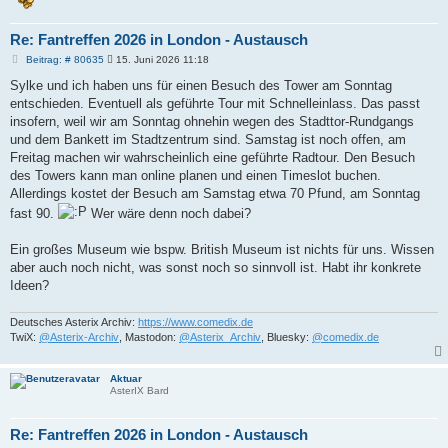
Re: Fantreffen 2026 in London - Austausch
B
Beitrag: # 80635
15. Juni 2026 11:18
e
i
Sylke und ich haben uns für einen Besuch des Tower am Sonntag
t
entschieden. Eventuell als geführte Tour mit Schnelleinlass. Das passt
r
a
insofern, weil wir am Sonntag ohnehin wegen des Stadttor-Rundgangs
g
und dem Bankett im Stadtzentrum sind. Samstag ist noch offen, am
Freitag machen wir wahrscheinlich eine geführte Radtour. Den Besuch
des Towers kann man online planen und einen Timeslot buchen.
Allerdings kostet der Besuch am Samstag etwa 70 Pfund, am Sonntag
fast 90.
Wer wäre denn noch dabei?
Ein großes Museum wie bspw. British Museum ist nichts für uns. Wissen
aber auch noch nicht, was sonst noch so sinnvoll ist. Habt ihr konkrete
Ideen?
Deutsches Asterix Archiv:
https://www.comedix.de
TwiX:
@Asterix-Archiv
, Mastodon:
@Asterix_Archiv
, Bluesky:
@comedix.de
Aktuar
AsterIX Bard
Re: Fantreffen 2026 in London - Austausch