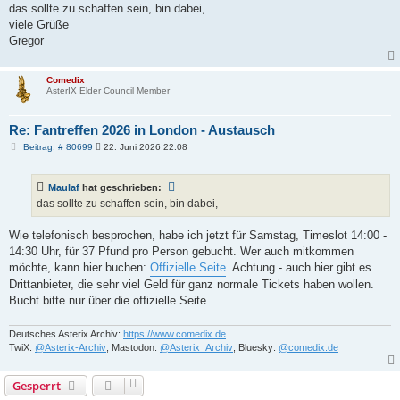
t
das sollte zu schaffen sein, bin dabei,
r
a
viele Grüße
g
Gregor
Comedix
AsterIX Elder Council Member
Re: Fantreffen 2026 in London - Austausch
B
Beitrag: # 80699
22. Juni 2026 22:08
e
i
t
Maulaf
hat geschrieben:
r
a
das sollte zu schaffen sein, bin dabei,
g
Wie telefonisch besprochen, habe ich jetzt für Samstag, Timeslot 14:00 -
14:30 Uhr, für 37 Pfund pro Person gebucht. Wer auch mitkommen
möchte, kann hier buchen:
Offizielle Seite
. Achtung - auch hier gibt es
Drittanbieter, die sehr viel Geld für ganz normale Tickets haben wollen.
Bucht bitte nur über die offizielle Seite.
Deutsches Asterix Archiv:
https://www.comedix.de
TwiX:
@Asterix-Archiv
, Mastodon:
@Asterix_Archiv
, Bluesky:
@comedix.de
Gesperrt