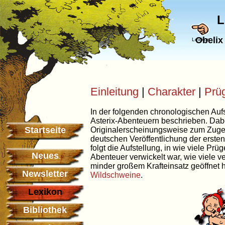
L
Obelix
Lexikon
Einleitung
|
Charakter
|
Prü
In der folgenden chronologischen Aufs
Asterix-Abenteuern beschrieben. Dab
Startseite
Originalerscheinungsweise zum Zuge,
deutschen Veröffentlichung der erste
folgt die Aufstellung, in wie viele Prü
Neues
Abenteuer verwickelt war, wie viele v
minder großem Krafteinsatz geöffnet 
Newsletter
Wildschweine
.
Lexikon
Bibliothek