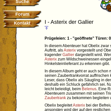
Suche
Forum
I - Asterix der Gallier
Kontakt
Prügeleien: 1 - "geöffnete" Türen:
In diesem Abenteuer hat Obelix zwar 
Auftritt, als
Asterix
vorgestellt und Obe
tragender
Gallier
dargestellt wird. Wen
Asterix
zum Wildschweinessen eingelad
Hinkelsteinlieferant zu erkennen gibt.
In diesem Album geht er auch schon 
seinen Zaubertrankvorrat auffrischen 
Leser, dass Obelix als Säugling in d
deshalb ein Schluck gefährlich sei. Na
leicht beleidigt, beim
Belenus
. Eine R
Abenteuern zusammen mit seinen Tri
Zaubertrank
zu bekommen begleiten w
Obelix begleitet
Asterix
bei der Befre
ansonsten wird der auf den restlichen 