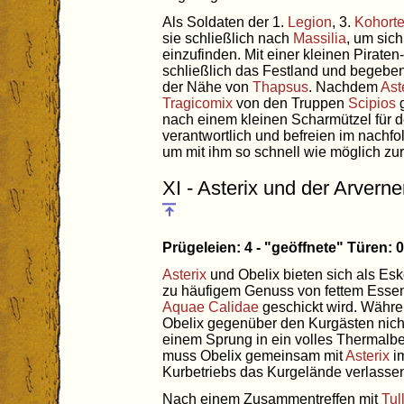
Als Soldaten der 1.
Legion
, 3.
Kohort
sie schließlich nach
Massilia
, um sic
einzufinden. Mit einer kleinen Pirate
schließlich das Festland und begeben
der Nähe von
Thapsus
. Nachdem
Ast
Tragicomix
von den Truppen
Scipios
g
nach einem kleinen Scharmützel für 
verantwortlich und befreien im nach
um mit ihm so schnell wie möglich zur
XI - Asterix und der Arverne
Prügeleien: 4 - "geöffnete" Türen:
Asterix
und Obelix bieten sich als Esk
zu häufigem Genuss von fettem Essen
Aquae Calidae
geschickt wird. Währe
Obelix gegenüber den Kurgästen nicht
einem Sprung in ein volles Thermalbe
muss Obelix gemeinsam mit
Asterix
im
Kurbetriebs das Kurgelände verlasse
Nach einem Zusammentreffen mit
Tul