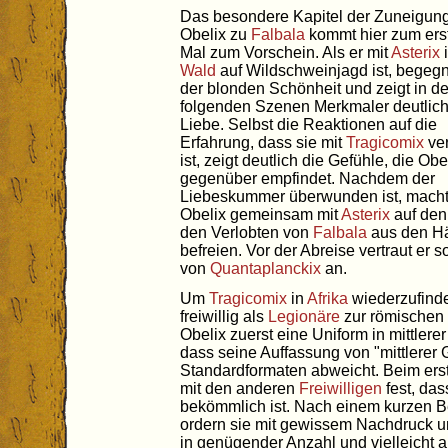
Das besondere Kapitel der Zuneigun
Obelix zu
Falbala
kommt hier zum ers
Mal zum Vorschein. Als er mit
Asterix
Wald
auf Wildschweinjagd ist, begegn
der blonden Schönheit und zeigt in d
folgenden Szenen Merkmaler deutlich
Liebe. Selbst die Reaktionen auf die
Erfahrung, dass sie mit
Tragicomix
ver
ist, zeigt deutlich die Gefühle, die Obel
gegenüber empfindet. Nachdem der
Liebeskummer überwunden ist, macht
Obelix gemeinsam mit
Asterix
auf den
den Verlobten von
Falbala
aus den H
befreien. Vor der Abreise vertraut er 
von
Quantaplanckix
an.
Um
Tragicomix
in
Afrika
wiederzufind
freiwillig als
Legionäre
zur römischen
Obelix zuerst eine Uniform in mittlerer
dass seine Auffassung von "mittlerer
Standardformaten abweicht. Beim ers
mit den anderen
Freiwilligen
fest, das
bekömmlich ist. Nach einem kurzen
ordern sie mit gewissem Nachdruck 
in genügender Anzahl und vielleicht