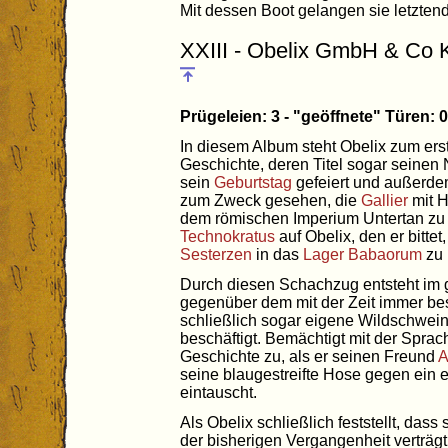
Mit dessen Boot gelangen sie letztend
XXIII - Obelix GmbH & Co
Prügeleien: 3 - "geöffnete" Türen:
In diesem Album steht Obelix zum ers
Geschichte, deren Titel sogar seinen 
sein
Geburtstag
gefeiert und außerde
zum Zweck gesehen, die
Gallier
mit H
dem römischen Imperium Untertan z
Technokratus
auf Obelix, den er bittet
Sesterzen
in das
Lager
Babaorum
zu 
Durch diesen Schachzug entsteht im 
gegenüber dem mit der Zeit immer be
schließlich sogar eigene Wildschwei
beschäftigt. Bemächtigt mit der Sprach
Geschichte zu, als er seinen Freund
A
seine blaugestreifte Hose gegen ein 
eintauscht.
Als Obelix schließlich feststellt, das
der bisherigen Vergangenheit verträg