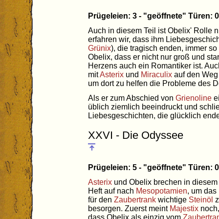
Prügeleien: 3 - "geöffnete" Türen:
Auch in diesem Teil ist Obelix' Rolle 
erfahren wir, dass ihm Liebesgeschic
Grünix
), die tragisch enden, immer s
Obelix, dass er nicht nur groß und st
Herzens auch ein Romantiker ist. Au
mit
Asterix
und
Miraculix
auf den Weg 
um dort zu helfen die Probleme des D
Als er zum Abschied von
Grienoline
e
üblich ziemlich beeindruckt und schlie
Liebesgeschichten, die glücklich en
XXVI - Die Odyssee
Prügeleien: 5 - "geöffnete" Türen:
Asterix
und Obelix brechen in diesem
Heft auf nach
Mesopotamien
, um das
für den
Zaubertrank
wichtige
Steinöl
z
besorgen. Zuerst meint
Majestix
noch
dass Obelix als einzig vom
Zaubertra