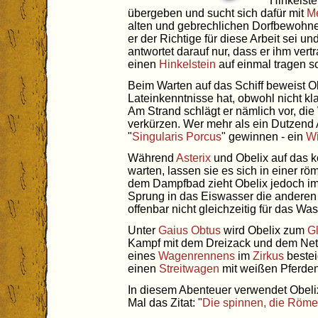
Hinkelste
übergeben und sucht sich dafür mit
Me
alten und gebrechlichen Dorfbewohner 
er der Richtige für diese Arbeit sei 
antwortet darauf nur, dass er ihm ver
einen
Hinkelstein
auf einmal tragen so
Beim Warten auf das Schiff beweist O
Lateinkenntnisse hat, obwohl nicht kl
Am Strand schlägt er nämlich vor, die 
verkürzen. Wer mehr als ein Dutzend 
"
Singularis Porcus
" gewinnen - ein
Wi
Während
Asterix
und Obelix auf das ko
warten, lassen sie es sich in einer r
dem Dampfbad zieht Obelix jedoch i
Sprung in das Eiswasser die anderen
offenbar nicht gleichzeitig für das Wa
Unter
Gaius Obtus
wird Obelix zum
Gl
Kampf mit dem Dreizack und dem Ne
eines
Wagenrennens
im
Zirkus
bestei
einen
Streitwagen
mit weißen Pferde
In diesem Abenteuer verwendet Obelix
Mal das Zitat: "
Die spinnen, die Röme