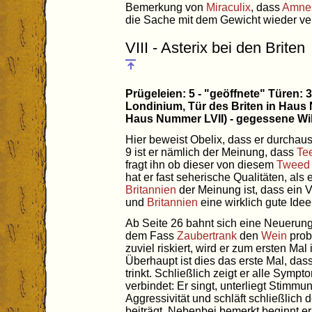
Bemerkung von
Miraculix
, dass
Amne
die Sache mit dem Gewicht wieder ve
VIII - Asterix bei den Briten
Prügeleien: 5 - "geöffnete" Türen: 
Londinium, Tür des Briten in Haus 
Haus Nummer LVII) - gegessene Wi
Hier beweist Obelix, dass er durchau
9 ist er nämlich der Meinung, dass
Te
fragt ihn ob dieser von diesem
Tweed
hat er fast seherische Qualitäten, als 
Britannien
der Meinung ist, dass ein
und
Britannien
eine wirklich gute Idee
Ab Seite 26 bahnt sich eine Neuerung
dem Fass
Zaubertrank
den
Wein
prob
zuviel riskiert, wird er zum ersten Mal
Überhaupt ist dies das erste Mal, das
trinkt. Schließlich zeigt er alle Symp
verbindet: Er singt, unterliegt Stim
Aggressivität und schläft schließlich
beiträgt. Nebenbei bemerkt beginnt 