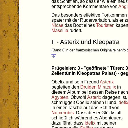
das Schiff an, so dass er wie ein neu
entsprechende Kommentare von
Angl
Das besonders effektive Fortkommen 
später mit der Rudervariation, als er
Nicae
das Boot eines
Touristen
kapert
Massilia
rudert.
II - Asterix und Kleopatra
(Band 6 in der französischen Originalreihenfol
Prügeleien: 3 - "geöffnete" Türen:
Zellentür in Kleopatras Palast) - 
Obelix und sein Freund
Asterix
begleiten den
Druiden
Miraculix
in
diesem Album bei dessen Reise nach
Ägypten
. Obwohl
Asterix
dagegen ist,
schmuggelt Obelix seinen Hund
Idefi
in einer Tasche auf das Schiff von
Numerobis
. Dass dieser Glücksfall
schließlich während es Abenteuers
dazu führt, dass
Idefix
mit seiner