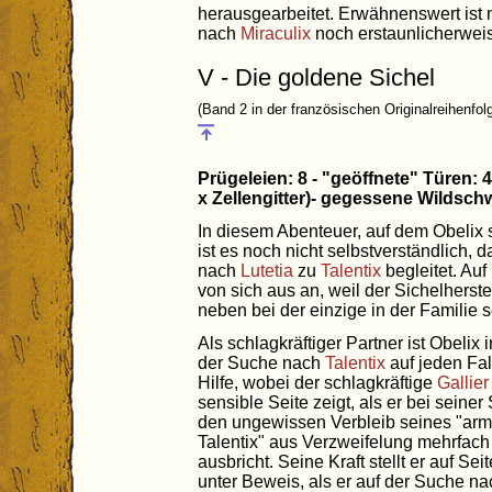
herausgearbeitet. Erwähnenswert ist
nach
Miraculix
noch erstaunlicherweise
V - Die goldene Sichel
(Band 2 in der französischen Originalreihenfol
Prügeleien: 8 - "geöffnete" Türen: 4 
x Zellengitter)- gegessene Wildsch
In diesem Abenteuer, auf dem Obelix so
ist es noch nicht selbstverständlich, 
nach
Lutetia
zu
Talentix
begleitet. Auf
von sich aus an, weil der Sichelherste
neben bei der einzige in der Familie 
Als schlagkräftiger Partner ist Obelix 
der Suche nach
Talentix
auf jeden Fal
Hilfe, wobei der schlagkräftige
Gallier
sensible Seite zeigt, als er bei seine
den ungewissen Verbleib seines "arm
Talentix" aus Verzweifelung mehrfach
ausbricht. Seine Kraft stellt er auf Sei
unter Beweis, als er auf der Suche na