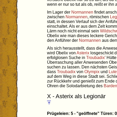
wenn er nur so tut als ob, reißt er ihn 
Im Lager der
Normannen
findet ansch
zwischen
Normannen
, römischen
Leg
statt, in dessen Verlauf sich der Anfüh
einschaltet. Als er aus dem Zelt kom
Lärm noch nicht einmal sein
Wildsch
Obelix wie man dieses leckere Gerich
den Anführer der
Normannen
aus dem
Als sich herausstellt, dass die Anwes
wird Obelix von
Asterix
losgeschickt d
erfolglosen Suche in
Troubadix
' Hütt
Überraschung aller Anwesenden Obeli
suchen zu lassen. Den nächsten Geistes
dass
Troubadix
von
Olympix
und
Lute
auf dem Weg in diese Stadt sei. Schl
zur Rückkehr und genießt zum Ende 
Ohren die Solodarbietung des
Barde
X - Asterix als Legionär
Prügeleien: 5 - "geöffnete" Türen: