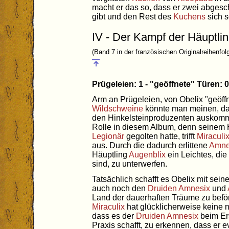
macht er das so, dass er zwei abgesc
gibt und den Rest des
Kuchens
sich s
IV - Der Kampf der Häuptli
(Band 7 in der französischen Originalreihenfol
Prügeleien: 1 - "geöffnete" Türen:
Arm an Prügeleien, von Obelix "geöf
Wildschweine
könnte man meinen, da
den Hinkelsteinproduzenten auskommt.
Rolle in diesem Album, denn seinem H
Legionär
gegolten hatte, trifft
Miraculi
aus. Durch die dadurch erlittene
Amne
Häuptling
Augenblix
ein Leichtes, die
sind, zu unterwerfen.
Tatsächlich schafft es Obelix mit sei
auch noch den
Druiden
Amnesix
und
Land der dauerhaften Träume zu beförd
Miraculix
hat glücklicherweise keine 
dass es der
Druiden
Amnesix
beim Er
Praxis schafft, zu erkennen, dass er ev