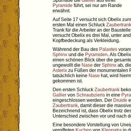
Spürnase die
Gallier
aus einer
Pyramide
führt, sei nur am Rande
erwähnt.
Auf Seite 17 versucht sich Obelix zum
ersten Mal einen Schluck
Zaubertran
Trank für die Arbeiter an der Baustell
versucht Obelix es drei Mal, unter and
Kopfbedeckung als Verkleidung.
Während der Bau des
Palastes
vorans
Sphinx
und die
Pyramiden
. Als Obeli
einen schönen Blick über die gesamt
ungewollt die
Nase
der
Sphinx
ab, di
Asterix
zu Füßen der monumentalen Fi
tatsächlich keine
Nase
hat, wird hierm
gekommen ist.
Den ersten Schluck
Zaubertrank
beko
Gallier
von
Schraubzieris
in eine
Pyr
eingeschlossen werden. Der
Druide
e
Zaubertrank
, damit dieser die massiv
Bezeichnend ist, dass Obelix trotz de
Unterschied zwischen vor und nach
Eine besondere Vorstellung von Uneige
vergifteten
Kuchen
von
Kleopatra
in d