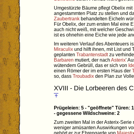
Umgestürzte Bäume pflegt Obelix mit 
angestammten Platz zu stellen und d
Zaubertrank
behandelten Eicheln würd
Für Obelix, der zum ersten Mal eine 
auch nicht weiß, mit welcher Geschwi
ist es ohnehin eine Eiche wie jede an
Im weiteren Verlauf des Abenteuers i
Miraculix
und hilft ihnen, mit List un
geplanten
Trabantenstadt
zu verhinde
Barbaren
mutiert, der nach
Asterix
' Au
wütendem Gebrüll, das er sich von
Ide
einen Römer der im ersten Haus der
so, dass
Troubadix
den Plan zur Voll
XVIII - Die Lorbeeren des 
Prügeleien: 5 - "geöffnete" Türen: 
- gegessene Wildschweine: 2
Zum zweiten Mal in der Asterix-Serie
weniger amüsanten Auswirkungen vo
gehört er zur Ehrengarde von
Majesti