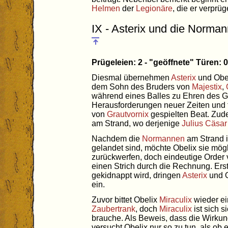
Helmen
der
Legionäre
, die er verprüge
IX - Asterix und die Norma
Prügeleien: 2 - "geöffnete" Türen:
Diesmal übernehmen
Asterix
und Obel
dem Sohn des Bruders von
Majestix
,
während eines Balles zu Ehren des G
Herausforderungen neuer Zeiten und 
von
Grautvornix
gespielten Beat. Zudem
am Strand, wo derjenige
Julius Cäsar
Nachdem die
Normannen
am Strand i
gelandet sind, möchte Obelix sie mögl
zurückwerfen, doch eindeutige Order
einen Strich durch die Rechnung. Ers
gekidnappt wird, dringen
Asterix
und O
ein.
Zuvor bittet Obelix
Miraculix
wieder ei
Zaubertrank
, doch
Miraculix
ist sich s
brauche. Als Beweis, dass die Wirku
versucht Obelix nur so zu tun, als ob