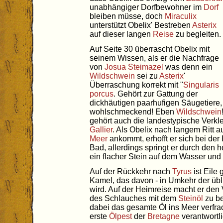
unabhängiger Dorfbewohner im
Dorf
bleiben müsse, doch
Miraculix
unterstützt Obelix' Bestreben
Asterix
auf dieser langen
Reise
zu begleiten.
Auf Seite 30 überrascht Obelix mit
seinem Wissen, als er die Nachfrage
von
Josua Steimazel
was denn ein
Wildschwein
sei zu
Asterix
'
Überraschung korrekt mit "
Singularis
porcus
. Gehört zur Gattung der
dickhäutigen paarhufigen Säugetiere,
wohlschmeckend! Eben
Wildschwein
gehört auch die landestypische Verkl
Gallier
. Als Obelix nach langem Ritt 
Meer
ankommt, erhofft er sich bei der
Bad, allerdings springt er durch den
ein flacher Stein auf dem Wasser und g
Auf der Rückkehr nach
Tyrus
ist Eile 
Kamel, das davon - in Umkehr der übl
wird. Auf der Heimreise macht er den
des Schlauches mit dem
Steinöl
zu be
dabei das gesamte Öl ins Meer verfrach
erste
Ölpest
der
Bretagne
verantwortlic