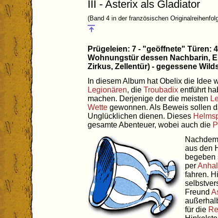
III - Asterix als Gladiator
(Band 4 in der französischen Originalreihenfol
Prügeleien: 7 - "geöffnete" Türen: 
Wohnungstür dessen Nachbarin, E
Zirkus, Zellentür) - gegessene Wild
In diesem Album hat Obelix die Idee
Legionären
, die
Troubadix
entführt ha
machen. Derjenige der die meisten
Le
Wette
gewonnen. Als Beweis sollen d
Unglücklichen dienen. Dieses
Helmsp
gesamte Abenteuer, wobei auch die
P
Nachde
aus den 
begeben s
per
Anhal
fahren. H
selbstver
Freund
As
außerhal
für die
Re