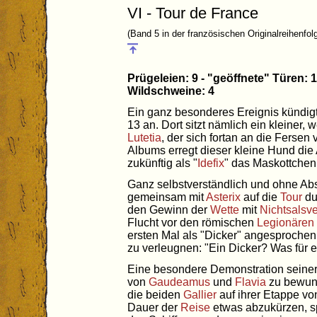
VI - Tour de France
(Band 5 in der französischen Originalreihenfol
Prügeleien: 9 - "geöffnete" Türen: 
Wildschweine: 4
Ein ganz besonderes Ereignis kündigt
13 an. Dort sitzt nämlich ein kleiner,
Lutetia
, der sich fortan an die Fersen
Albums erregt dieser kleine Hund die
zukünftig als "
Idefix
" das Maskottchen
Ganz selbstverständlich und ohne Abs
gemeinsam mit
Asterix
auf die
Tour
du
den Gewinn der
Wette
mit
Nichtsalsv
Flucht vor den römischen
Legionären
ersten Mal als "Dicker" angesprochen,
zu verleugnen: "Ein Dicker? Was für e
Eine besondere Demonstration seiner K
von
Gaudeamus
und
Flavia
zu bewund
die beiden
Gallier
auf ihrer Etappe v
Dauer der
Reise
etwas abzukürzen, sp