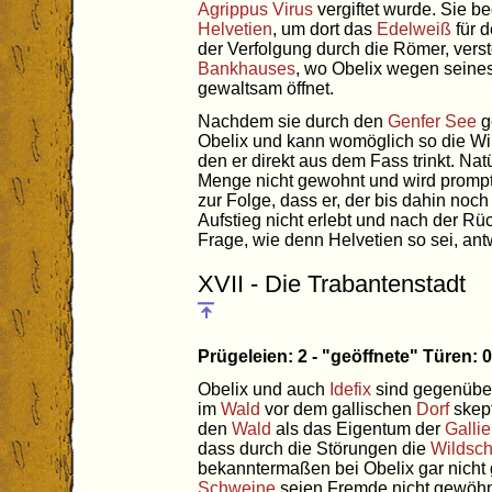
Agrippus Virus
vergiftet wurde. Sie 
Helvetien
, um dort das
Edelweiß
für 
der Verfolgung durch die Römer, verst
Bankhauses
, wo Obelix wegen seines
gewaltsam öffnet.
Nachdem sie durch den
Genfer See
g
Obelix und kann womöglich so die Wi
den er direkt aus dem Fass trinkt. Natü
Menge nicht gewohnt und wird promp
zur Folge, dass er, der bis dahin noc
Aufstieg nicht erlebt und nach der Rü
Frage, wie denn Helvetien so sei, antw
XVII - Die Trabantenstadt
Prügeleien: 2 - "geöffnete" Türen:
Obelix und auch
Idefix
sind gegenübe
im
Wald
vor dem gallischen
Dorf
skept
den
Wald
als das Eigentum der
Gallie
dass durch die Störungen die
Wildsc
bekanntermaßen bei Obelix gar nicht
Schweine
seien Fremde nicht gewöhn