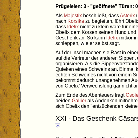
Prügeleien: 3 - "geöffnete" Türen:
Als
Majestix
beschließt, dass
Asterix
u
nach
Korsika
zu begleiten, führt Obel
dass
Idefix
nicht zu klein wäre für ein
Obelix dem Korsen seinen Hund und pr
Geschenk an. So kann
Idefix
mitkomme
schleppen, wie er selbst sagt.
Auf der Insel machen sie Rast in ein
auf die Vertreter der anderen Sippen,
organisieren. Als die Sippenvorständ
Quieken eines Schweins an. Einmal 
echten Schweines nicht von einem Si
bekommt dadurch unangenehmen Auge
von Obelix' Verwechslung gar nicht amü
Zum Ende des Abenteuers fragt
Osole
beiden
Gallier
als Andenken mitnehme
sich Obelix den "entzückenden klein
XXI - Das Geschenk Cäsar