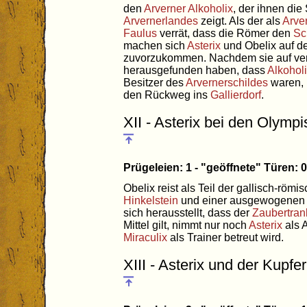
den
Arverner
Alkoholix
, der ihnen di
Arvernerlandes
zeigt. Als der als
Arve
Faulus
verrät, dass die Römer den
Sc
machen sich
Asterix
und Obelix auf 
zuvorzukommen. Nachdem sie auf ver
herausgefunden haben, dass
Alkohol
Besitzer des
Arvernerschildes
waren, 
den Rückweg ins
Gallierdorf
.
XII - Asterix bei den Olymp
Prügeleien: 1 - "geöffnete" Türen:
Obelix reist als Teil der gallisch-rö
Hinkelstein
und einer ausgewogenen 
sich herausstellt, dass der
Zaubertran
Mittel gilt, nimmt nur noch
Asterix
als A
Miraculix
als Trainer betreut wird.
XIII - Asterix und der Kupfe