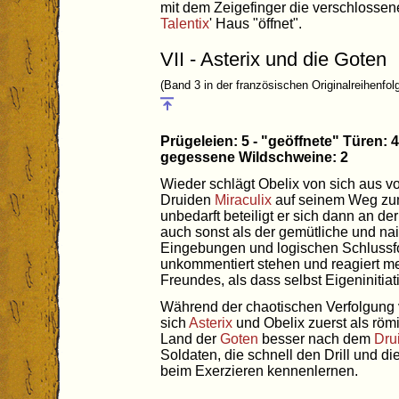
mit dem Zeigefinger die verschlossen
Talentix
' Haus "öffnet".
VII - Asterix und die Goten
(Band 3 in der französischen Originalreihenfol
Prügeleien: 5 - "geöffnete" Türen: 4
gegessene Wildschweine: 2
Wieder schlägt Obelix von sich aus v
Druiden
Miraculix
auf seinem Weg z
unbedarft beteiligt er sich dann an d
auch sonst als der gemütliche und na
Eingebungen und logischen Schlussfo
unkommentiert stehen und reagiert m
Freundes, als dass selbst Eigeninitia
Während der chaotischen Verfolgung
sich
Asterix
und Obelix zuerst als rö
Land der
Goten
besser nach dem
Dru
Soldaten, die schnell den Drill und di
beim Exerzieren kennenlernen.