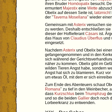
ihren Bruder
Homöopatix
besucht. De
ermuntert
Majestix
eine
Wette
abzusch
Obelix auf dessen Seite ist,
latürnich
!
der "
Taverna Mosellana
" wieder eine
Gemeinsam mit
Asterix
versuchen sie
zu werden. Deshalb entschließen sie 
dieser der Hoflieferant
Cäsars
ist. Är
das Haus von
Claudius Überflus
und w
eingesetzt.
Nachdem
Asterix
und Obelix bei ein
gefangengenommen und in den Kerke
sich während der Gerichtsverhandlun
näher zu kommen. Obelix gibt im Gefä
wilden Tieren Angst habe, sondern w
Angst hat sich zu blamieren. Kurz vor 
um etwas Öl, mit dem er sich einreib
Zum Ende des Abenteuers schaut Obel
Romana
" zu tief in den Weinbecher,
dass
Kurzschlus
beim
Triumphzug
de
und so die beiden
Gallier
doch noch d
Lorbeerkranz zu entwenden.