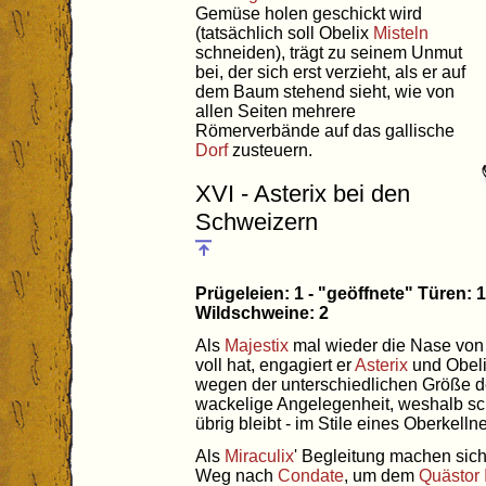
Gemüse holen geschickt wird
(tatsächlich soll Obelix
Misteln
schneiden), trägt zu seinem Unmut
bei, der sich erst verzieht, als er auf
dem Baum stehend sieht, wie von
allen Seiten mehrere
Römerverbände auf das gallische
Dorf
zusteuern.
XVI - Asterix bei den
Schweizern
Prügeleien: 1 - "geöffnete" Türen: 
Wildschweine: 2
Als
Majestix
mal wieder die Nase von 
voll hat, engagiert er
Asterix
und Obelix
wegen der unterschiedlichen Größe 
wackelige Angelegenheit, weshalb sch
übrig bleibt - im Stile eines Oberkellne
Als
Miraculix
' Begleitung machen sic
Weg nach
Condate
, um dem
Quästor