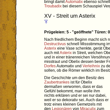
bringt damit
Automatix
ebenso schnel
Troubadix
bei diesem Schauspiel Ver
XV - Streit um Asterix
Prügeleien: 5 - "geöffnete" Türen:
Nach friedlichem Beginn macht sic
Destructivus
schnell Missstimmung im
Asterix
eine Vase schenkte, gerät Obe
auch mit
Asterix
in Streit, welchen Ob
und in einer tränenreichen Versöhnu
misstraut und Obelix dessen bester Fr
Dorfes
Automatix und
Verleihnix
zu d
sollen, ob die Römer wirklich im Besi
Die Geschichte um den Besitz des
Zaubertrankes
ist für Obelix
dermaßen verworren, dass er das
Gefühl bekommt, man wolle ihm
nichts erklären und er sei nur dabei,
weil er so dekorativ sei. Auch dass er
trotz eines kleinen Gemetzels mit
den
Legionären
von
Miraculix
zum