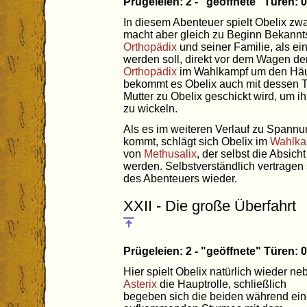
Prügeleien: 2 - "geöffnete" Türen:
In diesem Abenteuer spielt Obelix zwa
macht aber gleich zu Beginn Bekann
Orthopädix
und seiner Familie, als ei
werden soll, direkt vor dem Wagen de
Orthopädix
im Wahlkampf um den Häu
bekommt es Obelix auch mit dessen 
Mutter zu Obelix geschickt wird, um i
zu wickeln.
Als es im weiteren Verlauf zu Spann
kommt, schlägt sich Obelix im
Wahlka
von
Methusalix
, der selbst die Absich
werden. Selbstverständlich vertragen
des Abenteuers wieder.
XXII - Die große Überfahrt
Prügeleien: 2 - "geöffnete" Türen:
Hier spielt Obelix natürlich wieder ne
Asterix
die Hauptrolle, schließlich
begeben sich die beiden während ei