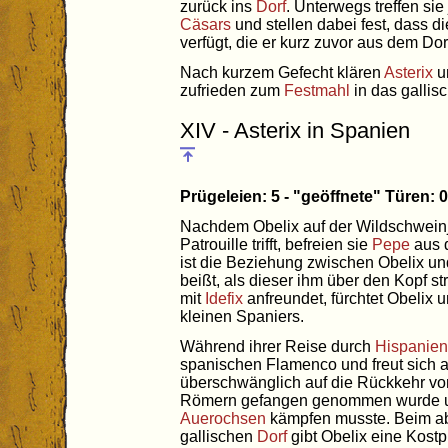
zurück ins
Dorf
. Unterwegs treffen si
Cäsars
und stellen dabei fest, dass d
verfügt, die er kurz zuvor aus dem Do
Nach kurzem Gefecht klären
Asterix
un
zufrieden zum
Festmahl
in das gallis
XIV - Asterix in Spanien
Prügeleien: 5 - "geöffnete" Türen:
Nachdem Obelix auf der Wildschwein
Patrouille trifft, befreien sie
Pepe
aus 
ist die Beziehung zwischen Obelix u
beißt, als dieser ihm über den Kopf str
mit
Idefix
anfreundet, fürchtet Obelix 
kleinen Spaniers.
Während ihrer Reise durch
Hispanien
spanischen Flamenco und freut sich
überschwänglich auf die Rückkehr v
Römern gefangen genommen wurde un
Auerochsen
kämpfen musste. Beim a
gallischen
Dorf
gibt Obelix eine Kost