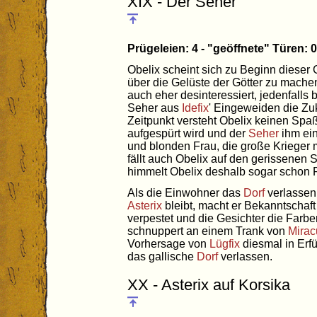
XIX - Der Seher
Prügeleien: 4 - "geöffnete" Türen:
Obelix scheint sich zu Beginn diese
über die Gelüste der Götter zu mach
auch eher desinteressiert, jedenfalls
Seher aus
Idefix
' Eingeweiden die Zuk
Zeitpunkt versteht Obelix keinen Spaß
aufgespürt wird und der
Seher
ihm ein
und blonden Frau, die große Krieger m
fällt auch Obelix auf den gerissenen S
himmelt Obelix deshalb sogar schon
Als die Einwohner das
Dorf
verlassen
Asterix
bleibt, macht er Bekanntschaft m
verpestet und die Gesichter die Farben
schnuppert an einem Trank von
Mirac
Vorhersage von
Lügfix
diesmal in Erf
das gallische
Dorf
verlassen.
XX - Asterix auf Korsika