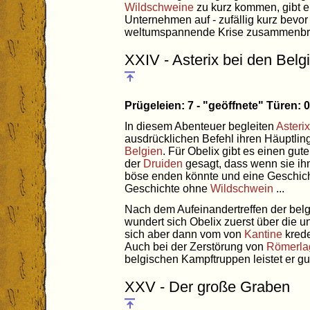
Wildschweine
zu kurz kommen, gibt e
Unternehmen auf - zufällig kurz bevor
weltumspannende Krise zusammenbri
XXIV - Asterix bei den Belg
Prügeleien: 7 - "geöffnete" Türen:
In diesem Abenteuer begleiten
Asterix
ausdrücklichen Befehl ihren Häuptlin
Belgien
. Für Obelix gibt es einen gu
der
Druiden
gesagt, dass wenn sie ihn
böse enden könnte und eine Geschich
Geschichte ohne
Wildschwein
...
Nach dem Aufeinandertreffen der bel
wundert sich Obelix zuerst über die 
sich aber dann vom von
Kantine
krede
Auch bei der Zerstörung von
Römerla
belgischen Kampftruppen leistet er gu
XXV - Der große Graben