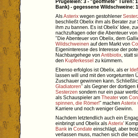
Prügeleien: 3 - "geöffnete" Türen:
Bank) - gegessene Wildschweine: 19
Als
Asterix
wegen gestohlener
Sester
beschließt Obelix ihm als Berater zu
ihm zu bannen. Es ist Obelix' Idee, zu
nachzufragen oder die Abenteuer vo
"Die Abenteuer von Obelix, dem Galli
Wildschweinen
auf dem Markt von
Co
Eigeninteresse des Interesse der pot
Nachbargehege von
Antibiotix
, statt
den
Kupferkessel
zu kümmern.
Ebenso erfolglos ist Obelix, als er
Idef
lassen will und mit den vorgeturnten
Zuschauer gewinnen kann. Schließlich 
Gladiatoren
" als Gegner der dortigen
Sesterzen
sondern nur ein paar wert
als Schauspieler am
Theater
von
Con
spinnen, die Römer!
" machen
Asterix
Karriere und noch weniger Gewinn.
Nachdem letztendlich auch ein Engag
einbringt und Obelix als
Asterix
' Komp
Bank
in
Condate
einschlägt, aber tr
verlassen muss, machen sich die be