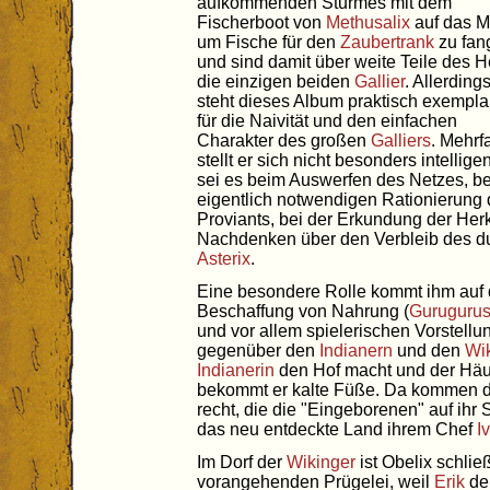
aufkommenden Sturmes mit dem
Fischerboot von
Methusalix
auf das M
um Fische für den
Zaubertrank
zu fan
und sind damit über weite Teile des H
die einzigen beiden
Gallier
. Allerding
steht dieses Album praktisch exempla
für die Naivität und den einfachen
Charakter des großen
Galliers
. Mehrf
stellt er sich nicht besonders intelligen
sei es beim Auswerfen des Netzes, be
eigentlich notwendigen Rationierung
Proviants, bei der Erkundung der Herk
Nachdenken über den Verbleib des d
Asterix
.
Eine besondere Rolle kommt ihm auf 
Beschaffung von Nahrung (
Guruguru
und vor allem spielerischen Vorstell
gegenüber den
Indianern
und den
Wi
Indianerin
den Hof macht und der Häup
bekommt er kalte Füße. Da kommen 
recht, die die "Eingeborenen" auf ihr 
das neu entdeckte Land ihrem Chef
I
Im Dorf der
Wikinger
ist Obelix schlie
vorangehenden Prügelei, weil
Erik
d